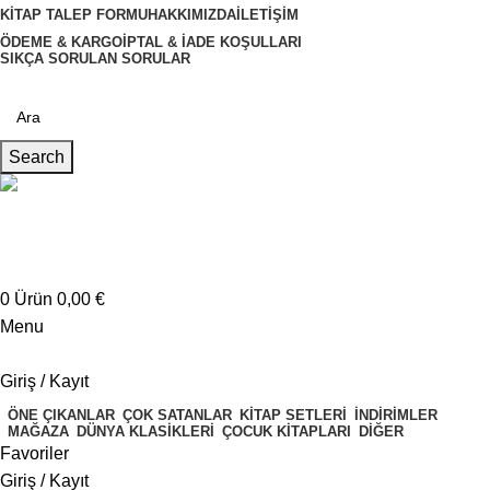
KITAP TALEP FORMU
HAKKIMIZDA
İLETIŞIM
ÖDEME & KARGO
İPTAL & İADE KOŞULLARI
SIKÇA SORULAN SORULAR
Search
Müşteri Hizmetleri
+4917621707200
0
Ürün
0,00
€
Menu
Giriş / Kayıt
ÖNE ÇIKANLAR
ÇOK SATANLAR
KITAP SETLERI
İNDIRIMLER
MAĞAZA
DÜNYA KLASIKLERI
ÇOCUK KITAPLARI
DIĞER
Favoriler
Giriş / Kayıt