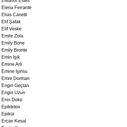
Eleanor Estes
Elena Ferrante
Elias Canetti
Elif Şafak
Elif Veske
Emile Zola
Emily Bone
Emily Bronte
Emin Işık
Emine Arlı
Emine Işınsu
Emre Dorman
Engin Geçtan
Engin Uzun
Enis Doko
Epiktetos
Epikür
Ercan Kesal