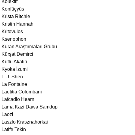
Kolektif
Konfüçyüs
Krista Ritchie
Kristin Hannah
Kritovulos
Ksenophon
Kuran Araştırmaları Grubu
Kürşat Demirci
Kutlu Akalın
Kyoka İzumi
L. J. Shen
La Fontaine
Laetitia Colombani
Lafcadio Hearn
Lama Kazi Dawa Samdup
Laozi
Laszlo Krasznahorkai
Latife Tekin