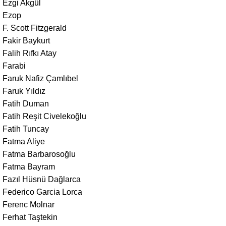
Ezgi Akgül
Ezop
F. Scott Fitzgerald
Fakir Baykurt
Falih Rıfkı Atay
Farabi
Faruk Nafiz Çamlıbel
Faruk Yıldız
Fatih Duman
Fatih Reşit Civelekoğlu
Fatih Tuncay
Fatma Aliye
Fatma Barbarosoğlu
Fatma Bayram
Fazıl Hüsnü Dağlarca
Federico Garcia Lorca
Ferenc Molnar
Ferhat Taştekin