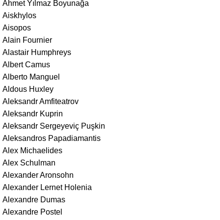
Ahmet Yılmaz Boyunağa
Aiskhylos
Aisopos
Alain Fournier
Alastair Humphreys
Albert Camus
Alberto Manguel
Aldous Huxley
Aleksandr Amfiteatrov
Aleksandr Kuprin
Aleksandr Sergeyeviç Puşkin
Aleksandros Papadiamantis
Alex Michaelides
Alex Schulman
Alexander Aronsohn
Alexander Lernet Holenia
Alexandre Dumas
Alexandre Postel