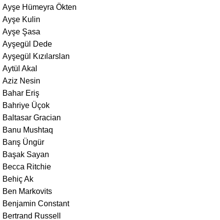
Ayşe Hümeyra Ökten
Ayşe Kulin
Ayşe Şasa
Ayşegül Dede
Ayşegül Kızılarslan
Aytül Akal
Aziz Nesin
Bahar Eriş
Bahriye Üçok
Baltasar Gracian
Banu Mushtaq
Barış Üngür
Başak Sayan
Becca Ritchie
Behiç Ak
Ben Markovits
Benjamin Constant
Bertrand Russell