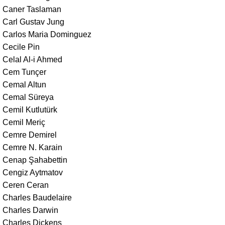
Caner Taslaman
Carl Gustav Jung
Carlos Maria Dominguez
Cecile Pin
Celal Al-i Ahmed
Cem Tunçer
Cemal Altun
Cemal Süreya
Cemil Kutlutürk
Cemil Meriç
Cemre Demirel
Cemre N. Karain
Cenap Şahabettin
Cengiz Aytmatov
Ceren Ceran
Charles Baudelaire
Charles Darwin
Charles Dickens