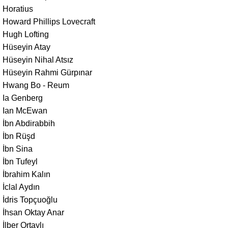
Horatius
Howard Phillips Lovecraft
Hugh Lofting
Hüseyin Atay
Hüseyin Nihal Atsız
Hüseyin Rahmi Gürpınar
Hwang Bo - Reum
Ia Genberg
Ian McEwan
İbn Abdirabbih
İbn Rüşd
İbn Sina
İbn Tufeyl
İbrahim Kalın
İclal Aydın
İdris Topçuoğlu
İhsan Oktay Anar
İlber Ortaylı