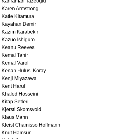
Kahraman Tazeoğlu
Karen Armstrong
Katie Kitamura
Kayahan Demir
Kazım Karabekir
Kazuo Ishiguro
Keanu Reeves
Kemal Tahir
Kemal Varol
Kenan Hulusi Koray
Kenji Miyazawa
Kent Haruf
Khaled Hosseini
Kitap Setleri
Kjersti Skomsvold
Klaus Mann
Kleist Chamisso Hoffmann
Knut Hamsun