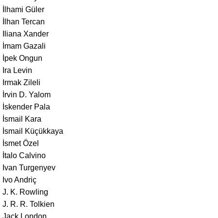
İlhami Güler
İlhan Tercan
Iliana Xander
İmam Gazali
İpek Ongun
Ira Levin
Irmak Zileli
İrvin D. Yalom
İskender Pala
İsmail Kara
İsmail Küçükkaya
İsmet Özel
İtalo Calvino
Ivan Turgenyev
Ivo Andriç
J. K. Rowling
J. R. R. Tolkien
Jack London