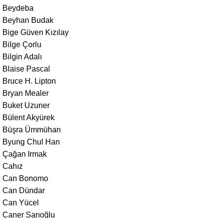
Beydeba
Beyhan Budak
Bige Güven Kızılay
Bilge Çorlu
Bilgin Adalı
Blaise Pascal
Bruce H. Lipton
Bryan Mealer
Buket Uzuner
Bülent Akyürek
Büşra Ümmühan
Byung Chul Han
Çağan Irmak
Cahız
Can Bonomo
Can Dündar
Can Yücel
Caner Sarıoğlu