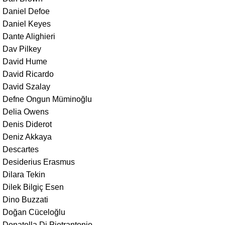
Daniel Defoe
Daniel Keyes
Dante Alighieri
Dav Pilkey
David Hume
David Ricardo
David Szalay
Defne Ongun Müminoğlu
Delia Owens
Denis Diderot
Deniz Akkaya
Descartes
Desiderius Erasmus
Dilara Tekin
Dilek Bilgiç Esen
Dino Buzzati
Doğan Cüceloğlu
Donatella Di Pietrantonio