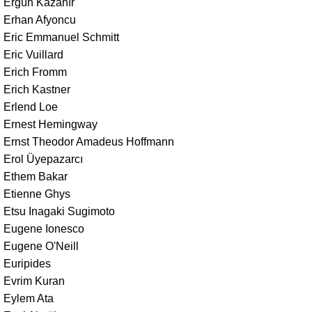
Ergün Kazanır
Erhan Afyoncu
Eric Emmanuel Schmitt
Eric Vuillard
Erich Fromm
Erich Kastner
Erlend Loe
Ernest Hemingway
Ernst Theodor Amadeus Hoffmann
Erol Üyepazarcı
Ethem Bakar
Etienne Ghys
Etsu Inagaki Sugimoto
Eugene Ionesco
Eugene O'Neill
Euripides
Evrim Kuran
Eylem Ata