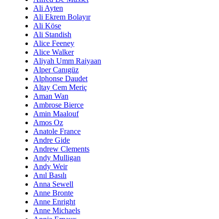
Ali Ayten
Ali Ekrem Bolayır
Ali Köse
Ali Standish
Alice Feeney
Alice Walker
Aliyah Umm Raiyaan
Alper Canıgüz
Alphonse Daudet
Altay Cem Meriç
Aman Wan
Ambrose Bierce
Amin Maalouf
Amos Oz
Anatole France
Andre Gide
Andrew Clements
Andy Mulligan
Andy Weir
Anıl Basılı
Anna Sewell
Anne Bronte
Anne Enright
Anne Michaels