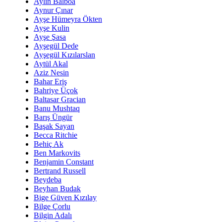
Aylin Balboa
Aynur Çınar
Ayşe Hümeyra Ökten
Ayşe Kulin
Ayşe Şasa
Ayşegül Dede
Ayşegül Kızılarslan
Aytül Akal
Aziz Nesin
Bahar Eriş
Bahriye Üçok
Baltasar Gracian
Banu Mushtaq
Barış Üngür
Başak Sayan
Becca Ritchie
Behiç Ak
Ben Markovits
Benjamin Constant
Bertrand Russell
Beydeba
Beyhan Budak
Bige Güven Kızılay
Bilge Çorlu
Bilgin Adalı