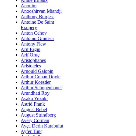
Annie Ernaux
Anonim
Anooshirvan Miandji
Anthony Burgess
Antoine De Saint
Exupery
Anton Cehov
Antonio Gramsci
Antony Flew
Arif Ergin
Arif Oruç
Aristophanes
Aristoteles
Arnould Galopin
Arthur Conan Doyle
Arthur Koestler
Arthur Schopenhauer
Arundhati Roy
Asako Yuzuki
Astrid Frank
August Bebel
August Strindberg
Avery Corman
Ayça Derin Karabulut
Ayfer Tunç