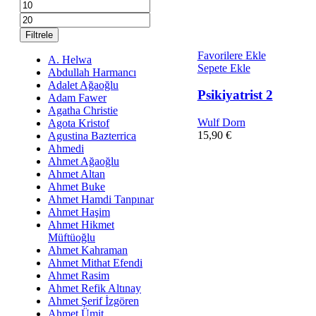
En
En
düşük
yüksek
fiyat
fiyat
Filtrele
Favorilere Ekle
A. Helwa
Sepete Ekle
Abdullah Harmancı
Adalet Ağaoğlu
Psikiyatrist 2
Adam Fawer
Agatha Christie
Wulf Dorn
Agota Kristof
15,90
€
Agustina Bazterrica
Ahmedi
Ahmet Ağaoğlu
Ahmet Altan
Ahmet Buke
Ahmet Hamdi Tanpınar
Ahmet Haşim
Ahmet Hikmet
Müftüoğlu
Ahmet Kahraman
Ahmet Mithat Efendi
Ahmet Rasim
Ahmet Refik Altınay
Ahmet Şerif İzgören
Ahmet Ümit