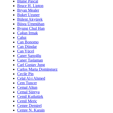
Blaise Pascal
Bruce H. Lipton
Bryan Mealer
Buket Uzuner
Bülent Akyürek
Büşra Ümmühan
Byung Chul Han
Çağan Irmak
Cahız
Can Bonomo
Can Dündar
Can Yücel
Caner Sarıoğlu
Caner Taslaman
Carl Gustav Jung
Carlos Maria Dominguez
Cecile Pin
Celal Al-i Ahmed
Cem Tunçer
Cemal Altun
Cemal Süreya
Cemil Kutlutürk
Cemil Meriç
Cemre Demirel
Cemre N. Karain