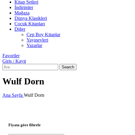
Kitap Setleri
İndirimler
Mağaza
Dünya Klasikleri
Çocuk Kitapları
Diğer
Cep Boy Kitaplar
Yayınevleri
Yazarlar
Favoriler
Giriş / Kayıt
Search
Wulf Dorn
Ana Sayfa
Wulf Dorn
Fiyata göre filtrele