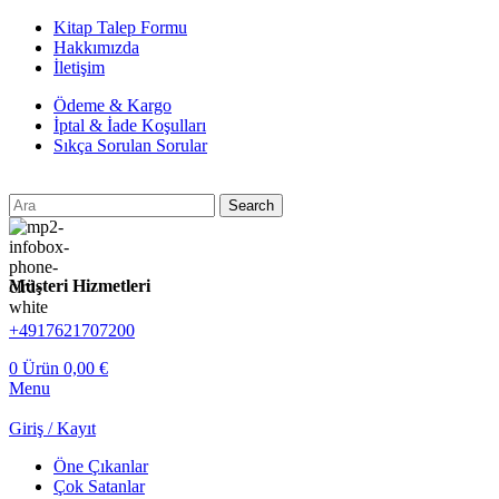
Kitap Talep Formu
Hakkımızda
İletişim
Ödeme & Kargo
İptal & İade Koşulları
Sıkça Sorulan Sorular
Search
Müşteri Hizmetleri
+4917621707200
0
Ürün
0,00
€
Menu
Giriş / Kayıt
Öne Çıkanlar
Çok Satanlar