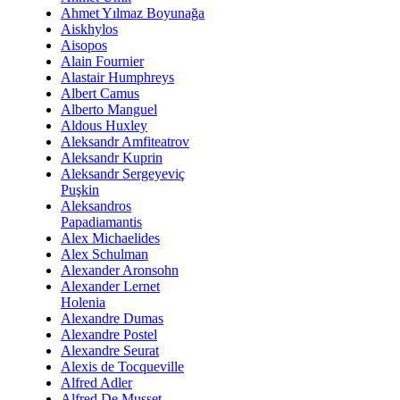
Ahmet Yılmaz Boyunağa
Aiskhylos
Aisopos
Alain Fournier
Alastair Humphreys
Albert Camus
Alberto Manguel
Aldous Huxley
Aleksandr Amfiteatrov
Aleksandr Kuprin
Aleksandr Sergeyeviç
Puşkin
Aleksandros
Papadiamantis
Alex Michaelides
Alex Schulman
Alexander Aronsohn
Alexander Lernet
Holenia
Alexandre Dumas
Alexandre Postel
Alexandre Seurat
Alexis de Tocqueville
Alfred Adler
Alfred De Musset