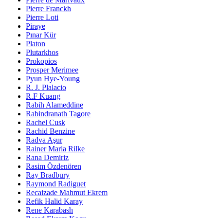
Pierre Franckh
Pierre Loti
Piraye
Pınar Kür
Platon
Plutarkhos
Prokopios
Prosper Merimee
Pyun Hye-Young
R. J. Plalacio
R.F Kuang
Rabih Alameddine
Rabindranath Tagore
Rachel Cusk
Rachid Benzine
Radva Aşur
Rainer Maria Rilke
Rana Demiriz
Rasim Özdenören
Ray Bradbury
Raymond Radiguet
Recaizade Mahmut Ekrem
Refik Halid Karay
Rene Karabash