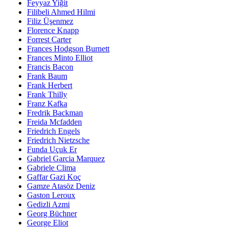
Feyyaz Yiğit
Filibeli Ahmed Hilmi
Filiz Üşenmez
Florence Knapp
Forrest Carter
Frances Hodgson Burnett
Frances Minto Elliot
Francis Bacon
Frank Baum
Frank Herbert
Frank Thilly
Franz Kafka
Fredrik Backman
Freida Mcfadden
Friedrich Engels
Friedrich Nietzsche
Funda Uçuk Er
Gabriel Garcia Marquez
Gabriele Clima
Gaffar Gazi Koç
Gamze Atasöz Deniz
Gaston Leroux
Gedizli Azmi
Georg Büchner
George Eliot