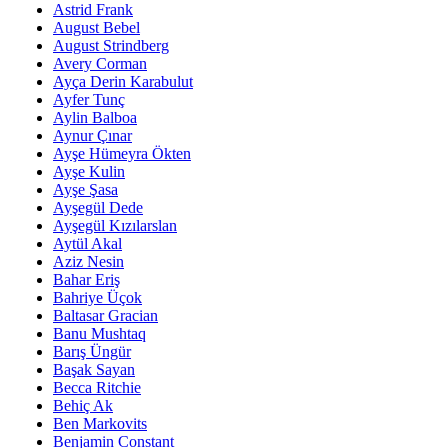
Astrid Frank
August Bebel
August Strindberg
Avery Corman
Ayça Derin Karabulut
Ayfer Tunç
Aylin Balboa
Aynur Çınar
Ayşe Hümeyra Ökten
Ayşe Kulin
Ayşe Şasa
Ayşegül Dede
Ayşegül Kızılarslan
Aytül Akal
Aziz Nesin
Bahar Eriş
Bahriye Üçok
Baltasar Gracian
Banu Mushtaq
Barış Üngür
Başak Sayan
Becca Ritchie
Behiç Ak
Ben Markovits
Benjamin Constant