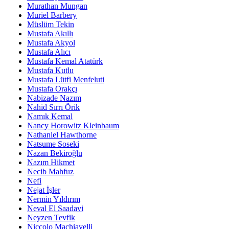
Murathan Mungan
Muriel Barbery
Müslüm Tekin
Mustafa Akıllı
Mustafa Akyol
Mustafa Alıcı
Mustafa Kemal Atatürk
Mustafa Kutlu
Mustafa Lütfi Menfeluti
Mustafa Orakçı
Nabizade Nazım
Nahid Sırrı Örik
Namık Kemal
Nancy Horowitz Kleinbaum
Nathaniel Hawthorne
Natsume Soseki
Nazan Bekiroğlu
Nazım Hikmet
Necib Mahfuz
Nefi
Nejat İşler
Nermin Yıldırım
Neval El Saadavi
Neyzen Tevfik
Niccolo Machiavelli