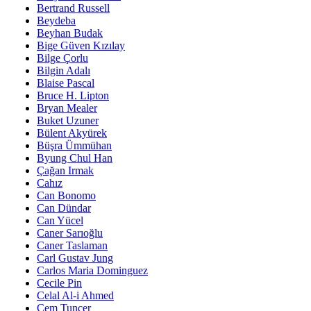
Bertrand Russell
Beydeba
Beyhan Budak
Bige Güven Kızılay
Bilge Çorlu
Bilgin Adalı
Blaise Pascal
Bruce H. Lipton
Bryan Mealer
Buket Uzuner
Bülent Akyürek
Büşra Ümmühan
Byung Chul Han
Çağan Irmak
Cahız
Can Bonomo
Can Dündar
Can Yücel
Caner Sarıoğlu
Caner Taslaman
Carl Gustav Jung
Carlos Maria Dominguez
Cecile Pin
Celal Al-i Ahmed
Cem Tunçer