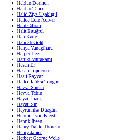
Haldun Dormen
Haldun Taner
Halid Ziya Uşaklıgil
Halide Edip Adıvar
Halil Cibran
Halit Ertuğrul
Han Kang
Hannah Gold
Hanya Yanagihara
Harper Lee
Haruki Murakami
Hasan Er
Hasan Topdemir
Hasif Rayyan
Hatice Kübra Tongar
Havva Sancar
Havva Tekin
Hayati İnanç
Hayati Sır
Hayrunnisa Düzgün
Heinrich von Kleist
Henrik İbsen
Henry David Thoreau
Henry James
Herbert George Wells