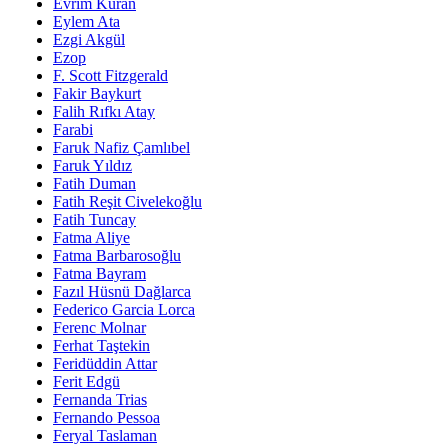
Evrim Kuran
Eylem Ata
Ezgi Akgül
Ezop
F. Scott Fitzgerald
Fakir Baykurt
Falih Rıfkı Atay
Farabi
Faruk Nafiz Çamlıbel
Faruk Yıldız
Fatih Duman
Fatih Reşit Civelekoğlu
Fatih Tuncay
Fatma Aliye
Fatma Barbarosoğlu
Fatma Bayram
Fazıl Hüsnü Dağlarca
Federico Garcia Lorca
Ferenc Molnar
Ferhat Taştekin
Feridüddin Attar
Ferit Edgü
Fernanda Trias
Fernando Pessoa
Feryal Taslaman