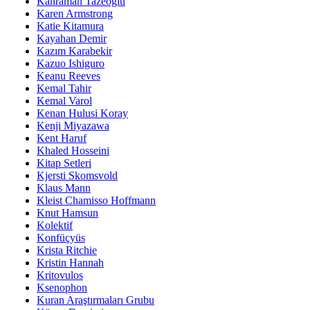
Kahraman Tazeoğlu
Karen Armstrong
Katie Kitamura
Kayahan Demir
Kazım Karabekir
Kazuo Ishiguro
Keanu Reeves
Kemal Tahir
Kemal Varol
Kenan Hulusi Koray
Kenji Miyazawa
Kent Haruf
Khaled Hosseini
Kitap Setleri
Kjersti Skomsvold
Klaus Mann
Kleist Chamisso Hoffmann
Knut Hamsun
Kolektif
Konfüçyüs
Krista Ritchie
Kristin Hannah
Kritovulos
Ksenophon
Kuran Araştırmaları Grubu