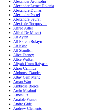
Alexander Aronsohn
Alexander Lernet Holenia
Alexandre Dumas
Alexandre Postel
Alexandre Seurat
Alexis de Tocqueville
Alfred Adler
Alfred De Musset
Ali Ayten
Ali Ekrem Bolayır
Ali Köse
Ali Standish
Alice Feeney
Alice Walker
Aliyah Umm Raiyaan
Alper Canıgüz
Alphonse Daudet
Altay Cem Meriç
Aman Wan
Ambrose Bierce
Amin Maalouf
Amos Oz
Anatole France
Andre Gide
Andrew Clements