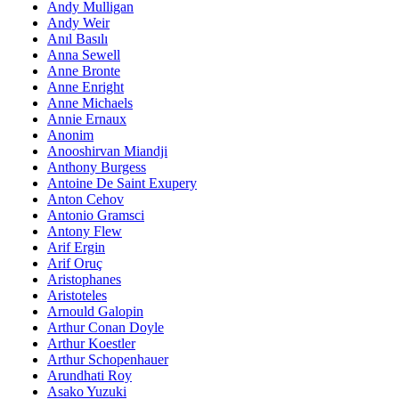
Andy Mulligan
Andy Weir
Anıl Basılı
Anna Sewell
Anne Bronte
Anne Enright
Anne Michaels
Annie Ernaux
Anonim
Anooshirvan Miandji
Anthony Burgess
Antoine De Saint Exupery
Anton Cehov
Antonio Gramsci
Antony Flew
Arif Ergin
Arif Oruç
Aristophanes
Aristoteles
Arnould Galopin
Arthur Conan Doyle
Arthur Koestler
Arthur Schopenhauer
Arundhati Roy
Asako Yuzuki