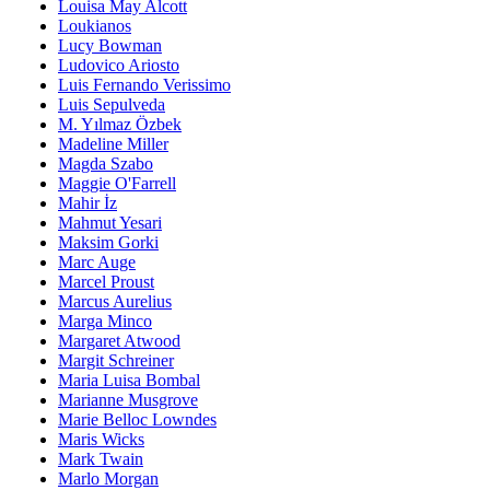
Louisa May Alcott
Loukianos
Lucy Bowman
Ludovico Ariosto
Luis Fernando Verissimo
Luis Sepulveda
M. Yılmaz Özbek
Madeline Miller
Magda Szabo
Maggie O'Farrell
Mahir İz
Mahmut Yesari
Maksim Gorki
Marc Auge
Marcel Proust
Marcus Aurelius
Marga Minco
Margaret Atwood
Margit Schreiner
Maria Luisa Bombal
Marianne Musgrove
Marie Belloc Lowndes
Maris Wicks
Mark Twain
Marlo Morgan