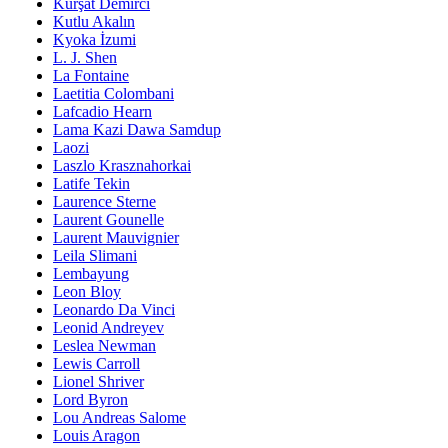
Kürşat Demirci
Kutlu Akalın
Kyoka İzumi
L. J. Shen
La Fontaine
Laetitia Colombani
Lafcadio Hearn
Lama Kazi Dawa Samdup
Laozi
Laszlo Krasznahorkai
Latife Tekin
Laurence Sterne
Laurent Gounelle
Laurent Mauvignier
Leila Slimani
Lembayung
Leon Bloy
Leonardo Da Vinci
Leonid Andreyev
Leslea Newman
Lewis Carroll
Lionel Shriver
Lord Byron
Lou Andreas Salome
Louis Aragon