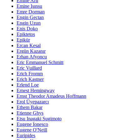
Emine Arlı
Emine Işınsu
Emre Dorman
Engin Geçtan
Engin Uzun
Enis Doko
Epiktetos
Epikür
Ercan Kesal
Ergün Kazanır
Erhan Afyoncu
Eric Emmanuel Schmitt
Eric Vuillard
Erich Fromm
Erich Kastner
Erlend Loe
Ernest Hemingway
Ernst Theodor Amadeus Hoffmann
Erol Üyepazarcı
Ethem Bakar
Etienne Ghys
Etsu Inagaki Sugimoto
Eugene Ionesco
Eugene O'Neill
Euripides