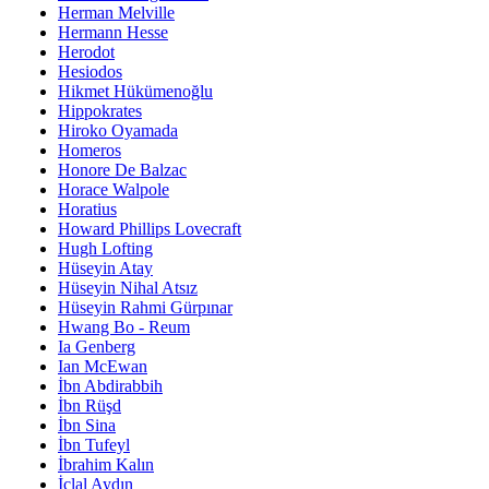
Herman Melville
Hermann Hesse
Herodot
Hesiodos
Hikmet Hükümenoğlu
Hippokrates
Hiroko Oyamada
Homeros
Honore De Balzac
Horace Walpole
Horatius
Howard Phillips Lovecraft
Hugh Lofting
Hüseyin Atay
Hüseyin Nihal Atsız
Hüseyin Rahmi Gürpınar
Hwang Bo - Reum
Ia Genberg
Ian McEwan
İbn Abdirabbih
İbn Rüşd
İbn Sina
İbn Tufeyl
İbrahim Kalın
İclal Aydın