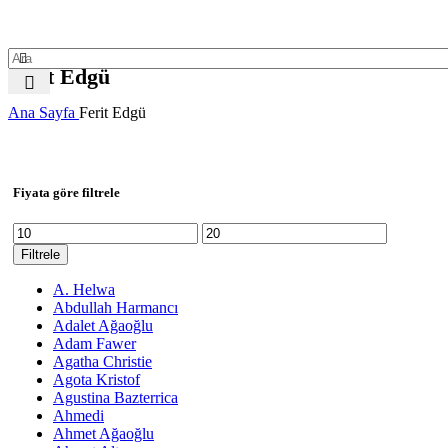
Giriş / Kayı
Ferit Edgü
Ana Sayfa
Ferit Edgü
Fiyata göre filtrele
En
En
düşük
yüksek
Filtrele
fiyat
fiyat
A. Helwa
Abdullah Harmancı
Adalet Ağaoğlu
Adam Fawer
Agatha Christie
Agota Kristof
Agustina Bazterrica
Ahmedi
Ahmet Ağaoğlu