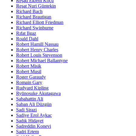
Reşad Ekrem Koçu
Reşat Nuri Güntekin
Richard Bach
Richard Brautigan
Richard Elliott Friedman
Richard Swinburne
Rıfat Ilgaz
Roald Dahl
Robert Hamill Nassau
Robert Henry Charles
Robert Louis Stevenson
Robert Michael Ballantyne
Robert Misik
Robert Musil
Roger Garaudy
Romain Gary
Rudyard Kipling
Ryūnosuke Akutagawa
Sabahattin Ali
Şaban Ali Düzgün
Sadi Şirazi
Sadiye Erol Aykaç
Sadık Hidayet
Sadreddin Konevi
Sadri Ertem