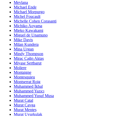
Mevlana
Michael Ende
Michael Morpurgo
Michel Foucault
Michelle Cohen Corasanti
Michiko Aoyama
Mieko Kawakami
Miguel de Unamuno
Mike Davis
Milan Kundera
Mina Urgan
Mindy Thompson
Miraç Çağrı Aktaş
Miyase Sertbarut
Moliere
Montaigne
Montesquieu
Montserrat Roig
Muhammed İkbal
Muhammed Yazıcı
Muhammed Yusuf Musa
Murat Çatal
Murat Çavga
Murat Menteş
Murat Uyurkulak