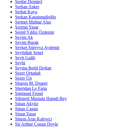
Serdar Demirel
Serhan Asker
Serhat Kaya
Serkan Karaismailoğlu
Sermet Muhtar Alus
Şermin Yaşar
Serpil Yıldız Özdemir
Sevim Ak
Sevim Burak
Şevket Süreyya Aydemir
Seyfullah Şenel
Şeyh Galib
Şeyhi
Şeyma Betül Doğan
Sezer Ortadağ
Sezer Ün
Sharon M. Draper
Sheridan Le Fanu
Sigmund Freud
Silistreli Mustafa Hamdi Bey
Sinan Akyüz
Sinan Canan
Sinan Yaşar
Sinem Aras Kahveci
Sir Arthur Conan Doyle