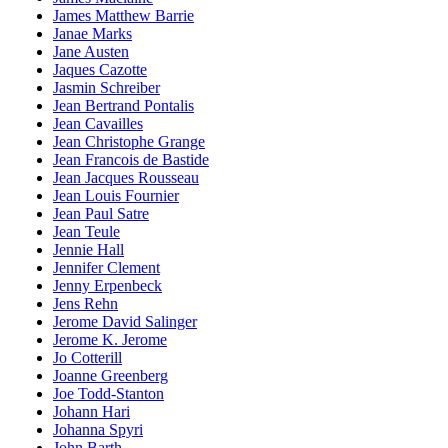
James Matthew Barrie
Janae Marks
Jane Austen
Jaques Cazotte
Jasmin Schreiber
Jean Bertrand Pontalis
Jean Cavailles
Jean Christophe Grange
Jean Francois de Bastide
Jean Jacques Rousseau
Jean Louis Fournier
Jean Paul Satre
Jean Teule
Jennie Hall
Jennifer Clement
Jenny Erpenbeck
Jens Rehn
Jerome David Salinger
Jerome K. Jerome
Jo Cotterill
Joanne Greenberg
Joe Todd-Stanton
Johann Hari
Johanna Spyri
John Barth