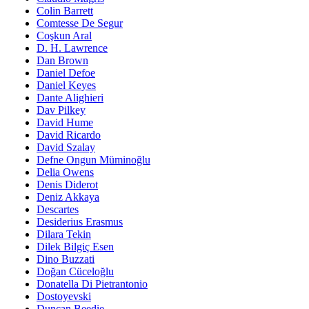
Colin Barrett
Comtesse De Segur
Coşkun Aral
D. H. Lawrence
Dan Brown
Daniel Defoe
Daniel Keyes
Dante Alighieri
Dav Pilkey
David Hume
David Ricardo
David Szalay
Defne Ongun Müminoğlu
Delia Owens
Denis Diderot
Deniz Akkaya
Descartes
Desiderius Erasmus
Dilara Tekin
Dilek Bilgiç Esen
Dino Buzzati
Doğan Cüceloğlu
Donatella Di Pietrantonio
Dostoyevski
Duncan Beedie