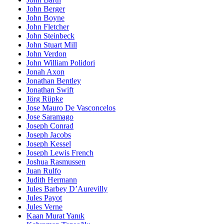
John Berger
John Boyne
John Fletcher
John Steinbeck
John Stuart Mill
John Verdon
John William Polidori
Jonah Axon
Jonathan Bentley
Jonathan Swift
Jörg Rüpke
Jose Mauro De Vasconcelos
Jose Saramago
Joseph Conrad
Joseph Jacobs
Joseph Kessel
Joseph Lewis French
Joshua Rasmussen
Juan Rulfo
Judith Hermann
Jules Barbey D’Aurevilly
Jules Payot
Jules Verne
Kaan Murat Yanık