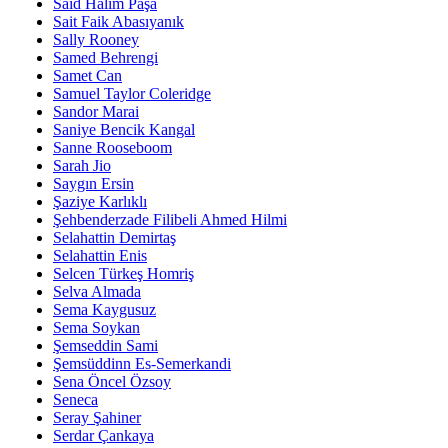
Said Halim Paşa
Sait Faik Abasıyanık
Sally Rooney
Samed Behrengi
Samet Can
Samuel Taylor Coleridge
Sandor Marai
Saniye Bencik Kangal
Sanne Rooseboom
Sarah Jio
Saygın Ersin
Şaziye Karlıklı
Şehbenderzade Filibeli Ahmed Hilmi
Selahattin Demirtaş
Selahattin Enis
Selcen Türkeş Homriş
Selva Almada
Sema Kaygusuz
Sema Soykan
Şemseddin Sami
Şemsüddinn Es-Semerkandi
Sena Öncel Özsoy
Seneca
Seray Şahiner
Serdar Çankaya