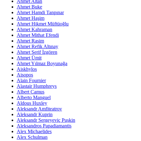
Ahmet Altan
Ahmet Buke
Ahmet Hamdi Tanpınar
Ahmet Haşim
Ahmet Hikmet Müftüoğlu
Ahmet Kahraman
Ahmet Mithat Efendi
Ahmet Rasim
Ahmet Refik Altınay
Ahmet Şerif İzgören
Ahmet Ümit
Ahmet Yılmaz Boyunağa
Aiskhylos
Aisopos
Alain Fournier
Alastair Humphreys
Albert Camus
Alberto Manguel
Aldous Huxley
Aleksandr Amfiteatrov
Aleksandr Kuprin
Aleksandr Sergeyeviç Puşkin
Aleksandros Papadiamantis
Alex Michaelides
Alex Schulman