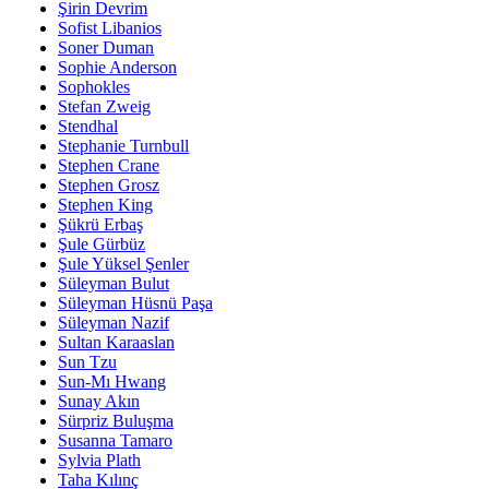
Şirin Devrim
Sofist Libanios
Soner Duman
Sophie Anderson
Sophokles
Stefan Zweig
Stendhal
Stephanie Turnbull
Stephen Crane
Stephen Grosz
Stephen King
Şükrü Erbaş
Şule Gürbüz
Şule Yüksel Şenler
Süleyman Bulut
Süleyman Hüsnü Paşa
Süleyman Nazif
Sultan Karaaslan
Sun Tzu
Sun-Mı Hwang
Sunay Akın
Sürpriz Buluşma
Susanna Tamaro
Sylvia Plath
Taha Kılınç