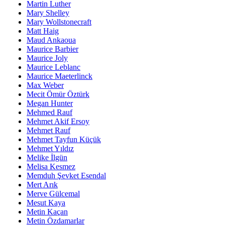
Martin Luther
Mary Shelley
Mary Wollstonecraft
Matt Haig
Maud Ankaoua
Maurice Barbier
Maurice Joly
Maurice Leblanc
Maurice Maeterlinck
Max Weber
Mecit Ömür Öztürk
Megan Hunter
Mehmed Rauf
Mehmet Akif Ersoy
Mehmet Rauf
Mehmet Tayfun Küçük
Mehmet Yıldız
Melike İlgün
Melisa Kesmez
Memduh Şevket Esendal
Mert Arık
Merve Gülcemal
Mesut Kaya
Metin Kaçan
Metin Özdamarlar