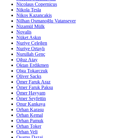
Nicolaus Copernicus
Nikola Tesla
Nikos Kazancakis
Nilhan Osmanoğlu Vatansever
Nizamül Mülk
Novalis
Nüket Aşkın
Nuriye Çeleğen
Nuriye Ortaylı
Nurullah Genç
Oğuz Atay
Oktan Erdikmen
Olga Tokarczuk
Oliver Sacks
Ömer Faruk Araz
Ömer Faruk Paksu
Ömer Hayyam
Ömer Seyfettin
Onur Kankaya
Orhan Karasu
Orhan Kemal
Orhan Pamuk
Orhan Toker
Orhan Veli
Osamu Dazai