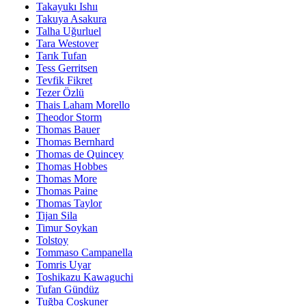
Takayukı Ishıı
Takuya Asakura
Talha Uğurluel
Tara Westover
Tarık Tufan
Tess Gerritsen
Tevfik Fikret
Tezer Özlü
Thais Laham Morello
Theodor Storm
Thomas Bauer
Thomas Bernhard
Thomas de Quincey
Thomas Hobbes
Thomas More
Thomas Paine
Thomas Taylor
Tijan Sila
Timur Soykan
Tolstoy
Tommaso Campanella
Tomris Uyar
Toshikazu Kawaguchi
Tufan Gündüz
Tuğba Coşkuner