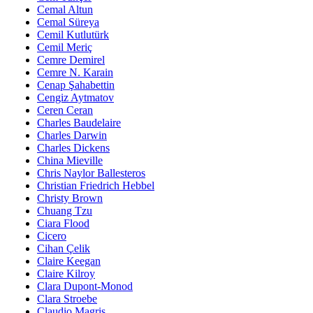
Cemal Altun
Cemal Süreya
Cemil Kutlutürk
Cemil Meriç
Cemre Demirel
Cemre N. Karain
Cenap Şahabettin
Cengiz Aytmatov
Ceren Ceran
Charles Baudelaire
Charles Darwin
Charles Dickens
China Mieville
Chris Naylor Ballesteros
Christian Friedrich Hebbel
Christy Brown
Chuang Tzu
Ciara Flood
Cicero
Cihan Çelik
Claire Keegan
Claire Kilroy
Clara Dupont-Monod
Clara Stroebe
Claudio Magris