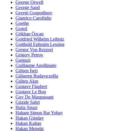
George Orwell
George Sand
Georgi Gospodinov
Gianrico Carofiglio
Goethe
Gogol
Gökhan Özcan
Gottfried Wilhelm Leibniz
Gotthold Ephraim Lessing
Gregor Von Rezzori
Grigory Petrov
Guiguzi
Guillaume Apollinaire
Gülşen İşeri
Gülseren Budayıcıoğlu
Gülten Akın
Gustave Flaubert
Gustave Le Bon
Guy De Maupassant
Güzide Sabri
Hafız Şirazi
Haham Şimon Bar Yohay
Hakan Günday
Hakan Kağan
Hakan Mengüç