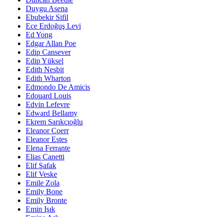
Duygu Asena
Ebubekir Sifil
Ece Erdoğuş Levi
Ed Yong
Edgar Allan Poe
Edip Cansever
Edip Yüksel
Edith Nesbit
Edith Wharton
Edmondo De Amicis
Edouard Louis
Edvin Lefevre
Edward Bellamy
Ekrem Sarıkçıoğlu
Eleanor Coerr
Eleanor Estes
Elena Ferrante
Elias Canetti
Elif Şafak
Elif Veske
Emile Zola
Emily Bone
Emily Bronte
Emin Işık