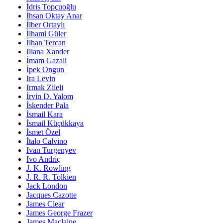
İdris Topçuoğlu
İhsan Oktay Anar
İlber Ortaylı
İlhami Güler
İlhan Tercan
Iliana Xander
İmam Gazali
İpek Ongun
Ira Levin
Irmak Zileli
İrvin D. Yalom
İskender Pala
İsmail Kara
İsmail Küçükkaya
İsmet Özel
İtalo Calvino
Ivan Turgenyev
Ivo Andriç
J. K. Rowling
J. R. R. Tolkien
Jack London
Jacques Cazotte
James Clear
James George Frazer
James Maclaine