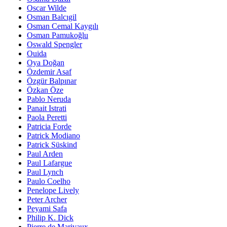
Oscar Wilde
Osman Balcıgil
Osman Cemal Kaygılı
Osman Pamukoğlu
Oswald Spengler
Ouida
Oya Doğan
Özdemir Asaf
Özgür Balpınar
Özkan Öze
Pablo Neruda
Panait Istrati
Paola Peretti
Patricia Forde
Patrick Modiano
Patrick Süskind
Paul Arden
Paul Lafargue
Paul Lynch
Paulo Coelho
Penelope Lively
Peter Archer
Peyami Safa
Philip K. Dick
Pierre de Marivaux