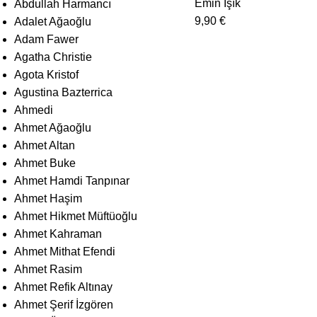
Emin Işık
Abdullah Harmancı
9,90
€
Adalet Ağaoğlu
Adam Fawer
Agatha Christie
Agota Kristof
Agustina Bazterrica
Ahmedi
Ahmet Ağaoğlu
Ahmet Altan
Ahmet Buke
Ahmet Hamdi Tanpınar
Ahmet Haşim
Ahmet Hikmet Müftüoğlu
Ahmet Kahraman
Ahmet Mithat Efendi
Ahmet Rasim
Ahmet Refik Altınay
Ahmet Şerif İzgören