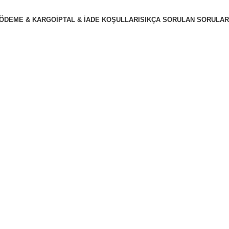
ÖDEME & KARGO
İPTAL & İADE KOŞULLARI
SIKÇA SORULAN SORULAR