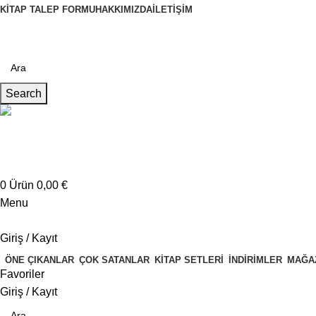
KITAP TALEP FORMU
HAKKIMIZDA
İLETIŞIM
Search
Müşteri Hizmetleri
+4917621707200
0
Ürün
0,00
€
Menu
Giriş / Kayıt
ÖNE ÇIKANLAR
ÇOK SATANLAR
KITAP SETLERI
İNDIRIMLER
MAĞA
Favoriler
Giriş / Kayıt