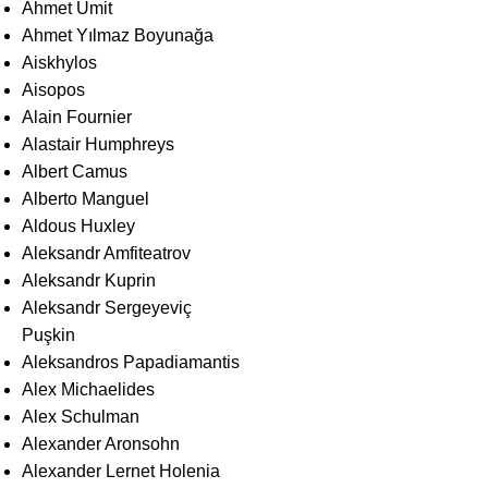
Ahmet Ümit
Ahmet Yılmaz Boyunağa
Aiskhylos
Aisopos
Alain Fournier
Alastair Humphreys
Albert Camus
Alberto Manguel
Aldous Huxley
Aleksandr Amfiteatrov
Aleksandr Kuprin
Aleksandr Sergeyeviç
Puşkin
Aleksandros Papadiamantis
Alex Michaelides
Alex Schulman
Alexander Aronsohn
Alexander Lernet Holenia