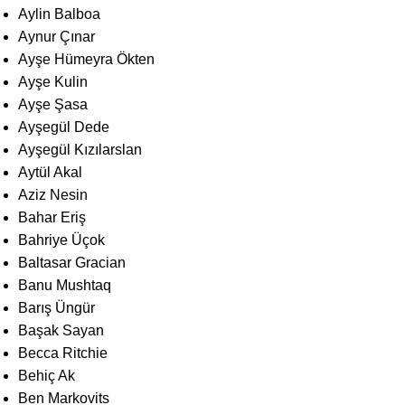
Aylin Balboa
Aynur Çınar
Ayşe Hümeyra Ökten
Ayşe Kulin
Ayşe Şasa
Ayşegül Dede
Ayşegül Kızılarslan
Aytül Akal
Aziz Nesin
Bahar Eriş
Bahriye Üçok
Baltasar Gracian
Banu Mushtaq
Barış Üngür
Başak Sayan
Becca Ritchie
Behiç Ak
Ben Markovits