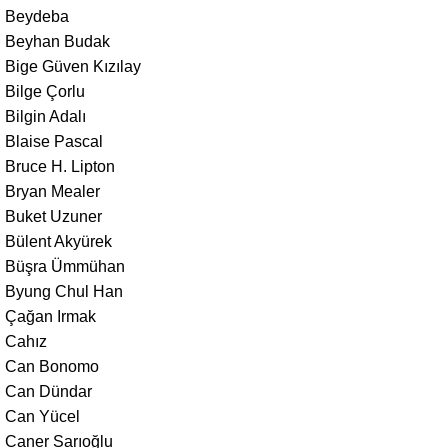
Beydeba
Beyhan Budak
Bige Güven Kızılay
Bilge Çorlu
Bilgin Adalı
Blaise Pascal
Bruce H. Lipton
Bryan Mealer
Buket Uzuner
Bülent Akyürek
Büşra Ümmühan
Byung Chul Han
Çağan Irmak
Cahız
Can Bonomo
Can Dündar
Can Yücel
Caner Sarıoğlu