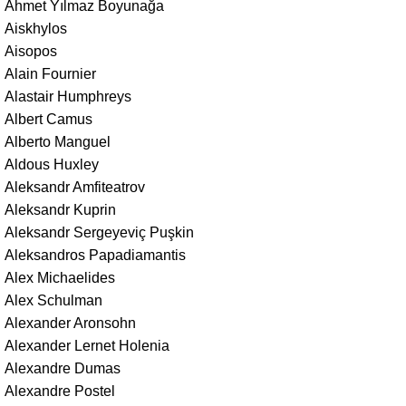
Ahmet Yılmaz Boyunağa
Aiskhylos
Aisopos
Alain Fournier
Alastair Humphreys
Albert Camus
Alberto Manguel
Aldous Huxley
Aleksandr Amfiteatrov
Aleksandr Kuprin
Aleksandr Sergeyeviç Puşkin
Aleksandros Papadiamantis
Alex Michaelides
Alex Schulman
Alexander Aronsohn
Alexander Lernet Holenia
Alexandre Dumas
Alexandre Postel