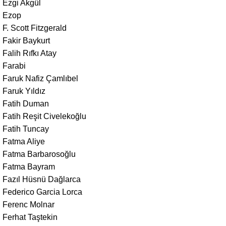
Ezgi Akgül
Ezop
F. Scott Fitzgerald
Fakir Baykurt
Falih Rıfkı Atay
Farabi
Faruk Nafiz Çamlıbel
Faruk Yıldız
Fatih Duman
Fatih Reşit Civelekoğlu
Fatih Tuncay
Fatma Aliye
Fatma Barbarosoğlu
Fatma Bayram
Fazıl Hüsnü Dağlarca
Federico Garcia Lorca
Ferenc Molnar
Ferhat Taştekin