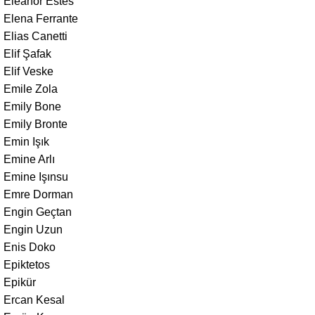
Eleanor Estes
Elena Ferrante
Elias Canetti
Elif Şafak
Elif Veske
Emile Zola
Emily Bone
Emily Bronte
Emin Işık
Emine Arlı
Emine Işınsu
Emre Dorman
Engin Geçtan
Engin Uzun
Enis Doko
Epiktetos
Epikür
Ercan Kesal