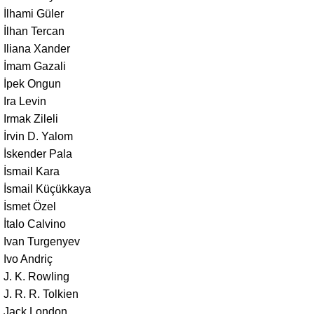
İlhami Güler
İlhan Tercan
Iliana Xander
İmam Gazali
İpek Ongun
Ira Levin
Irmak Zileli
İrvin D. Yalom
İskender Pala
İsmail Kara
İsmail Küçükkaya
İsmet Özel
İtalo Calvino
Ivan Turgenyev
Ivo Andriç
J. K. Rowling
J. R. R. Tolkien
Jack London