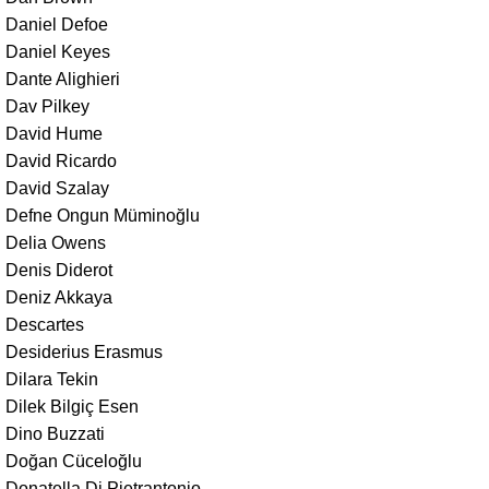
Daniel Defoe
Daniel Keyes
Dante Alighieri
Dav Pilkey
David Hume
David Ricardo
David Szalay
Defne Ongun Müminoğlu
Delia Owens
Denis Diderot
Deniz Akkaya
Descartes
Desiderius Erasmus
Dilara Tekin
Dilek Bilgiç Esen
Dino Buzzati
Doğan Cüceloğlu
Donatella Di Pietrantonio