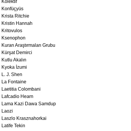
Kolektif
Konfüçyüs
Krista Ritchie
Kristin Hannah
Kritovulos
Ksenophon
Kuran Araştırmaları Grubu
Kürşat Demirci
Kutlu Akalın
Kyoka İzumi
L. J. Shen
La Fontaine
Laetitia Colombani
Lafcadio Hearn
Lama Kazi Dawa Samdup
Laozi
Laszlo Krasznahorkai
Latife Tekin