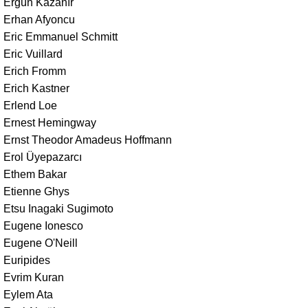
Ergün Kazanır
Erhan Afyoncu
Eric Emmanuel Schmitt
Eric Vuillard
Erich Fromm
Erich Kastner
Erlend Loe
Ernest Hemingway
Ernst Theodor Amadeus Hoffmann
Erol Üyepazarcı
Ethem Bakar
Etienne Ghys
Etsu Inagaki Sugimoto
Eugene Ionesco
Eugene O'Neill
Euripides
Evrim Kuran
Eylem Ata