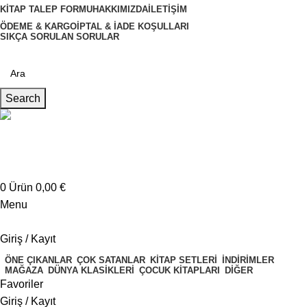
KITAP TALEP FORMU
HAKKIMIZDA
İLETIŞIM
ÖDEME & KARGO
İPTAL & İADE KOŞULLARI
SIKÇA SORULAN SORULAR
Search
Müşteri Hizmetleri
+4917621707200
0
Ürün
0,00
€
Menu
Giriş / Kayıt
ÖNE ÇIKANLAR
ÇOK SATANLAR
KITAP SETLERI
İNDIRIMLER
MAĞAZA
DÜNYA KLASIKLERI
ÇOCUK KITAPLARI
DIĞER
Favoriler
Giriş / Kayıt