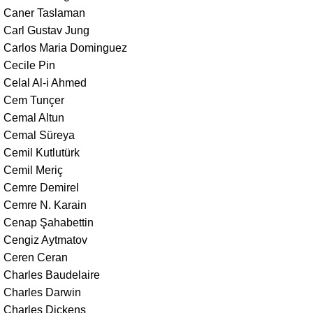
Caner Taslaman
Carl Gustav Jung
Carlos Maria Dominguez
Cecile Pin
Celal Al-i Ahmed
Cem Tunçer
Cemal Altun
Cemal Süreya
Cemil Kutlutürk
Cemil Meriç
Cemre Demirel
Cemre N. Karain
Cenap Şahabettin
Cengiz Aytmatov
Ceren Ceran
Charles Baudelaire
Charles Darwin
Charles Dickens