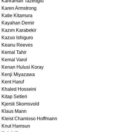
Kahraman Tazeoğlu
Karen Armstrong
Katie Kitamura
Kayahan Demir
Kazım Karabekir
Kazuo Ishiguro
Keanu Reeves
Kemal Tahir
Kemal Varol
Kenan Hulusi Koray
Kenji Miyazawa
Kent Haruf
Khaled Hosseini
Kitap Setleri
Kjersti Skomsvold
Klaus Mann
Kleist Chamisso Hoffmann
Knut Hamsun