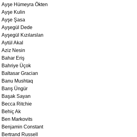
Ayşe Hümeyra Ökten
Ayşe Kulin
Ayşe Şasa
Ayşegül Dede
Ayşegül Kızılarslan
Aytül Akal
Aziz Nesin
Bahar Eriş
Bahriye Üçok
Baltasar Gracian
Banu Mushtaq
Barış Üngür
Başak Sayan
Becca Ritchie
Behiç Ak
Ben Markovits
Benjamin Constant
Bertrand Russell