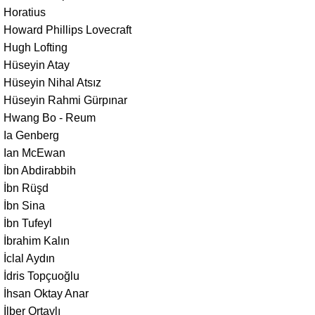
Horatius
Howard Phillips Lovecraft
Hugh Lofting
Hüseyin Atay
Hüseyin Nihal Atsız
Hüseyin Rahmi Gürpınar
Hwang Bo - Reum
Ia Genberg
Ian McEwan
İbn Abdirabbih
İbn Rüşd
İbn Sina
İbn Tufeyl
İbrahim Kalın
İclal Aydın
İdris Topçuoğlu
İhsan Oktay Anar
İlber Ortaylı