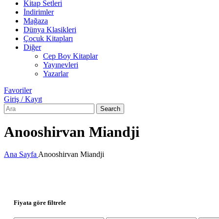
Kitap Setleri
İndirimler
Mağaza
Dünya Klasikleri
Çocuk Kitapları
Diğer
Cep Boy Kitaplar
Yayınevleri
Yazarlar
Favoriler
Giriş / Kayıt
Search
Anooshirvan Miandji
Ana Sayfa
Anooshirvan Miandji
Fiyata göre filtrele