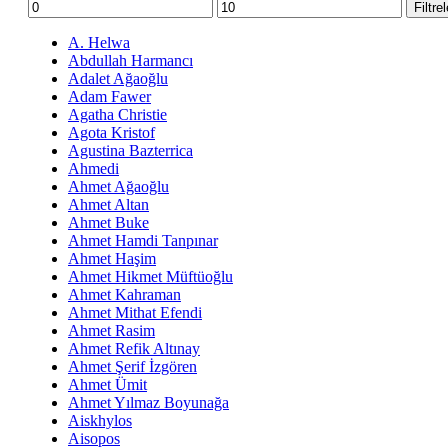
En
En
Filtre
düşük
yüksek
fiyat
fiyat
A. Helwa
Abdullah Harmancı
Adalet Ağaoğlu
Adam Fawer
Agatha Christie
Agota Kristof
Agustina Bazterrica
Ahmedi
Ahmet Ağaoğlu
Ahmet Altan
Ahmet Buke
Ahmet Hamdi Tanpınar
Ahmet Haşim
Ahmet Hikmet Müftüoğlu
Ahmet Kahraman
Ahmet Mithat Efendi
Ahmet Rasim
Ahmet Refik Altınay
Ahmet Şerif İzgören
Ahmet Ümit
Ahmet Yılmaz Boyunağa
Aiskhylos
Aisopos