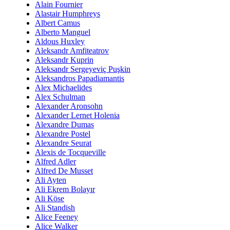
Alain Fournier
Alastair Humphreys
Albert Camus
Alberto Manguel
Aldous Huxley
Aleksandr Amfiteatrov
Aleksandr Kuprin
Aleksandr Sergeyeviç Puşkin
Aleksandros Papadiamantis
Alex Michaelides
Alex Schulman
Alexander Aronsohn
Alexander Lernet Holenia
Alexandre Dumas
Alexandre Postel
Alexandre Seurat
Alexis de Tocqueville
Alfred Adler
Alfred De Musset
Ali Ayten
Ali Ekrem Bolayır
Ali Köse
Ali Standish
Alice Feeney
Alice Walker