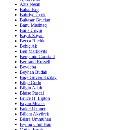
Aziz Nesin
Bahar Eriş
Bahriye Üçok
Baltasar Gracian
Banu Mushtaq
Barış Üngür
Başak Sayan
Becca Ritchie
Behiç Ak
Ben Markovits
Benjamin Constant
Bertrand Russell
Beydeba
Beyhan Budak
Bige Güven Kızılay
Bilge Çorlu
Bilgin Adalı
Blaise Pascal
Bruce H. Lipton
Bryan Mealer
Buket Uzuner
Bülent Akyürek
Büşra Ümmühan
Byung Chul Han
Çağan Irmak