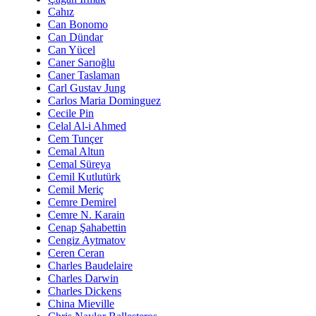
Cahız
Can Bonomo
Can Dündar
Can Yücel
Caner Sarıoğlu
Caner Taslaman
Carl Gustav Jung
Carlos Maria Dominguez
Cecile Pin
Celal Al-i Ahmed
Cem Tunçer
Cemal Altun
Cemal Süreya
Cemil Kutlutürk
Cemil Meriç
Cemre Demirel
Cemre N. Karain
Cenap Şahabettin
Cengiz Aytmatov
Ceren Ceran
Charles Baudelaire
Charles Darwin
Charles Dickens
China Mieville