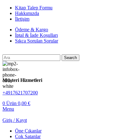
Kitap Talep Formu
Hakkımızda
İletişim
Ödeme & Kargo
İptal & İade Koşulları
Sıkça Sorulan Sorular
Search
Müşteri Hizmetleri
+4917621707200
0
Ürün
0,00
€
Menu
Giriş / Kayıt
Öne Çıkanlar
Çok Satanlar