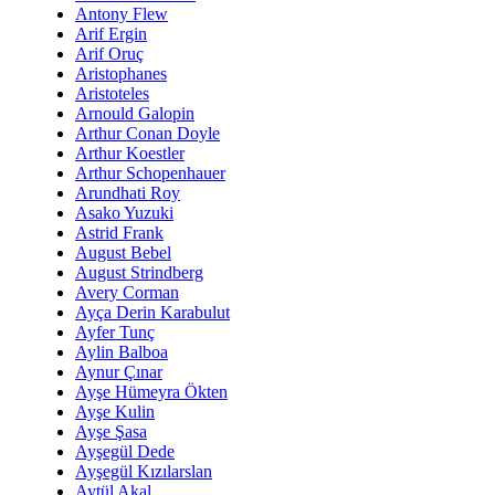
Antony Flew
Arif Ergin
Arif Oruç
Aristophanes
Aristoteles
Arnould Galopin
Arthur Conan Doyle
Arthur Koestler
Arthur Schopenhauer
Arundhati Roy
Asako Yuzuki
Astrid Frank
August Bebel
August Strindberg
Avery Corman
Ayça Derin Karabulut
Ayfer Tunç
Aylin Balboa
Aynur Çınar
Ayşe Hümeyra Ökten
Ayşe Kulin
Ayşe Şasa
Ayşegül Dede
Ayşegül Kızılarslan
Aytül Akal