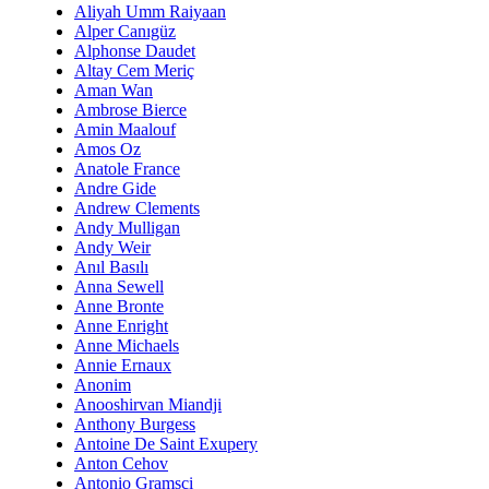
Aliyah Umm Raiyaan
Alper Canıgüz
Alphonse Daudet
Altay Cem Meriç
Aman Wan
Ambrose Bierce
Amin Maalouf
Amos Oz
Anatole France
Andre Gide
Andrew Clements
Andy Mulligan
Andy Weir
Anıl Basılı
Anna Sewell
Anne Bronte
Anne Enright
Anne Michaels
Annie Ernaux
Anonim
Anooshirvan Miandji
Anthony Burgess
Antoine De Saint Exupery
Anton Cehov
Antonio Gramsci