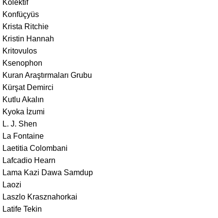
Kolektif
Konfüçyüs
Krista Ritchie
Kristin Hannah
Kritovulos
Ksenophon
Kuran Araştırmaları Grubu
Kürşat Demirci
Kutlu Akalın
Kyoka İzumi
L. J. Shen
La Fontaine
Laetitia Colombani
Lafcadio Hearn
Lama Kazi Dawa Samdup
Laozi
Laszlo Krasznahorkai
Latife Tekin