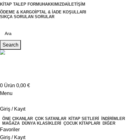
KITAP TALEP FORMU
HAKKIMIZDA
İLETIŞIM
ÖDEME & KARGO
İPTAL & İADE KOŞULLARI
SIKÇA SORULAN SORULAR
Search
Müşteri Hizmetleri
+4917621707200
0
Ürün
0,00
€
Menu
Giriş / Kayıt
ÖNE ÇIKANLAR
ÇOK SATANLAR
KITAP SETLERI
İNDIRIMLER
MAĞAZA
DÜNYA KLASIKLERI
ÇOCUK KITAPLARI
DIĞER
Favoriler
Giriş / Kayıt