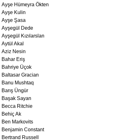
Ayşe Hümeyra Ökten
Ayşe Kulin
Ayşe Şasa
Ayşegül Dede
Ayşegül Kızılarslan
Aytül Akal
Aziz Nesin
Bahar Eriş
Bahriye Üçok
Baltasar Gracian
Banu Mushtaq
Barış Üngür
Başak Sayan
Becca Ritchie
Behiç Ak
Ben Markovits
Benjamin Constant
Bertrand Russell