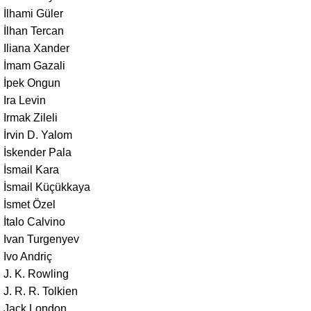
İlhami Güler
İlhan Tercan
Iliana Xander
İmam Gazali
İpek Ongun
Ira Levin
Irmak Zileli
İrvin D. Yalom
İskender Pala
İsmail Kara
İsmail Küçükkaya
İsmet Özel
İtalo Calvino
Ivan Turgenyev
Ivo Andriç
J. K. Rowling
J. R. R. Tolkien
Jack London