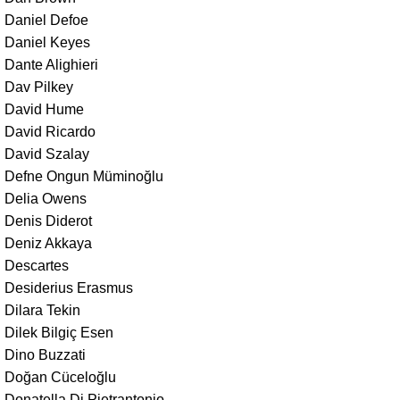
Daniel Defoe
Daniel Keyes
Dante Alighieri
Dav Pilkey
David Hume
David Ricardo
David Szalay
Defne Ongun Müminoğlu
Delia Owens
Denis Diderot
Deniz Akkaya
Descartes
Desiderius Erasmus
Dilara Tekin
Dilek Bilgiç Esen
Dino Buzzati
Doğan Cüceloğlu
Donatella Di Pietrantonio