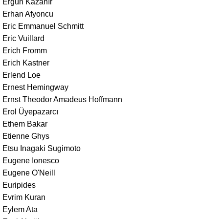
Ergün Kazanır
Erhan Afyoncu
Eric Emmanuel Schmitt
Eric Vuillard
Erich Fromm
Erich Kastner
Erlend Loe
Ernest Hemingway
Ernst Theodor Amadeus Hoffmann
Erol Üyepazarcı
Ethem Bakar
Etienne Ghys
Etsu Inagaki Sugimoto
Eugene Ionesco
Eugene O'Neill
Euripides
Evrim Kuran
Eylem Ata