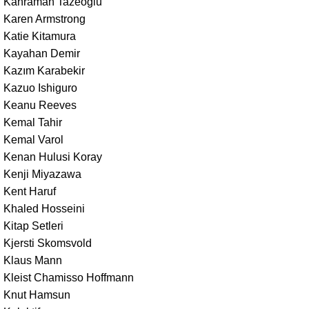
Kahraman Tazeoğlu
Karen Armstrong
Katie Kitamura
Kayahan Demir
Kazım Karabekir
Kazuo Ishiguro
Keanu Reeves
Kemal Tahir
Kemal Varol
Kenan Hulusi Koray
Kenji Miyazawa
Kent Haruf
Khaled Hosseini
Kitap Setleri
Kjersti Skomsvold
Klaus Mann
Kleist Chamisso Hoffmann
Knut Hamsun