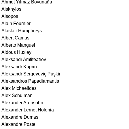
Ahmet Yılmaz Boyunağa
Aiskhylos
Aisopos
Alain Fournier
Alastair Humphreys
Albert Camus
Alberto Manguel
Aldous Huxley
Aleksandr Amfiteatrov
Aleksandr Kuprin
Aleksandr Sergeyeviç Puşkin
Aleksandros Papadiamantis
Alex Michaelides
Alex Schulman
Alexander Aronsohn
Alexander Lernet Holenia
Alexandre Dumas
Alexandre Postel