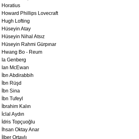
Horatius
Howard Phillips Lovecraft
Hugh Lofting
Hüseyin Atay
Hüseyin Nihal Atsız
Hüseyin Rahmi Gürpınar
Hwang Bo - Reum
Ia Genberg
Ian McEwan
İbn Abdirabbih
İbn Rüşd
İbn Sina
İbn Tufeyl
İbrahim Kalın
İclal Aydın
İdris Topçuoğlu
İhsan Oktay Anar
İlber Ortaylı