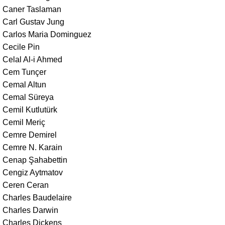
Caner Taslaman
Carl Gustav Jung
Carlos Maria Dominguez
Cecile Pin
Celal Al-i Ahmed
Cem Tunçer
Cemal Altun
Cemal Süreya
Cemil Kutlutürk
Cemil Meriç
Cemre Demirel
Cemre N. Karain
Cenap Şahabettin
Cengiz Aytmatov
Ceren Ceran
Charles Baudelaire
Charles Darwin
Charles Dickens