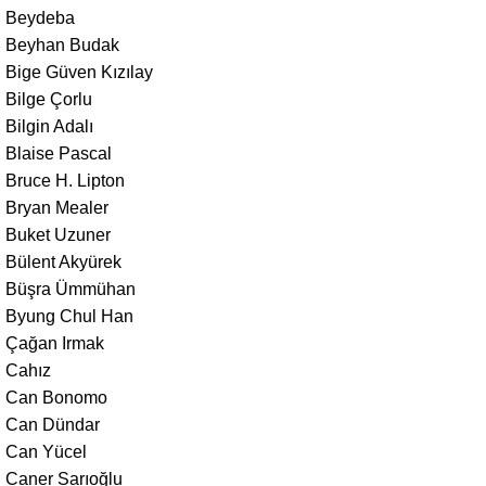
Beydeba
Beyhan Budak
Bige Güven Kızılay
Bilge Çorlu
Bilgin Adalı
Blaise Pascal
Bruce H. Lipton
Bryan Mealer
Buket Uzuner
Bülent Akyürek
Büşra Ümmühan
Byung Chul Han
Çağan Irmak
Cahız
Can Bonomo
Can Dündar
Can Yücel
Caner Sarıoğlu