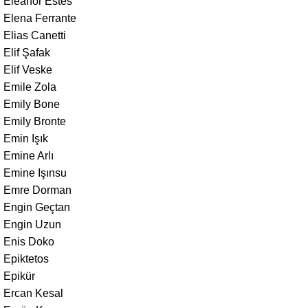
Eleanor Estes
Elena Ferrante
Elias Canetti
Elif Şafak
Elif Veske
Emile Zola
Emily Bone
Emily Bronte
Emin Işık
Emine Arlı
Emine Işınsu
Emre Dorman
Engin Geçtan
Engin Uzun
Enis Doko
Epiktetos
Epikür
Ercan Kesal