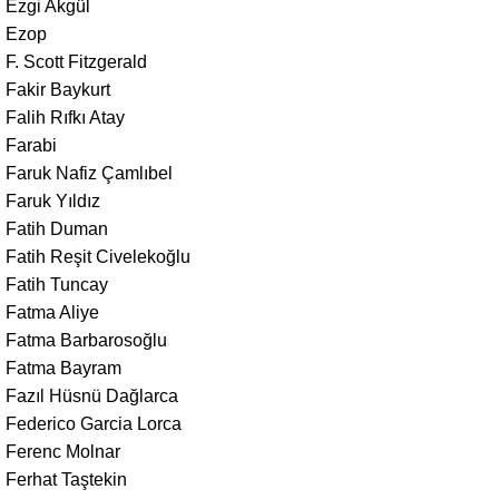
Ezgi Akgül
Ezop
F. Scott Fitzgerald
Fakir Baykurt
Falih Rıfkı Atay
Farabi
Faruk Nafiz Çamlıbel
Faruk Yıldız
Fatih Duman
Fatih Reşit Civelekoğlu
Fatih Tuncay
Fatma Aliye
Fatma Barbarosoğlu
Fatma Bayram
Fazıl Hüsnü Dağlarca
Federico Garcia Lorca
Ferenc Molnar
Ferhat Taştekin