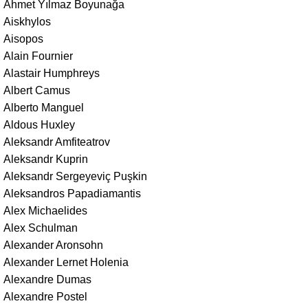
Ahmet Yılmaz Boyunağa
Aiskhylos
Aisopos
Alain Fournier
Alastair Humphreys
Albert Camus
Alberto Manguel
Aldous Huxley
Aleksandr Amfiteatrov
Aleksandr Kuprin
Aleksandr Sergeyeviç Puşkin
Aleksandros Papadiamantis
Alex Michaelides
Alex Schulman
Alexander Aronsohn
Alexander Lernet Holenia
Alexandre Dumas
Alexandre Postel