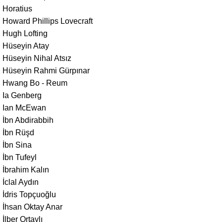
Horatius
Howard Phillips Lovecraft
Hugh Lofting
Hüseyin Atay
Hüseyin Nihal Atsız
Hüseyin Rahmi Gürpınar
Hwang Bo - Reum
Ia Genberg
Ian McEwan
İbn Abdirabbih
İbn Rüşd
İbn Sina
İbn Tufeyl
İbrahim Kalın
İclal Aydın
İdris Topçuoğlu
İhsan Oktay Anar
İlber Ortaylı