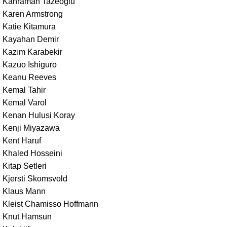
Kahraman Tazeoğlu
Karen Armstrong
Katie Kitamura
Kayahan Demir
Kazım Karabekir
Kazuo Ishiguro
Keanu Reeves
Kemal Tahir
Kemal Varol
Kenan Hulusi Koray
Kenji Miyazawa
Kent Haruf
Khaled Hosseini
Kitap Setleri
Kjersti Skomsvold
Klaus Mann
Kleist Chamisso Hoffmann
Knut Hamsun