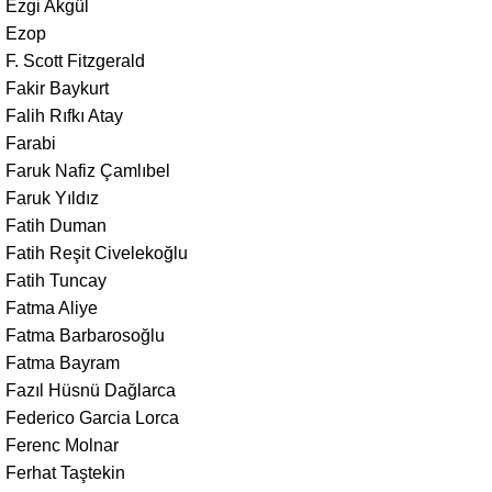
Ezgi Akgül
Ezop
F. Scott Fitzgerald
Fakir Baykurt
Falih Rıfkı Atay
Farabi
Faruk Nafiz Çamlıbel
Faruk Yıldız
Fatih Duman
Fatih Reşit Civelekoğlu
Fatih Tuncay
Fatma Aliye
Fatma Barbarosoğlu
Fatma Bayram
Fazıl Hüsnü Dağlarca
Federico Garcia Lorca
Ferenc Molnar
Ferhat Taştekin