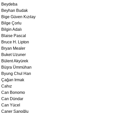
Beydeba
Beyhan Budak
Bige Güven Kızılay
Bilge Çorlu
Bilgin Adalı
Blaise Pascal
Bruce H. Lipton
Bryan Mealer
Buket Uzuner
Bülent Akyürek
Büşra Ümmühan
Byung Chul Han
Çağan Irmak
Cahız
Can Bonomo
Can Dündar
Can Yücel
Caner Sarıoğlu