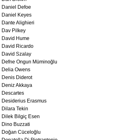
Daniel Defoe
Daniel Keyes
Dante Alighieri
Dav Pilkey
David Hume
David Ricardo
David Szalay
Defne Ongun Müminoğlu
Delia Owens
Denis Diderot
Deniz Akkaya
Descartes
Desiderius Erasmus
Dilara Tekin
Dilek Bilgiç Esen
Dino Buzzati
Doğan Cüceloğlu
Donatella Di Pietrantonio