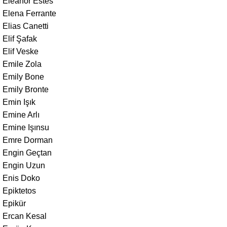
Eleanor Estes
Elena Ferrante
Elias Canetti
Elif Şafak
Elif Veske
Emile Zola
Emily Bone
Emily Bronte
Emin Işık
Emine Arlı
Emine Işınsu
Emre Dorman
Engin Geçtan
Engin Uzun
Enis Doko
Epiktetos
Epikür
Ercan Kesal