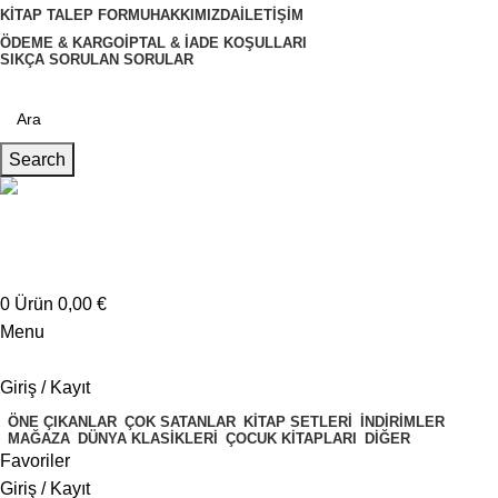
KITAP TALEP FORMU
HAKKIMIZDA
İLETIŞIM
ÖDEME & KARGO
İPTAL & İADE KOŞULLARI
SIKÇA SORULAN SORULAR
Search
Müşteri Hizmetleri
+4917621707200
0
Ürün
0,00
€
Menu
Giriş / Kayıt
ÖNE ÇIKANLAR
ÇOK SATANLAR
KITAP SETLERI
İNDIRIMLER
MAĞAZA
DÜNYA KLASIKLERI
ÇOCUK KITAPLARI
DIĞER
Favoriler
Giriş / Kayıt