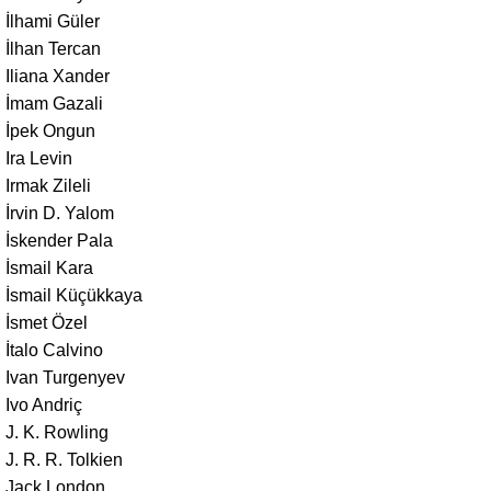
İlhami Güler
İlhan Tercan
Iliana Xander
İmam Gazali
İpek Ongun
Ira Levin
Irmak Zileli
İrvin D. Yalom
İskender Pala
İsmail Kara
İsmail Küçükkaya
İsmet Özel
İtalo Calvino
Ivan Turgenyev
Ivo Andriç
J. K. Rowling
J. R. R. Tolkien
Jack London