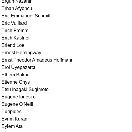
Ergün Kazanır
Erhan Afyoncu
Eric Emmanuel Schmitt
Eric Vuillard
Erich Fromm
Erich Kastner
Erlend Loe
Ernest Hemingway
Ernst Theodor Amadeus Hoffmann
Erol Üyepazarcı
Ethem Bakar
Etienne Ghys
Etsu Inagaki Sugimoto
Eugene Ionesco
Eugene O'Neill
Euripides
Evrim Kuran
Eylem Ata