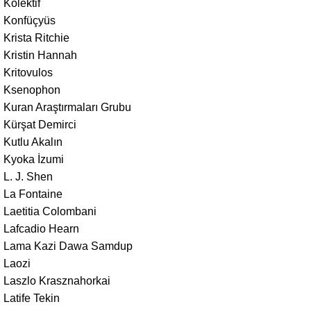
Kolektif
Konfüçyüs
Krista Ritchie
Kristin Hannah
Kritovulos
Ksenophon
Kuran Araştırmaları Grubu
Kürşat Demirci
Kutlu Akalın
Kyoka İzumi
L. J. Shen
La Fontaine
Laetitia Colombani
Lafcadio Hearn
Lama Kazi Dawa Samdup
Laozi
Laszlo Krasznahorkai
Latife Tekin