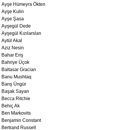
Ayşe Hümeyra Ökten
Ayşe Kulin
Ayşe Şasa
Ayşegül Dede
Ayşegül Kızılarslan
Aytül Akal
Aziz Nesin
Bahar Eriş
Bahriye Üçok
Baltasar Gracian
Banu Mushtaq
Barış Üngür
Başak Sayan
Becca Ritchie
Behiç Ak
Ben Markovits
Benjamin Constant
Bertrand Russell