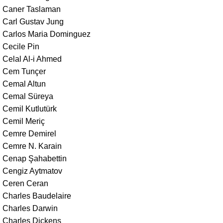
Caner Taslaman
Carl Gustav Jung
Carlos Maria Dominguez
Cecile Pin
Celal Al-i Ahmed
Cem Tunçer
Cemal Altun
Cemal Süreya
Cemil Kutlutürk
Cemil Meriç
Cemre Demirel
Cemre N. Karain
Cenap Şahabettin
Cengiz Aytmatov
Ceren Ceran
Charles Baudelaire
Charles Darwin
Charles Dickens