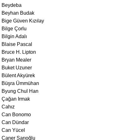
Beydeba
Beyhan Budak
Bige Güven Kızılay
Bilge Çorlu
Bilgin Adalı
Blaise Pascal
Bruce H. Lipton
Bryan Mealer
Buket Uzuner
Bülent Akyürek
Büşra Ümmühan
Byung Chul Han
Çağan Irmak
Cahız
Can Bonomo
Can Dündar
Can Yücel
Caner Sarıoğlu