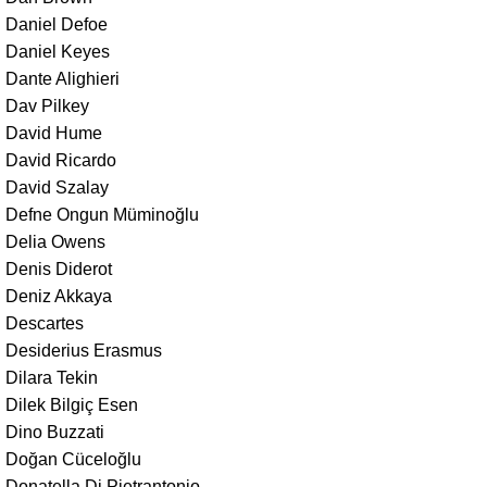
Daniel Defoe
Daniel Keyes
Dante Alighieri
Dav Pilkey
David Hume
David Ricardo
David Szalay
Defne Ongun Müminoğlu
Delia Owens
Denis Diderot
Deniz Akkaya
Descartes
Desiderius Erasmus
Dilara Tekin
Dilek Bilgiç Esen
Dino Buzzati
Doğan Cüceloğlu
Donatella Di Pietrantonio