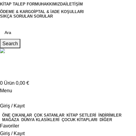
KITAP TALEP FORMU
HAKKIMIZDA
İLETIŞIM
ÖDEME & KARGO
İPTAL & İADE KOŞULLARI
SIKÇA SORULAN SORULAR
Search
Müşteri Hizmetleri
+4917621707200
0
Ürün
0,00
€
Menu
Giriş / Kayıt
ÖNE ÇIKANLAR
ÇOK SATANLAR
KITAP SETLERI
İNDIRIMLER
MAĞAZA
DÜNYA KLASIKLERI
ÇOCUK KITAPLARI
DIĞER
Favoriler
Giriş / Kayıt