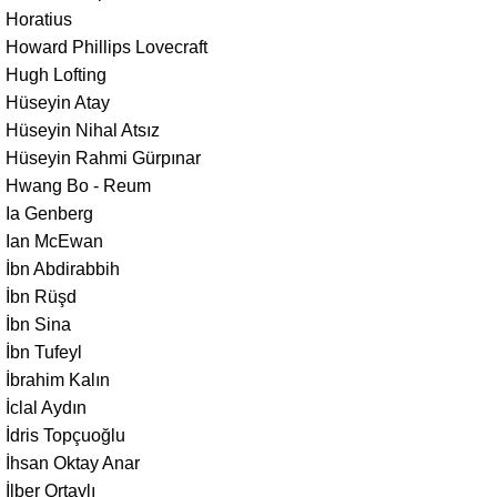
Horatius
Howard Phillips Lovecraft
Hugh Lofting
Hüseyin Atay
Hüseyin Nihal Atsız
Hüseyin Rahmi Gürpınar
Hwang Bo - Reum
Ia Genberg
Ian McEwan
İbn Abdirabbih
İbn Rüşd
İbn Sina
İbn Tufeyl
İbrahim Kalın
İclal Aydın
İdris Topçuoğlu
İhsan Oktay Anar
İlber Ortaylı