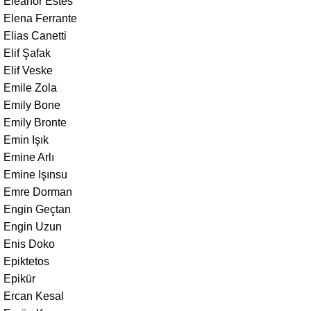
Eleanor Estes
Elena Ferrante
Elias Canetti
Elif Şafak
Elif Veske
Emile Zola
Emily Bone
Emily Bronte
Emin Işık
Emine Arlı
Emine Işınsu
Emre Dorman
Engin Geçtan
Engin Uzun
Enis Doko
Epiktetos
Epikür
Ercan Kesal