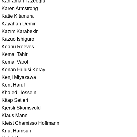
Kahraman Tazeoğlu
Karen Armstrong
Katie Kitamura
Kayahan Demir
Kazım Karabekir
Kazuo Ishiguro
Keanu Reeves
Kemal Tahir
Kemal Varol
Kenan Hulusi Koray
Kenji Miyazawa
Kent Haruf
Khaled Hosseini
Kitap Setleri
Kjersti Skomsvold
Klaus Mann
Kleist Chamisso Hoffmann
Knut Hamsun