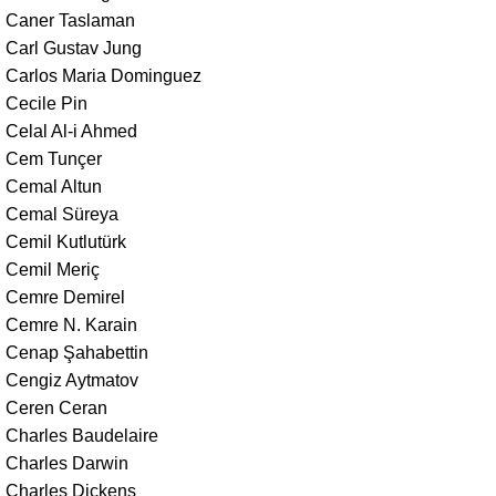
Caner Taslaman
Carl Gustav Jung
Carlos Maria Dominguez
Cecile Pin
Celal Al-i Ahmed
Cem Tunçer
Cemal Altun
Cemal Süreya
Cemil Kutlutürk
Cemil Meriç
Cemre Demirel
Cemre N. Karain
Cenap Şahabettin
Cengiz Aytmatov
Ceren Ceran
Charles Baudelaire
Charles Darwin
Charles Dickens