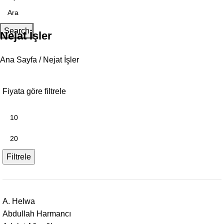
Search
Nejat İşler
Ana Sayfa
Nejat İşler
Fiyata göre filtrele
Filtrele
A. Helwa
Abdullah Harmancı