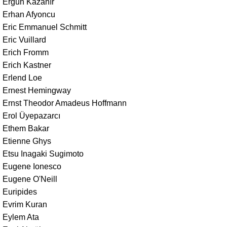
Ergün Kazanır
Erhan Afyoncu
Eric Emmanuel Schmitt
Eric Vuillard
Erich Fromm
Erich Kastner
Erlend Loe
Ernest Hemingway
Ernst Theodor Amadeus Hoffmann
Erol Üyepazarcı
Ethem Bakar
Etienne Ghys
Etsu Inagaki Sugimoto
Eugene Ionesco
Eugene O'Neill
Euripides
Evrim Kuran
Eylem Ata