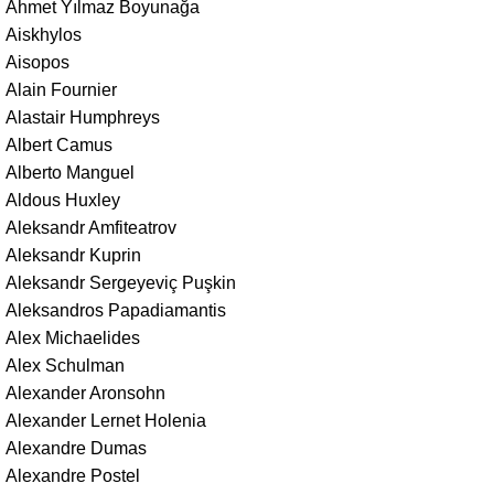
Ahmet Yılmaz Boyunağa
Aiskhylos
Aisopos
Alain Fournier
Alastair Humphreys
Albert Camus
Alberto Manguel
Aldous Huxley
Aleksandr Amfiteatrov
Aleksandr Kuprin
Aleksandr Sergeyeviç Puşkin
Aleksandros Papadiamantis
Alex Michaelides
Alex Schulman
Alexander Aronsohn
Alexander Lernet Holenia
Alexandre Dumas
Alexandre Postel