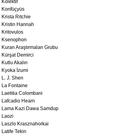
Kolektif
Konfüçyüs
Krista Ritchie
Kristin Hannah
Kritovulos
Ksenophon
Kuran Araştırmaları Grubu
Kürşat Demirci
Kutlu Akalın
Kyoka İzumi
L. J. Shen
La Fontaine
Laetitia Colombani
Lafcadio Hearn
Lama Kazi Dawa Samdup
Laozi
Laszlo Krasznahorkai
Latife Tekin