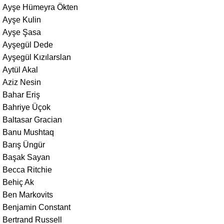
Ayşe Hümeyra Ökten
Ayşe Kulin
Ayşe Şasa
Ayşegül Dede
Ayşegül Kızılarslan
Aytül Akal
Aziz Nesin
Bahar Eriş
Bahriye Üçok
Baltasar Gracian
Banu Mushtaq
Barış Üngür
Başak Sayan
Becca Ritchie
Behiç Ak
Ben Markovits
Benjamin Constant
Bertrand Russell