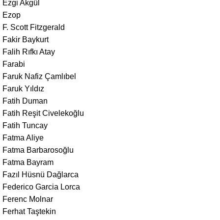
Ezgi Akgül
Ezop
F. Scott Fitzgerald
Fakir Baykurt
Falih Rıfkı Atay
Farabi
Faruk Nafiz Çamlıbel
Faruk Yıldız
Fatih Duman
Fatih Reşit Civelekoğlu
Fatih Tuncay
Fatma Aliye
Fatma Barbarosoğlu
Fatma Bayram
Fazıl Hüsnü Dağlarca
Federico Garcia Lorca
Ferenc Molnar
Ferhat Taştekin