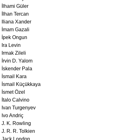
İlhami Güler
İlhan Tercan
Iliana Xander
İmam Gazali
İpek Ongun
Ira Levin
Irmak Zileli
İrvin D. Yalom
İskender Pala
İsmail Kara
İsmail Küçükkaya
İsmet Özel
İtalo Calvino
Ivan Turgenyev
Ivo Andriç
J. K. Rowling
J. R. R. Tolkien
Jack London