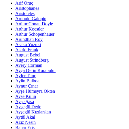
Arif Oruç
Aristophanes
Aristoteles
Arnould Galopin
Arthur Conan Doyle
Arthur Koestler
Arthur Schopenhauer
Arundhati Roy
Asako Yuzuki
Astrid Frank
August Bebel
August Strindberg
Avery Corman
Ayça Derin Karabulut
Ayfer Tunç
Aylin Balboa
Aynur Çınar
Ayşe Hümeyra Ökten
Ayşe Kulin
Ayşe Şasa
Ayşegül Dede
Ayşegül Kızılarslan
Aytül Akal
Aziz Nesin
Bahar Eriş