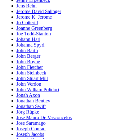
Jenny Erpenbeck
Jens Rehn
Jerome David Salinger
Jerome K. Jerome
Jo Cotterill
Joanne Greenberg
Joe Todd-Stanton
Johann Hari
Johanna Spyri
John Barth
John Berger
John Boyne
John Fletcher
John Steinbeck
John Stuart Mill
John Verdon
John William Polidori
Jonah Axon
Jonathan Bentley
Jonathan Swift
Jörg Rüpke
Jose Mauro De Vasconcelos
Jose Saramago
Joseph Conrad
Joseph Jacobs