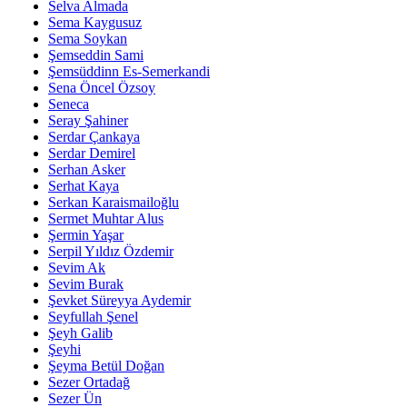
Selva Almada
Sema Kaygusuz
Sema Soykan
Şemseddin Sami
Şemsüddinn Es-Semerkandi
Sena Öncel Özsoy
Seneca
Seray Şahiner
Serdar Çankaya
Serdar Demirel
Serhan Asker
Serhat Kaya
Serkan Karaismailoğlu
Sermet Muhtar Alus
Şermin Yaşar
Serpil Yıldız Özdemir
Sevim Ak
Sevim Burak
Şevket Süreyya Aydemir
Seyfullah Şenel
Şeyh Galib
Şeyhi
Şeyma Betül Doğan
Sezer Ortadağ
Sezer Ün