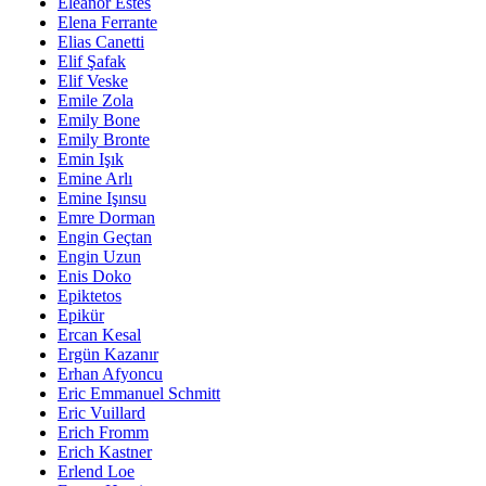
Eleanor Estes
Elena Ferrante
Elias Canetti
Elif Şafak
Elif Veske
Emile Zola
Emily Bone
Emily Bronte
Emin Işık
Emine Arlı
Emine Işınsu
Emre Dorman
Engin Geçtan
Engin Uzun
Enis Doko
Epiktetos
Epikür
Ercan Kesal
Ergün Kazanır
Erhan Afyoncu
Eric Emmanuel Schmitt
Eric Vuillard
Erich Fromm
Erich Kastner
Erlend Loe