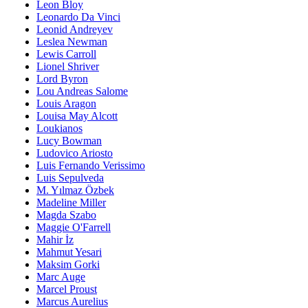
Leon Bloy
Leonardo Da Vinci
Leonid Andreyev
Leslea Newman
Lewis Carroll
Lionel Shriver
Lord Byron
Lou Andreas Salome
Louis Aragon
Louisa May Alcott
Loukianos
Lucy Bowman
Ludovico Ariosto
Luis Fernando Verissimo
Luis Sepulveda
M. Yılmaz Özbek
Madeline Miller
Magda Szabo
Maggie O'Farrell
Mahir İz
Mahmut Yesari
Maksim Gorki
Marc Auge
Marcel Proust
Marcus Aurelius