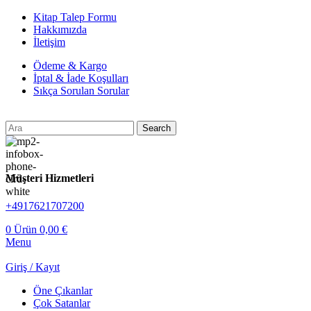
Kitap Talep Formu
Hakkımızda
İletişim
Ödeme & Kargo
İptal & İade Koşulları
Sıkça Sorulan Sorular
Search
Müşteri Hizmetleri
+4917621707200
0
Ürün
0,00
€
Menu
Giriş / Kayıt
Öne Çıkanlar
Çok Satanlar