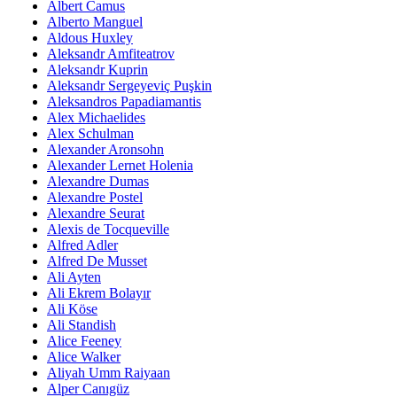
Albert Camus
Alberto Manguel
Aldous Huxley
Aleksandr Amfiteatrov
Aleksandr Kuprin
Aleksandr Sergeyeviç Puşkin
Aleksandros Papadiamantis
Alex Michaelides
Alex Schulman
Alexander Aronsohn
Alexander Lernet Holenia
Alexandre Dumas
Alexandre Postel
Alexandre Seurat
Alexis de Tocqueville
Alfred Adler
Alfred De Musset
Ali Ayten
Ali Ekrem Bolayır
Ali Köse
Ali Standish
Alice Feeney
Alice Walker
Aliyah Umm Raiyaan
Alper Canıgüz