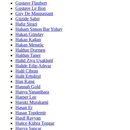
Gustave Flaubert
Gustave Le Bon
Guy De Maupassant
Güzide Sabri
Hafız Şirazi
Haham Şimon Bar Yohay
Hakan Günday
Hakan Kağan
Hakan Mengüç
Haldun Dormen
Haldun Taner
Halid Ziya Uşaklıgil
Halide Edip Adıvar
Halil Cibran
Halit Ertuğrul
Han Kang
Hannah Gold
Hanya Yanagihara
Harper Lee
Haruki Murakami
Hasan Er
Hasan Topdemir
Hasif Rayyan
Hatice Kübra Tongar
Havva Sancar