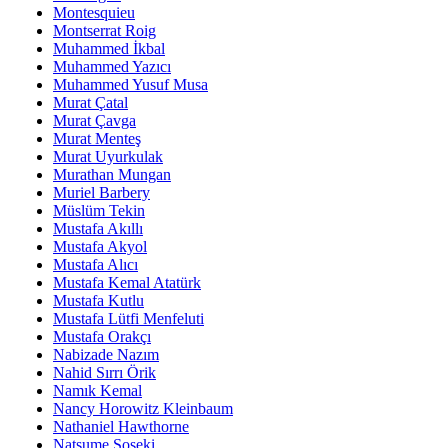
Montesquieu
Montserrat Roig
Muhammed İkbal
Muhammed Yazıcı
Muhammed Yusuf Musa
Murat Çatal
Murat Çavga
Murat Menteş
Murat Uyurkulak
Murathan Mungan
Muriel Barbery
Müslüm Tekin
Mustafa Akıllı
Mustafa Akyol
Mustafa Alıcı
Mustafa Kemal Atatürk
Mustafa Kutlu
Mustafa Lütfi Menfeluti
Mustafa Orakçı
Nabizade Nazım
Nahid Sırrı Örik
Namık Kemal
Nancy Horowitz Kleinbaum
Nathaniel Hawthorne
Natsume Soseki