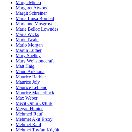
Marga Minco
Margaret Atwood
Margit Schreiner
Maria Luisa Bombal
Marianne Musgrove
Marie Belloc Lowndes
Maris Wicks
Mark Twain
Marlo Morgan
Martin Luther
Mary Shelley
Mary Wollstonecraft
Matt Haig
Maud Ankaoua
Maurice Barbier
Maurice Joly
Maurice Leblanc
Maurice Maeterlinck
Max Weber
Mecit Ömür Öztürk
Megan Hunter
Mehmed Rauf
Mehmet Akif Ersoy
Mehmet Rauf
Mehmet Tayfun Küçük