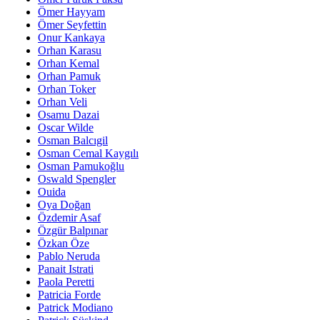
Ömer Hayyam
Ömer Seyfettin
Onur Kankaya
Orhan Karasu
Orhan Kemal
Orhan Pamuk
Orhan Toker
Orhan Veli
Osamu Dazai
Oscar Wilde
Osman Balcıgil
Osman Cemal Kaygılı
Osman Pamukoğlu
Oswald Spengler
Ouida
Oya Doğan
Özdemir Asaf
Özgür Balpınar
Özkan Öze
Pablo Neruda
Panait Istrati
Paola Peretti
Patricia Forde
Patrick Modiano