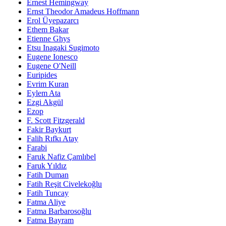
Ernest Hemingway
Ernst Theodor Amadeus Hoffmann
Erol Üyepazarcı
Ethem Bakar
Etienne Ghys
Etsu Inagaki Sugimoto
Eugene Ionesco
Eugene O'Neill
Euripides
Evrim Kuran
Eylem Ata
Ezgi Akgül
Ezop
F. Scott Fitzgerald
Fakir Baykurt
Falih Rıfkı Atay
Farabi
Faruk Nafiz Çamlıbel
Faruk Yıldız
Fatih Duman
Fatih Reşit Civelekoğlu
Fatih Tuncay
Fatma Aliye
Fatma Barbarosoğlu
Fatma Bayram