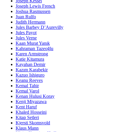
Joseph Kessel
Joseph Lewis French
Joshua Rasmussen
Juan Rulfo
Judith Hermann
Jules Barbey D’Aurevilly
Jules Payot
Jules Verne
Kaan Murat Yanık
Kahraman Tazeoğlu
Karen Armstrong
Katie Kitamura
Kayahan Demir
Kazım Karabekir
Kazuo Ishiguro
Keanu Reeves
Kemal Tahir
Kemal Varol
Kenan Hulusi Koray
Kenji Miyazawa
Kent Haruf
Khaled Hosseini
Kitap Setleri
Kjersti Skomsvold
Klaus Mann