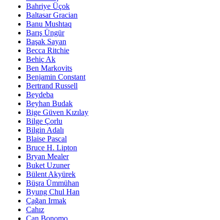
Bahriye Üçok
Baltasar Gracian
Banu Mushtaq
Barış Üngür
Başak Sayan
Becca Ritchie
Behiç Ak
Ben Markovits
Benjamin Constant
Bertrand Russell
Beydeba
Beyhan Budak
Bige Güven Kızılay
Bilge Çorlu
Bilgin Adalı
Blaise Pascal
Bruce H. Lipton
Bryan Mealer
Buket Uzuner
Bülent Akyürek
Büşra Ümmühan
Byung Chul Han
Çağan Irmak
Cahız
Can Bonomo