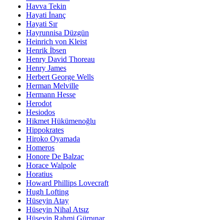
Havva Tekin
Hayati İnanç
Hayati Sır
Hayrunnisa Düzgün
Heinrich von Kleist
Henrik İbsen
Henry David Thoreau
Henry James
Herbert George Wells
Herman Melville
Hermann Hesse
Herodot
Hesiodos
Hikmet Hükümenoğlu
Hippokrates
Hiroko Oyamada
Homeros
Honore De Balzac
Horace Walpole
Horatius
Howard Phillips Lovecraft
Hugh Lofting
Hüseyin Atay
Hüseyin Nihal Atsız
Hüseyin Rahmi Gürpınar