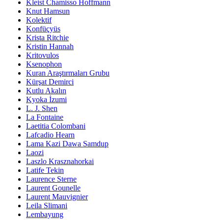
Kleist Chamisso Hoffmann
Knut Hamsun
Kolektif
Konfüçyüs
Krista Ritchie
Kristin Hannah
Kritovulos
Ksenophon
Kuran Araştırmaları Grubu
Kürşat Demirci
Kutlu Akalın
Kyoka İzumi
L. J. Shen
La Fontaine
Laetitia Colombani
Lafcadio Hearn
Lama Kazi Dawa Samdup
Laozi
Laszlo Krasznahorkai
Latife Tekin
Laurence Sterne
Laurent Gounelle
Laurent Mauvignier
Leila Slimani
Lembayung