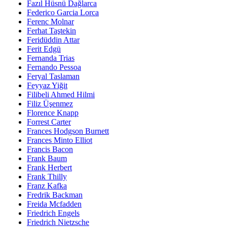
Fazıl Hüsnü Dağlarca
Federico Garcia Lorca
Ferenc Molnar
Ferhat Taştekin
Feridüddin Attar
Ferit Edgü
Fernanda Trias
Fernando Pessoa
Feryal Taslaman
Feyyaz Yiğit
Filibeli Ahmed Hilmi
Filiz Üşenmez
Florence Knapp
Forrest Carter
Frances Hodgson Burnett
Frances Minto Elliot
Francis Bacon
Frank Baum
Frank Herbert
Frank Thilly
Franz Kafka
Fredrik Backman
Freida Mcfadden
Friedrich Engels
Friedrich Nietzsche