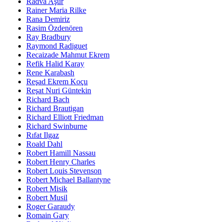
Radva Aşur
Rainer Maria Rilke
Rana Demiriz
Rasim Özdenören
Ray Bradbury
Raymond Radiguet
Recaizade Mahmut Ekrem
Refik Halid Karay
Rene Karabash
Reşad Ekrem Koçu
Reşat Nuri Güntekin
Richard Bach
Richard Brautigan
Richard Elliott Friedman
Richard Swinburne
Rıfat Ilgaz
Roald Dahl
Robert Hamill Nassau
Robert Henry Charles
Robert Louis Stevenson
Robert Michael Ballantyne
Robert Misik
Robert Musil
Roger Garaudy
Romain Gary