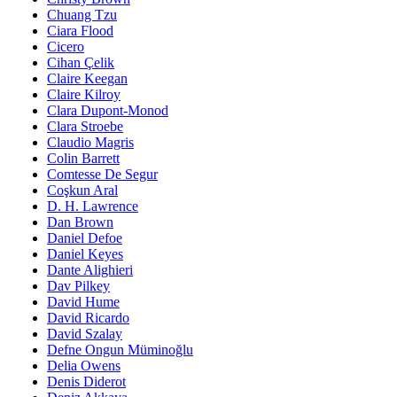
Chuang Tzu
Ciara Flood
Cicero
Cihan Çelik
Claire Keegan
Claire Kilroy
Clara Dupont-Monod
Clara Stroebe
Claudio Magris
Colin Barrett
Comtesse De Segur
Coşkun Aral
D. H. Lawrence
Dan Brown
Daniel Defoe
Daniel Keyes
Dante Alighieri
Dav Pilkey
David Hume
David Ricardo
David Szalay
Defne Ongun Müminoğlu
Delia Owens
Denis Diderot