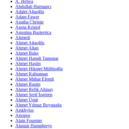
A. Helwa
Abdullah Harmancı
Adalet Ağaoğlu
Adam Fawer
Agatha Christie
Agota Kristof
Agustina Bazterrica
Ahmedi
Ahmet Ağaoğlu
Ahmet Altan
Ahmet Buke
Ahmet Hamdi Tanpınar
Ahmet Haşim
Ahmet Hikmet Müftüoğlu
Ahmet Kahraman
Ahmet Mithat Efendi
Ahmet Rasim
Ahmet Refik Altınay
Ahmet Şerif İzgören
Ahmet Ümit
Ahmet Yılmaz Boyunağa
Aiskhylos
Aisopos
Alain Fournier
Alastair Humphreys