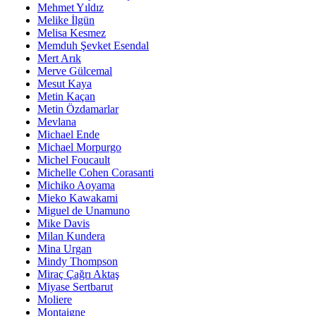
Mehmet Yıldız
Melike İlgün
Melisa Kesmez
Memduh Şevket Esendal
Mert Arık
Merve Gülcemal
Mesut Kaya
Metin Kaçan
Metin Özdamarlar
Mevlana
Michael Ende
Michael Morpurgo
Michel Foucault
Michelle Cohen Corasanti
Michiko Aoyama
Mieko Kawakami
Miguel de Unamuno
Mike Davis
Milan Kundera
Mina Urgan
Mindy Thompson
Miraç Çağrı Aktaş
Miyase Sertbarut
Moliere
Montaigne