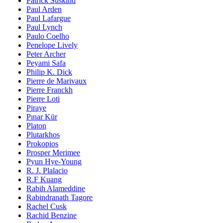
Patrick Süskind
Paul Arden
Paul Lafargue
Paul Lynch
Paulo Coelho
Penelope Lively
Peter Archer
Peyami Safa
Philip K. Dick
Pierre de Marivaux
Pierre Franckh
Pierre Loti
Piraye
Pınar Kür
Platon
Plutarkhos
Prokopios
Prosper Merimee
Pyun Hye-Young
R. J. Plalacio
R.F Kuang
Rabih Alameddine
Rabindranath Tagore
Rachel Cusk
Rachid Benzine