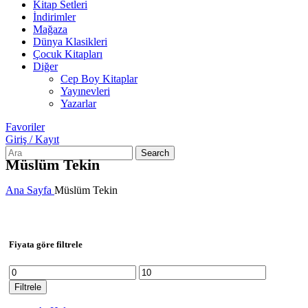
Kitap Setleri
İndirimler
Mağaza
Dünya Klasikleri
Çocuk Kitapları
Diğer
Cep Boy Kitaplar
Yayınevleri
Yazarlar
Favoriler
Giriş / Kayıt
Search
Müslüm Tekin
Ana Sayfa
Müslüm Tekin
Fiyata göre filtrele
En
En
düşük
yüksek
Filtrele
fiyat
fiyat