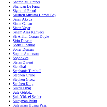
Sharon M. Draper
Sheridan Le Fanu
Sigmund Freud
Silistreli Mustafa Hamdi Bey
Sinan Akyüz
Sinan Canan
Sinan Yaşar
Sinem Aras Kahveci
Sir Arthur Conan Doyle
Şirin Devrim
Sofist Libanios
Soner Duman
Sophie Anderson
Sophokles
Stefan Zweig
Stendhal
Stephanie Turnbull
Stephen Crane
Stephen Grosz
Stephen King
Şükrü Erbaş
Şule Gürbüz
Şule Yüksel Şenler
Süleyman Bulut
Süleyman Hüsnü Paşa