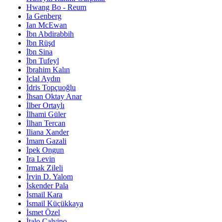
Hwang Bo - Reum
Ia Genberg
Ian McEwan
İbn Abdirabbih
İbn Rüşd
İbn Sina
İbn Tufeyl
İbrahim Kalın
İclal Aydın
İdris Topçuoğlu
İhsan Oktay Anar
İlber Ortaylı
İlhami Güler
İlhan Tercan
Iliana Xander
İmam Gazali
İpek Ongun
Ira Levin
Irmak Zileli
İrvin D. Yalom
İskender Pala
İsmail Kara
İsmail Küçükkaya
İsmet Özel
İtalo Calvino