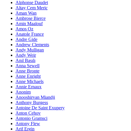
Alphonse Daudet
Altay Cem Meriç
Aman Wan
Ambrose Bierce
Amin Maalouf
Amos Oz
Anatole France
Andre Gide
Andrew Clements
Andy Mulligan
Andy Weir
Anıl Basılı
Anna Sewell
Anne Bronte
Anne Enright
Anne Michaels
Annie Ernaux
Anonim
Anooshirvan Miandji
Anthony Burgess
Antoine De Saint Exupery
Anton Cehov
Antonio Gramsci
Antony Flew
Arif Ergin