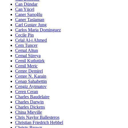
Can Dündar
Can Yücel
Caner Sarıoğlu
Caner Taslaman
Carl Gustav Jung
Carlos Maria Dominguez
Cecile Pin
Celal Al-i Ahmed
Cem Tunçer
Cemal Altun
Cemal Süreya
Cemil Kutlutürk
Cemil Meriç
Cemre Demirel
Cemre N. Karain
Cenap Şahabettin
Cengiz Aytmatov
Ceren Ceran
Charles Baudelaire
Charles Darwin
Charles Dickens
China Mieville
Chris Naylor Ballesteros
Christian Friedrich Hebbel
Christy Brown