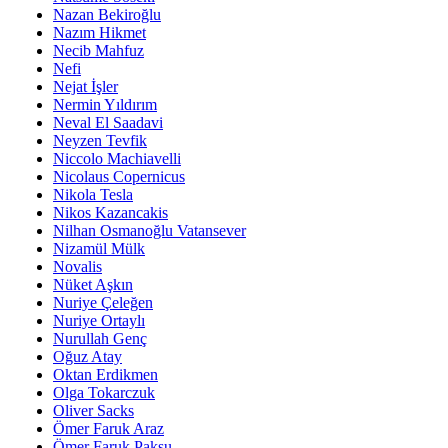
Nazan Bekiroğlu
Nazım Hikmet
Necib Mahfuz
Nefi
Nejat İşler
Nermin Yıldırım
Neval El Saadavi
Neyzen Tevfik
Niccolo Machiavelli
Nicolaus Copernicus
Nikola Tesla
Nikos Kazancakis
Nilhan Osmanoğlu Vatansever
Nizamül Mülk
Novalis
Nüket Aşkın
Nuriye Çeleğen
Nuriye Ortaylı
Nurullah Genç
Oğuz Atay
Oktan Erdikmen
Olga Tokarczuk
Oliver Sacks
Ömer Faruk Araz
Ömer Faruk Paksu