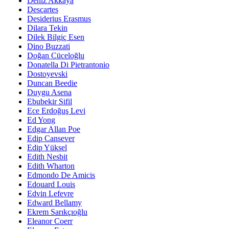
Deniz Akkaya
Descartes
Desiderius Erasmus
Dilara Tekin
Dilek Bilgiç Esen
Dino Buzzati
Doğan Cüceloğlu
Donatella Di Pietrantonio
Dostoyevski
Duncan Beedie
Duygu Asena
Ebubekir Sifil
Ece Erdoğuş Levi
Ed Yong
Edgar Allan Poe
Edip Cansever
Edip Yüksel
Edith Nesbit
Edith Wharton
Edmondo De Amicis
Edouard Louis
Edvin Lefevre
Edward Bellamy
Ekrem Sarıkçıoğlu
Eleanor Coerr