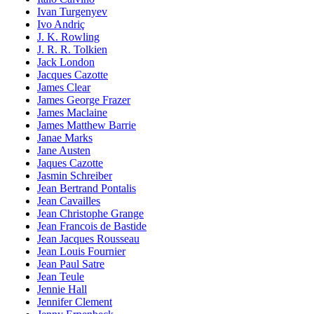
Ivan Turgenyev
Ivo Andriç
J. K. Rowling
J. R. R. Tolkien
Jack London
Jacques Cazotte
James Clear
James George Frazer
James Maclaine
James Matthew Barrie
Janae Marks
Jane Austen
Jaques Cazotte
Jasmin Schreiber
Jean Bertrand Pontalis
Jean Cavailles
Jean Christophe Grange
Jean Francois de Bastide
Jean Jacques Rousseau
Jean Louis Fournier
Jean Paul Satre
Jean Teule
Jennie Hall
Jennifer Clement