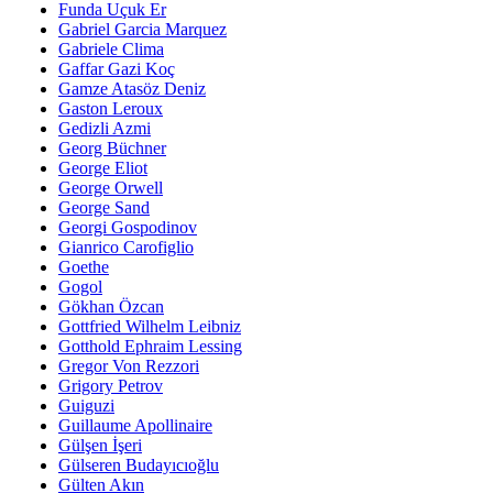
Funda Uçuk Er
Gabriel Garcia Marquez
Gabriele Clima
Gaffar Gazi Koç
Gamze Atasöz Deniz
Gaston Leroux
Gedizli Azmi
Georg Büchner
George Eliot
George Orwell
George Sand
Georgi Gospodinov
Gianrico Carofiglio
Goethe
Gogol
Gökhan Özcan
Gottfried Wilhelm Leibniz
Gotthold Ephraim Lessing
Gregor Von Rezzori
Grigory Petrov
Guiguzi
Guillaume Apollinaire
Gülşen İşeri
Gülseren Budayıcıoğlu
Gülten Akın