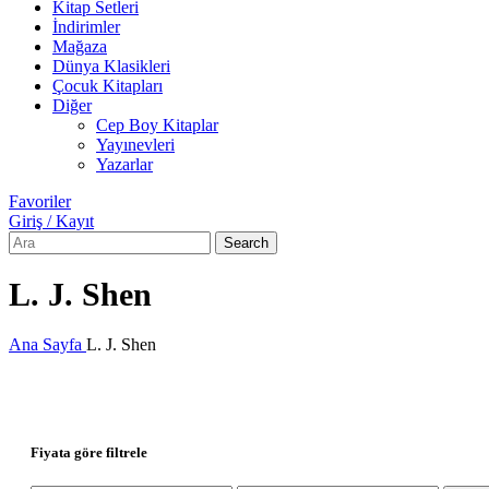
Kitap Setleri
İndirimler
Mağaza
Dünya Klasikleri
Çocuk Kitapları
Diğer
Cep Boy Kitaplar
Yayınevleri
Yazarlar
Favoriler
Giriş / Kayıt
Search
L. J. Shen
Ana Sayfa
L. J. Shen
Fiyata göre filtrele