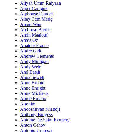
Aliyah Umm Raiyaan
Alper Canıgüz
Alphonse Daudet
Altay Cem Meriç
Aman Wan
Ambrose Bierce
Amin Maalouf
Amos Oz
Anatole France
Andre Gide
Andrew Clements
Andy Mulligan
Andy Weir
Anıl Basılı
Anna Sewell
Anne Bronte
Anne Enright
Anne Michaels
Annie Ernaux
Anonim
Anooshirvan Miandji
Anthony Burgess
Antoine De Saint Exupery
Anton Cehov
Antonio Gramsci