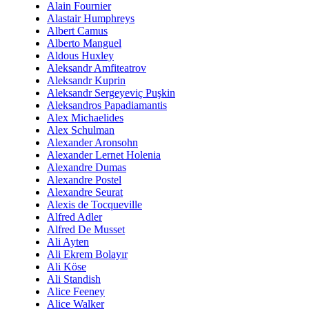
Alain Fournier
Alastair Humphreys
Albert Camus
Alberto Manguel
Aldous Huxley
Aleksandr Amfiteatrov
Aleksandr Kuprin
Aleksandr Sergeyeviç Puşkin
Aleksandros Papadiamantis
Alex Michaelides
Alex Schulman
Alexander Aronsohn
Alexander Lernet Holenia
Alexandre Dumas
Alexandre Postel
Alexandre Seurat
Alexis de Tocqueville
Alfred Adler
Alfred De Musset
Ali Ayten
Ali Ekrem Bolayır
Ali Köse
Ali Standish
Alice Feeney
Alice Walker