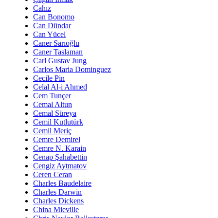
Cahız
Can Bonomo
Can Dündar
Can Yücel
Caner Sarıoğlu
Caner Taslaman
Carl Gustav Jung
Carlos Maria Dominguez
Cecile Pin
Celal Al-i Ahmed
Cem Tunçer
Cemal Altun
Cemal Süreya
Cemil Kutlutürk
Cemil Meriç
Cemre Demirel
Cemre N. Karain
Cenap Şahabettin
Cengiz Aytmatov
Ceren Ceran
Charles Baudelaire
Charles Darwin
Charles Dickens
China Mieville