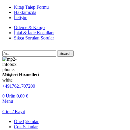
Kitap Talep Formu
Hakkımızda
İletişim
Ödeme & Kargo
İptal & İade Koşulları
Sıkça Sorulan Sorular
Search
Müşteri Hizmetleri
+4917621707200
0
Ürün
0,00
€
Menu
Giriş / Kayıt
Öne Çıkanlar
Çok Satanlar