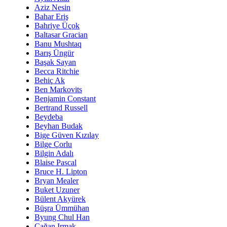
Aziz Nesin
Bahar Eriş
Bahriye Üçok
Baltasar Gracian
Banu Mushtaq
Barış Üngür
Başak Sayan
Becca Ritchie
Behiç Ak
Ben Markovits
Benjamin Constant
Bertrand Russell
Beydeba
Beyhan Budak
Bige Güven Kızılay
Bilge Çorlu
Bilgin Adalı
Blaise Pascal
Bruce H. Lipton
Bryan Mealer
Buket Uzuner
Bülent Akyürek
Büşra Ümmühan
Byung Chul Han
Çağan Irmak