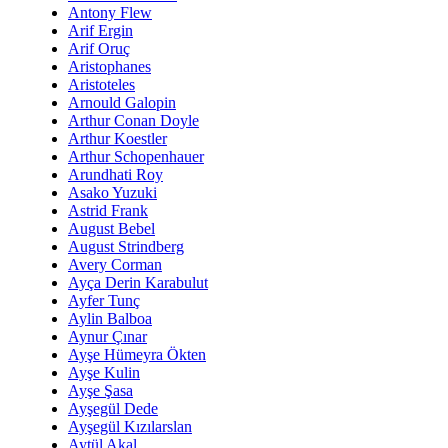
Antony Flew
Arif Ergin
Arif Oruç
Aristophanes
Aristoteles
Arnould Galopin
Arthur Conan Doyle
Arthur Koestler
Arthur Schopenhauer
Arundhati Roy
Asako Yuzuki
Astrid Frank
August Bebel
August Strindberg
Avery Corman
Ayça Derin Karabulut
Ayfer Tunç
Aylin Balboa
Aynur Çınar
Ayşe Hümeyra Ökten
Ayşe Kulin
Ayşe Şasa
Ayşegül Dede
Ayşegül Kızılarslan
Aytül Akal