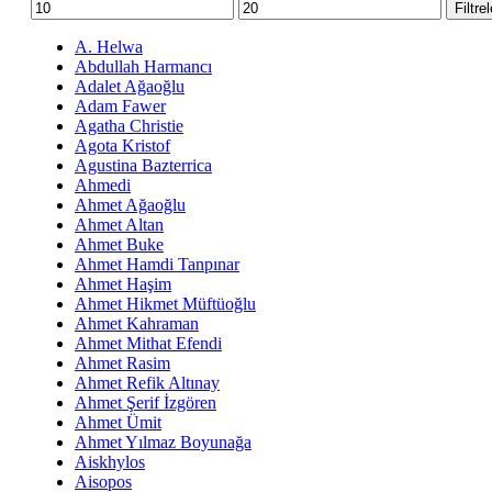
En
En
Filtre
düşük
yüksek
fiyat
fiyat
A. Helwa
Abdullah Harmancı
Adalet Ağaoğlu
Adam Fawer
Agatha Christie
Agota Kristof
Agustina Bazterrica
Ahmedi
Ahmet Ağaoğlu
Ahmet Altan
Ahmet Buke
Ahmet Hamdi Tanpınar
Ahmet Haşim
Ahmet Hikmet Müftüoğlu
Ahmet Kahraman
Ahmet Mithat Efendi
Ahmet Rasim
Ahmet Refik Altınay
Ahmet Şerif İzgören
Ahmet Ümit
Ahmet Yılmaz Boyunağa
Aiskhylos
Aisopos