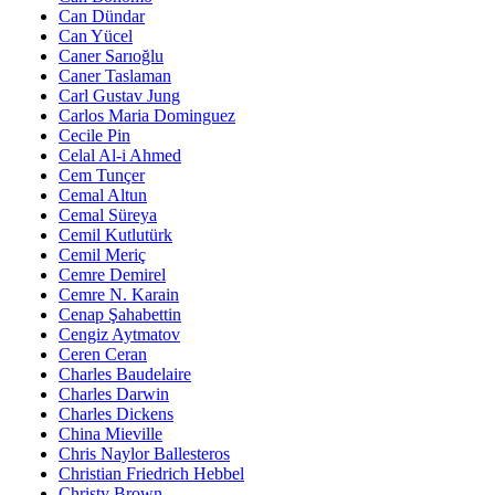
Can Dündar
Can Yücel
Caner Sarıoğlu
Caner Taslaman
Carl Gustav Jung
Carlos Maria Dominguez
Cecile Pin
Celal Al-i Ahmed
Cem Tunçer
Cemal Altun
Cemal Süreya
Cemil Kutlutürk
Cemil Meriç
Cemre Demirel
Cemre N. Karain
Cenap Şahabettin
Cengiz Aytmatov
Ceren Ceran
Charles Baudelaire
Charles Darwin
Charles Dickens
China Mieville
Chris Naylor Ballesteros
Christian Friedrich Hebbel
Christy Brown