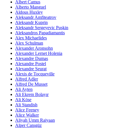
Albert Camus
Alberto Manguel
Aldous Huxley
Aleksandr Amfiteatrov
Aleksandr Kuprin
Aleksandr Sergeyeviç Puşkin
Aleksandros Papadiamantis
Alex Michaelides
Alex Schulman
Alexander Aronsohn
Alexander Lernet Holenia
Alexandre Dumas
Alexandre Postel
Alexandre Seurat
Alexis de Tocqueville
Alfred Adler
Alfred De Musset
Ali Ayten
Ali Ekrem Bolayır
Ali Köse
Ali Standish
Alice Feeney
Alice Walker
Aliyah Umm Raiyaan
Alper Canıgüz