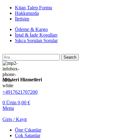
Kitap Talep Formu
Hakkımızda
İletişim
Ödeme & Kargo
İptal & İade Koşulları
Sıkça Sorulan Sorular
Search
Müşteri Hizmetleri
+4917621707200
0
Ürün
0,00
€
Menu
Giriş / Kayıt
Öne Çıkanlar
Çok Satanlar