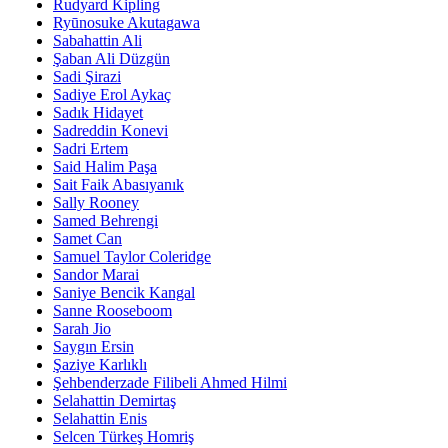
Rudyard Kipling
Ryūnosuke Akutagawa
Sabahattin Ali
Şaban Ali Düzgün
Sadi Şirazi
Sadiye Erol Aykaç
Sadık Hidayet
Sadreddin Konevi
Sadri Ertem
Said Halim Paşa
Sait Faik Abasıyanık
Sally Rooney
Samed Behrengi
Samet Can
Samuel Taylor Coleridge
Sandor Marai
Saniye Bencik Kangal
Sanne Rooseboom
Sarah Jio
Saygın Ersin
Şaziye Karlıklı
Şehbenderzade Filibeli Ahmed Hilmi
Selahattin Demirtaş
Selahattin Enis
Selcen Türkeş Homriş