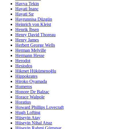
Havva Tekin
Hayati İnanç
Hayati Sır
Hayrunnisa Düzgün
Heinrich von Kleist
Henrik İbsen
Henry David Thoreau
Henry James
Herbert George Wells
Herman Melville
Hermann Hesse
Herodot
Hesiodos
Hikmet Hükümenoğlu
Hippokrates
Hiroko Oyamada
Homeros
Honore De Balzac
Horace Walpole
Horatius
Howard Phillips Lovecraft
Hugh Lofting
Hüseyin Atay
Hüseyin Nihal Atsız
Hüseyin Rahmi Gürpınar