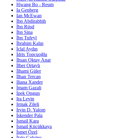
Hwang Bo - Reum
Ia Genberg
Ian McEwan
İbn Abdirabbih
İbn Rüşd
İbn Sina
İbn Tufeyl
İbrahim Kalın
İclal Aydın
İdris Topçuoğlu
İhsan Oktay Anar
İlber Ortaylı
İlhami Güler
İlhan Tercan
Iliana Xander
İmam Gazali
İpek Ongun
Ira Levin
Irmak Zileli
İrvin D. Yalom
İskender Pala
İsmail Kara
İsmail Küçükkaya
İsmet Özel
İtalo Calvino