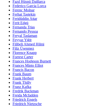
Fazıl Hüsnü Dağlarca
Federico Garcia Lorca
Ferenc Molnar
Ferhat Taştekin
Feridüddin Attar
Ferit Edgü
Fernanda Trias
Fernando Pessoa
Feryal Taslaman
Feyyaz Yiğit
Filibeli Ahmed Hilmi
Filiz Üşenmez
Florence Knapp
Forrest Carter
Frances Hodgson Burnett
Frances Minto Elliot
Francis Bacon
Frank Baum
Frank Herbert
Frank Thilly
Franz Kafka
Fredrik Backman
Freida Mcfadden
Friedrich Engels
Friedrich Nietzsche