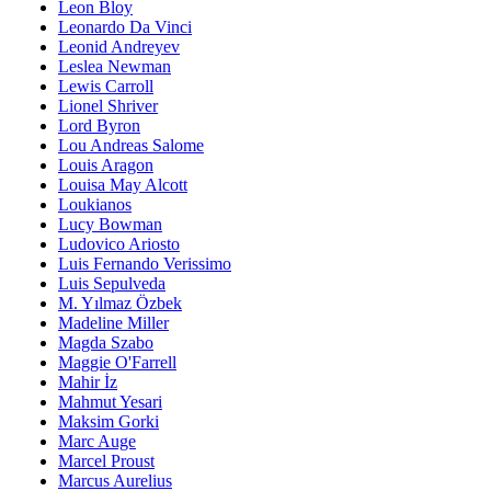
Leon Bloy
Leonardo Da Vinci
Leonid Andreyev
Leslea Newman
Lewis Carroll
Lionel Shriver
Lord Byron
Lou Andreas Salome
Louis Aragon
Louisa May Alcott
Loukianos
Lucy Bowman
Ludovico Ariosto
Luis Fernando Verissimo
Luis Sepulveda
M. Yılmaz Özbek
Madeline Miller
Magda Szabo
Maggie O'Farrell
Mahir İz
Mahmut Yesari
Maksim Gorki
Marc Auge
Marcel Proust
Marcus Aurelius