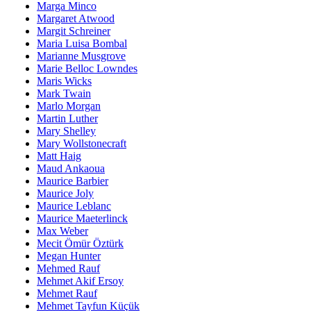
Marga Minco
Margaret Atwood
Margit Schreiner
Maria Luisa Bombal
Marianne Musgrove
Marie Belloc Lowndes
Maris Wicks
Mark Twain
Marlo Morgan
Martin Luther
Mary Shelley
Mary Wollstonecraft
Matt Haig
Maud Ankaoua
Maurice Barbier
Maurice Joly
Maurice Leblanc
Maurice Maeterlinck
Max Weber
Mecit Ömür Öztürk
Megan Hunter
Mehmed Rauf
Mehmet Akif Ersoy
Mehmet Rauf
Mehmet Tayfun Küçük