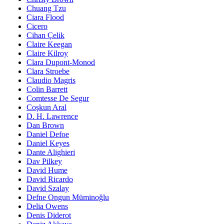
Chuang Tzu
Ciara Flood
Cicero
Cihan Çelik
Claire Keegan
Claire Kilroy
Clara Dupont-Monod
Clara Stroebe
Claudio Magris
Colin Barrett
Comtesse De Segur
Coşkun Aral
D. H. Lawrence
Dan Brown
Daniel Defoe
Daniel Keyes
Dante Alighieri
Dav Pilkey
David Hume
David Ricardo
David Szalay
Defne Ongun Müminoğlu
Delia Owens
Denis Diderot