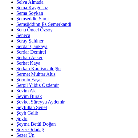
Selva Almada
Sema Kaygusuz
Sema Soykan
Şemseddin Sami
Şemsüddinn Es-Semerkandi
Sena Öncel Özsoy
Seneca
Seray Şahiner
Serdar Çankaya
Serdar Demirel
Serhan Asker
Serhat Kaya
Serkan Karaismailoğlu
Sermet Muhtar Alus
Şermin Yaşar
Serpil Yıldız Özdemir
Sevim Ak
Sevim Burak
Şevket Süreyya Aydemir
Seyfullah Şenel
Şeyh Galib
Şeyhi
Şeyma Betül Doğan
Sezer Ortadağ
Sezer Ün