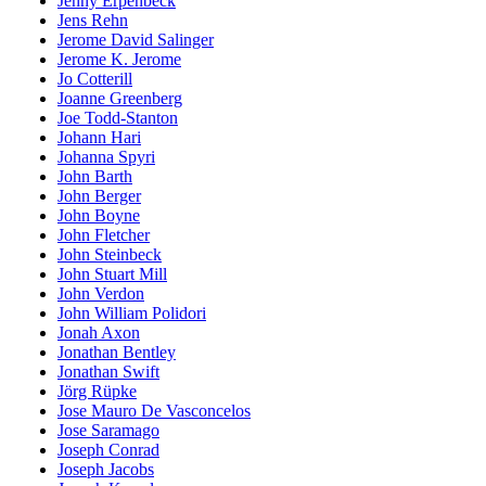
Jenny Erpenbeck
Jens Rehn
Jerome David Salinger
Jerome K. Jerome
Jo Cotterill
Joanne Greenberg
Joe Todd-Stanton
Johann Hari
Johanna Spyri
John Barth
John Berger
John Boyne
John Fletcher
John Steinbeck
John Stuart Mill
John Verdon
John William Polidori
Jonah Axon
Jonathan Bentley
Jonathan Swift
Jörg Rüpke
Jose Mauro De Vasconcelos
Jose Saramago
Joseph Conrad
Joseph Jacobs