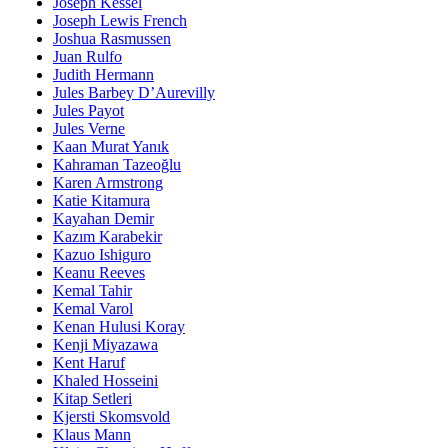
Joseph Kessel
Joseph Lewis French
Joshua Rasmussen
Juan Rulfo
Judith Hermann
Jules Barbey D’Aurevilly
Jules Payot
Jules Verne
Kaan Murat Yanık
Kahraman Tazeoğlu
Karen Armstrong
Katie Kitamura
Kayahan Demir
Kazım Karabekir
Kazuo Ishiguro
Keanu Reeves
Kemal Tahir
Kemal Varol
Kenan Hulusi Koray
Kenji Miyazawa
Kent Haruf
Khaled Hosseini
Kitap Setleri
Kjersti Skomsvold
Klaus Mann