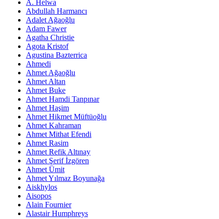
A. Helwa
Abdullah Harmancı
Adalet Ağaoğlu
Adam Fawer
Agatha Christie
Agota Kristof
Agustina Bazterrica
Ahmedi
Ahmet Ağaoğlu
Ahmet Altan
Ahmet Buke
Ahmet Hamdi Tanpınar
Ahmet Haşim
Ahmet Hikmet Müftüoğlu
Ahmet Kahraman
Ahmet Mithat Efendi
Ahmet Rasim
Ahmet Refik Altınay
Ahmet Şerif İzgören
Ahmet Ümit
Ahmet Yılmaz Boyunağa
Aiskhylos
Aisopos
Alain Fournier
Alastair Humphreys