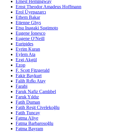
Ernest Hemingway
Ernst Theodor Amadeus Hoffmann
Erol Üyepazarcı
Ethem Bakar
Etienne Ghys
Etsu Inagaki Sugimoto
Eugene Ionesco
Eugene O'Neill
Euripides
Evrim Kuran
Eylem Ata
Ezgi Akgül
Ezop
F. Scott Fitzgerald
Fakir Baykurt
Falih Rıfkı Atay
Farabi
Faruk Nafiz Çamlıbel
Faruk Yıldız
Fatih Duman
Fatih Reşit Civelekoğlu
Fatih Tuncay
Fatma Aliye
Fatma Barbarosoğlu
Fatma Bayram