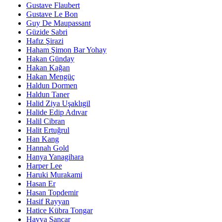
Gustave Flaubert
Gustave Le Bon
Guy De Maupassant
Güzide Sabri
Hafız Şirazi
Haham Şimon Bar Yohay
Hakan Günday
Hakan Kağan
Hakan Mengüç
Haldun Dormen
Haldun Taner
Halid Ziya Uşaklıgil
Halide Edip Adıvar
Halil Cibran
Halit Ertuğrul
Han Kang
Hannah Gold
Hanya Yanagihara
Harper Lee
Haruki Murakami
Hasan Er
Hasan Topdemir
Hasif Rayyan
Hatice Kübra Tongar
Havva Sancar