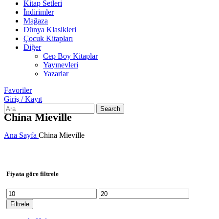
Kitap Setleri
İndirimler
Mağaza
Dünya Klasikleri
Çocuk Kitapları
Diğer
Cep Boy Kitaplar
Yayınevleri
Yazarlar
Favoriler
Giriş / Kayıt
Search
China Mieville
Ana Sayfa
China Mieville
Fiyata göre filtrele
En
En
düşük
yüksek
Filtrele
fiyat
fiyat