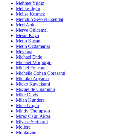
Mehmet Yıldız
Melike İlgün
Melisa Kesmez
Memduh Şevket Esendal
Mert Arık
Merve Gülcemal
Mesut Kaya
Metin Kaçan
Metin Özdamarlar
Mevlana
Michael Ende
Michael Morpurgo
Michel Foucault
Michelle Cohen Corasanti
Michiko Aoyama
Mieko Kawakami
Miguel de Unamuno
Mike Davis
Milan Kundera
Mina Urgan
Mindy Thompson
Miraç Çağrı Aktaş
Miyase Sertbarut
Moliere
Montaigne