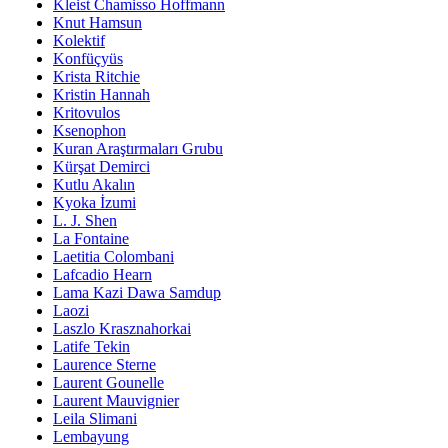
Kleist Chamisso Hoffmann
Knut Hamsun
Kolektif
Konfüçyüs
Krista Ritchie
Kristin Hannah
Kritovulos
Ksenophon
Kuran Araştırmaları Grubu
Kürşat Demirci
Kutlu Akalın
Kyoka İzumi
L. J. Shen
La Fontaine
Laetitia Colombani
Lafcadio Hearn
Lama Kazi Dawa Samdup
Laozi
Laszlo Krasznahorkai
Latife Tekin
Laurence Sterne
Laurent Gounelle
Laurent Mauvignier
Leila Slimani
Lembayung