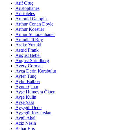
Arif Oruç
Aristophanes
Aristoteles
Arnould Galopin
Arthur Conan Doyle
Arthur Koestler
Arthur Schopenhauer
Arundhati Roy
Asako Yuzuki
Astrid Frank
August Bebel
August Strindberg
Avery Corman
Ayça Derin Karabulut
Ayfer Tunç
Aylin Balboa
Aynur Çınar
Ayşe Hümeyra Ökten
Ayşe Kulin
Ayşe Şasa
Ayşegül Dede
Ayşegül Kızılarslan
Aytül Akal
Aziz Nesin
Bahar Eriş