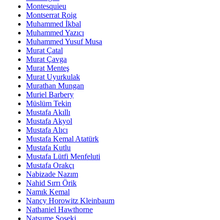
Montesquieu
Montserrat Roig
Muhammed İkbal
Muhammed Yazıcı
Muhammed Yusuf Musa
Murat Çatal
Murat Çavga
Murat Menteş
Murat Uyurkulak
Murathan Mungan
Muriel Barbery
Müslüm Tekin
Mustafa Akıllı
Mustafa Akyol
Mustafa Alıcı
Mustafa Kemal Atatürk
Mustafa Kutlu
Mustafa Lütfi Menfeluti
Mustafa Orakçı
Nabizade Nazım
Nahid Sırrı Örik
Namık Kemal
Nancy Horowitz Kleinbaum
Nathaniel Hawthorne
Natsume Soseki