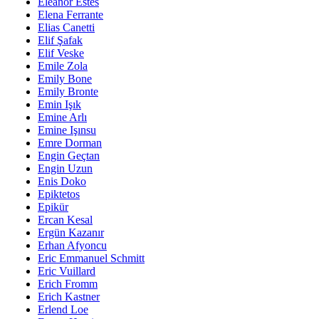
Eleanor Estes
Elena Ferrante
Elias Canetti
Elif Şafak
Elif Veske
Emile Zola
Emily Bone
Emily Bronte
Emin Işık
Emine Arlı
Emine Işınsu
Emre Dorman
Engin Geçtan
Engin Uzun
Enis Doko
Epiktetos
Epikür
Ercan Kesal
Ergün Kazanır
Erhan Afyoncu
Eric Emmanuel Schmitt
Eric Vuillard
Erich Fromm
Erich Kastner
Erlend Loe