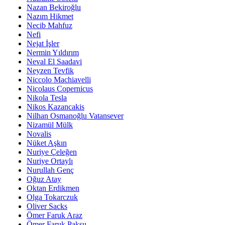
Nazan Bekiroğlu
Nazım Hikmet
Necib Mahfuz
Nefi
Nejat İşler
Nermin Yıldırım
Neval El Saadavi
Neyzen Tevfik
Niccolo Machiavelli
Nicolaus Copernicus
Nikola Tesla
Nikos Kazancakis
Nilhan Osmanoğlu Vatansever
Nizamül Mülk
Novalis
Nüket Aşkın
Nuriye Çeleğen
Nuriye Ortaylı
Nurullah Genç
Oğuz Atay
Oktan Erdikmen
Olga Tokarczuk
Oliver Sacks
Ömer Faruk Araz
Ömer Faruk Paksu