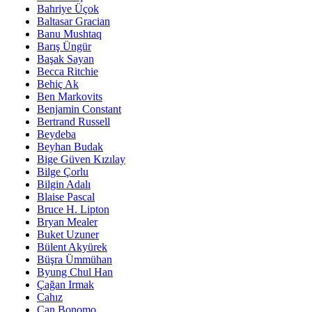
Bahriye Üçok
Baltasar Gracian
Banu Mushtaq
Barış Üngür
Başak Sayan
Becca Ritchie
Behiç Ak
Ben Markovits
Benjamin Constant
Bertrand Russell
Beydeba
Beyhan Budak
Bige Güven Kızılay
Bilge Çorlu
Bilgin Adalı
Blaise Pascal
Bruce H. Lipton
Bryan Mealer
Buket Uzuner
Bülent Akyürek
Büşra Ümmühan
Byung Chul Han
Çağan Irmak
Cahız
Can Bonomo