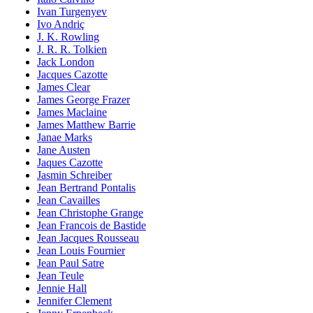
Ivan Turgenyev
Ivo Andriç
J. K. Rowling
J. R. R. Tolkien
Jack London
Jacques Cazotte
James Clear
James George Frazer
James Maclaine
James Matthew Barrie
Janae Marks
Jane Austen
Jaques Cazotte
Jasmin Schreiber
Jean Bertrand Pontalis
Jean Cavailles
Jean Christophe Grange
Jean Francois de Bastide
Jean Jacques Rousseau
Jean Louis Fournier
Jean Paul Satre
Jean Teule
Jennie Hall
Jennifer Clement