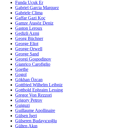
Funda Uçuk Er
Gabriel Garcia Marquez
Gabriele Clima
Gaffar Gazi Koç
Gamze Atasöz Deniz
Gaston Leroux
Gedizli Azmi
Georg Büchner
George Eliot
George Orwell
George Sand
Georgi Gospodinov
Gianrico Carofiglio
Goethe
Gogol
Gökhan Özcan
Gottfried Wilhelm Leibniz
Gotthold Ephraim Lessing
Gregor Von Rezzori
Grigory Petrov
Guiguzi
Guillaume Apollinaire
Gülşen İşeri
Gülseren Budayıcıoğlu
Gülten Akın