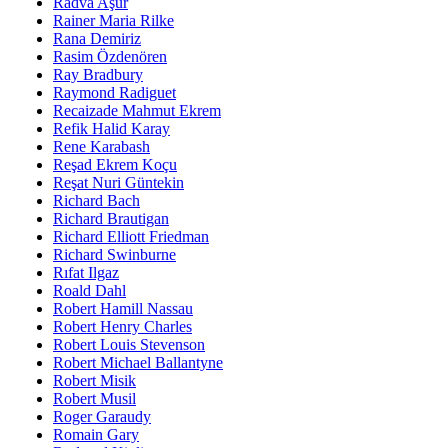
Radva Aşur
Rainer Maria Rilke
Rana Demiriz
Rasim Özdenören
Ray Bradbury
Raymond Radiguet
Recaizade Mahmut Ekrem
Refik Halid Karay
Rene Karabash
Reşad Ekrem Koçu
Reşat Nuri Güntekin
Richard Bach
Richard Brautigan
Richard Elliott Friedman
Richard Swinburne
Rıfat Ilgaz
Roald Dahl
Robert Hamill Nassau
Robert Henry Charles
Robert Louis Stevenson
Robert Michael Ballantyne
Robert Misik
Robert Musil
Roger Garaudy
Romain Gary