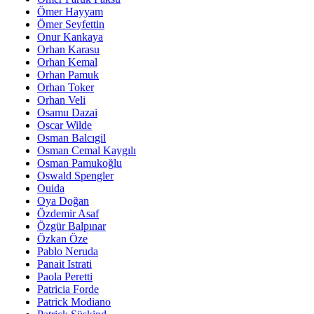
Ömer Hayyam
Ömer Seyfettin
Onur Kankaya
Orhan Karasu
Orhan Kemal
Orhan Pamuk
Orhan Toker
Orhan Veli
Osamu Dazai
Oscar Wilde
Osman Balcıgil
Osman Cemal Kaygılı
Osman Pamukoğlu
Oswald Spengler
Ouida
Oya Doğan
Özdemir Asaf
Özgür Balpınar
Özkan Öze
Pablo Neruda
Panait Istrati
Paola Peretti
Patricia Forde
Patrick Modiano