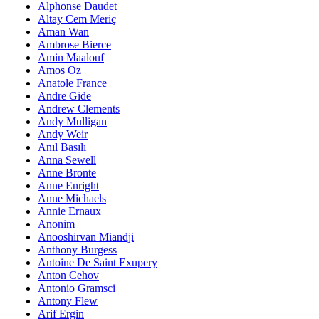
Alphonse Daudet
Altay Cem Meriç
Aman Wan
Ambrose Bierce
Amin Maalouf
Amos Oz
Anatole France
Andre Gide
Andrew Clements
Andy Mulligan
Andy Weir
Anıl Basılı
Anna Sewell
Anne Bronte
Anne Enright
Anne Michaels
Annie Ernaux
Anonim
Anooshirvan Miandji
Anthony Burgess
Antoine De Saint Exupery
Anton Cehov
Antonio Gramsci
Antony Flew
Arif Ergin