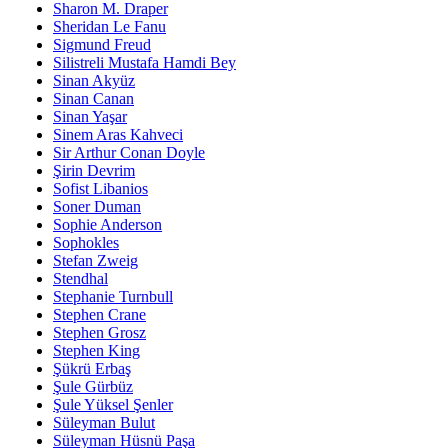
Sharon M. Draper
Sheridan Le Fanu
Sigmund Freud
Silistreli Mustafa Hamdi Bey
Sinan Akyüz
Sinan Canan
Sinan Yaşar
Sinem Aras Kahveci
Sir Arthur Conan Doyle
Şirin Devrim
Sofist Libanios
Soner Duman
Sophie Anderson
Sophokles
Stefan Zweig
Stendhal
Stephanie Turnbull
Stephen Crane
Stephen Grosz
Stephen King
Şükrü Erbaş
Şule Gürbüz
Şule Yüksel Şenler
Süleyman Bulut
Süleyman Hüsnü Paşa