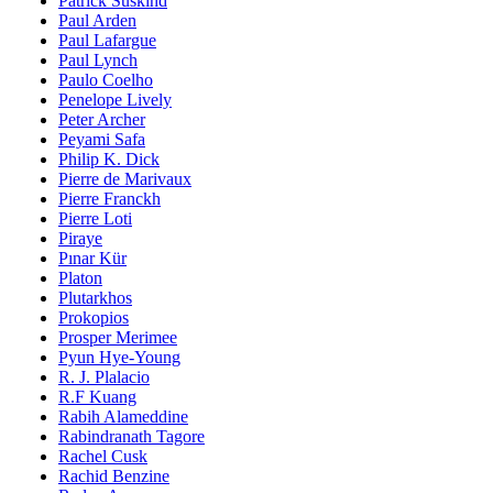
Patrick Süskind
Paul Arden
Paul Lafargue
Paul Lynch
Paulo Coelho
Penelope Lively
Peter Archer
Peyami Safa
Philip K. Dick
Pierre de Marivaux
Pierre Franckh
Pierre Loti
Piraye
Pınar Kür
Platon
Plutarkhos
Prokopios
Prosper Merimee
Pyun Hye-Young
R. J. Plalacio
R.F Kuang
Rabih Alameddine
Rabindranath Tagore
Rachel Cusk
Rachid Benzine