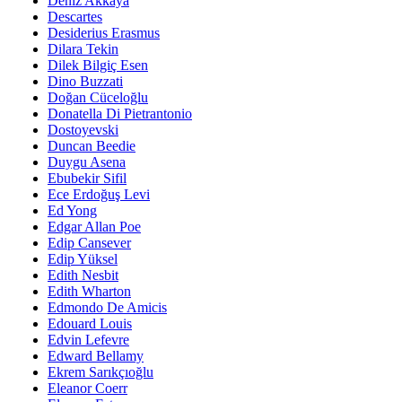
Deniz Akkaya
Descartes
Desiderius Erasmus
Dilara Tekin
Dilek Bilgiç Esen
Dino Buzzati
Doğan Cüceloğlu
Donatella Di Pietrantonio
Dostoyevski
Duncan Beedie
Duygu Asena
Ebubekir Sifil
Ece Erdoğuş Levi
Ed Yong
Edgar Allan Poe
Edip Cansever
Edip Yüksel
Edith Nesbit
Edith Wharton
Edmondo De Amicis
Edouard Louis
Edvin Lefevre
Edward Bellamy
Ekrem Sarıkçıoğlu
Eleanor Coerr