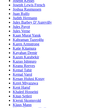
Joseph Kessel
Joseph Lewis French
Joshua Rasmussen
Juan Rulfo
Judith Hermann
Jules Barbey D’Aurevilly
Jules Payot
Jules Verne
Kaan Murat Yanık
Kahraman Tazeoğlu
Karen Armstrong
Katie Kitamura
Kayahan Demir
Kazım Karabekir
Kazuo Ishiguro
Keanu Reeves
Kemal Tahir
Kemal Varol
Kenan Hulusi Koray
Kenji Miyazawa
Kent Haruf
Khaled Hosseini
Kitap Setleri
Kjersti Skomsvold
Klaus Mann