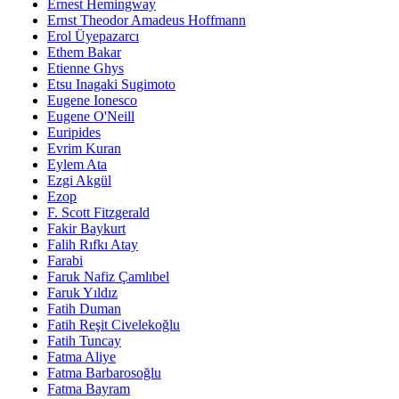
Ernest Hemingway
Ernst Theodor Amadeus Hoffmann
Erol Üyepazarcı
Ethem Bakar
Etienne Ghys
Etsu Inagaki Sugimoto
Eugene Ionesco
Eugene O'Neill
Euripides
Evrim Kuran
Eylem Ata
Ezgi Akgül
Ezop
F. Scott Fitzgerald
Fakir Baykurt
Falih Rıfkı Atay
Farabi
Faruk Nafiz Çamlıbel
Faruk Yıldız
Fatih Duman
Fatih Reşit Civelekoğlu
Fatih Tuncay
Fatma Aliye
Fatma Barbarosoğlu
Fatma Bayram