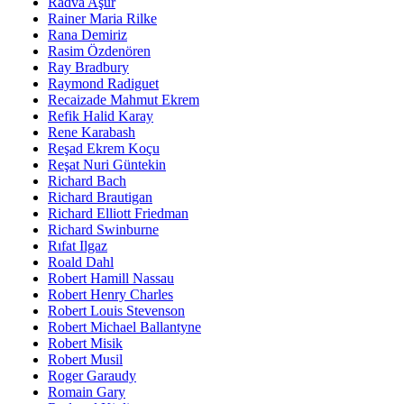
Radva Aşur
Rainer Maria Rilke
Rana Demiriz
Rasim Özdenören
Ray Bradbury
Raymond Radiguet
Recaizade Mahmut Ekrem
Refik Halid Karay
Rene Karabash
Reşad Ekrem Koçu
Reşat Nuri Güntekin
Richard Bach
Richard Brautigan
Richard Elliott Friedman
Richard Swinburne
Rıfat Ilgaz
Roald Dahl
Robert Hamill Nassau
Robert Henry Charles
Robert Louis Stevenson
Robert Michael Ballantyne
Robert Misik
Robert Musil
Roger Garaudy
Romain Gary