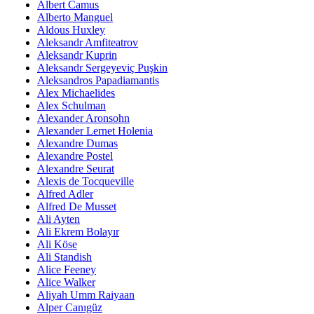
Albert Camus
Alberto Manguel
Aldous Huxley
Aleksandr Amfiteatrov
Aleksandr Kuprin
Aleksandr Sergeyeviç Puşkin
Aleksandros Papadiamantis
Alex Michaelides
Alex Schulman
Alexander Aronsohn
Alexander Lernet Holenia
Alexandre Dumas
Alexandre Postel
Alexandre Seurat
Alexis de Tocqueville
Alfred Adler
Alfred De Musset
Ali Ayten
Ali Ekrem Bolayır
Ali Köse
Ali Standish
Alice Feeney
Alice Walker
Aliyah Umm Raiyaan
Alper Canıgüz