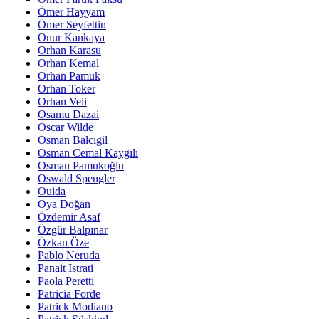
Ömer Hayyam
Ömer Seyfettin
Onur Kankaya
Orhan Karasu
Orhan Kemal
Orhan Pamuk
Orhan Toker
Orhan Veli
Osamu Dazai
Oscar Wilde
Osman Balcıgil
Osman Cemal Kaygılı
Osman Pamukoğlu
Oswald Spengler
Ouida
Oya Doğan
Özdemir Asaf
Özgür Balpınar
Özkan Öze
Pablo Neruda
Panait Istrati
Paola Peretti
Patricia Forde
Patrick Modiano