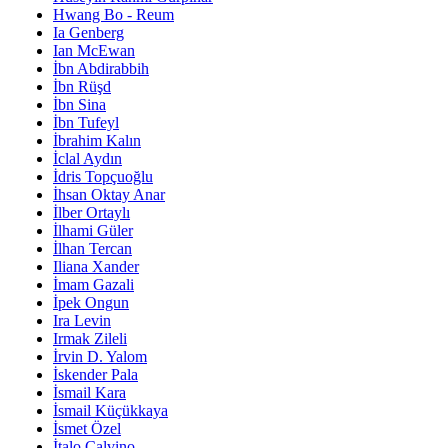
Hwang Bo - Reum
Ia Genberg
Ian McEwan
İbn Abdirabbih
İbn Rüşd
İbn Sina
İbn Tufeyl
İbrahim Kalın
İclal Aydın
İdris Topçuoğlu
İhsan Oktay Anar
İlber Ortaylı
İlhami Güler
İlhan Tercan
Iliana Xander
İmam Gazali
İpek Ongun
Ira Levin
Irmak Zileli
İrvin D. Yalom
İskender Pala
İsmail Kara
İsmail Küçükkaya
İsmet Özel
İtalo Calvino