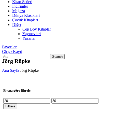
Kitap Setleri
İndirimler
Mağaza
Dünya Klasikleri
Çocuk Kitapları
Diğer
Cep Boy Kitaplar
Yayınevleri
Yazarlar
Favoriler
Giriş / Kayıt
Search
Jörg Rüpke
Ana Sayfa
Jörg Rüpke
Fiyata göre filtrele
En
En
düşük
yüksek
Filtrele
fiyat
fiyat