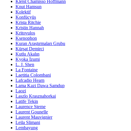
Kleist Chamisso Hoffmann
Knut Hamsun
Kolektif
Konfüçyüs
Krista Ritchie
Kristin Hannah
Kritovulos
Ksenophon
Kuran Araştırmaları Grubu
Kürşat Demirci
Kutlu Akalın
Kyoka İzumi
L. J. Shen
La Fontaine
Laetitia Colombani
Lafcadio Hearn
Lama Kazi Dawa Samdup
Laozi
Laszlo Krasznahorkai
Latife Tekin
Laurence Sterne
Laurent Gounelle
Laurent Mauvignier
Leila Slimani
Lembayung