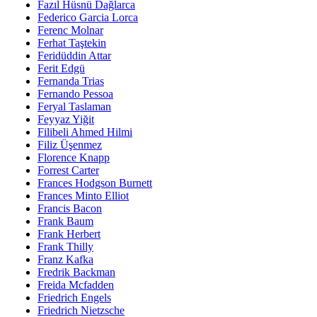
Fazıl Hüsnü Dağlarca
Federico Garcia Lorca
Ferenc Molnar
Ferhat Taştekin
Feridüddin Attar
Ferit Edgü
Fernanda Trias
Fernando Pessoa
Feryal Taslaman
Feyyaz Yiğit
Filibeli Ahmed Hilmi
Filiz Üşenmez
Florence Knapp
Forrest Carter
Frances Hodgson Burnett
Frances Minto Elliot
Francis Bacon
Frank Baum
Frank Herbert
Frank Thilly
Franz Kafka
Fredrik Backman
Freida Mcfadden
Friedrich Engels
Friedrich Nietzsche