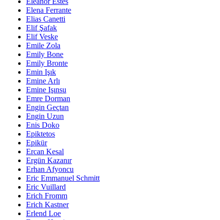
Eleanor Estes
Elena Ferrante
Elias Canetti
Elif Şafak
Elif Veske
Emile Zola
Emily Bone
Emily Bronte
Emin Işık
Emine Arlı
Emine Işınsu
Emre Dorman
Engin Geçtan
Engin Uzun
Enis Doko
Epiktetos
Epikür
Ercan Kesal
Ergün Kazanır
Erhan Afyoncu
Eric Emmanuel Schmitt
Eric Vuillard
Erich Fromm
Erich Kastner
Erlend Loe