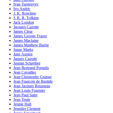
Ivan Turgenyev
Ivo Andriç
J. K. Rowling
J. R. R. Tolkien
Jack London
Jacques Cazotte
James Clear
James George Frazer
James Maclaine
James Matthew Barrie
Janae Marks
Jane Austen
Jaques Cazotte
Jasmin Schreiber
Jean Bertrand Pontalis
Jean Cavailles
Jean Christophe Grange
Jean Francois de Bastide
Jean Jacques Rousseau
Jean Louis Fournier
Jean Paul Satre
Jean Teule
Jennie Hall
Jennifer Clement