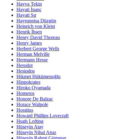
Havva Tekin
Hayati İnanç
Hayati Sır
Hayrunnisa Düzgün
Heinrich von Kleist
Henrik İbsen
Henry David Thoreau
Henry James
Herbert George Wells
Herman Melville
Hermann Hesse
Herodot
Hesiodos
Hikmet Hükümenoğlu
Hippokrates
Hiroko Oyamada
Homeros
Honore De Balzac
Horace Walpole
Horatius
Howard Phillips Lovecraft
Hugh Lofting
Hüseyin Atay
Hüseyin Nihal Atsız
Hüseyin Rahmi Gürpınar