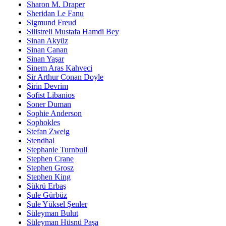
Sharon M. Draper
Sheridan Le Fanu
Sigmund Freud
Silistreli Mustafa Hamdi Bey
Sinan Akyüz
Sinan Canan
Sinan Yaşar
Sinem Aras Kahveci
Sir Arthur Conan Doyle
Şirin Devrim
Sofist Libanios
Soner Duman
Sophie Anderson
Sophokles
Stefan Zweig
Stendhal
Stephanie Turnbull
Stephen Crane
Stephen Grosz
Stephen King
Şükrü Erbaş
Şule Gürbüz
Şule Yüksel Şenler
Süleyman Bulut
Süleyman Hüsnü Paşa