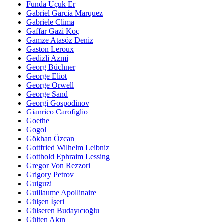
Funda Uçuk Er
Gabriel Garcia Marquez
Gabriele Clima
Gaffar Gazi Koç
Gamze Atasöz Deniz
Gaston Leroux
Gedizli Azmi
Georg Büchner
George Eliot
George Orwell
George Sand
Georgi Gospodinov
Gianrico Carofiglio
Goethe
Gogol
Gökhan Özcan
Gottfried Wilhelm Leibniz
Gotthold Ephraim Lessing
Gregor Von Rezzori
Grigory Petrov
Guiguzi
Guillaume Apollinaire
Gülşen İşeri
Gülseren Budayıcıoğlu
Gülten Akın