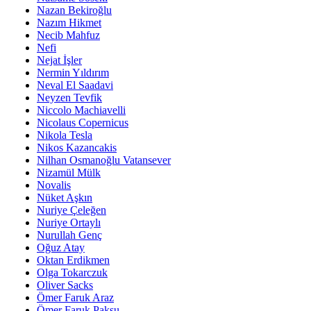
Nazan Bekiroğlu
Nazım Hikmet
Necib Mahfuz
Nefi
Nejat İşler
Nermin Yıldırım
Neval El Saadavi
Neyzen Tevfik
Niccolo Machiavelli
Nicolaus Copernicus
Nikola Tesla
Nikos Kazancakis
Nilhan Osmanoğlu Vatansever
Nizamül Mülk
Novalis
Nüket Aşkın
Nuriye Çeleğen
Nuriye Ortaylı
Nurullah Genç
Oğuz Atay
Oktan Erdikmen
Olga Tokarczuk
Oliver Sacks
Ömer Faruk Araz
Ömer Faruk Paksu