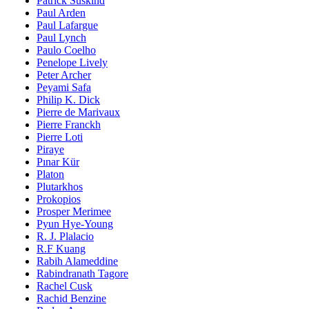
Patrick Süskind
Paul Arden
Paul Lafargue
Paul Lynch
Paulo Coelho
Penelope Lively
Peter Archer
Peyami Safa
Philip K. Dick
Pierre de Marivaux
Pierre Franckh
Pierre Loti
Piraye
Pınar Kür
Platon
Plutarkhos
Prokopios
Prosper Merimee
Pyun Hye-Young
R. J. Plalacio
R.F Kuang
Rabih Alameddine
Rabindranath Tagore
Rachel Cusk
Rachid Benzine