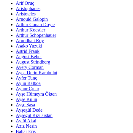
Arif Oruç
Aristophanes
Aristoteles
Arnould Galopin
Arthur Conan Doyle
Arthur Koestler
Arthur Schopenhauer
Arundhati Roy
Asako Yuzuki
Astrid Frank
August Bebel
August Strindberg
Avery Corman
Ayça Derin Karabulut
Ayfer Tunç
Aylin Balboa
Aynur Çınar
Ayşe Hümeyra Ökten
Ayşe Kulin
Ayşe Şasa
Ayşegül Dede
Ayşegül Kızılarslan
Aytül Akal
Aziz Nesin
Bahar Eriş