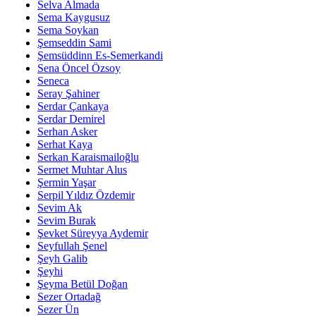
Selva Almada
Sema Kaygusuz
Sema Soykan
Şemseddin Sami
Şemsüddinn Es-Semerkandi
Sena Öncel Özsoy
Seneca
Seray Şahiner
Serdar Çankaya
Serdar Demirel
Serhan Asker
Serhat Kaya
Serkan Karaismailoğlu
Sermet Muhtar Alus
Şermin Yaşar
Serpil Yıldız Özdemir
Sevim Ak
Sevim Burak
Şevket Süreyya Aydemir
Seyfullah Şenel
Şeyh Galib
Şeyhi
Şeyma Betül Doğan
Sezer Ortadağ
Sezer Ün