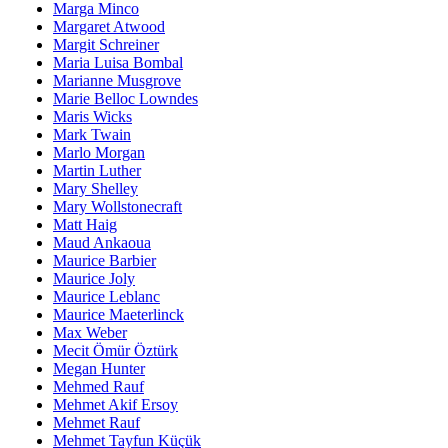
Marga Minco
Margaret Atwood
Margit Schreiner
Maria Luisa Bombal
Marianne Musgrove
Marie Belloc Lowndes
Maris Wicks
Mark Twain
Marlo Morgan
Martin Luther
Mary Shelley
Mary Wollstonecraft
Matt Haig
Maud Ankaoua
Maurice Barbier
Maurice Joly
Maurice Leblanc
Maurice Maeterlinck
Max Weber
Mecit Ömür Öztürk
Megan Hunter
Mehmed Rauf
Mehmet Akif Ersoy
Mehmet Rauf
Mehmet Tayfun Küçük