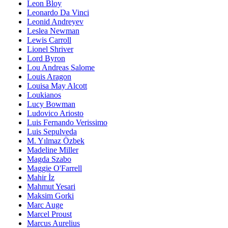
Leon Bloy
Leonardo Da Vinci
Leonid Andreyev
Leslea Newman
Lewis Carroll
Lionel Shriver
Lord Byron
Lou Andreas Salome
Louis Aragon
Louisa May Alcott
Loukianos
Lucy Bowman
Ludovico Ariosto
Luis Fernando Verissimo
Luis Sepulveda
M. Yılmaz Özbek
Madeline Miller
Magda Szabo
Maggie O'Farrell
Mahir İz
Mahmut Yesari
Maksim Gorki
Marc Auge
Marcel Proust
Marcus Aurelius