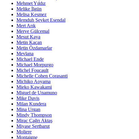
Mehmet Yıldız
Melike İlgün
Melisa Kesmez
Memduh Şevket Esendal
Mert Arık
Merve Gülcemal
Mesut Kaya
Metin Kaçan
Metin Özdamarlar
Mevlana
Michael Ende
Michael Morpurgo
Michel Foucault
Michelle Cohen Corasanti
Michiko Aoyama
Mieko Kawakami
Miguel de Unamuno
Mike Davis
Milan Kundera
Mina Urgan
Mindy Thompson
Miraç Çağrı Aktaş
Miyase Sertbarut
Moliere
Montaigne