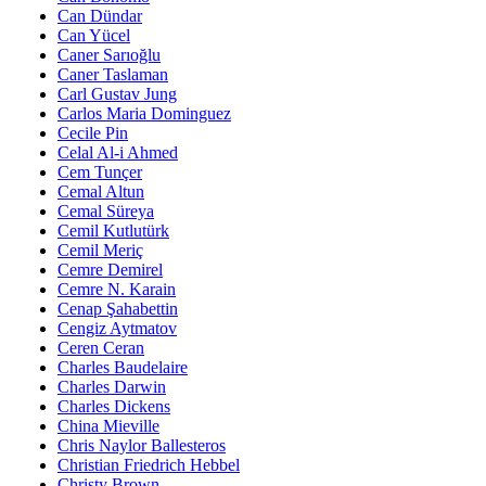
Can Dündar
Can Yücel
Caner Sarıoğlu
Caner Taslaman
Carl Gustav Jung
Carlos Maria Dominguez
Cecile Pin
Celal Al-i Ahmed
Cem Tunçer
Cemal Altun
Cemal Süreya
Cemil Kutlutürk
Cemil Meriç
Cemre Demirel
Cemre N. Karain
Cenap Şahabettin
Cengiz Aytmatov
Ceren Ceran
Charles Baudelaire
Charles Darwin
Charles Dickens
China Mieville
Chris Naylor Ballesteros
Christian Friedrich Hebbel
Christy Brown