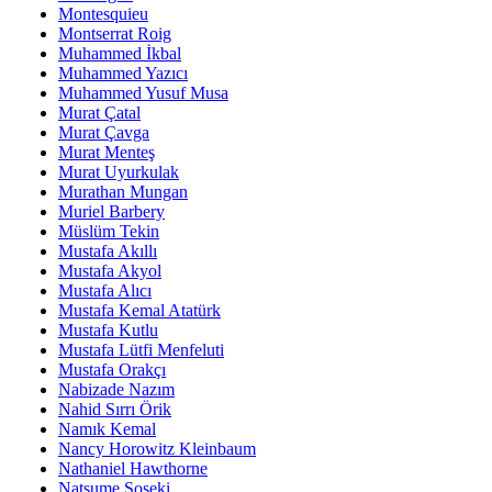
Montesquieu
Montserrat Roig
Muhammed İkbal
Muhammed Yazıcı
Muhammed Yusuf Musa
Murat Çatal
Murat Çavga
Murat Menteş
Murat Uyurkulak
Murathan Mungan
Muriel Barbery
Müslüm Tekin
Mustafa Akıllı
Mustafa Akyol
Mustafa Alıcı
Mustafa Kemal Atatürk
Mustafa Kutlu
Mustafa Lütfi Menfeluti
Mustafa Orakçı
Nabizade Nazım
Nahid Sırrı Örik
Namık Kemal
Nancy Horowitz Kleinbaum
Nathaniel Hawthorne
Natsume Soseki