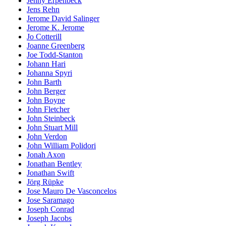
Jenny Erpenbeck
Jens Rehn
Jerome David Salinger
Jerome K. Jerome
Jo Cotterill
Joanne Greenberg
Joe Todd-Stanton
Johann Hari
Johanna Spyri
John Barth
John Berger
John Boyne
John Fletcher
John Steinbeck
John Stuart Mill
John Verdon
John William Polidori
Jonah Axon
Jonathan Bentley
Jonathan Swift
Jörg Rüpke
Jose Mauro De Vasconcelos
Jose Saramago
Joseph Conrad
Joseph Jacobs