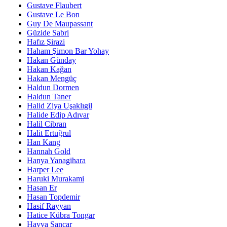
Gustave Flaubert
Gustave Le Bon
Guy De Maupassant
Güzide Sabri
Hafız Şirazi
Haham Şimon Bar Yohay
Hakan Günday
Hakan Kağan
Hakan Mengüç
Haldun Dormen
Haldun Taner
Halid Ziya Uşaklıgil
Halide Edip Adıvar
Halil Cibran
Halit Ertuğrul
Han Kang
Hannah Gold
Hanya Yanagihara
Harper Lee
Haruki Murakami
Hasan Er
Hasan Topdemir
Hasif Rayyan
Hatice Kübra Tongar
Havva Sancar