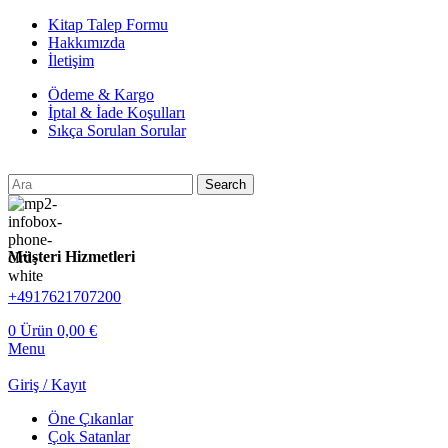
Kitap Talep Formu
Hakkımızda
İletişim
Ödeme & Kargo
İptal & İade Koşulları
Sıkça Sorulan Sorular
Search
Müşteri Hizmetleri
+4917621707200
0
Ürün
0,00
€
Menu
Giriş / Kayıt
Öne Çıkanlar
Çok Satanlar