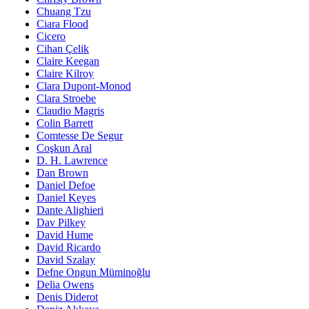
Chuang Tzu
Ciara Flood
Cicero
Cihan Çelik
Claire Keegan
Claire Kilroy
Clara Dupont-Monod
Clara Stroebe
Claudio Magris
Colin Barrett
Comtesse De Segur
Coşkun Aral
D. H. Lawrence
Dan Brown
Daniel Defoe
Daniel Keyes
Dante Alighieri
Dav Pilkey
David Hume
David Ricardo
David Szalay
Defne Ongun Müminoğlu
Delia Owens
Denis Diderot