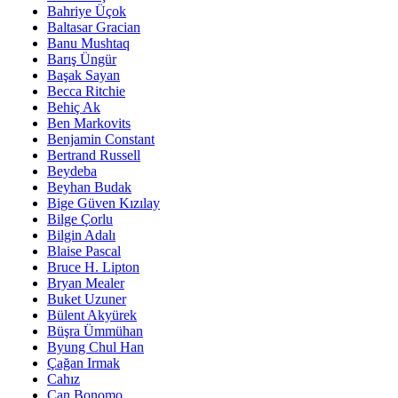
Bahriye Üçok
Baltasar Gracian
Banu Mushtaq
Barış Üngür
Başak Sayan
Becca Ritchie
Behiç Ak
Ben Markovits
Benjamin Constant
Bertrand Russell
Beydeba
Beyhan Budak
Bige Güven Kızılay
Bilge Çorlu
Bilgin Adalı
Blaise Pascal
Bruce H. Lipton
Bryan Mealer
Buket Uzuner
Bülent Akyürek
Büşra Ümmühan
Byung Chul Han
Çağan Irmak
Cahız
Can Bonomo