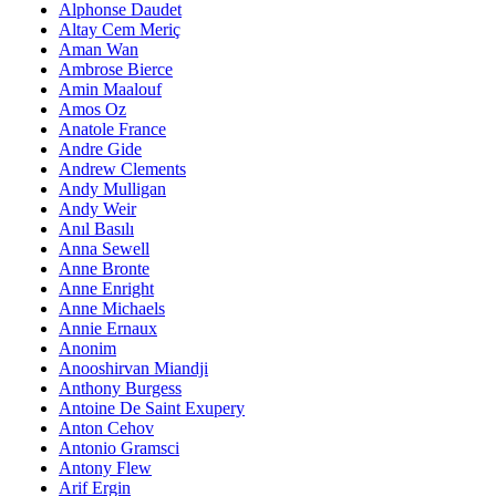
Alphonse Daudet
Altay Cem Meriç
Aman Wan
Ambrose Bierce
Amin Maalouf
Amos Oz
Anatole France
Andre Gide
Andrew Clements
Andy Mulligan
Andy Weir
Anıl Basılı
Anna Sewell
Anne Bronte
Anne Enright
Anne Michaels
Annie Ernaux
Anonim
Anooshirvan Miandji
Anthony Burgess
Antoine De Saint Exupery
Anton Cehov
Antonio Gramsci
Antony Flew
Arif Ergin