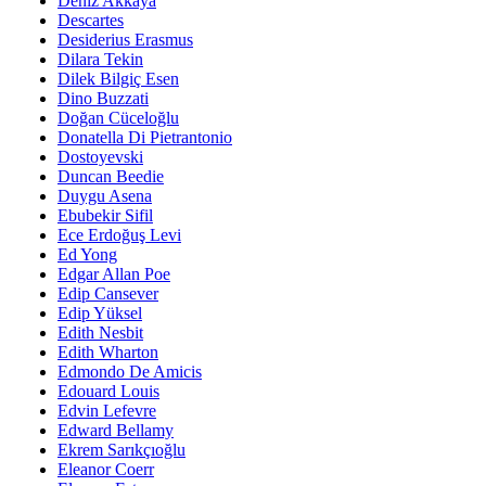
Deniz Akkaya
Descartes
Desiderius Erasmus
Dilara Tekin
Dilek Bilgiç Esen
Dino Buzzati
Doğan Cüceloğlu
Donatella Di Pietrantonio
Dostoyevski
Duncan Beedie
Duygu Asena
Ebubekir Sifil
Ece Erdoğuş Levi
Ed Yong
Edgar Allan Poe
Edip Cansever
Edip Yüksel
Edith Nesbit
Edith Wharton
Edmondo De Amicis
Edouard Louis
Edvin Lefevre
Edward Bellamy
Ekrem Sarıkçıoğlu
Eleanor Coerr