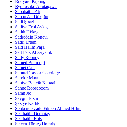
Rudyard Kipling
Ryūnosuke Akutagawa
Sabahattin Ali
Şaban Ali Düzgün
Sadi Şirazi
Sadiye Erol Aykaç
Sadık Hidayet
Sadreddin Konevi
Sadri Ertem
Said Halim Paşa
Sait Faik Abasıyanık
Sally Rooney
Samed Behrengi
Samet Can
Samuel Taylor Coleridge
Sandor Marai
Saniye Bencik Kangal
Sanne Rooseboom
Sarah Jio
Saygın Ersin
Şaziye Karlıklı
Şehbenderzade Filibeli Ahmed Hilmi
Selahattin Demirtaş
Selahattin Enis
Selcen Türkeş Homriş