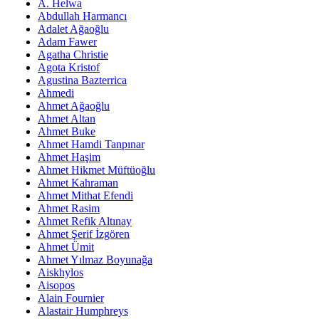
A. Helwa
Abdullah Harmancı
Adalet Ağaoğlu
Adam Fawer
Agatha Christie
Agota Kristof
Agustina Bazterrica
Ahmedi
Ahmet Ağaoğlu
Ahmet Altan
Ahmet Buke
Ahmet Hamdi Tanpınar
Ahmet Haşim
Ahmet Hikmet Müftüoğlu
Ahmet Kahraman
Ahmet Mithat Efendi
Ahmet Rasim
Ahmet Refik Altınay
Ahmet Şerif İzgören
Ahmet Ümit
Ahmet Yılmaz Boyunağa
Aiskhylos
Aisopos
Alain Fournier
Alastair Humphreys