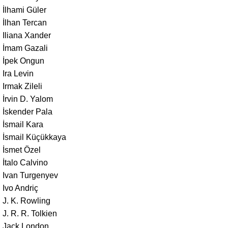
İlhami Güler
İlhan Tercan
Iliana Xander
İmam Gazali
İpek Ongun
Ira Levin
Irmak Zileli
İrvin D. Yalom
İskender Pala
İsmail Kara
İsmail Küçükkaya
İsmet Özel
İtalo Calvino
Ivan Turgenyev
Ivo Andriç
J. K. Rowling
J. R. R. Tolkien
Jack London