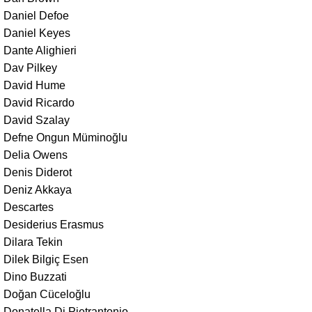
Daniel Defoe
Daniel Keyes
Dante Alighieri
Dav Pilkey
David Hume
David Ricardo
David Szalay
Defne Ongun Müminoğlu
Delia Owens
Denis Diderot
Deniz Akkaya
Descartes
Desiderius Erasmus
Dilara Tekin
Dilek Bilgiç Esen
Dino Buzzati
Doğan Cüceloğlu
Donatella Di Pietrantonio