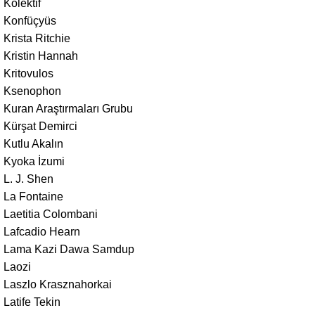
Kolektif
Konfüçyüs
Krista Ritchie
Kristin Hannah
Kritovulos
Ksenophon
Kuran Araştırmaları Grubu
Kürşat Demirci
Kutlu Akalın
Kyoka İzumi
L. J. Shen
La Fontaine
Laetitia Colombani
Lafcadio Hearn
Lama Kazi Dawa Samdup
Laozi
Laszlo Krasznahorkai
Latife Tekin