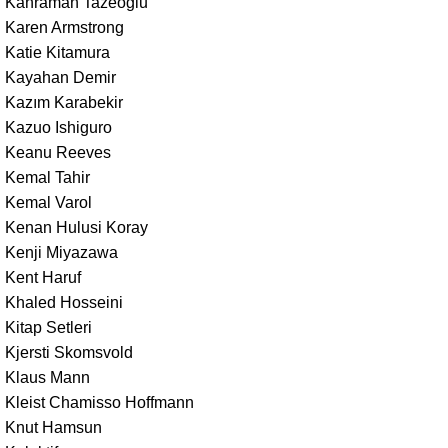
Kahraman Tazeoğlu
Karen Armstrong
Katie Kitamura
Kayahan Demir
Kazım Karabekir
Kazuo Ishiguro
Keanu Reeves
Kemal Tahir
Kemal Varol
Kenan Hulusi Koray
Kenji Miyazawa
Kent Haruf
Khaled Hosseini
Kitap Setleri
Kjersti Skomsvold
Klaus Mann
Kleist Chamisso Hoffmann
Knut Hamsun