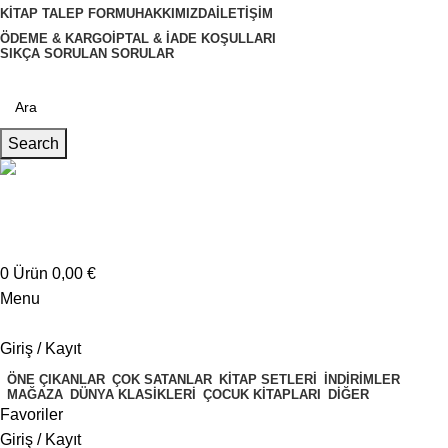
KITAP TALEP FORMU
HAKKIMIZDA
İLETIŞIM
ÖDEME & KARGO
İPTAL & İADE KOŞULLARI
SIKÇA SORULAN SORULAR
Search
Müşteri Hizmetleri
+4917621707200
0
Ürün
0,00
€
Menu
Giriş / Kayıt
ÖNE ÇIKANLAR
ÇOK SATANLAR
KITAP SETLERI
İNDIRIMLER
MAĞAZA
DÜNYA KLASIKLERI
ÇOCUK KITAPLARI
DIĞER
Favoriler
Giriş / Kayıt