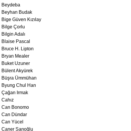
Beydeba
Beyhan Budak
Bige Güven Kızılay
Bilge Çorlu
Bilgin Adalı
Blaise Pascal
Bruce H. Lipton
Bryan Mealer
Buket Uzuner
Bülent Akyürek
Büşra Ümmühan
Byung Chul Han
Çağan Irmak
Cahız
Can Bonomo
Can Dündar
Can Yücel
Caner Sarıoğlu