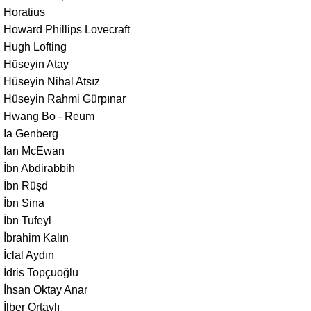
Horatius
Howard Phillips Lovecraft
Hugh Lofting
Hüseyin Atay
Hüseyin Nihal Atsız
Hüseyin Rahmi Gürpınar
Hwang Bo - Reum
Ia Genberg
Ian McEwan
İbn Abdirabbih
İbn Rüşd
İbn Sina
İbn Tufeyl
İbrahim Kalın
İclal Aydın
İdris Topçuoğlu
İhsan Oktay Anar
İlber Ortaylı