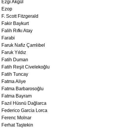
Ezgi Akgül
Ezop
F. Scott Fitzgerald
Fakir Baykurt
Falih Rıfkı Atay
Farabi
Faruk Nafiz Çamlıbel
Faruk Yıldız
Fatih Duman
Fatih Reşit Civelekoğlu
Fatih Tuncay
Fatma Aliye
Fatma Barbarosoğlu
Fatma Bayram
Fazıl Hüsnü Dağlarca
Federico Garcia Lorca
Ferenc Molnar
Ferhat Taştekin