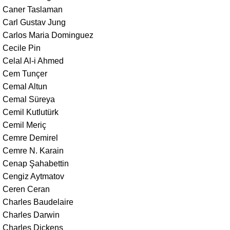
Caner Taslaman
Carl Gustav Jung
Carlos Maria Dominguez
Cecile Pin
Celal Al-i Ahmed
Cem Tunçer
Cemal Altun
Cemal Süreya
Cemil Kutlutürk
Cemil Meriç
Cemre Demirel
Cemre N. Karain
Cenap Şahabettin
Cengiz Aytmatov
Ceren Ceran
Charles Baudelaire
Charles Darwin
Charles Dickens