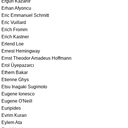
Ergün Kazanır
Erhan Afyoncu
Eric Emmanuel Schmitt
Eric Vuillard
Erich Fromm
Erich Kastner
Erlend Loe
Ernest Hemingway
Ernst Theodor Amadeus Hoffmann
Erol Üyepazarcı
Ethem Bakar
Etienne Ghys
Etsu Inagaki Sugimoto
Eugene Ionesco
Eugene O'Neill
Euripides
Evrim Kuran
Eylem Ata