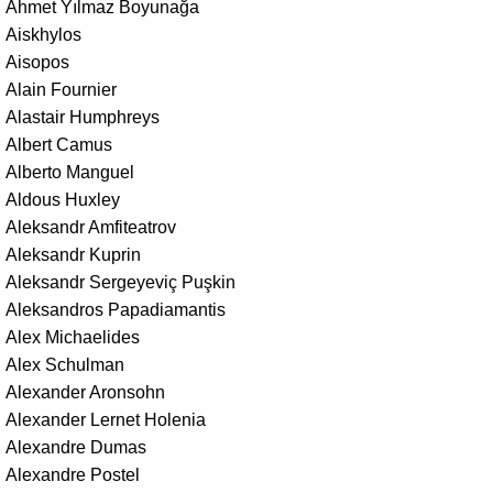
Ahmet Yılmaz Boyunağa
Aiskhylos
Aisopos
Alain Fournier
Alastair Humphreys
Albert Camus
Alberto Manguel
Aldous Huxley
Aleksandr Amfiteatrov
Aleksandr Kuprin
Aleksandr Sergeyeviç Puşkin
Aleksandros Papadiamantis
Alex Michaelides
Alex Schulman
Alexander Aronsohn
Alexander Lernet Holenia
Alexandre Dumas
Alexandre Postel