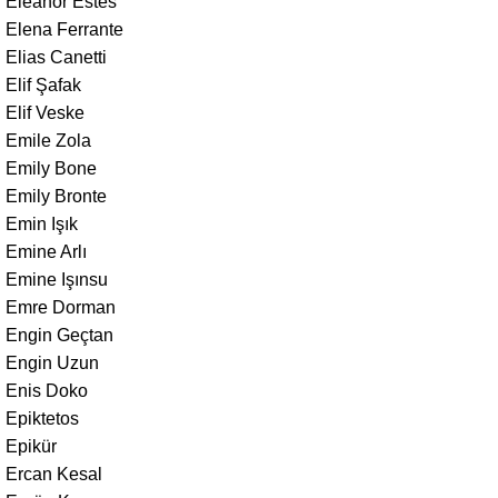
Eleanor Estes
Elena Ferrante
Elias Canetti
Elif Şafak
Elif Veske
Emile Zola
Emily Bone
Emily Bronte
Emin Işık
Emine Arlı
Emine Işınsu
Emre Dorman
Engin Geçtan
Engin Uzun
Enis Doko
Epiktetos
Epikür
Ercan Kesal