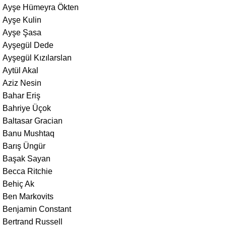
Ayşe Hümeyra Ökten
Ayşe Kulin
Ayşe Şasa
Ayşegül Dede
Ayşegül Kızılarslan
Aytül Akal
Aziz Nesin
Bahar Eriş
Bahriye Üçok
Baltasar Gracian
Banu Mushtaq
Barış Üngür
Başak Sayan
Becca Ritchie
Behiç Ak
Ben Markovits
Benjamin Constant
Bertrand Russell