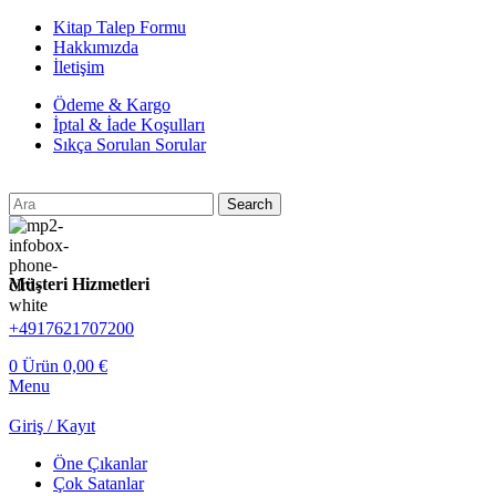
Kitap Talep Formu
Hakkımızda
İletişim
Ödeme & Kargo
İptal & İade Koşulları
Sıkça Sorulan Sorular
Search
Müşteri Hizmetleri
+4917621707200
0
Ürün
0,00
€
Menu
Giriş / Kayıt
Öne Çıkanlar
Çok Satanlar