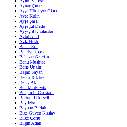
Aylin Balboa
Aynur Çınar
Ayşe Hümeyra Ökten
Ayşe Kulin
Ayşe Şasa
Ayşegül Dede
Ayşegül Kızılarslan
Aytül Akal
Aziz Nesin
Bahar Eriş
Bahriye Üçok
Baltasar Gracian
Banu Mushtaq
Barış Üngür
Başak Sayan
Becca Ritchie
Behiç Ak
Ben Markovits
Benjamin Constant
Bertrand Russell
Beydeba
Beyhan Budak
Bige Güven Kızılay
Bilge Çorlu
Bilgin Adalı