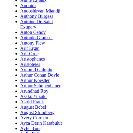
Annie Ernaux
Anonim
Anooshirvan Miandji
Anthony Burgess
Antoine De Saint
Exupery
Anton Cehov
Antonio Gramsci
Antony Flew
Arif Ergin
Arif Oruç
Aristophanes
Aristoteles
Arnould Galopin
Arthur Conan Doyle
Arthur Koestler
Arthur Schopenhauer
Arundhati Roy
Asako Yuzuki
Astrid Frank
August Bebel
August Strindberg
Avery Corman
Ayça Derin Karabulut
Ayfer Tunç