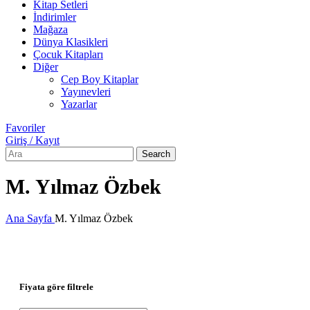
Kitap Setleri
İndirimler
Mağaza
Dünya Klasikleri
Çocuk Kitapları
Diğer
Cep Boy Kitaplar
Yayınevleri
Yazarlar
Favoriler
Giriş / Kayıt
Search
M. Yılmaz Özbek
Ana Sayfa
M. Yılmaz Özbek
Fiyata göre filtrele