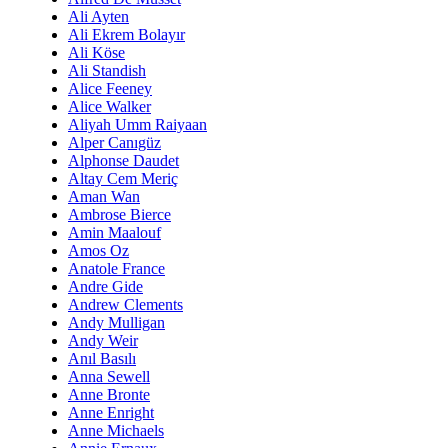
Ali Ayten
Ali Ekrem Bolayır
Ali Köse
Ali Standish
Alice Feeney
Alice Walker
Aliyah Umm Raiyaan
Alper Canıgüz
Alphonse Daudet
Altay Cem Meriç
Aman Wan
Ambrose Bierce
Amin Maalouf
Amos Oz
Anatole France
Andre Gide
Andrew Clements
Andy Mulligan
Andy Weir
Anıl Basılı
Anna Sewell
Anne Bronte
Anne Enright
Anne Michaels