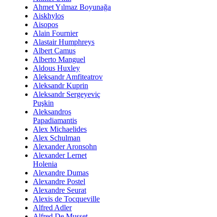
Ahmet Yılmaz Boyunağa
Aiskhylos
Aisopos
Alain Fournier
Alastair Humphreys
Albert Camus
Alberto Manguel
Aldous Huxley
Aleksandr Amfiteatrov
Aleksandr Kuprin
Aleksandr Sergeyeviç
Puşkin
Aleksandros
Papadiamantis
Alex Michaelides
Alex Schulman
Alexander Aronsohn
Alexander Lernet
Holenia
Alexandre Dumas
Alexandre Postel
Alexandre Seurat
Alexis de Tocqueville
Alfred Adler
Alfred De Musset