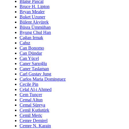
Blaise Pascal
Bruce H. Lipton
Bryan Mealer
Buket Uzuner
Bülent Akyürek
Büşra Ümmühan
Byung Chul Han
Çağan Irmak
Cahız
Can Bonomo
Can Dündar
Can Yücel
Caner Sarıoğlu
Caner Taslaman
Carl Gustav Jung
Carlos Maria Dominguez
Cecile Pin
Celal Al-i Ahmed
Cem Tunçer
Cemal Altun
Cemal Süreya
Cemil Kutlutürk
Cemil Meriç
Cemre Demirel
Cemre N. Karain