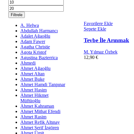
En
En
düşük
yüksek
fiyat
fiyat
Filtrele
Favorilere Ekle
A. Helwa
Sepete Ekle
Abdullah Harmancı
Adalet Ağaoğlu
Tevbe İle Arınmak
Adam Fawer
Agatha Christie
M. Yılmaz Özbek
Agota Kristof
12,90
€
Agustina Bazterrica
Ahmedi
Ahmet Ağaoğlu
Ahmet Altan
Ahmet Buke
Ahmet Hamdi Tanpınar
Ahmet Haşim
Ahmet Hikmet
Müftüoğlu
Ahmet Kahraman
Ahmet Mithat Efendi
Ahmet Rasim
Ahmet Refik Altınay
Ahmet Şerif İzgören
Ahmet Ümit