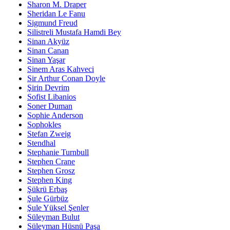
Sharon M. Draper
Sheridan Le Fanu
Sigmund Freud
Silistreli Mustafa Hamdi Bey
Sinan Akyüz
Sinan Canan
Sinan Yaşar
Sinem Aras Kahveci
Sir Arthur Conan Doyle
Şirin Devrim
Sofist Libanios
Soner Duman
Sophie Anderson
Sophokles
Stefan Zweig
Stendhal
Stephanie Turnbull
Stephen Crane
Stephen Grosz
Stephen King
Şükrü Erbaş
Şule Gürbüz
Şule Yüksel Şenler
Süleyman Bulut
Süleyman Hüsnü Paşa