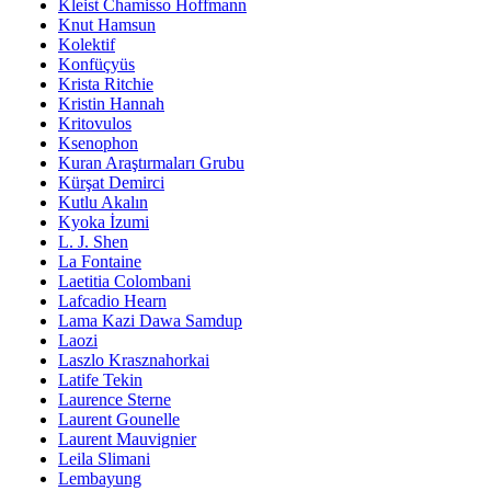
Kleist Chamisso Hoffmann
Knut Hamsun
Kolektif
Konfüçyüs
Krista Ritchie
Kristin Hannah
Kritovulos
Ksenophon
Kuran Araştırmaları Grubu
Kürşat Demirci
Kutlu Akalın
Kyoka İzumi
L. J. Shen
La Fontaine
Laetitia Colombani
Lafcadio Hearn
Lama Kazi Dawa Samdup
Laozi
Laszlo Krasznahorkai
Latife Tekin
Laurence Sterne
Laurent Gounelle
Laurent Mauvignier
Leila Slimani
Lembayung