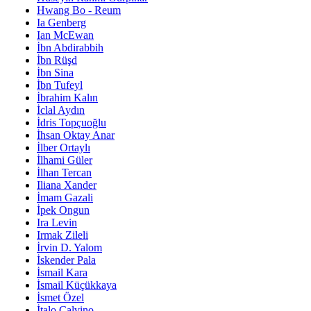
Hwang Bo - Reum
Ia Genberg
Ian McEwan
İbn Abdirabbih
İbn Rüşd
İbn Sina
İbn Tufeyl
İbrahim Kalın
İclal Aydın
İdris Topçuoğlu
İhsan Oktay Anar
İlber Ortaylı
İlhami Güler
İlhan Tercan
Iliana Xander
İmam Gazali
İpek Ongun
Ira Levin
Irmak Zileli
İrvin D. Yalom
İskender Pala
İsmail Kara
İsmail Küçükkaya
İsmet Özel
İtalo Calvino