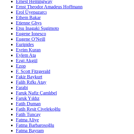
Ernest Hemingway
Ernst Theodor Amadeus Hoffmann
Erol Üyepazarcı
Ethem Bakar
Etienne Ghys
Etsu Inagaki Sugimoto
Eugene Ionesco
Eugene O'Neill
Euripides
Evrim Kuran
Eylem Ata
Ezgi Akgül
Ezop
F. Scott Fitzgerald
Fakir Baykurt
Falih Rıfkı Atay
Farabi
Faruk Nafiz Çamlıbel
Faruk Yıldız
Fatih Duman
Fatih Reşit Civelekoğlu
Fatih Tuncay
Fatma Aliye
Fatma Barbarosoğlu
Fatma Bayram