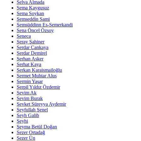
Selva Almada
Sema Kaygusuz
Sema Soykan
Şemseddin Sami
Şemsüddinn Es-Semerkandi
Sena Öncel Özsoy
Seneca
Seray Şahiner
Serdar Çankaya
Serdar Demirel
Serhan Asker
Serhat Kaya
Serkan Karaismailoğlu
Sermet Muhtar Alus
Şermin Yaşar
Serpil Yıldız Özdemir
Sevim Ak
Sevim Burak
Şevket Süreyya Aydemir
Seyfullah Şenel
Şeyh Galib
Şeyhi
Şeyma Betül Doğan
Sezer Ortadağ
Sezer Ün