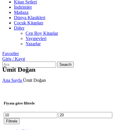
Kitap Setleri
İndirimler
Mağaza
Dünya Klasikleri
Çocuk Kitapları
Diğer
Cep Boy Kitaplar
Yayınevleri
Yazarlar
Favoriler
Giriş / Kayıt
Search
Ümit Doğan
Ana Sayfa
Ümit Doğan
Fiyata göre filtrele
En
En
düşük
yüksek
Filtrele
fiyat
fiyat