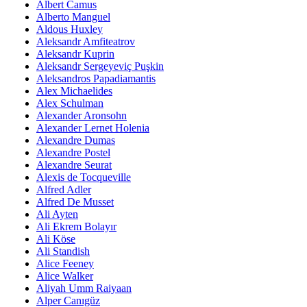
Albert Camus
Alberto Manguel
Aldous Huxley
Aleksandr Amfiteatrov
Aleksandr Kuprin
Aleksandr Sergeyeviç Puşkin
Aleksandros Papadiamantis
Alex Michaelides
Alex Schulman
Alexander Aronsohn
Alexander Lernet Holenia
Alexandre Dumas
Alexandre Postel
Alexandre Seurat
Alexis de Tocqueville
Alfred Adler
Alfred De Musset
Ali Ayten
Ali Ekrem Bolayır
Ali Köse
Ali Standish
Alice Feeney
Alice Walker
Aliyah Umm Raiyaan
Alper Canıgüz