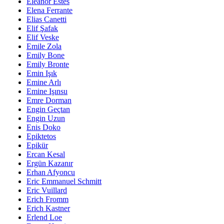
Eleanor Estes
Elena Ferrante
Elias Canetti
Elif Şafak
Elif Veske
Emile Zola
Emily Bone
Emily Bronte
Emin Işık
Emine Arlı
Emine Işınsu
Emre Dorman
Engin Geçtan
Engin Uzun
Enis Doko
Epiktetos
Epikür
Ercan Kesal
Ergün Kazanır
Erhan Afyoncu
Eric Emmanuel Schmitt
Eric Vuillard
Erich Fromm
Erich Kastner
Erlend Loe