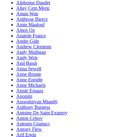
Alphonse Daudet
Altay Cem Meriç
Aman Wan
Ambrose Bierce
Amin Maalouf
Amos Oz
Anatole France
Andre Gide
Andrew Clements
Andy Mulligan
Andy Weir
Anıl Basılı
Anna Sewell
Anne Bronte
Anne Enright
Anne Michaels
Annie Ernaux
Anonim
Anooshirvan Miandji
Anthony Burgess
Antoine De Saint Exupery
Anton Cehov
Antonio Gramsci
Antony Flew
Arif Ergin