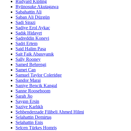
Rudyard Kipling
Ryūnosuke Akutagawa
Sabahattin Ali
Şaban Ali Düzgün
Sadi Şirazi
Sadiye Erol Aykaç
Sadık Hidayet
Sadreddin Konevi
Sadri Ertem
Said Halim Paşa
Sait Faik Abasıyanık
Sally Rooney
Samed Behrengi
Samet Can
Samuel Taylor Coleridge
Sandor Marai
Saniye Bencik Kangal
Sanne Rooseboom
Sarah Jio
Saygın Ersin
Şaziye Karlıklı
Şehbenderzade Filibeli Ahmed Hilmi
Selahattin Demirtaş
Selahattin Enis
Selcen Türkeş Homriş