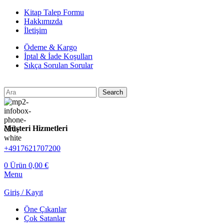
Kitap Talep Formu
Hakkımızda
İletişim
Ödeme & Kargo
İptal & İade Koşulları
Sıkça Sorulan Sorular
Search
Müşteri Hizmetleri
+4917621707200
0
Ürün
0,00
€
Menu
Giriş / Kayıt
Öne Çıkanlar
Çok Satanlar