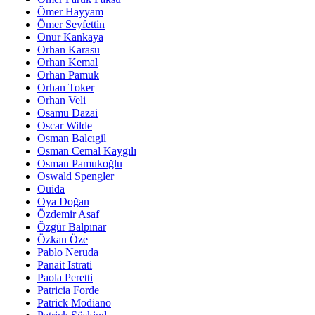
Ömer Hayyam
Ömer Seyfettin
Onur Kankaya
Orhan Karasu
Orhan Kemal
Orhan Pamuk
Orhan Toker
Orhan Veli
Osamu Dazai
Oscar Wilde
Osman Balcıgil
Osman Cemal Kaygılı
Osman Pamukoğlu
Oswald Spengler
Ouida
Oya Doğan
Özdemir Asaf
Özgür Balpınar
Özkan Öze
Pablo Neruda
Panait Istrati
Paola Peretti
Patricia Forde
Patrick Modiano