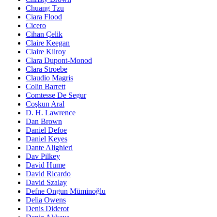
Chuang Tzu
Ciara Flood
Cicero
Cihan Çelik
Claire Keegan
Claire Kilroy
Clara Dupont-Monod
Clara Stroebe
Claudio Magris
Colin Barrett
Comtesse De Segur
Coşkun Aral
D. H. Lawrence
Dan Brown
Daniel Defoe
Daniel Keyes
Dante Alighieri
Dav Pilkey
David Hume
David Ricardo
David Szalay
Defne Ongun Müminoğlu
Delia Owens
Denis Diderot