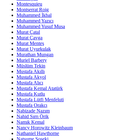
Montesquieu
Montserrat Roig
Muhammed İkbal
Muhammed Yazıcı
Muhammed Yusuf Musa
Murat Çatal
Murat Çavga
Murat Menteş
Murat Uyurkulak
Murathan Mungan
Muriel Barbery
Müslüm Tekin
Mustafa Akıllı
Mustafa Akyol
Mustafa Alıcı
Mustafa Kemal Atatürk
Mustafa Kutlu
Mustafa Lütfi Menfeluti
Mustafa Orakçı
Nabizade Nazım
Nahid Sırrı Örik
Namık Kemal
Nancy Horowitz Kleinbaum
Nathaniel Hawthorne
Natsume Soseki