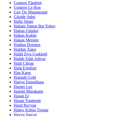
Gustave Flaubert
Gustave Le Bon
Guy De Maupassant
Güzide Sabri
Hafız Şirazi
Haham Şimon Bar Yohay
Hakan Günday
Hakan Kağan
Hakan Mengüç
Haldun Dormen
Haldun Taner
Halid Ziya Uşaklıgil
Halide Edip Adıvar
Halil Cibran
Halit Ertuğrul
Han Kang
Hannah Gold
Hanya Yanagihara
Harper Lee
Haruki Murakami
Hasan Er
Hasan Topdemir
Hasif Rayyan
Hatice Kübra Tongar
Havva Sancar