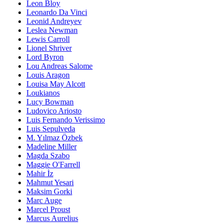
Leon Bloy
Leonardo Da Vinci
Leonid Andreyev
Leslea Newman
Lewis Carroll
Lionel Shriver
Lord Byron
Lou Andreas Salome
Louis Aragon
Louisa May Alcott
Loukianos
Lucy Bowman
Ludovico Ariosto
Luis Fernando Verissimo
Luis Sepulveda
M. Yılmaz Özbek
Madeline Miller
Magda Szabo
Maggie O'Farrell
Mahir İz
Mahmut Yesari
Maksim Gorki
Marc Auge
Marcel Proust
Marcus Aurelius