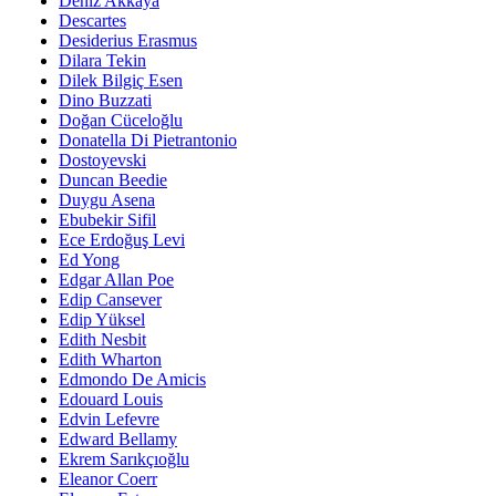
Deniz Akkaya
Descartes
Desiderius Erasmus
Dilara Tekin
Dilek Bilgiç Esen
Dino Buzzati
Doğan Cüceloğlu
Donatella Di Pietrantonio
Dostoyevski
Duncan Beedie
Duygu Asena
Ebubekir Sifil
Ece Erdoğuş Levi
Ed Yong
Edgar Allan Poe
Edip Cansever
Edip Yüksel
Edith Nesbit
Edith Wharton
Edmondo De Amicis
Edouard Louis
Edvin Lefevre
Edward Bellamy
Ekrem Sarıkçıoğlu
Eleanor Coerr