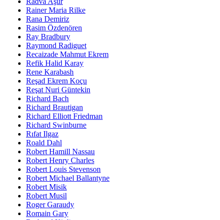
Radva Aşur
Rainer Maria Rilke
Rana Demiriz
Rasim Özdenören
Ray Bradbury
Raymond Radiguet
Recaizade Mahmut Ekrem
Refik Halid Karay
Rene Karabash
Reşad Ekrem Koçu
Reşat Nuri Güntekin
Richard Bach
Richard Brautigan
Richard Elliott Friedman
Richard Swinburne
Rıfat Ilgaz
Roald Dahl
Robert Hamill Nassau
Robert Henry Charles
Robert Louis Stevenson
Robert Michael Ballantyne
Robert Misik
Robert Musil
Roger Garaudy
Romain Gary