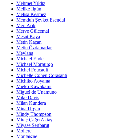
Mehmet Yıldız
Melike İlgün
Melisa Kesmez
Memduh Şevket Esendal
Mert Arık
Merve Gülcemal
Mesut Kaya
Metin Kaçan
Metin Özdamarlar
Mevlana
Michael Ende
Michael Morpurgo
Michel Foucault
Michelle Cohen Corasanti
Michiko Aoyama
Mieko Kawakami
Miguel de Unamuno
Mike Davis
Milan Kundera
Mina Urgan
Mindy Thompson
Miraç Çağrı Aktaş
Miyase Sertbarut
Moliere
Montaigne