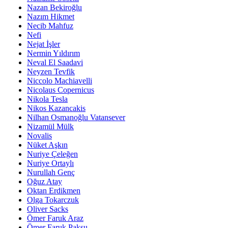
Nazan Bekiroğlu
Nazım Hikmet
Necib Mahfuz
Nefi
Nejat İşler
Nermin Yıldırım
Neval El Saadavi
Neyzen Tevfik
Niccolo Machiavelli
Nicolaus Copernicus
Nikola Tesla
Nikos Kazancakis
Nilhan Osmanoğlu Vatansever
Nizamül Mülk
Novalis
Nüket Aşkın
Nuriye Çeleğen
Nuriye Ortaylı
Nurullah Genç
Oğuz Atay
Oktan Erdikmen
Olga Tokarczuk
Oliver Sacks
Ömer Faruk Araz
Ömer Faruk Paksu