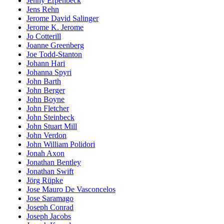
Jenny Erpenbeck
Jens Rehn
Jerome David Salinger
Jerome K. Jerome
Jo Cotterill
Joanne Greenberg
Joe Todd-Stanton
Johann Hari
Johanna Spyri
John Barth
John Berger
John Boyne
John Fletcher
John Steinbeck
John Stuart Mill
John Verdon
John William Polidori
Jonah Axon
Jonathan Bentley
Jonathan Swift
Jörg Rüpke
Jose Mauro De Vasconcelos
Jose Saramago
Joseph Conrad
Joseph Jacobs