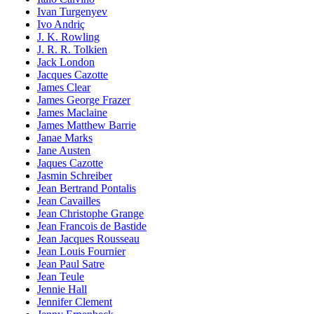
Ivan Turgenyev
Ivo Andriç
J. K. Rowling
J. R. R. Tolkien
Jack London
Jacques Cazotte
James Clear
James George Frazer
James Maclaine
James Matthew Barrie
Janae Marks
Jane Austen
Jaques Cazotte
Jasmin Schreiber
Jean Bertrand Pontalis
Jean Cavailles
Jean Christophe Grange
Jean Francois de Bastide
Jean Jacques Rousseau
Jean Louis Fournier
Jean Paul Satre
Jean Teule
Jennie Hall
Jennifer Clement