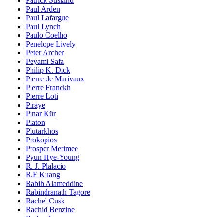
Patrick Süskind
Paul Arden
Paul Lafargue
Paul Lynch
Paulo Coelho
Penelope Lively
Peter Archer
Peyami Safa
Philip K. Dick
Pierre de Marivaux
Pierre Franckh
Pierre Loti
Piraye
Pınar Kür
Platon
Plutarkhos
Prokopios
Prosper Merimee
Pyun Hye-Young
R. J. Plalacio
R.F Kuang
Rabih Alameddine
Rabindranath Tagore
Rachel Cusk
Rachid Benzine