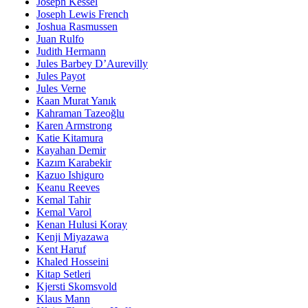
Joseph Kessel
Joseph Lewis French
Joshua Rasmussen
Juan Rulfo
Judith Hermann
Jules Barbey D’Aurevilly
Jules Payot
Jules Verne
Kaan Murat Yanık
Kahraman Tazeoğlu
Karen Armstrong
Katie Kitamura
Kayahan Demir
Kazım Karabekir
Kazuo Ishiguro
Keanu Reeves
Kemal Tahir
Kemal Varol
Kenan Hulusi Koray
Kenji Miyazawa
Kent Haruf
Khaled Hosseini
Kitap Setleri
Kjersti Skomsvold
Klaus Mann