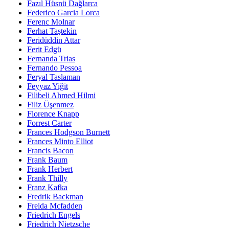
Fazıl Hüsnü Dağlarca
Federico Garcia Lorca
Ferenc Molnar
Ferhat Taştekin
Feridüddin Attar
Ferit Edgü
Fernanda Trias
Fernando Pessoa
Feryal Taslaman
Feyyaz Yiğit
Filibeli Ahmed Hilmi
Filiz Üşenmez
Florence Knapp
Forrest Carter
Frances Hodgson Burnett
Frances Minto Elliot
Francis Bacon
Frank Baum
Frank Herbert
Frank Thilly
Franz Kafka
Fredrik Backman
Freida Mcfadden
Friedrich Engels
Friedrich Nietzsche