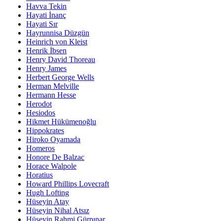
Havva Tekin
Hayati İnanç
Hayati Sır
Hayrunnisa Düzgün
Heinrich von Kleist
Henrik İbsen
Henry David Thoreau
Henry James
Herbert George Wells
Herman Melville
Hermann Hesse
Herodot
Hesiodos
Hikmet Hükümenoğlu
Hippokrates
Hiroko Oyamada
Homeros
Honore De Balzac
Horace Walpole
Horatius
Howard Phillips Lovecraft
Hugh Lofting
Hüseyin Atay
Hüseyin Nihal Atsız
Hüseyin Rahmi Gürpınar