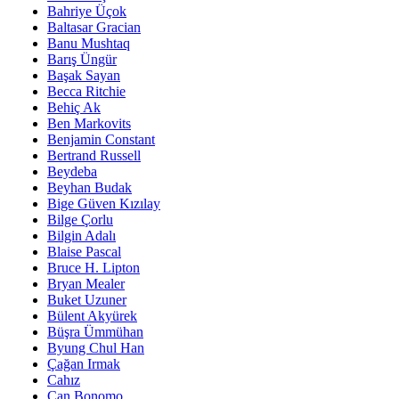
Bahriye Üçok
Baltasar Gracian
Banu Mushtaq
Barış Üngür
Başak Sayan
Becca Ritchie
Behiç Ak
Ben Markovits
Benjamin Constant
Bertrand Russell
Beydeba
Beyhan Budak
Bige Güven Kızılay
Bilge Çorlu
Bilgin Adalı
Blaise Pascal
Bruce H. Lipton
Bryan Mealer
Buket Uzuner
Bülent Akyürek
Büşra Ümmühan
Byung Chul Han
Çağan Irmak
Cahız
Can Bonomo