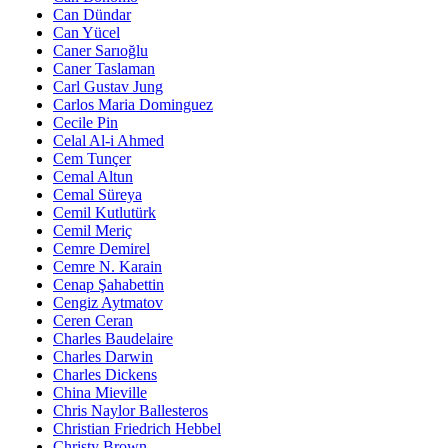
Can Dündar
Can Yücel
Caner Sarıoğlu
Caner Taslaman
Carl Gustav Jung
Carlos Maria Dominguez
Cecile Pin
Celal Al-i Ahmed
Cem Tunçer
Cemal Altun
Cemal Süreya
Cemil Kutlutürk
Cemil Meriç
Cemre Demirel
Cemre N. Karain
Cenap Şahabettin
Cengiz Aytmatov
Ceren Ceran
Charles Baudelaire
Charles Darwin
Charles Dickens
China Mieville
Chris Naylor Ballesteros
Christian Friedrich Hebbel
Christy Brown