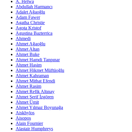
A. Helwa
Abdullah Harmancı
Adalet Ağaoğlu
Adam Fawer
Agatha Christie
Agota Kristof
Agustina Bazterrica
Ahmedi
Ahmet Ağaoğlu
Ahmet Altan
Ahmet Buke
Ahmet Hamdi Tanpınar
Ahmet Haşim
Ahmet Hikmet Müftüoğlu
Ahmet Kahraman
Ahmet Mithat Efendi
Ahmet Rasim
Ahmet Refik Altınay
Ahmet Şerif İzgören
Ahmet Ümit
Ahmet Yılmaz Boyunağa
Aiskhylos
Aisopos
Alain Fournier
Alastair Humphreys