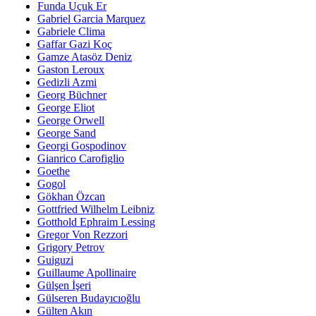
Funda Uçuk Er
Gabriel Garcia Marquez
Gabriele Clima
Gaffar Gazi Koç
Gamze Atasöz Deniz
Gaston Leroux
Gedizli Azmi
Georg Büchner
George Eliot
George Orwell
George Sand
Georgi Gospodinov
Gianrico Carofiglio
Goethe
Gogol
Gökhan Özcan
Gottfried Wilhelm Leibniz
Gotthold Ephraim Lessing
Gregor Von Rezzori
Grigory Petrov
Guiguzi
Guillaume Apollinaire
Gülşen İşeri
Gülseren Budayıcıoğlu
Gülten Akın