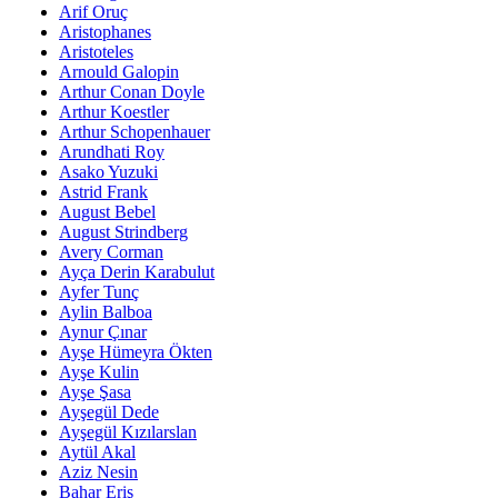
Arif Oruç
Aristophanes
Aristoteles
Arnould Galopin
Arthur Conan Doyle
Arthur Koestler
Arthur Schopenhauer
Arundhati Roy
Asako Yuzuki
Astrid Frank
August Bebel
August Strindberg
Avery Corman
Ayça Derin Karabulut
Ayfer Tunç
Aylin Balboa
Aynur Çınar
Ayşe Hümeyra Ökten
Ayşe Kulin
Ayşe Şasa
Ayşegül Dede
Ayşegül Kızılarslan
Aytül Akal
Aziz Nesin
Bahar Eriş