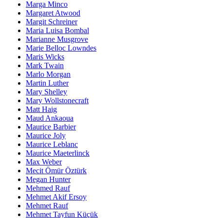
Marga Minco
Margaret Atwood
Margit Schreiner
Maria Luisa Bombal
Marianne Musgrove
Marie Belloc Lowndes
Maris Wicks
Mark Twain
Marlo Morgan
Martin Luther
Mary Shelley
Mary Wollstonecraft
Matt Haig
Maud Ankaoua
Maurice Barbier
Maurice Joly
Maurice Leblanc
Maurice Maeterlinck
Max Weber
Mecit Ömür Öztürk
Megan Hunter
Mehmed Rauf
Mehmet Akif Ersoy
Mehmet Rauf
Mehmet Tayfun Küçük