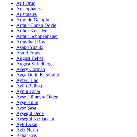
Arif Oruç
Aristophanes
Aristoteles
Arnould Galopin
Arthur Conan Doyle
Arthur Koestler
Arthur Schopenhauer
Arundhati Roy
Asako Yuzuki
Astrid Frank
August Bebel
August Strindberg
Avery Corman
Ayça Derin Karabulut
Ayfer Tunç
Aylin Balboa
Aynur Çınar
Ayşe Hümeyra Ökten
Ayşe Kulin
Ayşe Şasa
Ayşegül Dede
Ayşegül Kızılarslan
Aytül Akal
Aziz Nesin
Bahar Eriş