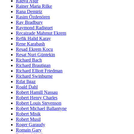
Radva Aşur
Rainer Maria Rilke
Rana Demiriz
Rasim Özdenören
Ray Bradbury
Raymond Radiguet
Recaizade Mahmut Ekrem
Refik Halid Karay
Rene Karabash
Reşad Ekrem Koçu
Reşat Nuri Güntekin
Richard Bach
Richard Brautigan
Richard Elliott Friedman
Richard Swinburne
Rıfat Ilgaz
Roald Dahl
Robert Hamill Nassau
Robert Henry Charles
Robert Louis Stevenson
Robert Michael Ballantyne
Robert Misik
Robert Musil
Roger Garaudy
Romain Gary