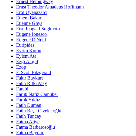
Ernest Hemingway
Ernst Theodor Amadeus Hoffmann
Erol Üyepazarcı
Ethem Bakar
Etienne Ghys
Etsu Inagaki Sugimoto
Eugene Ionesco
Eugene O'Neill
Euripides
Evrim Kuran
Eylem Ata
Ezgi Akgül
Ezop
F. Scott Fitzgerald
Fakir Baykurt
Falih Rıfkı Atay
Farabi
Faruk Nafiz Çamlıbel
Faruk Yıldız
Fatih Duman
Fatih Reşit Civelekoğlu
Fatih Tuncay
Fatma Aliye
Fatma Barbarosoğlu
Fatma Bayram