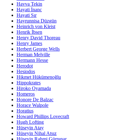
Havva Tekin
Hayati İnanç
Hayati Sır
Hayrunnisa Düzgün
Heinrich von Kleist
Henrik İbsen
Henry David Thoreau
Henry James
Herbert George Wells
Herman Melville
Hermann Hesse
Herodot
Hesiodos
Hikmet Hükümenoğlu
Hippokrates
Hiroko Oyamada
Homeros
Honore De Balzac
Horace Walpole
Horatius
Howard Phillips Lovecraft
Hugh Lofting
Hüseyin Atay
Hüseyin Nihal Atsız
Hüseyin Rahmi Gürpınar