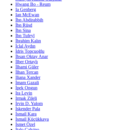
Hwang Bo - Reum
Ia Genberg
Ian McEwan
İbn Abdirabbih
İbn Rüşd
İbn Sina
İbn Tufeyl
İbrahim Kalın
İclal Aydın
İdris Topçuoğlu
İhsan Oktay Anar
İlber Ortaylı
İlhami Güler
İlhan Tercan
Iliana Xander
İmam Gazali
İpek Ongun
Ira Levin
Irmak Zileli
İrvin D. Yalom
İskender Pala
İsmail Kara
İsmail Küçükkaya
İsmet Özel
İtalo Calvino