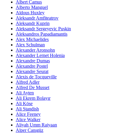
Albert Camus
Alberto Manguel
Aldous Huxley
Aleksandr Amfiteatrov
Aleksandr Kuprin
Aleksandr Sergeyeviç Puşkin
Aleksandros Papadiamantis
Alex Michaelides
Alex Schulman
Alexander Aronsohn
Alexander Lernet Holenia
Alexandre Dumas
Alexandre Postel
Alexandre Seurat
Alexis de Tocqueville
Alfred Adler
Alfred De Musset
Ali Ayten
Ali Ekrem Bolayır
Ali Köse
Ali Standish
Alice Feeney
Alice Walker
Aliyah Umm Raiyaan
Alper Canıgüz