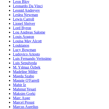
Leon Bloy
Leonardo Da Vinci
Leonid Andreyev
Leslea Newman
Lewis Carroll
Lionel Shriver
Lord Byron
Lou Andreas Salome
Louis Aragon
Louisa May Alcott
Loukianos
Lucy Bowman
Ludovico Ariosto
Luis Fernando Verissimo
Luis Sepulveda
M. Yılmaz Özbek
Madeline Miller
Magda Szabo
Maggie O'Farrell
Mahir İz
Mahmut Yesari
Maksim Gorki
Marc Auge
Marcel Proust
Marcus Aurelius