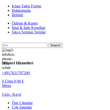
Kitap Talep Formu
Hakkımızda
İletişim
Ödeme & Kargo
İptal & İade Koşulları
Sıkça Sorulan Sorular
Search
Müşteri Hizmetleri
+4917621707200
0
Ürün
0,00
€
Menu
Giriş / Kayıt
Öne Çıkanlar
Çok Satanlar