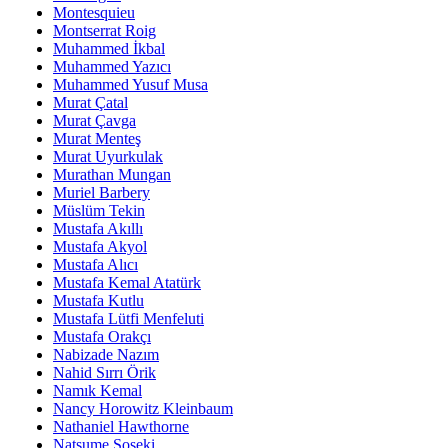
Montesquieu
Montserrat Roig
Muhammed İkbal
Muhammed Yazıcı
Muhammed Yusuf Musa
Murat Çatal
Murat Çavga
Murat Menteş
Murat Uyurkulak
Murathan Mungan
Muriel Barbery
Müslüm Tekin
Mustafa Akıllı
Mustafa Akyol
Mustafa Alıcı
Mustafa Kemal Atatürk
Mustafa Kutlu
Mustafa Lütfi Menfeluti
Mustafa Orakçı
Nabizade Nazım
Nahid Sırrı Örik
Namık Kemal
Nancy Horowitz Kleinbaum
Nathaniel Hawthorne
Natsume Soseki