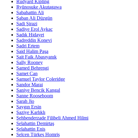
Rudyard Kipling
Ryūnosuke Akutagawa
Sabahattin Ali
Şaban Ali Düzgün
Sadi Şirazi
Sadiye Erol Aykaç
Sadık Hidayet
Sadreddin Konevi
Sadri Ertem
Said Halim Paşa
Sait Faik Abasıyanık
Sally Rooney
Samed Behrengi
Samet Can
Samuel Taylor Coleridge
Sandor Marai
Saniye Bencik Kangal
Sanne Rooseboom
Sarah Jio
Saygın Ersin
Şaziye Karlıklı
Şehbenderzade Filibeli Ahmed Hilmi
Selahattin Demirtaş
Selahattin Enis
Selcen Türkeş Homriş