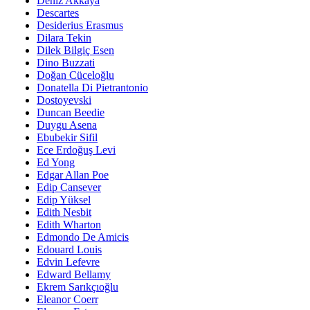
Deniz Akkaya
Descartes
Desiderius Erasmus
Dilara Tekin
Dilek Bilgiç Esen
Dino Buzzati
Doğan Cüceloğlu
Donatella Di Pietrantonio
Dostoyevski
Duncan Beedie
Duygu Asena
Ebubekir Sifil
Ece Erdoğuş Levi
Ed Yong
Edgar Allan Poe
Edip Cansever
Edip Yüksel
Edith Nesbit
Edith Wharton
Edmondo De Amicis
Edouard Louis
Edvin Lefevre
Edward Bellamy
Ekrem Sarıkçıoğlu
Eleanor Coerr