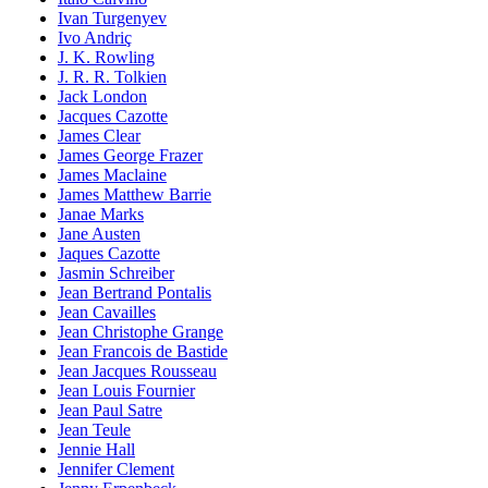
Ivan Turgenyev
Ivo Andriç
J. K. Rowling
J. R. R. Tolkien
Jack London
Jacques Cazotte
James Clear
James George Frazer
James Maclaine
James Matthew Barrie
Janae Marks
Jane Austen
Jaques Cazotte
Jasmin Schreiber
Jean Bertrand Pontalis
Jean Cavailles
Jean Christophe Grange
Jean Francois de Bastide
Jean Jacques Rousseau
Jean Louis Fournier
Jean Paul Satre
Jean Teule
Jennie Hall
Jennifer Clement