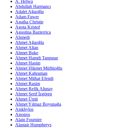
A. Helwa
Abdullah Harmancı
Adalet Ağaoğlu
Adam Fawer
Agatha Christie
Agota Kristof
Agustina Bazterrica
Ahmedi
Ahmet Ağaoğlu
Ahmet Altan
Ahmet Buke
Ahmet Hamdi Tanpınar
Ahmet Haşim
Ahmet Hikmet Müftüoğlu
Ahmet Kahraman
Ahmet Mithat Efendi
Ahmet Rasim
Ahmet Refik Altınay
Ahmet Şerif İzgören
Ahmet Ümit
Ahmet Yılmaz Boyunağa
Aiskhylos
Aisopos
Alain Fournier
Alastair Humphreys