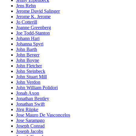
Jenny Erpenbeck
Jens Rehn
Jerome David Salinger
Jerome K. Jerome
Jo Cotterill
Joanne Greenberg
Joe Todd-Stanton
Johann Hari
Johanna Spyri
John Barth
John Berger
John Boyne
John Fletcher
John Steinbeck
John Stuart Mill
John Verdon
John William Polidori
Jonah Axon
Jonathan Bentley
Jonathan Swift
Jörg Rüpke
Jose Mauro De Vasconcelos
Jose Saramago
Joseph Conrad
Joseph Jacobs