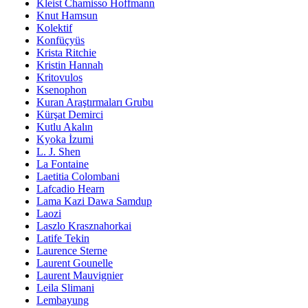
Kleist Chamisso Hoffmann
Knut Hamsun
Kolektif
Konfüçyüs
Krista Ritchie
Kristin Hannah
Kritovulos
Ksenophon
Kuran Araştırmaları Grubu
Kürşat Demirci
Kutlu Akalın
Kyoka İzumi
L. J. Shen
La Fontaine
Laetitia Colombani
Lafcadio Hearn
Lama Kazi Dawa Samdup
Laozi
Laszlo Krasznahorkai
Latife Tekin
Laurence Sterne
Laurent Gounelle
Laurent Mauvignier
Leila Slimani
Lembayung