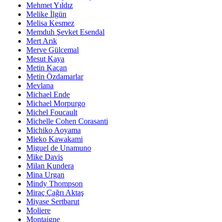
Mehmet Yıldız
Melike İlgün
Melisa Kesmez
Memduh Şevket Esendal
Mert Arık
Merve Gülcemal
Mesut Kaya
Metin Kaçan
Metin Özdamarlar
Mevlana
Michael Ende
Michael Morpurgo
Michel Foucault
Michelle Cohen Corasanti
Michiko Aoyama
Mieko Kawakami
Miguel de Unamuno
Mike Davis
Milan Kundera
Mina Urgan
Mindy Thompson
Miraç Çağrı Aktaş
Miyase Sertbarut
Moliere
Montaigne