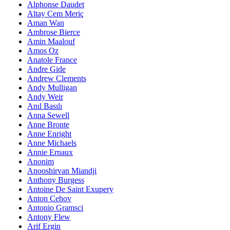
Alphonse Daudet
Altay Cem Meriç
Aman Wan
Ambrose Bierce
Amin Maalouf
Amos Oz
Anatole France
Andre Gide
Andrew Clements
Andy Mulligan
Andy Weir
Anıl Basılı
Anna Sewell
Anne Bronte
Anne Enright
Anne Michaels
Annie Ernaux
Anonim
Anooshirvan Miandji
Anthony Burgess
Antoine De Saint Exupery
Anton Cehov
Antonio Gramsci
Antony Flew
Arif Ergin