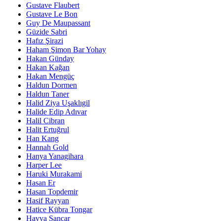
Gustave Flaubert
Gustave Le Bon
Guy De Maupassant
Güzide Sabri
Hafız Şirazi
Haham Şimon Bar Yohay
Hakan Günday
Hakan Kağan
Hakan Mengüç
Haldun Dormen
Haldun Taner
Halid Ziya Uşaklıgil
Halide Edip Adıvar
Halil Cibran
Halit Ertuğrul
Han Kang
Hannah Gold
Hanya Yanagihara
Harper Lee
Haruki Murakami
Hasan Er
Hasan Topdemir
Hasif Rayyan
Hatice Kübra Tongar
Havva Sancar