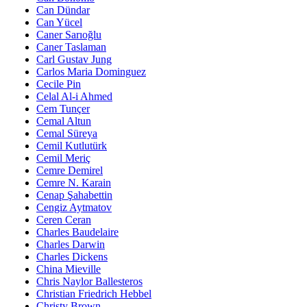
Can Dündar
Can Yücel
Caner Sarıoğlu
Caner Taslaman
Carl Gustav Jung
Carlos Maria Dominguez
Cecile Pin
Celal Al-i Ahmed
Cem Tunçer
Cemal Altun
Cemal Süreya
Cemil Kutlutürk
Cemil Meriç
Cemre Demirel
Cemre N. Karain
Cenap Şahabettin
Cengiz Aytmatov
Ceren Ceran
Charles Baudelaire
Charles Darwin
Charles Dickens
China Mieville
Chris Naylor Ballesteros
Christian Friedrich Hebbel
Christy Brown