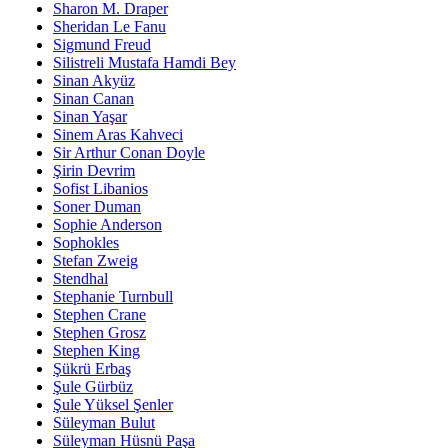
Sharon M. Draper
Sheridan Le Fanu
Sigmund Freud
Silistreli Mustafa Hamdi Bey
Sinan Akyüz
Sinan Canan
Sinan Yaşar
Sinem Aras Kahveci
Sir Arthur Conan Doyle
Şirin Devrim
Sofist Libanios
Soner Duman
Sophie Anderson
Sophokles
Stefan Zweig
Stendhal
Stephanie Turnbull
Stephen Crane
Stephen Grosz
Stephen King
Şükrü Erbaş
Şule Gürbüz
Şule Yüksel Şenler
Süleyman Bulut
Süleyman Hüsnü Paşa