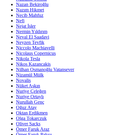
Nazan Bekiroğlu
Nazım Hikmet
Necib Mahfuz
Nefi
Nejat İşler
Nermin Yıldırım
Neval El Saadavi
Neyzen Tevfik
Niccolo Machiavelli
Nicolaus Copernicus
Nikola Tesla
Nikos Kazancakis
Nilhan Osmanoğlu Vatansever
Nizamül Mülk
Novalis
Nüket Aşkın
Nuriye Çeleğen
Nuriye Ortaylı
Nurullah Genç
Oğuz Atay
Oktan Erdikmen
Olga Tokarczuk
Oliver Sacks
Ömer Faruk Araz
Ömer Faruk Paksu