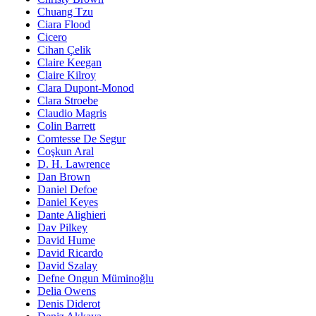
Chuang Tzu
Ciara Flood
Cicero
Cihan Çelik
Claire Keegan
Claire Kilroy
Clara Dupont-Monod
Clara Stroebe
Claudio Magris
Colin Barrett
Comtesse De Segur
Coşkun Aral
D. H. Lawrence
Dan Brown
Daniel Defoe
Daniel Keyes
Dante Alighieri
Dav Pilkey
David Hume
David Ricardo
David Szalay
Defne Ongun Müminoğlu
Delia Owens
Denis Diderot