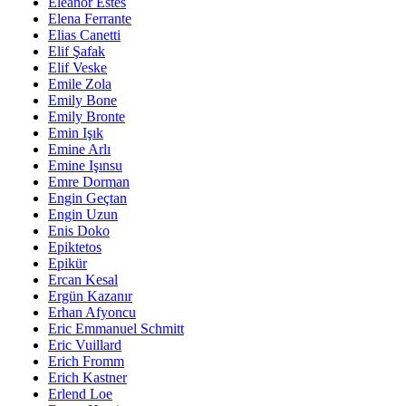
Eleanor Estes
Elena Ferrante
Elias Canetti
Elif Şafak
Elif Veske
Emile Zola
Emily Bone
Emily Bronte
Emin Işık
Emine Arlı
Emine Işınsu
Emre Dorman
Engin Geçtan
Engin Uzun
Enis Doko
Epiktetos
Epikür
Ercan Kesal
Ergün Kazanır
Erhan Afyoncu
Eric Emmanuel Schmitt
Eric Vuillard
Erich Fromm
Erich Kastner
Erlend Loe