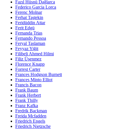
Fazıl Hüsnü Dağlarca
Federico Garcia Lorca
Ferenc Molnar
Ferhat Taştekin
Feridüddin Attar
Ferit Edgü
Fernanda Trias
Fernando Pessoa
Feryal Taslaman
Feyyaz Yiğit
Filibeli Ahmed Hilmi
Filiz Üşenmez
Florence Knapp
Forrest Carter
Frances Hodgson Burnett
Frances Minto Elliot
Francis Bacon
Frank Baum
Frank Herbert
Frank Thilly
Franz Kafka
Fredrik Backman
Freida Mcfadden
Friedrich Engels
Friedrich Nietzsche