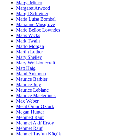
Marga Minco
Margaret Atwood
Margit Schreiner
Maria Luisa Bombal
Marianne Musgrove
Marie Belloc Lowndes
Maris Wicks
Mark Twain
Marlo Morgan
Martin Luther
Mary Shelley
Mary Wollstonecraft
Matt Haig
Maud Ankaoua
Maurice Barbier
Maurice Joly
Maurice Leblanc
Maurice Maeterlinck
Max Weber
Mecit Ömür Öztürk
Megan Hunter
Mehmed Rauf
Mehmet Akif Ersoy
Mehmet Rauf
Mehmet Tayfun Küçük