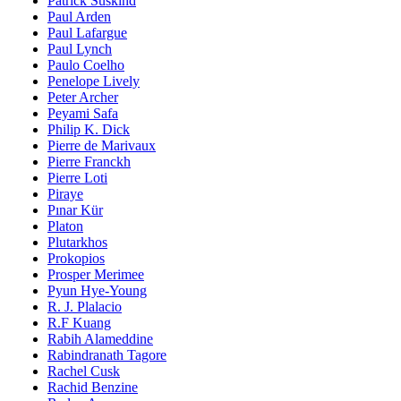
Patrick Süskind
Paul Arden
Paul Lafargue
Paul Lynch
Paulo Coelho
Penelope Lively
Peter Archer
Peyami Safa
Philip K. Dick
Pierre de Marivaux
Pierre Franckh
Pierre Loti
Piraye
Pınar Kür
Platon
Plutarkhos
Prokopios
Prosper Merimee
Pyun Hye-Young
R. J. Plalacio
R.F Kuang
Rabih Alameddine
Rabindranath Tagore
Rachel Cusk
Rachid Benzine