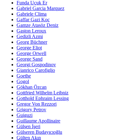
Funda Uçuk Er
Gabriel Garcia Marquez
Gabriele Clima
Gaffar Gazi Koç
Gamze Atasöz Deniz
Gaston Leroux
Gedizli Azmi
Georg Büchner
George Eliot
George Orwell
George Sand
Georgi Gospodinov
Gianrico Carofiglio
Goethe
Gogol
Gökhan Özcan
Gottfried Wilhelm Leibniz
Gotthold Ephraim Lessing
Gregor Von Rezzori
Grigory Petrov
Guiguzi
Guillaume Apollinaire
Gülşen İşeri
Gülseren Budayıcıoğlu
Gülten Akın