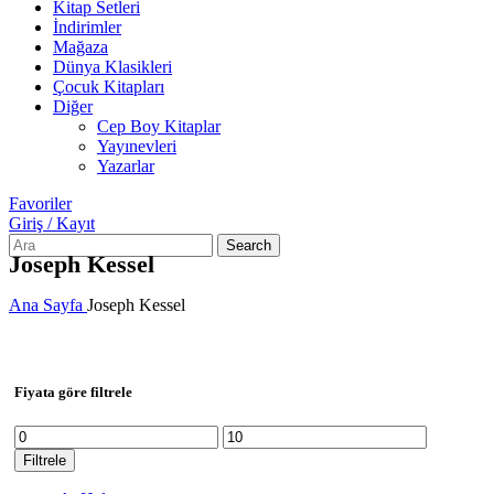
Kitap Setleri
İndirimler
Mağaza
Dünya Klasikleri
Çocuk Kitapları
Diğer
Cep Boy Kitaplar
Yayınevleri
Yazarlar
Favoriler
Giriş / Kayıt
Search
Joseph Kessel
Ana Sayfa
Joseph Kessel
Fiyata göre filtrele
En
En
düşük
yüksek
Filtrele
fiyat
fiyat