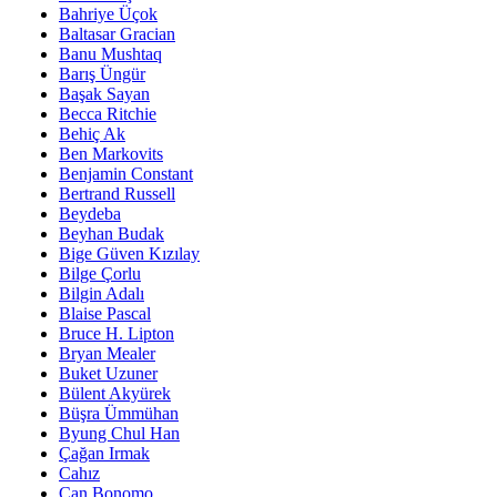
Bahriye Üçok
Baltasar Gracian
Banu Mushtaq
Barış Üngür
Başak Sayan
Becca Ritchie
Behiç Ak
Ben Markovits
Benjamin Constant
Bertrand Russell
Beydeba
Beyhan Budak
Bige Güven Kızılay
Bilge Çorlu
Bilgin Adalı
Blaise Pascal
Bruce H. Lipton
Bryan Mealer
Buket Uzuner
Bülent Akyürek
Büşra Ümmühan
Byung Chul Han
Çağan Irmak
Cahız
Can Bonomo