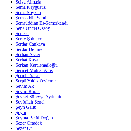
Selva Almada
Sema Kaygusuz
Sema Soykan
Şemseddin Sami
Şemsüddinn Es-Semerkandi
Sena Öncel Özsoy
Seneca
Seray Şahiner
Serdar Çankaya
Serdar Demirel
Serhan Asker
Serhat Kaya
Serkan Karaismailoğlu
Sermet Muhtar Alus
Şermin Yaşar
Serpil Yıldız Özdemir
Sevim Ak
Sevim Burak
Şevket Süreyya Aydemir
Seyfullah Şenel
Şeyh Galib
Şeyhi
Şeyma Betül Doğan
Sezer Ortadağ
Sezer Ün