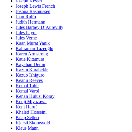
Joseph Kessel
Joseph Lewis French
Joshua Rasmussen
Juan Rulfo
Judith Hermann
Jules Barbey D’Aurevilly
Jules Payot
Jules Verne
Kaan Murat Yanık
Kahraman Tazeoğlu
Karen Armstrong
Katie Kitamura
Kayahan Demir
Kazım Karabekir
Kazuo Ishiguro
Keanu Reeves
Kemal Tahir
Kemal Varol
Kenan Hulusi Koray
Kenji Miyazawa
Kent Haruf
Khaled Hosseini
Kitap Setleri
Kjersti Skomsvold
Klaus Mann