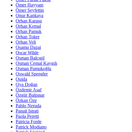
Ömer Hayyam
Ömer Seyfettin
Onur Kankaya
Orhan Karasu
Orhan Kemal
Orhan Pamuk
Orhan Toker
Orhan Veli
Osamu Dazai
Oscar Wilde
Osman Balcıgil
Osman Cemal Kaygılı
Osman Pamukoğlu
Oswald Spengler
Ouida
Oya Doğan
Özdemir Asaf
Özgür Balpınar
Özkan Öze
Pablo Neruda
Panait Istrati
Paola Peretti
Patricia Forde
Patrick Modiano