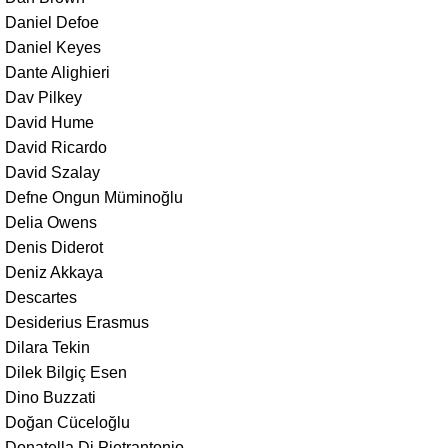
Daniel Defoe
Daniel Keyes
Dante Alighieri
Dav Pilkey
David Hume
David Ricardo
David Szalay
Defne Ongun Müminoğlu
Delia Owens
Denis Diderot
Deniz Akkaya
Descartes
Desiderius Erasmus
Dilara Tekin
Dilek Bilgiç Esen
Dino Buzzati
Doğan Cüceloğlu
Donatella Di Pietrantonio