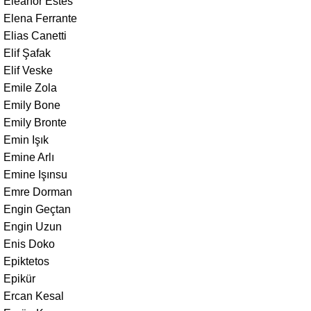
Eleanor Estes
Elena Ferrante
Elias Canetti
Elif Şafak
Elif Veske
Emile Zola
Emily Bone
Emily Bronte
Emin Işık
Emine Arlı
Emine Işınsu
Emre Dorman
Engin Geçtan
Engin Uzun
Enis Doko
Epiktetos
Epikür
Ercan Kesal