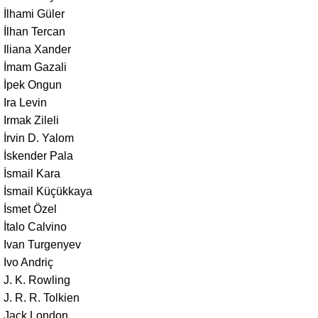
İlhami Güler
İlhan Tercan
Iliana Xander
İmam Gazali
İpek Ongun
Ira Levin
Irmak Zileli
İrvin D. Yalom
İskender Pala
İsmail Kara
İsmail Küçükkaya
İsmet Özel
İtalo Calvino
Ivan Turgenyev
Ivo Andriç
J. K. Rowling
J. R. R. Tolkien
Jack London