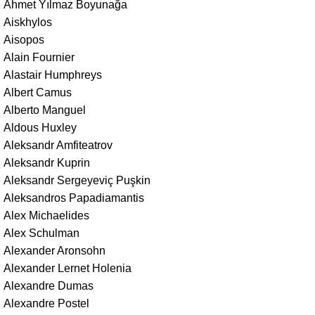
Ahmet Yılmaz Boyunağa
Aiskhylos
Aisopos
Alain Fournier
Alastair Humphreys
Albert Camus
Alberto Manguel
Aldous Huxley
Aleksandr Amfiteatrov
Aleksandr Kuprin
Aleksandr Sergeyeviç Puşkin
Aleksandros Papadiamantis
Alex Michaelides
Alex Schulman
Alexander Aronsohn
Alexander Lernet Holenia
Alexandre Dumas
Alexandre Postel