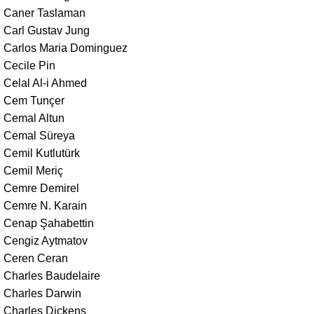
Caner Taslaman
Carl Gustav Jung
Carlos Maria Dominguez
Cecile Pin
Celal Al-i Ahmed
Cem Tunçer
Cemal Altun
Cemal Süreya
Cemil Kutlutürk
Cemil Meriç
Cemre Demirel
Cemre N. Karain
Cenap Şahabettin
Cengiz Aytmatov
Ceren Ceran
Charles Baudelaire
Charles Darwin
Charles Dickens