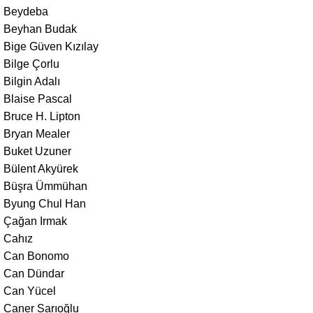
Beydeba
Beyhan Budak
Bige Güven Kızılay
Bilge Çorlu
Bilgin Adalı
Blaise Pascal
Bruce H. Lipton
Bryan Mealer
Buket Uzuner
Bülent Akyürek
Büşra Ümmühan
Byung Chul Han
Çağan Irmak
Cahız
Can Bonomo
Can Dündar
Can Yücel
Caner Sarıoğlu