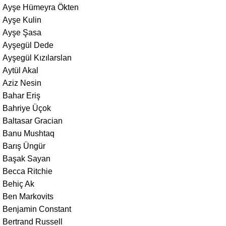
Ayşe Hümeyra Ökten
Ayşe Kulin
Ayşe Şasa
Ayşegül Dede
Ayşegül Kızılarslan
Aytül Akal
Aziz Nesin
Bahar Eriş
Bahriye Üçok
Baltasar Gracian
Banu Mushtaq
Barış Üngür
Başak Sayan
Becca Ritchie
Behiç Ak
Ben Markovits
Benjamin Constant
Bertrand Russell