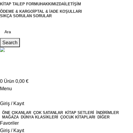
KITAP TALEP FORMU
HAKKIMIZDA
İLETIŞIM
ÖDEME & KARGO
İPTAL & İADE KOŞULLARI
SIKÇA SORULAN SORULAR
Search
Müşteri Hizmetleri
+4917621707200
0
Ürün
0,00
€
Menu
Giriş / Kayıt
ÖNE ÇIKANLAR
ÇOK SATANLAR
KITAP SETLERI
İNDIRIMLER
MAĞAZA
DÜNYA KLASIKLERI
ÇOCUK KITAPLARI
DIĞER
Favoriler
Giriş / Kayıt