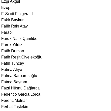
Ezgi Akgül
Ezop
F. Scott Fitzgerald
Fakir Baykurt
Falih Rıfkı Atay
Farabi
Faruk Nafiz Çamlıbel
Faruk Yıldız
Fatih Duman
Fatih Reşit Civelekoğlu
Fatih Tuncay
Fatma Aliye
Fatma Barbarosoğlu
Fatma Bayram
Fazıl Hüsnü Dağlarca
Federico Garcia Lorca
Ferenc Molnar
Ferhat Taştekin