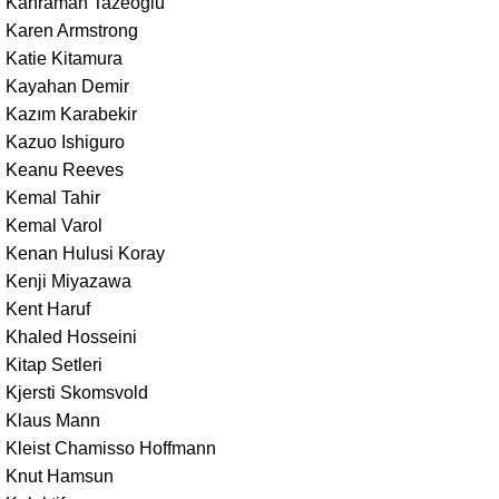
Kahraman Tazeoğlu
Karen Armstrong
Katie Kitamura
Kayahan Demir
Kazım Karabekir
Kazuo Ishiguro
Keanu Reeves
Kemal Tahir
Kemal Varol
Kenan Hulusi Koray
Kenji Miyazawa
Kent Haruf
Khaled Hosseini
Kitap Setleri
Kjersti Skomsvold
Klaus Mann
Kleist Chamisso Hoffmann
Knut Hamsun