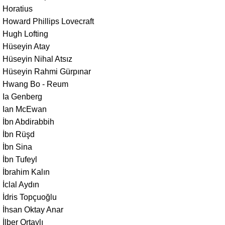
Horatius
Howard Phillips Lovecraft
Hugh Lofting
Hüseyin Atay
Hüseyin Nihal Atsız
Hüseyin Rahmi Gürpınar
Hwang Bo - Reum
Ia Genberg
Ian McEwan
İbn Abdirabbih
İbn Rüşd
İbn Sina
İbn Tufeyl
İbrahim Kalın
İclal Aydın
İdris Topçuoğlu
İhsan Oktay Anar
İlber Ortaylı