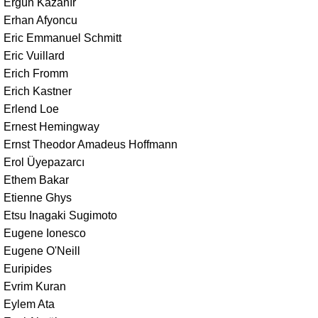
Ergün Kazanır
Erhan Afyoncu
Eric Emmanuel Schmitt
Eric Vuillard
Erich Fromm
Erich Kastner
Erlend Loe
Ernest Hemingway
Ernst Theodor Amadeus Hoffmann
Erol Üyepazarcı
Ethem Bakar
Etienne Ghys
Etsu Inagaki Sugimoto
Eugene Ionesco
Eugene O'Neill
Euripides
Evrim Kuran
Eylem Ata