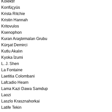
Kolektif
Konfüçyüs
Krista Ritchie
Kristin Hannah
Kritovulos
Ksenophon
Kuran Araştırmaları Grubu
Kürşat Demirci
Kutlu Akalın
Kyoka İzumi
L. J. Shen
La Fontaine
Laetitia Colombani
Lafcadio Hearn
Lama Kazi Dawa Samdup
Laozi
Laszlo Krasznahorkai
Latife Tekin