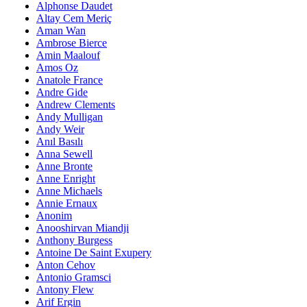
Alphonse Daudet
Altay Cem Meriç
Aman Wan
Ambrose Bierce
Amin Maalouf
Amos Oz
Anatole France
Andre Gide
Andrew Clements
Andy Mulligan
Andy Weir
Anıl Basılı
Anna Sewell
Anne Bronte
Anne Enright
Anne Michaels
Annie Ernaux
Anonim
Anooshirvan Miandji
Anthony Burgess
Antoine De Saint Exupery
Anton Cehov
Antonio Gramsci
Antony Flew
Arif Ergin