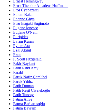
Ernest Hemingway
Ernst Theodor Amadeus Hoffmann
Erol Üyepazarcı
Ethem Bakar
Etienne Ghys
Etsu Inagaki Sugimoto
Eugene Ionesco
Eugene O'Neill
Euripides
Evrim Kuran
Eylem Ata
Ezgi Akgül
Ezop
F. Scott Fitzgerald
Fakir Baykurt
Falih Rıfkı Atay
Farabi
Faruk Nafiz Çamlıbel
Faruk Yıldız
Fatih Duman
Fatih Reşit Civelekoğlu
Fatih Tuncay
Fatma Aliye
Fatma Barbarosoğlu
Fatma Bayram