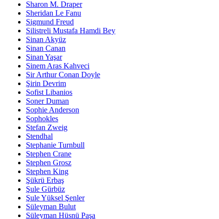
Sharon M. Draper
Sheridan Le Fanu
Sigmund Freud
Silistreli Mustafa Hamdi Bey
Sinan Akyüz
Sinan Canan
Sinan Yaşar
Sinem Aras Kahveci
Sir Arthur Conan Doyle
Şirin Devrim
Sofist Libanios
Soner Duman
Sophie Anderson
Sophokles
Stefan Zweig
Stendhal
Stephanie Turnbull
Stephen Crane
Stephen Grosz
Stephen King
Şükrü Erbaş
Şule Gürbüz
Şule Yüksel Şenler
Süleyman Bulut
Süleyman Hüsnü Paşa