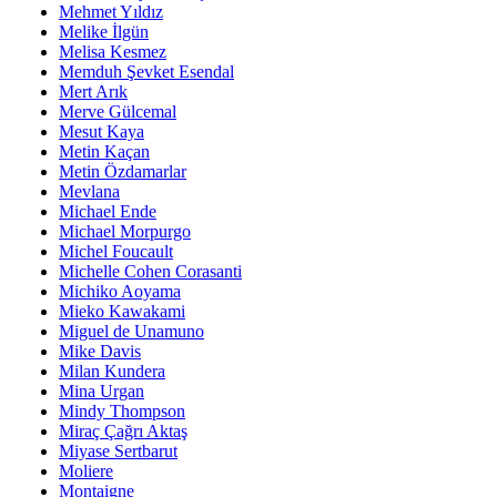
Mehmet Yıldız
Melike İlgün
Melisa Kesmez
Memduh Şevket Esendal
Mert Arık
Merve Gülcemal
Mesut Kaya
Metin Kaçan
Metin Özdamarlar
Mevlana
Michael Ende
Michael Morpurgo
Michel Foucault
Michelle Cohen Corasanti
Michiko Aoyama
Mieko Kawakami
Miguel de Unamuno
Mike Davis
Milan Kundera
Mina Urgan
Mindy Thompson
Miraç Çağrı Aktaş
Miyase Sertbarut
Moliere
Montaigne