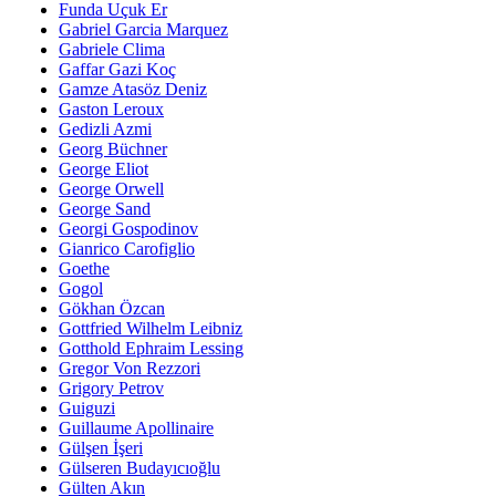
Funda Uçuk Er
Gabriel Garcia Marquez
Gabriele Clima
Gaffar Gazi Koç
Gamze Atasöz Deniz
Gaston Leroux
Gedizli Azmi
Georg Büchner
George Eliot
George Orwell
George Sand
Georgi Gospodinov
Gianrico Carofiglio
Goethe
Gogol
Gökhan Özcan
Gottfried Wilhelm Leibniz
Gotthold Ephraim Lessing
Gregor Von Rezzori
Grigory Petrov
Guiguzi
Guillaume Apollinaire
Gülşen İşeri
Gülseren Budayıcıoğlu
Gülten Akın