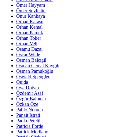
Ömer Hayyam
Ömer Seyfettin
Onur Kankaya
Orhan Karasu
Orhan Kemal
Orhan Pamuk
Orhan Toker
Orhan Veli
Osamu Dazai
Oscar Wilde
Osman Balcıgil
Osman Cemal Kaygılı
Osman Pamukoğlu
Oswald Spengler
Ouida
Oya Doğan
Özdemir Asaf
Özgür Balpınar
Özkan Öze
Pablo Neruda
Panait Istrati
Paola Peretti
Patricia Forde
Patrick Modiano