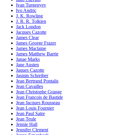
Ivan Turgenyev
Ivo Andriç
J. K. Rowling
J. R. R. Tolkien
Jack London
Jacques Cazotte
James Clear
James George Frazer
James Maclaine
James Matthew Barrie
Janae Marks
Jane Austen
Jaques Cazotte
Jasmin Schreiber
Jean Bertrand Pontalis
Jean Cavailles
Jean Christophe Grange
Jean Francois de Bastide
Jean Jacques Rousseau
Jean Louis Fournier
Jean Paul Satre
Jean Teule
Jennie Hall
Jennifer Clement