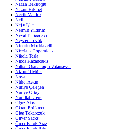
Nazan Bekiroğlu
Nazım Hikmet
Necib Mahfuz
Nefi
Nejat İşler
Nermin Yıldırım
Neval El Saadavi
Neyzen Tevfik
Niccolo Machiavelli
Nicolaus Copernicus
Nikola Tesla
Nikos Kazancakis
Nilhan Osmanoğlu Vatansever
Nizamül Mülk
Novalis
Nüket Aşkın
Nuriye Çeleğen
Nuriye Ortaylı
Nurullah Genç
Oğuz Atay
Oktan Erdikmen
Olga Tokarczuk
Oliver Sacks
Ömer Faruk Araz
Ömer Faruk Paksu