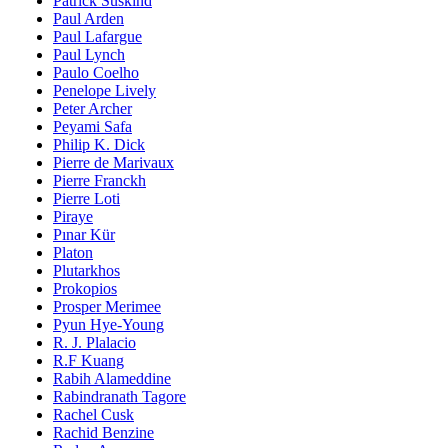
Patrick Süskind
Paul Arden
Paul Lafargue
Paul Lynch
Paulo Coelho
Penelope Lively
Peter Archer
Peyami Safa
Philip K. Dick
Pierre de Marivaux
Pierre Franckh
Pierre Loti
Piraye
Pınar Kür
Platon
Plutarkhos
Prokopios
Prosper Merimee
Pyun Hye-Young
R. J. Plalacio
R.F Kuang
Rabih Alameddine
Rabindranath Tagore
Rachel Cusk
Rachid Benzine