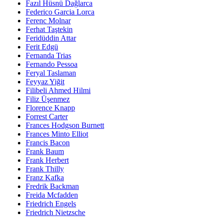
Fazıl Hüsnü Dağlarca
Federico Garcia Lorca
Ferenc Molnar
Ferhat Taştekin
Feridüddin Attar
Ferit Edgü
Fernanda Trias
Fernando Pessoa
Feryal Taslaman
Feyyaz Yiğit
Filibeli Ahmed Hilmi
Filiz Üşenmez
Florence Knapp
Forrest Carter
Frances Hodgson Burnett
Frances Minto Elliot
Francis Bacon
Frank Baum
Frank Herbert
Frank Thilly
Franz Kafka
Fredrik Backman
Freida Mcfadden
Friedrich Engels
Friedrich Nietzsche