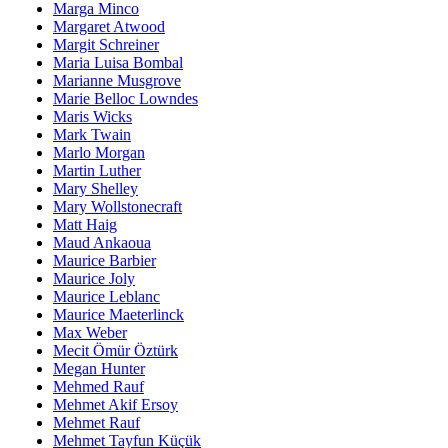
Marga Minco
Margaret Atwood
Margit Schreiner
Maria Luisa Bombal
Marianne Musgrove
Marie Belloc Lowndes
Maris Wicks
Mark Twain
Marlo Morgan
Martin Luther
Mary Shelley
Mary Wollstonecraft
Matt Haig
Maud Ankaoua
Maurice Barbier
Maurice Joly
Maurice Leblanc
Maurice Maeterlinck
Max Weber
Mecit Ömür Öztürk
Megan Hunter
Mehmed Rauf
Mehmet Akif Ersoy
Mehmet Rauf
Mehmet Tayfun Küçük