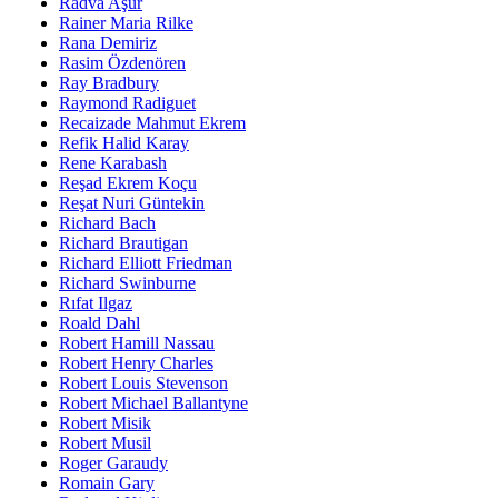
Radva Aşur
Rainer Maria Rilke
Rana Demiriz
Rasim Özdenören
Ray Bradbury
Raymond Radiguet
Recaizade Mahmut Ekrem
Refik Halid Karay
Rene Karabash
Reşad Ekrem Koçu
Reşat Nuri Güntekin
Richard Bach
Richard Brautigan
Richard Elliott Friedman
Richard Swinburne
Rıfat Ilgaz
Roald Dahl
Robert Hamill Nassau
Robert Henry Charles
Robert Louis Stevenson
Robert Michael Ballantyne
Robert Misik
Robert Musil
Roger Garaudy
Romain Gary