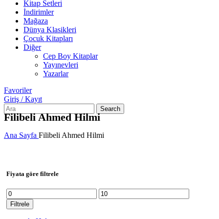
Kitap Setleri
İndirimler
Mağaza
Dünya Klasikleri
Çocuk Kitapları
Diğer
Cep Boy Kitaplar
Yayınevleri
Yazarlar
Favoriler
Giriş / Kayıt
Search
Filibeli Ahmed Hilmi
Ana Sayfa
Filibeli Ahmed Hilmi
Fiyata göre filtrele
En
En
düşük
yüksek
Filtrele
fiyat
fiyat