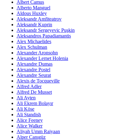
Albert Camus
Alberto Manguel
Aldous Huxley
Aleksandr Amfiteatrov
Aleksandr Kuprin
Aleksandr Sergeyeviç Puşkin
Aleksandros Papadiamantis
Alex Michaelides
Alex Schulman
Alexander Aronsohn
Alexander Lernet Holenia
Alexandre Dumas
Alexandre Postel
Alexandre Seurat
Alexis de Tocqueville
Alfred Adler
Alfred De Musset
Ali Ayten
Ali Ekrem Bolayır
Ali Köse
Ali Standish
Alice Feeney
Alice Walker
Aliyah Umm Raiyaan
Alper Canıgüz