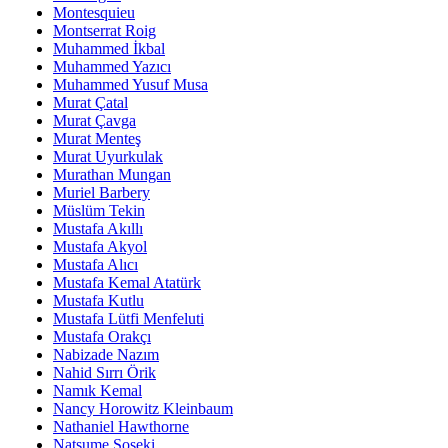
Montesquieu
Montserrat Roig
Muhammed İkbal
Muhammed Yazıcı
Muhammed Yusuf Musa
Murat Çatal
Murat Çavga
Murat Menteş
Murat Uyurkulak
Murathan Mungan
Muriel Barbery
Müslüm Tekin
Mustafa Akıllı
Mustafa Akyol
Mustafa Alıcı
Mustafa Kemal Atatürk
Mustafa Kutlu
Mustafa Lütfi Menfeluti
Mustafa Orakçı
Nabizade Nazım
Nahid Sırrı Örik
Namık Kemal
Nancy Horowitz Kleinbaum
Nathaniel Hawthorne
Natsume Soseki