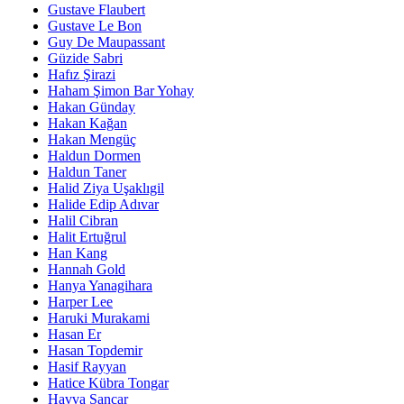
Gustave Flaubert
Gustave Le Bon
Guy De Maupassant
Güzide Sabri
Hafız Şirazi
Haham Şimon Bar Yohay
Hakan Günday
Hakan Kağan
Hakan Mengüç
Haldun Dormen
Haldun Taner
Halid Ziya Uşaklıgil
Halide Edip Adıvar
Halil Cibran
Halit Ertuğrul
Han Kang
Hannah Gold
Hanya Yanagihara
Harper Lee
Haruki Murakami
Hasan Er
Hasan Topdemir
Hasif Rayyan
Hatice Kübra Tongar
Havva Sancar