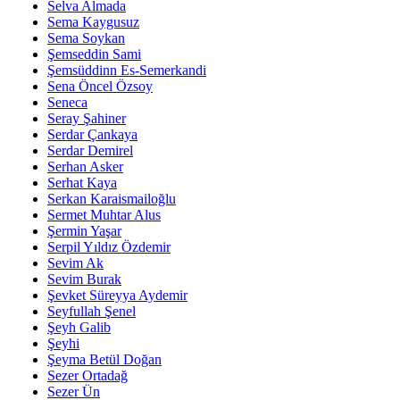
Selva Almada
Sema Kaygusuz
Sema Soykan
Şemseddin Sami
Şemsüddinn Es-Semerkandi
Sena Öncel Özsoy
Seneca
Seray Şahiner
Serdar Çankaya
Serdar Demirel
Serhan Asker
Serhat Kaya
Serkan Karaismailoğlu
Sermet Muhtar Alus
Şermin Yaşar
Serpil Yıldız Özdemir
Sevim Ak
Sevim Burak
Şevket Süreyya Aydemir
Seyfullah Şenel
Şeyh Galib
Şeyhi
Şeyma Betül Doğan
Sezer Ortadağ
Sezer Ün