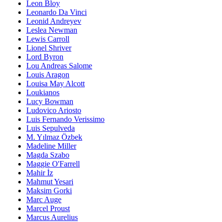
Leon Bloy
Leonardo Da Vinci
Leonid Andreyev
Leslea Newman
Lewis Carroll
Lionel Shriver
Lord Byron
Lou Andreas Salome
Louis Aragon
Louisa May Alcott
Loukianos
Lucy Bowman
Ludovico Ariosto
Luis Fernando Verissimo
Luis Sepulveda
M. Yılmaz Özbek
Madeline Miller
Magda Szabo
Maggie O'Farrell
Mahir İz
Mahmut Yesari
Maksim Gorki
Marc Auge
Marcel Proust
Marcus Aurelius