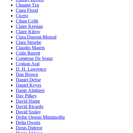
Chuang Tzu
Ciara Flood
Cicero
Cihan Çelik
Claire Keegan
Claire Kilroy
Clara Dupont-Monod
Clara Stroebe
Claudio Magris
Colin Barrett
Comtesse De Segur
Coşkun Aral
D. H. Lawrence
Dan Brown
Daniel Defoe
Daniel Keyes
Dante Alighieri
Dav Pilkey
David Hume
David Ricardo
David Szalay
Defne Ongun Müminoğlu
Delia Owens
Denis Diderot