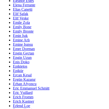
Eleanor Estes
Elena Ferrante
Elias Canetti
Elif Şafak
Elif Veske
Emile Zola
Emily Bone
Emily Bronte
Emin Işık
Emine Arlı
Emine Işınsu
Emre Dorman
Engin Geçtan
Engin Uzun
Enis Doko
Epiktetos
Epikür
Ercan Kesal
Ergün Kazanır
Erhan Afyoncu
Eric Emmanuel Schmitt
Eric Vuillard
Erich Fromm
Erich Kastner
Erlend Loe