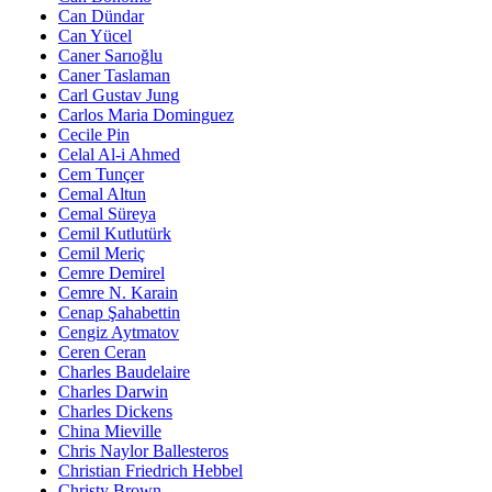
Can Dündar
Can Yücel
Caner Sarıoğlu
Caner Taslaman
Carl Gustav Jung
Carlos Maria Dominguez
Cecile Pin
Celal Al-i Ahmed
Cem Tunçer
Cemal Altun
Cemal Süreya
Cemil Kutlutürk
Cemil Meriç
Cemre Demirel
Cemre N. Karain
Cenap Şahabettin
Cengiz Aytmatov
Ceren Ceran
Charles Baudelaire
Charles Darwin
Charles Dickens
China Mieville
Chris Naylor Ballesteros
Christian Friedrich Hebbel
Christy Brown