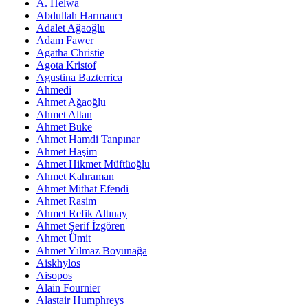
A. Helwa
Abdullah Harmancı
Adalet Ağaoğlu
Adam Fawer
Agatha Christie
Agota Kristof
Agustina Bazterrica
Ahmedi
Ahmet Ağaoğlu
Ahmet Altan
Ahmet Buke
Ahmet Hamdi Tanpınar
Ahmet Haşim
Ahmet Hikmet Müftüoğlu
Ahmet Kahraman
Ahmet Mithat Efendi
Ahmet Rasim
Ahmet Refik Altınay
Ahmet Şerif İzgören
Ahmet Ümit
Ahmet Yılmaz Boyunağa
Aiskhylos
Aisopos
Alain Fournier
Alastair Humphreys