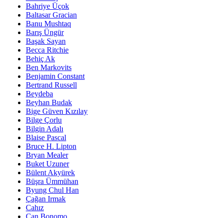
Bahriye Üçok
Baltasar Gracian
Banu Mushtaq
Barış Üngür
Başak Sayan
Becca Ritchie
Behiç Ak
Ben Markovits
Benjamin Constant
Bertrand Russell
Beydeba
Beyhan Budak
Bige Güven Kızılay
Bilge Çorlu
Bilgin Adalı
Blaise Pascal
Bruce H. Lipton
Bryan Mealer
Buket Uzuner
Bülent Akyürek
Büşra Ümmühan
Byung Chul Han
Çağan Irmak
Cahız
Can Bonomo