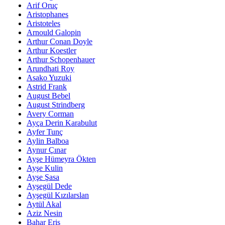
Arif Oruç
Aristophanes
Aristoteles
Arnould Galopin
Arthur Conan Doyle
Arthur Koestler
Arthur Schopenhauer
Arundhati Roy
Asako Yuzuki
Astrid Frank
August Bebel
August Strindberg
Avery Corman
Ayça Derin Karabulut
Ayfer Tunç
Aylin Balboa
Aynur Çınar
Ayşe Hümeyra Ökten
Ayşe Kulin
Ayşe Şasa
Ayşegül Dede
Ayşegül Kızılarslan
Aytül Akal
Aziz Nesin
Bahar Eriş