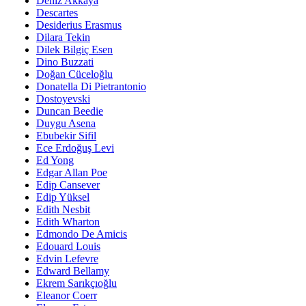
Deniz Akkaya
Descartes
Desiderius Erasmus
Dilara Tekin
Dilek Bilgiç Esen
Dino Buzzati
Doğan Cüceloğlu
Donatella Di Pietrantonio
Dostoyevski
Duncan Beedie
Duygu Asena
Ebubekir Sifil
Ece Erdoğuş Levi
Ed Yong
Edgar Allan Poe
Edip Cansever
Edip Yüksel
Edith Nesbit
Edith Wharton
Edmondo De Amicis
Edouard Louis
Edvin Lefevre
Edward Bellamy
Ekrem Sarıkçıoğlu
Eleanor Coerr