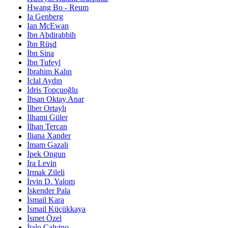
Hwang Bo - Reum
Ia Genberg
Ian McEwan
İbn Abdirabbih
İbn Rüşd
İbn Sina
İbn Tufeyl
İbrahim Kalın
İclal Aydın
İdris Topçuoğlu
İhsan Oktay Anar
İlber Ortaylı
İlhami Güler
İlhan Tercan
Iliana Xander
İmam Gazali
İpek Ongun
Ira Levin
Irmak Zileli
İrvin D. Yalom
İskender Pala
İsmail Kara
İsmail Küçükkaya
İsmet Özel
İtalo Calvino