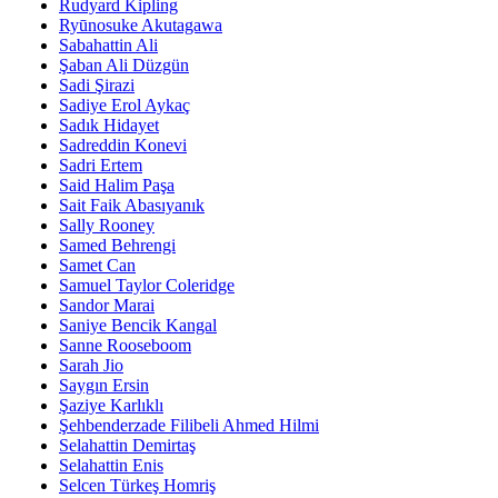
Rudyard Kipling
Ryūnosuke Akutagawa
Sabahattin Ali
Şaban Ali Düzgün
Sadi Şirazi
Sadiye Erol Aykaç
Sadık Hidayet
Sadreddin Konevi
Sadri Ertem
Said Halim Paşa
Sait Faik Abasıyanık
Sally Rooney
Samed Behrengi
Samet Can
Samuel Taylor Coleridge
Sandor Marai
Saniye Bencik Kangal
Sanne Rooseboom
Sarah Jio
Saygın Ersin
Şaziye Karlıklı
Şehbenderzade Filibeli Ahmed Hilmi
Selahattin Demirtaş
Selahattin Enis
Selcen Türkeş Homriş