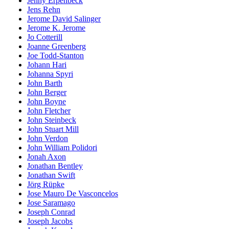
Jenny Erpenbeck
Jens Rehn
Jerome David Salinger
Jerome K. Jerome
Jo Cotterill
Joanne Greenberg
Joe Todd-Stanton
Johann Hari
Johanna Spyri
John Barth
John Berger
John Boyne
John Fletcher
John Steinbeck
John Stuart Mill
John Verdon
John William Polidori
Jonah Axon
Jonathan Bentley
Jonathan Swift
Jörg Rüpke
Jose Mauro De Vasconcelos
Jose Saramago
Joseph Conrad
Joseph Jacobs