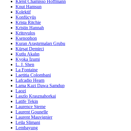
Kleist Chamisso Hoffmann
Knut Hamsun
Kolektif
Konfüçyüs
Krista Ritchie
Kristin Hannah
Kritovulos
Ksenophon
Kuran Araştırmaları Grubu
Kürşat Demirci
Kutlu Akalın
Kyoka İzumi
L. J. Shen
La Fontaine
Laetitia Colombani
Lafcadio Hearn
Lama Kazi Dawa Samdup
Laozi
Laszlo Krasznahorkai
Latife Tekin
Laurence Sterne
Laurent Gounelle
Laurent Mauvignier
Leila Slimani
Lembayung