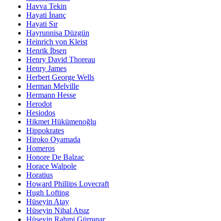
Havva Tekin
Hayati İnanç
Hayati Sır
Hayrunnisa Düzgün
Heinrich von Kleist
Henrik İbsen
Henry David Thoreau
Henry James
Herbert George Wells
Herman Melville
Hermann Hesse
Herodot
Hesiodos
Hikmet Hükümenoğlu
Hippokrates
Hiroko Oyamada
Homeros
Honore De Balzac
Horace Walpole
Horatius
Howard Phillips Lovecraft
Hugh Lofting
Hüseyin Atay
Hüseyin Nihal Atsız
Hüseyin Rahmi Gürpınar