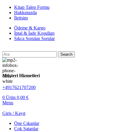
Kitap Talep Formu
Hakkımızda
İletişim
Ödeme & Kargo
İptal & İade Koşulları
Sıkça Sorulan Sorular
Search
Müşteri Hizmetleri
+4917621707200
0
Ürün
0,00
€
Menu
Giriş / Kayıt
Öne Çıkanlar
Çok Satanlar