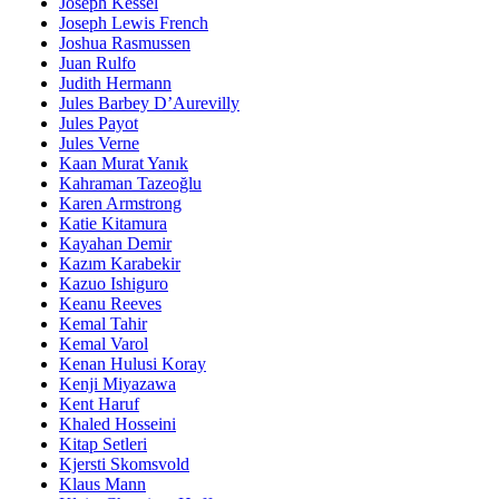
Joseph Kessel
Joseph Lewis French
Joshua Rasmussen
Juan Rulfo
Judith Hermann
Jules Barbey D’Aurevilly
Jules Payot
Jules Verne
Kaan Murat Yanık
Kahraman Tazeoğlu
Karen Armstrong
Katie Kitamura
Kayahan Demir
Kazım Karabekir
Kazuo Ishiguro
Keanu Reeves
Kemal Tahir
Kemal Varol
Kenan Hulusi Koray
Kenji Miyazawa
Kent Haruf
Khaled Hosseini
Kitap Setleri
Kjersti Skomsvold
Klaus Mann