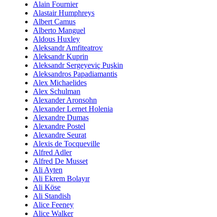
Alain Fournier
Alastair Humphreys
Albert Camus
Alberto Manguel
Aldous Huxley
Aleksandr Amfiteatrov
Aleksandr Kuprin
Aleksandr Sergeyeviç Puşkin
Aleksandros Papadiamantis
Alex Michaelides
Alex Schulman
Alexander Aronsohn
Alexander Lernet Holenia
Alexandre Dumas
Alexandre Postel
Alexandre Seurat
Alexis de Tocqueville
Alfred Adler
Alfred De Musset
Ali Ayten
Ali Ekrem Bolayır
Ali Köse
Ali Standish
Alice Feeney
Alice Walker