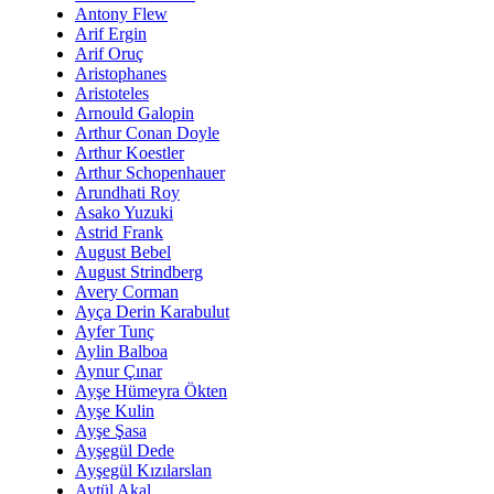
Antony Flew
Arif Ergin
Arif Oruç
Aristophanes
Aristoteles
Arnould Galopin
Arthur Conan Doyle
Arthur Koestler
Arthur Schopenhauer
Arundhati Roy
Asako Yuzuki
Astrid Frank
August Bebel
August Strindberg
Avery Corman
Ayça Derin Karabulut
Ayfer Tunç
Aylin Balboa
Aynur Çınar
Ayşe Hümeyra Ökten
Ayşe Kulin
Ayşe Şasa
Ayşegül Dede
Ayşegül Kızılarslan
Aytül Akal