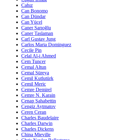
Cahız
Can Bonomo
Can Dündar
Can Yücel
Caner Sarıoğlu
Caner Taslaman
Carl Gustav Jung
Carlos Maria Dominguez
Cecile Pin
Celal Al-i Ahmed
Cem Tunçer
Cemal Altun
Cemal Süreya
Cemil Kutlutürk
Cemil Meriç
Cemre Demirel
Cemre N. Karain
Cenap Şahabettin
Cengiz Aytmatov
Ceren Ceran
Charles Baudelaire
Charles Darwin
Charles Dickens
China Mieville