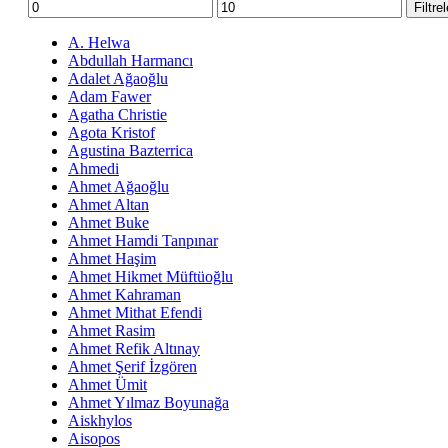
En
En
Filtre
düşük
yüksek
fiyat
fiyat
A. Helwa
Abdullah Harmancı
Adalet Ağaoğlu
Adam Fawer
Agatha Christie
Agota Kristof
Agustina Bazterrica
Ahmedi
Ahmet Ağaoğlu
Ahmet Altan
Ahmet Buke
Ahmet Hamdi Tanpınar
Ahmet Haşim
Ahmet Hikmet Müftüoğlu
Ahmet Kahraman
Ahmet Mithat Efendi
Ahmet Rasim
Ahmet Refik Altınay
Ahmet Şerif İzgören
Ahmet Ümit
Ahmet Yılmaz Boyunağa
Aiskhylos
Aisopos