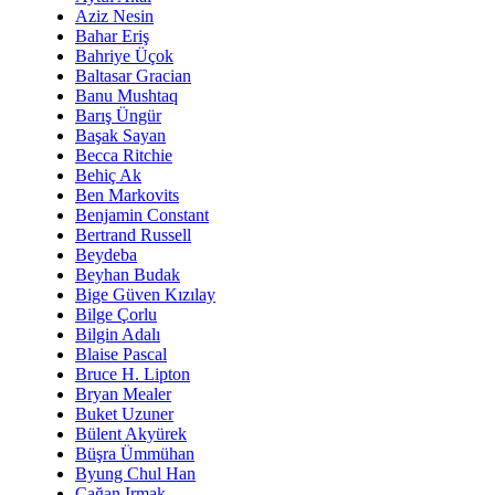
Aziz Nesin
Bahar Eriş
Bahriye Üçok
Baltasar Gracian
Banu Mushtaq
Barış Üngür
Başak Sayan
Becca Ritchie
Behiç Ak
Ben Markovits
Benjamin Constant
Bertrand Russell
Beydeba
Beyhan Budak
Bige Güven Kızılay
Bilge Çorlu
Bilgin Adalı
Blaise Pascal
Bruce H. Lipton
Bryan Mealer
Buket Uzuner
Bülent Akyürek
Büşra Ümmühan
Byung Chul Han
Çağan Irmak