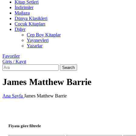
Kitap Setleri
İndirimler
Mağaza
Dünya Klasikleri
Çocuk Kitapları
Diğer
Cep Boy Kitaplar
Yayınevleri
Yazarlar
Favoriler
Giriş / Kayıt
Search
James Matthew Barrie
Ana Sayfa
James Matthew Barrie
Fiyata göre filtrele