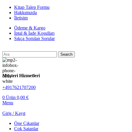
Kitap Talep Formu
Hakkımızda
İletişim
Ödeme & Kargo
İptal & İade Koşulları
Sıkça Sorulan Sorular
Search
Müşteri Hizmetleri
+4917621707200
0
Ürün
0,00
€
Menu
Giriş / Kayıt
Öne Çıkanlar
Çok Satanlar