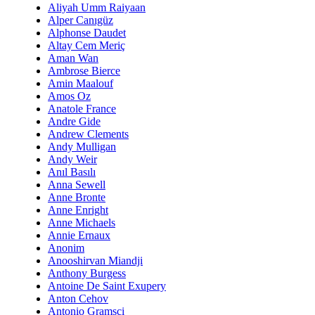
Aliyah Umm Raiyaan
Alper Canıgüz
Alphonse Daudet
Altay Cem Meriç
Aman Wan
Ambrose Bierce
Amin Maalouf
Amos Oz
Anatole France
Andre Gide
Andrew Clements
Andy Mulligan
Andy Weir
Anıl Basılı
Anna Sewell
Anne Bronte
Anne Enright
Anne Michaels
Annie Ernaux
Anonim
Anooshirvan Miandji
Anthony Burgess
Antoine De Saint Exupery
Anton Cehov
Antonio Gramsci