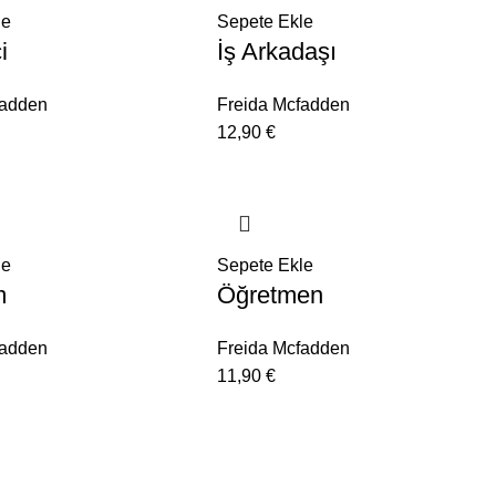
le
Sepete Ekle
i
İş Arkadaşı
fadden
Freida Mcfadden
12,90
€
le
Sepete Ekle
m
Öğretmen
fadden
Freida Mcfadden
11,90
€