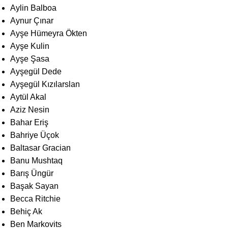
Aylin Balboa
Aynur Çınar
Ayşe Hümeyra Ökten
Ayşe Kulin
Ayşe Şasa
Ayşegül Dede
Ayşegül Kızılarslan
Aytül Akal
Aziz Nesin
Bahar Eriş
Bahriye Üçok
Baltasar Gracian
Banu Mushtaq
Barış Üngür
Başak Sayan
Becca Ritchie
Behiç Ak
Ben Markovits