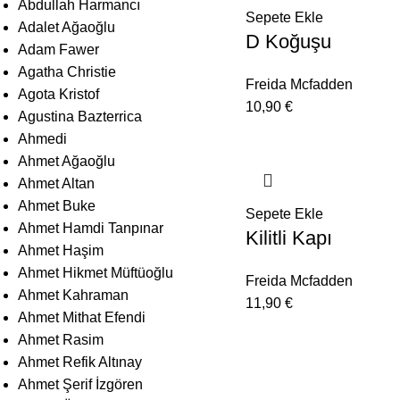
Abdullah Harmancı
Sepete Ekle
Adalet Ağaoğlu
D Koğuşu
Adam Fawer
Agatha Christie
Freida Mcfadden
Agota Kristof
10,90
€
Agustina Bazterrica
Ahmedi
Ahmet Ağaoğlu
Ahmet Altan
Ahmet Buke
Sepete Ekle
Ahmet Hamdi Tanpınar
Kilitli Kapı
Ahmet Haşim
Ahmet Hikmet Müftüoğlu
Freida Mcfadden
Ahmet Kahraman
11,90
€
Ahmet Mithat Efendi
Ahmet Rasim
Ahmet Refik Altınay
Ahmet Şerif İzgören