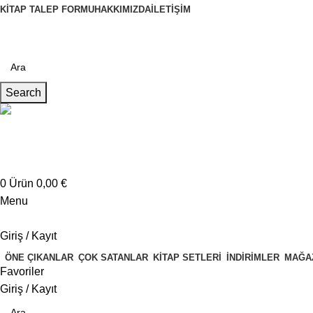
KITAP TALEP FORMU
HAKKIMIZDA
İLETIŞIM
Search
Müşteri Hizmetleri
+4917621707200
0
Ürün
0,00
€
Menu
Giriş / Kayıt
ÖNE ÇIKANLAR
ÇOK SATANLAR
KITAP SETLERI
İNDIRIMLER
MAĞA
Favoriler
Giriş / Kayıt