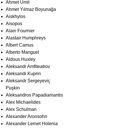
Ahmet Ümit
Ahmet Yılmaz Boyunağa
Aiskhylos
Aisopos
Alain Fournier
Alastair Humphreys
Albert Camus
Alberto Manguel
Aldous Huxley
Aleksandr Amfiteatrov
Aleksandr Kuprin
Aleksandr Sergeyeviç
Puşkin
Aleksandros Papadiamantis
Alex Michaelides
Alex Schulman
Alexander Aronsohn
Alexander Lernet Holenia