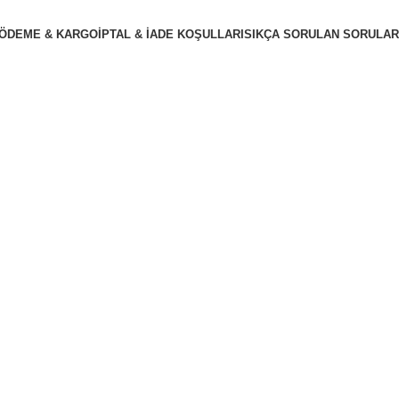
ÖDEME & KARGO
İPTAL & İADE KOŞULLARI
SIKÇA SORULAN SORULAR