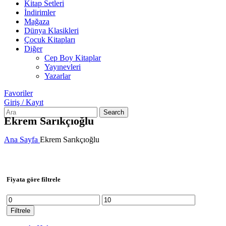
Kitap Setleri
İndirimler
Mağaza
Dünya Klasikleri
Çocuk Kitapları
Diğer
Cep Boy Kitaplar
Yayınevleri
Yazarlar
Favoriler
Giriş / Kayıt
Search
Ekrem Sarıkçıoğlu
Ana Sayfa
Ekrem Sarıkçıoğlu
Fiyata göre filtrele
En
En
düşük
yüksek
Filtrele
fiyat
fiyat