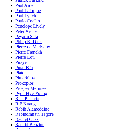
Patrick Süskind
Paul Arden
Paul Lafargue
Paul Lynch
Paulo Coelho
Penelope Lively
Peter Archer
Peyami Safa
Philip K. Dick
Pierre de Marivaux
Pierre Franckh
Pierre Loti
Piraye
Pınar Kür
Platon
Plutarkhos
Prokopios
Prosper Merimee
Pyun Hye-Young
R. J. Plalacio
R.F Kuang
Rabih Alameddine
Rabindranath Tagore
Rachel Cusk
Rachid Benzine