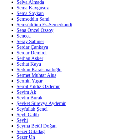
Selva Almada
Sema Kaygusuz
Sema Soykan
Şemseddin Sami
Şemsüddinn Es-Semerkandi
Sena Öncel Özsoy
Seneca
Seray Şahiner
Serdar Çankaya
Serdar Demirel
Serhan Asker
Serhat Kaya
Serkan Karaismailoğlu
Sermet Muhtar Alus
Şermin Yaşar
Serpil Yıldız Özdemir
Sevim Ak
Sevim Burak
Şevket Süreyya Aydemir
Seyfullah Şenel
Şeyh Galib
Şeyhi
Şeyma Betül Doğan
Sezer Ortadağ
Sezer Ün