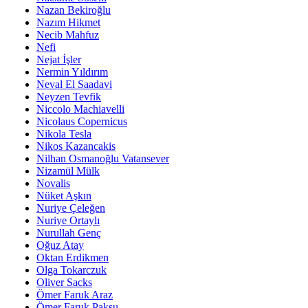
Nazan Bekiroğlu
Nazım Hikmet
Necib Mahfuz
Nefi
Nejat İşler
Nermin Yıldırım
Neval El Saadavi
Neyzen Tevfik
Niccolo Machiavelli
Nicolaus Copernicus
Nikola Tesla
Nikos Kazancakis
Nilhan Osmanoğlu Vatansever
Nizamül Mülk
Novalis
Nüket Aşkın
Nuriye Çeleğen
Nuriye Ortaylı
Nurullah Genç
Oğuz Atay
Oktan Erdikmen
Olga Tokarczuk
Oliver Sacks
Ömer Faruk Araz
Ömer Faruk Paksu