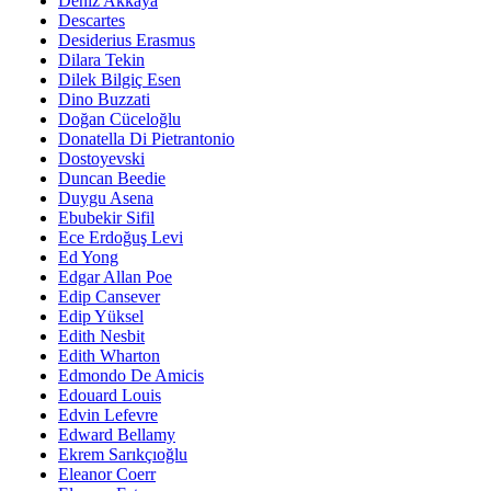
Deniz Akkaya
Descartes
Desiderius Erasmus
Dilara Tekin
Dilek Bilgiç Esen
Dino Buzzati
Doğan Cüceloğlu
Donatella Di Pietrantonio
Dostoyevski
Duncan Beedie
Duygu Asena
Ebubekir Sifil
Ece Erdoğuş Levi
Ed Yong
Edgar Allan Poe
Edip Cansever
Edip Yüksel
Edith Nesbit
Edith Wharton
Edmondo De Amicis
Edouard Louis
Edvin Lefevre
Edward Bellamy
Ekrem Sarıkçıoğlu
Eleanor Coerr