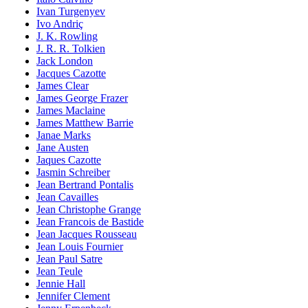
Ivan Turgenyev
Ivo Andriç
J. K. Rowling
J. R. R. Tolkien
Jack London
Jacques Cazotte
James Clear
James George Frazer
James Maclaine
James Matthew Barrie
Janae Marks
Jane Austen
Jaques Cazotte
Jasmin Schreiber
Jean Bertrand Pontalis
Jean Cavailles
Jean Christophe Grange
Jean Francois de Bastide
Jean Jacques Rousseau
Jean Louis Fournier
Jean Paul Satre
Jean Teule
Jennie Hall
Jennifer Clement