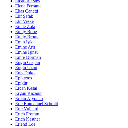
Eleanor Estes
Elena Ferrante
Elias Canetti
Elif Şafak
Elif Veske
Emile Zola
Emily Bone
Emily Bronte
Emin Işık
Emine Arlı
Emine Işınsu
Emre Dorman
Engin Geçtan
Engin Uzun
Enis Doko
Epiktetos
Epikür
Ercan Kesal
Ergün Kazanır
Erhan Afyoncu
Eric Emmanuel Schmitt
Eric Vuillard
Erich Fromm
Erich Kastner
Erlend Loe