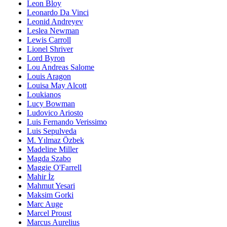
Leon Bloy
Leonardo Da Vinci
Leonid Andreyev
Leslea Newman
Lewis Carroll
Lionel Shriver
Lord Byron
Lou Andreas Salome
Louis Aragon
Louisa May Alcott
Loukianos
Lucy Bowman
Ludovico Ariosto
Luis Fernando Verissimo
Luis Sepulveda
M. Yılmaz Özbek
Madeline Miller
Magda Szabo
Maggie O'Farrell
Mahir İz
Mahmut Yesari
Maksim Gorki
Marc Auge
Marcel Proust
Marcus Aurelius