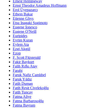
Ernest Hemingway
Ernst Theodor Amadeus Hoffmann
Erol Üyepazarcı
Ethem Bakar
Etienne Ghys
Etsu Inagaki Sugimoto
Eugene Ionesco
Eugene O'Neill
Euripides
Evrim Kuran
Eylem Ata
Ezgi Akgül
Ezop
F. Scott Fitzgerald
Fakir Baykurt
Falih Rıfkı Atay
Farabi
Faruk Nafiz Çamlıbel
Faruk Yıldız
Fatih Duman
Fatih Reşit Civelekoğlu
Fatih Tuncay
Fatma Aliye
Fatma Barbarosoğlu
Fatma Bayram