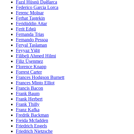
Fazıl Hüsnü Dağlarca
Federico Garcia Lorca
Ferenc Molnar
Ferhat Taştekin
Feridüddin Attar
Ferit Edgü
Fernanda Trias
Fernando Pessoa
Feryal Taslaman
Feyyaz Yiğit
Filibeli Ahmed Hilmi
Filiz Üşenmez
Florence Knapp
Forrest Carter
Frances Hodgson Burnett
Frances Minto Elliot
Francis Bacon
Frank Baum
Frank Herbert
Frank Thilly
Franz Kafka
Fredrik Backman
Freida Mcfadden
Friedrich Engels
Friedrich Nietzsche