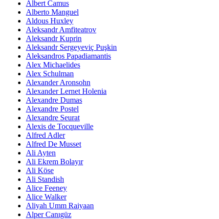
Albert Camus
Alberto Manguel
Aldous Huxley
Aleksandr Amfiteatrov
Aleksandr Kuprin
Aleksandr Sergeyeviç Puşkin
Aleksandros Papadiamantis
Alex Michaelides
Alex Schulman
Alexander Aronsohn
Alexander Lernet Holenia
Alexandre Dumas
Alexandre Postel
Alexandre Seurat
Alexis de Tocqueville
Alfred Adler
Alfred De Musset
Ali Ayten
Ali Ekrem Bolayır
Ali Köse
Ali Standish
Alice Feeney
Alice Walker
Aliyah Umm Raiyaan
Alper Canıgüz