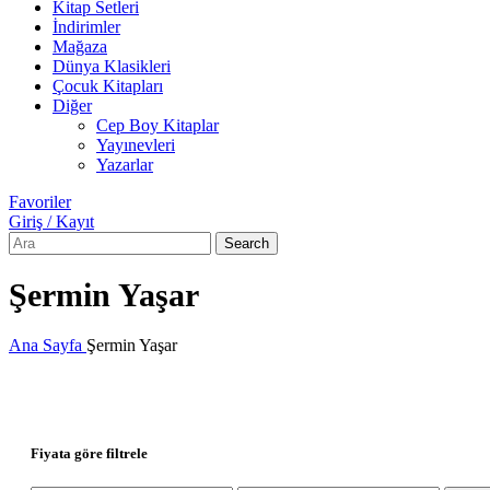
Kitap Setleri
İndirimler
Mağaza
Dünya Klasikleri
Çocuk Kitapları
Diğer
Cep Boy Kitaplar
Yayınevleri
Yazarlar
Favoriler
Giriş / Kayıt
Search
Şermin Yaşar
Ana Sayfa
Şermin Yaşar
Fiyata göre filtrele