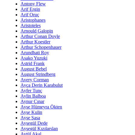
Antony Flew
Arif Ergin
Arif Oruç
Aristophanes
Aristoteles
Arnould Galopin
Arthur Conan Doyle
Arthur Koestler
Arthur Schopenhauer
Arundhati Roy
Asako Yuzuki
Astrid Frank
August Bebel
August Strindberg
Avery Corman
Ayça Derin Karabulut
Ayfer Tunç
Aylin Balboa
Aynur Çınar
Ayşe Hümeyra Ökten
Ayşe Kulin
Ayşe Şasa
Ayşegül Dede
Ayşegül Kızılarslan
Aytül Akal