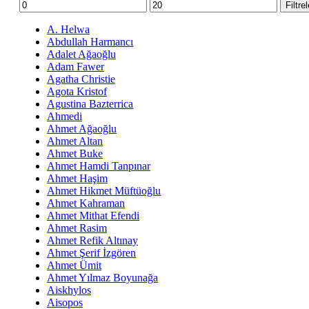
En
En
Filtre
düşük
yüksek
fiyat
fiyat
A. Helwa
Abdullah Harmancı
Adalet Ağaoğlu
Adam Fawer
Agatha Christie
Agota Kristof
Agustina Bazterrica
Ahmedi
Ahmet Ağaoğlu
Ahmet Altan
Ahmet Buke
Ahmet Hamdi Tanpınar
Ahmet Haşim
Ahmet Hikmet Müftüoğlu
Ahmet Kahraman
Ahmet Mithat Efendi
Ahmet Rasim
Ahmet Refik Altınay
Ahmet Şerif İzgören
Ahmet Ümit
Ahmet Yılmaz Boyunağa
Aiskhylos
Aisopos