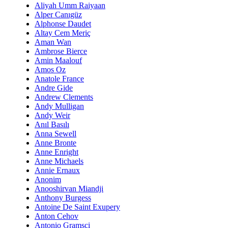
Aliyah Umm Raiyaan
Alper Canıgüz
Alphonse Daudet
Altay Cem Meriç
Aman Wan
Ambrose Bierce
Amin Maalouf
Amos Oz
Anatole France
Andre Gide
Andrew Clements
Andy Mulligan
Andy Weir
Anıl Basılı
Anna Sewell
Anne Bronte
Anne Enright
Anne Michaels
Annie Ernaux
Anonim
Anooshirvan Miandji
Anthony Burgess
Antoine De Saint Exupery
Anton Cehov
Antonio Gramsci