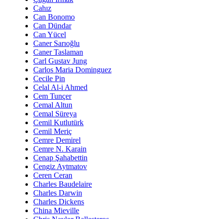
Cahız
Can Bonomo
Can Dündar
Can Yücel
Caner Sarıoğlu
Caner Taslaman
Carl Gustav Jung
Carlos Maria Dominguez
Cecile Pin
Celal Al-i Ahmed
Cem Tunçer
Cemal Altun
Cemal Süreya
Cemil Kutlutürk
Cemil Meriç
Cemre Demirel
Cemre N. Karain
Cenap Şahabettin
Cengiz Aytmatov
Ceren Ceran
Charles Baudelaire
Charles Darwin
Charles Dickens
China Mieville