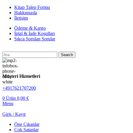
Kitap Talep Formu
Hakkımızda
İletişim
Ödeme & Kargo
İptal & İade Koşulları
Sıkça Sorulan Sorular
Search
Müşteri Hizmetleri
+4917621707200
0
Ürün
0,00
€
Menu
Giriş / Kayıt
Öne Çıkanlar
Çok Satanlar