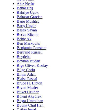
Aziz Nesin
Bahar Eriş
Bahriye Üçok
Baltasar Gracian
Banu Mushtaq
Barış Üngür
Başak Sayan
Becca Ritchie
Behiç Ak
Ben Markovits
Benjamin Constant
Bertrand Russell
Beydeba
Beyhan Budak
Bige Güven Kızılay
Bilge Çorlu
Bilgin Adalı
Blaise Pascal
Bruce H. Lipton
Bryan Mealer
Buket Uzuner
Bülent Akyürek
Büşra Ümmühan
Byung Chul Han
Çağan Irmak