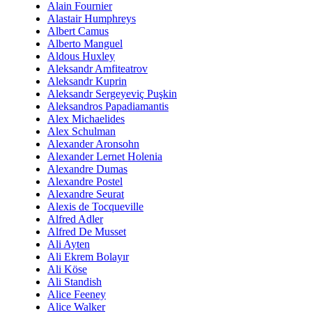
Alain Fournier
Alastair Humphreys
Albert Camus
Alberto Manguel
Aldous Huxley
Aleksandr Amfiteatrov
Aleksandr Kuprin
Aleksandr Sergeyeviç Puşkin
Aleksandros Papadiamantis
Alex Michaelides
Alex Schulman
Alexander Aronsohn
Alexander Lernet Holenia
Alexandre Dumas
Alexandre Postel
Alexandre Seurat
Alexis de Tocqueville
Alfred Adler
Alfred De Musset
Ali Ayten
Ali Ekrem Bolayır
Ali Köse
Ali Standish
Alice Feeney
Alice Walker