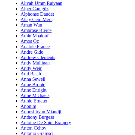
Aliyah Umm Raiyaan
Alper Canıgüz
Alphonse Daudet
Altay Cem Meriç
Aman Wan
Ambrose Bierce
Amin Maalouf
Amos Oz
Anatole France
Andre Gide
Andrew Clements
Andy Mulligan
Andy Weir
Anıl Basılı
Anna Sewell
Anne Bronte
Anne Enright
Anne Michaels
Annie Ernaux
Anonim
Anooshirvan Miandji
Anthony Burgess
Antoine De Saint Exupery
Anton Cehov
Antonio Gramsci