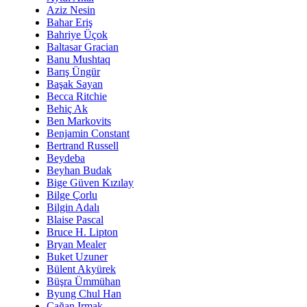
Aziz Nesin
Bahar Eriş
Bahriye Üçok
Baltasar Gracian
Banu Mushtaq
Barış Üngür
Başak Sayan
Becca Ritchie
Behiç Ak
Ben Markovits
Benjamin Constant
Bertrand Russell
Beydeba
Beyhan Budak
Bige Güven Kızılay
Bilge Çorlu
Bilgin Adalı
Blaise Pascal
Bruce H. Lipton
Bryan Mealer
Buket Uzuner
Bülent Akyürek
Büşra Ümmühan
Byung Chul Han
Çağan Irmak