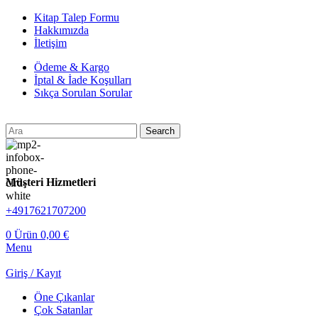
Kitap Talep Formu
Hakkımızda
İletişim
Ödeme & Kargo
İptal & İade Koşulları
Sıkça Sorulan Sorular
Search
Müşteri Hizmetleri
+4917621707200
0
Ürün
0,00
€
Menu
Giriş / Kayıt
Öne Çıkanlar
Çok Satanlar