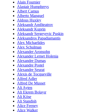
Alain Fournier
Alastair Humphreys
Albert Camus
Alberto Manguel
Aldous Huxley
Aleksandr Amfiteatrov
Aleksandr Kuprin
Aleksandr Sergeyeviç Puşkin
Aleksandros Papadiamantis
Alex Michaelides
Alex Schulman
Alexander Aronsohn
Alexander Lernet Holenia
Alexandre Dumas
Alexandre Postel
Alexandre Seurat
Alexis de Tocqueville
Alfred Adler
Alfred De Musset
Ali Ayten
Ali Ekrem Bolayır
Ali Köse
Ali Standish
Alice Feeney
Alice Walker