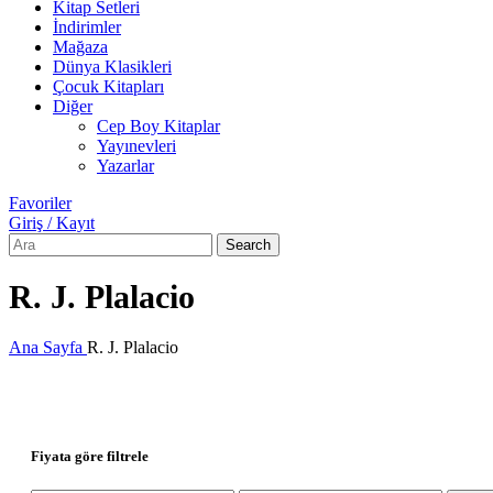
Kitap Setleri
İndirimler
Mağaza
Dünya Klasikleri
Çocuk Kitapları
Diğer
Cep Boy Kitaplar
Yayınevleri
Yazarlar
Favoriler
Giriş / Kayıt
Search
R. J. Plalacio
Ana Sayfa
R. J. Plalacio
Fiyata göre filtrele