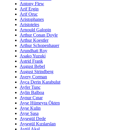
Antony Flew
Arif Ergin
Arif Oruç
Aristophanes
Aristoteles
Arnould Galopin
Arthur Conan Doyle
Arthur Koestler
Arthur Schopenhauer
Arundhati Roy
Asako Yuzuki
Astrid Frank
August Bebel
August Strindberg
Avery Corman
Ayça Derin Karabulut
Ayfer Tunç
Aylin Balboa
Aynur Çınar
Ayşe Hümeyra Ökten
Ayşe Kulin
Ayşe Şasa
Ayşegül Dede
Ayşegül Kızılarslan
Aytül Akal