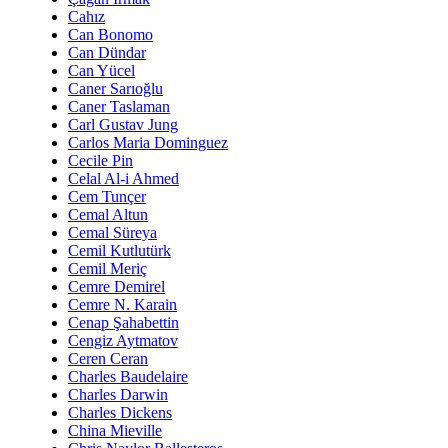
Cahız
Can Bonomo
Can Dündar
Can Yücel
Caner Sarıoğlu
Caner Taslaman
Carl Gustav Jung
Carlos Maria Dominguez
Cecile Pin
Celal Al-i Ahmed
Cem Tunçer
Cemal Altun
Cemal Süreya
Cemil Kutlutürk
Cemil Meriç
Cemre Demirel
Cemre N. Karain
Cenap Şahabettin
Cengiz Aytmatov
Ceren Ceran
Charles Baudelaire
Charles Darwin
Charles Dickens
China Mieville