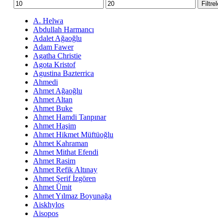
En
En
Filtre
düşük
yüksek
fiyat
fiyat
A. Helwa
Abdullah Harmancı
Adalet Ağaoğlu
Adam Fawer
Agatha Christie
Agota Kristof
Agustina Bazterrica
Ahmedi
Ahmet Ağaoğlu
Ahmet Altan
Ahmet Buke
Ahmet Hamdi Tanpınar
Ahmet Haşim
Ahmet Hikmet Müftüoğlu
Ahmet Kahraman
Ahmet Mithat Efendi
Ahmet Rasim
Ahmet Refik Altınay
Ahmet Şerif İzgören
Ahmet Ümit
Ahmet Yılmaz Boyunağa
Aiskhylos
Aisopos