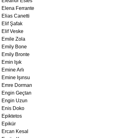
Eleanor Estes
Elena Ferrante
Elias Canetti
Elif Şafak
Elif Veske
Emile Zola
Emily Bone
Emily Bronte
Emin Işık
Emine Arlı
Emine Işınsu
Emre Dorman
Engin Geçtan
Engin Uzun
Enis Doko
Epiktetos
Epikür
Ercan Kesal