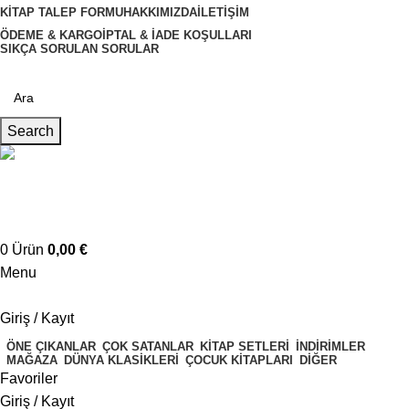
KITAP TALEP FORMU
HAKKIMIZDA
İLETIŞIM
ÖDEME & KARGO
İPTAL & İADE KOŞULLARI
SIKÇA SORULAN SORULAR
Search
Müşteri Hizmetleri
+4917621707200
0
Ürün
0,00
€
Menu
Giriş / Kayıt
ÖNE ÇIKANLAR
ÇOK SATANLAR
KITAP SETLERI
İNDIRIMLER
MAĞAZA
DÜNYA KLASIKLERI
ÇOCUK KITAPLARI
DIĞER
Favoriler
Giriş / Kayıt