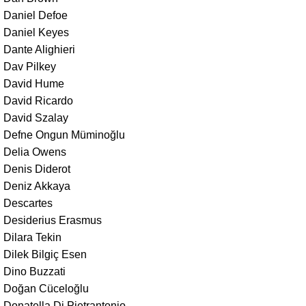
Daniel Defoe
Daniel Keyes
Dante Alighieri
Dav Pilkey
David Hume
David Ricardo
David Szalay
Defne Ongun Müminoğlu
Delia Owens
Denis Diderot
Deniz Akkaya
Descartes
Desiderius Erasmus
Dilara Tekin
Dilek Bilgiç Esen
Dino Buzzati
Doğan Cüceloğlu
Donatella Di Pietrantonio