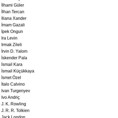
İlhami Güler
İlhan Tercan
Iliana Xander
İmam Gazali
İpek Ongun
Ira Levin
Irmak Zileli
İrvin D. Yalom
İskender Pala
İsmail Kara
İsmail Küçükkaya
İsmet Özel
İtalo Calvino
Ivan Turgenyev
Ivo Andriç
J. K. Rowling
J. R. R. Tolkien
Jack London