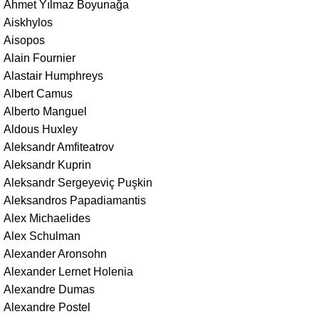
Ahmet Yılmaz Boyunağa
Aiskhylos
Aisopos
Alain Fournier
Alastair Humphreys
Albert Camus
Alberto Manguel
Aldous Huxley
Aleksandr Amfiteatrov
Aleksandr Kuprin
Aleksandr Sergeyeviç Puşkin
Aleksandros Papadiamantis
Alex Michaelides
Alex Schulman
Alexander Aronsohn
Alexander Lernet Holenia
Alexandre Dumas
Alexandre Postel