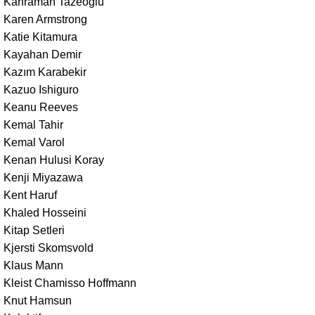
Kahraman Tazeoğlu
Karen Armstrong
Katie Kitamura
Kayahan Demir
Kazım Karabekir
Kazuo Ishiguro
Keanu Reeves
Kemal Tahir
Kemal Varol
Kenan Hulusi Koray
Kenji Miyazawa
Kent Haruf
Khaled Hosseini
Kitap Setleri
Kjersti Skomsvold
Klaus Mann
Kleist Chamisso Hoffmann
Knut Hamsun