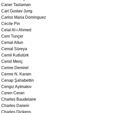
Caner Taslaman
Carl Gustav Jung
Carlos Maria Dominguez
Cecile Pin
Celal Al-i Ahmed
Cem Tunçer
Cemal Altun
Cemal Süreya
Cemil Kutlutürk
Cemil Meriç
Cemre Demirel
Cemre N. Karain
Cenap Şahabettin
Cengiz Aytmatov
Ceren Ceran
Charles Baudelaire
Charles Darwin
Charles Dickens