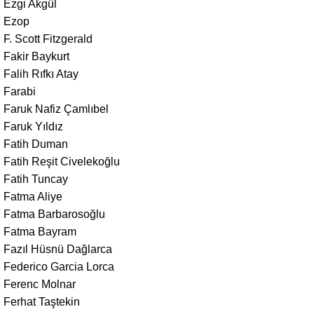
Ezgi Akgül
Ezop
F. Scott Fitzgerald
Fakir Baykurt
Falih Rıfkı Atay
Farabi
Faruk Nafiz Çamlıbel
Faruk Yıldız
Fatih Duman
Fatih Reşit Civelekoğlu
Fatih Tuncay
Fatma Aliye
Fatma Barbarosoğlu
Fatma Bayram
Fazıl Hüsnü Dağlarca
Federico Garcia Lorca
Ferenc Molnar
Ferhat Taştekin