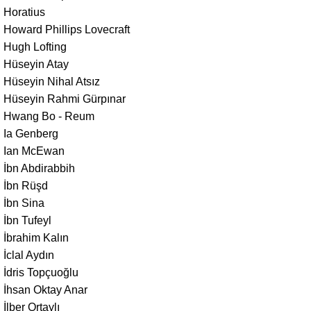
Horatius
Howard Phillips Lovecraft
Hugh Lofting
Hüseyin Atay
Hüseyin Nihal Atsız
Hüseyin Rahmi Gürpınar
Hwang Bo - Reum
Ia Genberg
Ian McEwan
İbn Abdirabbih
İbn Rüşd
İbn Sina
İbn Tufeyl
İbrahim Kalın
İclal Aydın
İdris Topçuoğlu
İhsan Oktay Anar
İlber Ortaylı