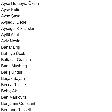
Ayşe Hümeyra Ökten
Ayşe Kulin
Ayşe Şasa
Ayşegül Dede
Ayşegül Kızılarslan
Aytül Akal
Aziz Nesin
Bahar Eriş
Bahriye Üçok
Baltasar Gracian
Banu Mushtaq
Barış Üngür
Başak Sayan
Becca Ritchie
Behiç Ak
Ben Markovits
Benjamin Constant
Bertrand Russell