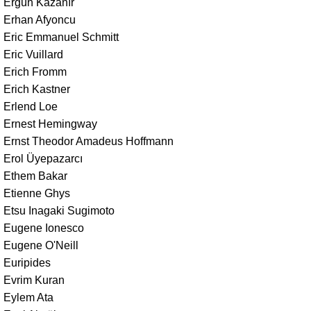
Ergün Kazanır
Erhan Afyoncu
Eric Emmanuel Schmitt
Eric Vuillard
Erich Fromm
Erich Kastner
Erlend Loe
Ernest Hemingway
Ernst Theodor Amadeus Hoffmann
Erol Üyepazarcı
Ethem Bakar
Etienne Ghys
Etsu Inagaki Sugimoto
Eugene Ionesco
Eugene O'Neill
Euripides
Evrim Kuran
Eylem Ata