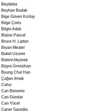
Beydeba
Beyhan Budak
Bige Güven Kızılay
Bilge Çorlu
Bilgin Adalı
Blaise Pascal
Bruce H. Lipton
Bryan Mealer
Buket Uzuner
Bülent Akyürek
Büşra Ümmühan
Byung Chul Han
Çağan Irmak
Cahız
Can Bonomo
Can Dündar
Can Yücel
Caner Sarıoğlu