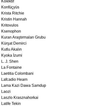
Kolektif
Konfüçyüs
Krista Ritchie
Kristin Hannah
Kritovulos
Ksenophon
Kuran Araştırmaları Grubu
Kürşat Demirci
Kutlu Akalın
Kyoka İzumi
L. J. Shen
La Fontaine
Laetitia Colombani
Lafcadio Hearn
Lama Kazi Dawa Samdup
Laozi
Laszlo Krasznahorkai
Latife Tekin