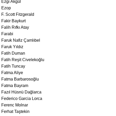
Ezgi Akgül
Ezop
F. Scott Fitzgerald
Fakir Baykurt
Falih Rıfkı Atay
Farabi
Faruk Nafiz Çamlıbel
Faruk Yıldız
Fatih Duman
Fatih Reşit Civelekoğlu
Fatih Tuncay
Fatma Aliye
Fatma Barbarosoğlu
Fatma Bayram
Fazıl Hüsnü Dağlarca
Federico Garcia Lorca
Ferenc Molnar
Ferhat Taştekin