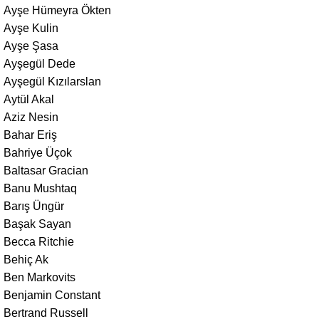
Ayşe Hümeyra Ökten
Ayşe Kulin
Ayşe Şasa
Ayşegül Dede
Ayşegül Kızılarslan
Aytül Akal
Aziz Nesin
Bahar Eriş
Bahriye Üçok
Baltasar Gracian
Banu Mushtaq
Barış Üngür
Başak Sayan
Becca Ritchie
Behiç Ak
Ben Markovits
Benjamin Constant
Bertrand Russell