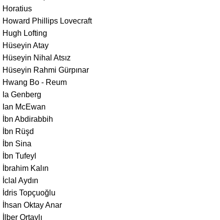
Horatius
Howard Phillips Lovecraft
Hugh Lofting
Hüseyin Atay
Hüseyin Nihal Atsız
Hüseyin Rahmi Gürpınar
Hwang Bo - Reum
Ia Genberg
Ian McEwan
İbn Abdirabbih
İbn Rüşd
İbn Sina
İbn Tufeyl
İbrahim Kalın
İclal Aydın
İdris Topçuoğlu
İhsan Oktay Anar
İlber Ortaylı