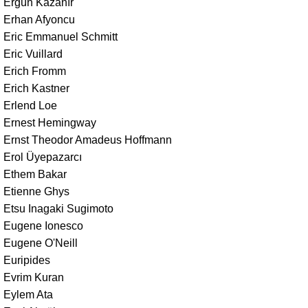
Ergün Kazanır
Erhan Afyoncu
Eric Emmanuel Schmitt
Eric Vuillard
Erich Fromm
Erich Kastner
Erlend Loe
Ernest Hemingway
Ernst Theodor Amadeus Hoffmann
Erol Üyepazarcı
Ethem Bakar
Etienne Ghys
Etsu Inagaki Sugimoto
Eugene Ionesco
Eugene O'Neill
Euripides
Evrim Kuran
Eylem Ata