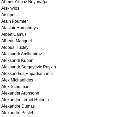
Ahmet Yılmaz Boyunağa
Aiskhylos
Aisopos
Alain Fournier
Alastair Humphreys
Albert Camus
Alberto Manguel
Aldous Huxley
Aleksandr Amfiteatrov
Aleksandr Kuprin
Aleksandr Sergeyeviç Puşkin
Aleksandros Papadiamantis
Alex Michaelides
Alex Schulman
Alexander Aronsohn
Alexander Lernet Holenia
Alexandre Dumas
Alexandre Postel