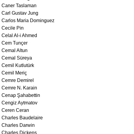
Caner Taslaman
Carl Gustav Jung
Carlos Maria Dominguez
Cecile Pin
Celal Al-i Ahmed
Cem Tunçer
Cemal Altun
Cemal Süreya
Cemil Kutlutürk
Cemil Meriç
Cemre Demirel
Cemre N. Karain
Cenap Şahabettin
Cengiz Aytmatov
Ceren Ceran
Charles Baudelaire
Charles Darwin
Charles Dickens