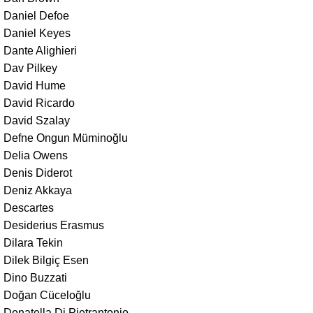
Daniel Defoe
Daniel Keyes
Dante Alighieri
Dav Pilkey
David Hume
David Ricardo
David Szalay
Defne Ongun Müminoğlu
Delia Owens
Denis Diderot
Deniz Akkaya
Descartes
Desiderius Erasmus
Dilara Tekin
Dilek Bilgiç Esen
Dino Buzzati
Doğan Cüceloğlu
Donatella Di Pietrantonio