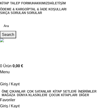
KITAP TALEP FORMU
HAKKIMIZDA
İLETIŞIM
ÖDEME & KARGO
İPTAL & İADE KOŞULLARI
SIKÇA SORULAN SORULAR
Search
Müşteri Hizmetleri
+4917621707200
0
Ürün
0,00
€
Menu
Giriş / Kayıt
ÖNE ÇIKANLAR
ÇOK SATANLAR
KITAP SETLERI
İNDIRIMLER
MAĞAZA
DÜNYA KLASIKLERI
ÇOCUK KITAPLARI
DIĞER
Favoriler
Giriş / Kayıt