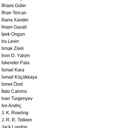
İlhami Güler
İlhan Tercan
Iliana Xander
İmam Gazali
İpek Ongun
Ira Levin
Irmak Zileli
İrvin D. Yalom
İskender Pala
İsmail Kara
İsmail Küçükkaya
İsmet Özel
İtalo Calvino
Ivan Turgenyev
Ivo Andriç
J. K. Rowling
J. R. R. Tolkien
Jack London