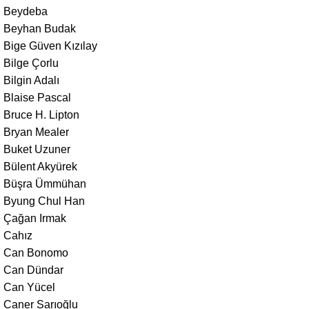
Beydeba
Beyhan Budak
Bige Güven Kızılay
Bilge Çorlu
Bilgin Adalı
Blaise Pascal
Bruce H. Lipton
Bryan Mealer
Buket Uzuner
Bülent Akyürek
Büşra Ümmühan
Byung Chul Han
Çağan Irmak
Cahız
Can Bonomo
Can Dündar
Can Yücel
Caner Sarıoğlu