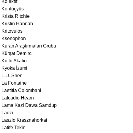
Kolektif
Konfüçyüs
Krista Ritchie
Kristin Hannah
Kritovulos
Ksenophon
Kuran Araştırmaları Grubu
Kürşat Demirci
Kutlu Akalın
Kyoka İzumi
L. J. Shen
La Fontaine
Laetitia Colombani
Lafcadio Hearn
Lama Kazi Dawa Samdup
Laozi
Laszlo Krasznahorkai
Latife Tekin