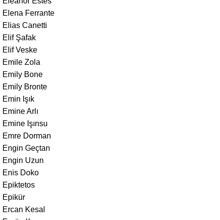
Eleanor Estes
Elena Ferrante
Elias Canetti
Elif Şafak
Elif Veske
Emile Zola
Emily Bone
Emily Bronte
Emin Işık
Emine Arlı
Emine Işınsu
Emre Dorman
Engin Geçtan
Engin Uzun
Enis Doko
Epiktetos
Epikür
Ercan Kesal