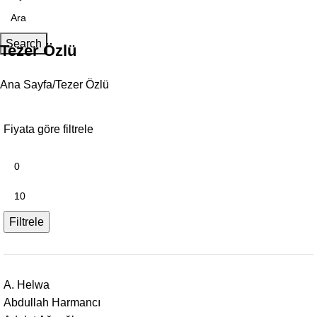
Search
Tezer Özlü
Ana Sayfa
Tezer Özlü
Fiyata göre filtrele
Filtrele
A. Helwa
Abdullah Harmancı