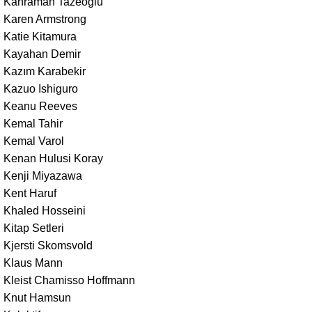
Kahraman Tazeoğlu
Karen Armstrong
Katie Kitamura
Kayahan Demir
Kazım Karabekir
Kazuo Ishiguro
Keanu Reeves
Kemal Tahir
Kemal Varol
Kenan Hulusi Koray
Kenji Miyazawa
Kent Haruf
Khaled Hosseini
Kitap Setleri
Kjersti Skomsvold
Klaus Mann
Kleist Chamisso Hoffmann
Knut Hamsun