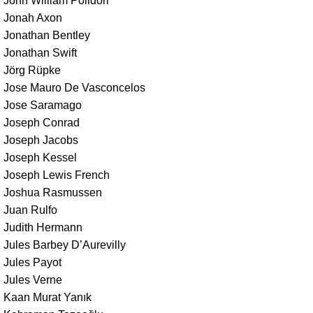
John William Polidori
Jonah Axon
Jonathan Bentley
Jonathan Swift
Jörg Rüpke
Jose Mauro De Vasconcelos
Jose Saramago
Joseph Conrad
Joseph Jacobs
Joseph Kessel
Joseph Lewis French
Joshua Rasmussen
Juan Rulfo
Judith Hermann
Jules Barbey D’Aurevilly
Jules Payot
Jules Verne
Kaan Murat Yanık