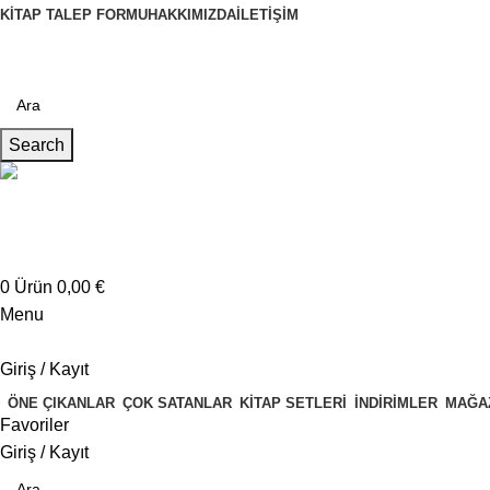
KITAP TALEP FORMU
HAKKIMIZDA
İLETIŞIM
Search
Müşteri Hizmetleri
+4917621707200
0
Ürün
0,00
€
Menu
Giriş / Kayıt
ÖNE ÇIKANLAR
ÇOK SATANLAR
KITAP SETLERI
İNDIRIMLER
MAĞA
Favoriler
Giriş / Kayıt