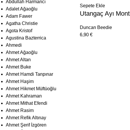
Abdullah Harmancı
Sepete Ekle
Adalet Ağaoğlu
Utangaç Ayı Mont
Adam Fawer
Agatha Christie
Duncan Beedie
Agota Kristof
6,90
€
Agustina Bazterrica
Ahmedi
Ahmet Ağaoğlu
Ahmet Altan
Ahmet Buke
Ahmet Hamdi Tanpınar
Ahmet Haşim
Ahmet Hikmet Müftüoğlu
Ahmet Kahraman
Ahmet Mithat Efendi
Ahmet Rasim
Ahmet Refik Altınay
Ahmet Şerif İzgören