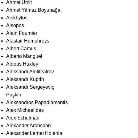
Ahmet Ümit
Ahmet Yılmaz Boyunağa
Aiskhylos
Aisopos
Alain Fournier
Alastair Humphreys
Albert Camus
Alberto Manguel
Aldous Huxley
Aleksandr Amfiteatrov
Aleksandr Kuprin
Aleksandr Sergeyeviç
Puşkin
Aleksandros Papadiamantis
Alex Michaelides
Alex Schulman
Alexander Aronsohn
Alexander Lernet Holenia