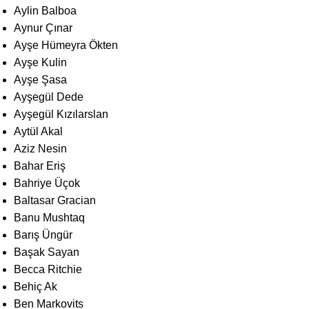
Aylin Balboa
Aynur Çınar
Ayşe Hümeyra Ökten
Ayşe Kulin
Ayşe Şasa
Ayşegül Dede
Ayşegül Kızılarslan
Aytül Akal
Aziz Nesin
Bahar Eriş
Bahriye Üçok
Baltasar Gracian
Banu Mushtaq
Barış Üngür
Başak Sayan
Becca Ritchie
Behiç Ak
Ben Markovits