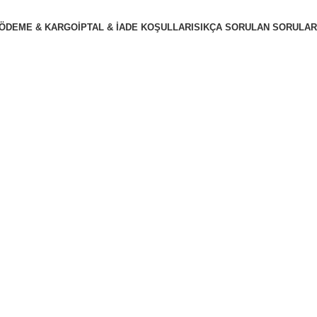
ÖDEME & KARGO
İPTAL & İADE KOŞULLARI
SIKÇA SORULAN SORULAR