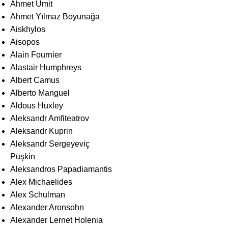
Ahmet Ümit
Ahmet Yılmaz Boyunağa
Aiskhylos
Aisopos
Alain Fournier
Alastair Humphreys
Albert Camus
Alberto Manguel
Aldous Huxley
Aleksandr Amfiteatrov
Aleksandr Kuprin
Aleksandr Sergeyeviç
Puşkin
Aleksandros Papadiamantis
Alex Michaelides
Alex Schulman
Alexander Aronsohn
Alexander Lernet Holenia