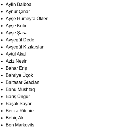
Aylin Balboa
Aynur Çınar
Ayşe Hümeyra Ökten
Ayşe Kulin
Ayşe Şasa
Ayşegül Dede
Ayşegül Kızılarslan
Aytül Akal
Aziz Nesin
Bahar Eriş
Bahriye Üçok
Baltasar Gracian
Banu Mushtaq
Barış Üngür
Başak Sayan
Becca Ritchie
Behiç Ak
Ben Markovits