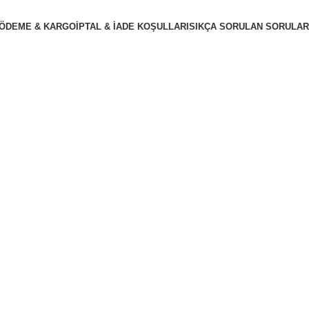
ÖDEME & KARGO
İPTAL & İADE KOŞULLARI
SIKÇA SORULAN SORULAR