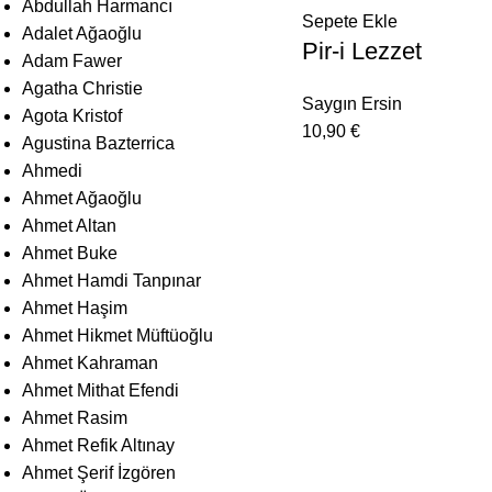
Abdullah Harmancı
Sepete Ekle
Adalet Ağaoğlu
Pir-i Lezzet
Adam Fawer
Agatha Christie
Saygın Ersin
Agota Kristof
10,90
€
Agustina Bazterrica
Ahmedi
Ahmet Ağaoğlu
Ahmet Altan
Ahmet Buke
Ahmet Hamdi Tanpınar
Ahmet Haşim
Ahmet Hikmet Müftüoğlu
Ahmet Kahraman
Ahmet Mithat Efendi
Ahmet Rasim
Ahmet Refik Altınay
Ahmet Şerif İzgören