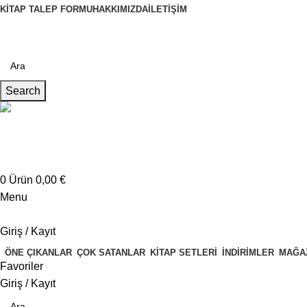
KITAP TALEP FORMU
HAKKIMIZDA
İLETIŞIM
Search
Müşteri Hizmetleri
+4917621707200
0
Ürün
0,00
€
Menu
Giriş / Kayıt
ÖNE ÇIKANLAR
ÇOK SATANLAR
KITAP SETLERI
İNDIRIMLER
MAĞA
Favoriler
Giriş / Kayıt