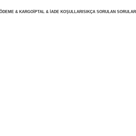
ÖDEME & KARGO
İPTAL & İADE KOŞULLARI
SIKÇA SORULAN SORULAR