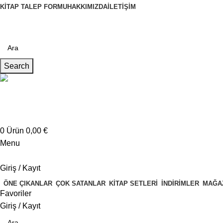
KITAP TALEP FORMU
HAKKIMIZDA
İLETIŞIM
Search
Müşteri Hizmetleri
+4917621707200
0
Ürün
0,00
€
Menu
Giriş / Kayıt
ÖNE ÇIKANLAR
ÇOK SATANLAR
KITAP SETLERI
İNDIRIMLER
MAĞA
Favoriler
Giriş / Kayıt