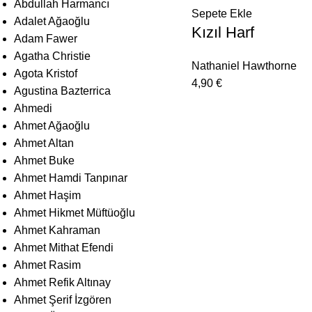
Abdullah Harmancı
Sepete Ekle
Adalet Ağaoğlu
Kızıl Harf
Adam Fawer
Agatha Christie
Nathaniel Hawthorne
Agota Kristof
4,90
€
Agustina Bazterrica
Ahmedi
Ahmet Ağaoğlu
Ahmet Altan
Ahmet Buke
Ahmet Hamdi Tanpınar
Ahmet Haşim
Ahmet Hikmet Müftüoğlu
Ahmet Kahraman
Ahmet Mithat Efendi
Ahmet Rasim
Ahmet Refik Altınay
Ahmet Şerif İzgören