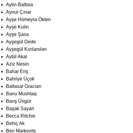
Aylin Balboa
Aynur Çınar
Ayşe Hümeyra Ökten
Ayşe Kulin
Ayşe Şasa
Ayşegül Dede
Ayşegül Kızılarslan
Aytül Akal
Aziz Nesin
Bahar Eriş
Bahriye Üçok
Baltasar Gracian
Banu Mushtaq
Barış Üngür
Başak Sayan
Becca Ritchie
Behiç Ak
Ben Markovits