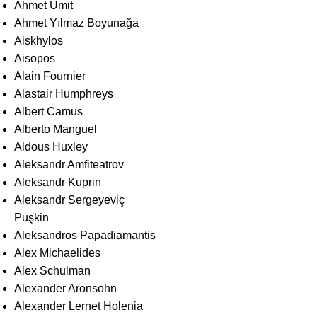
Ahmet Ümit
Ahmet Yılmaz Boyunağa
Aiskhylos
Aisopos
Alain Fournier
Alastair Humphreys
Albert Camus
Alberto Manguel
Aldous Huxley
Aleksandr Amfiteatrov
Aleksandr Kuprin
Aleksandr Sergeyeviç
Puşkin
Aleksandros Papadiamantis
Alex Michaelides
Alex Schulman
Alexander Aronsohn
Alexander Lernet Holenia