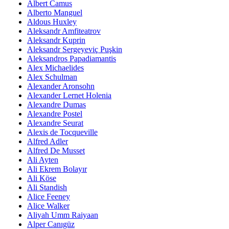
Albert Camus
Alberto Manguel
Aldous Huxley
Aleksandr Amfiteatrov
Aleksandr Kuprin
Aleksandr Sergeyeviç Puşkin
Aleksandros Papadiamantis
Alex Michaelides
Alex Schulman
Alexander Aronsohn
Alexander Lernet Holenia
Alexandre Dumas
Alexandre Postel
Alexandre Seurat
Alexis de Tocqueville
Alfred Adler
Alfred De Musset
Ali Ayten
Ali Ekrem Bolayır
Ali Köse
Ali Standish
Alice Feeney
Alice Walker
Aliyah Umm Raiyaan
Alper Canıgüz