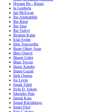
Hwang Bo - Reum
Ia Genberg
Ian McEwan
İbn Abdirabbih
İbn Rüşd
İbn Sina
İbn Tufeyl
İbrahim Kalın
İclal Aydın
İdris Topçuoğlu
İhsan Oktay Anar
İlber Ortaylı
İlhami Güler
İlhan Tercan
Iliana Xander
İmam Gazali
İpek Ongun
Ira Levin
Irmak Zileli
İrvin D. Yalom
İskender Pala
İsmail Kara
İsmail Küçükkaya
İsmet Özel
İtalo Calvino