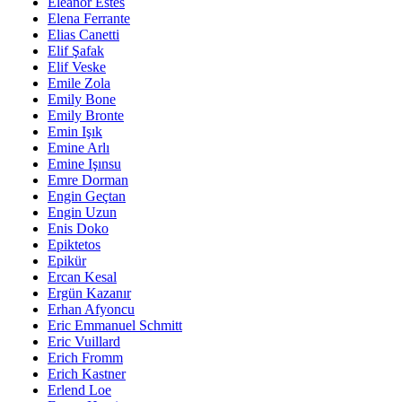
Eleanor Estes
Elena Ferrante
Elias Canetti
Elif Şafak
Elif Veske
Emile Zola
Emily Bone
Emily Bronte
Emin Işık
Emine Arlı
Emine Işınsu
Emre Dorman
Engin Geçtan
Engin Uzun
Enis Doko
Epiktetos
Epikür
Ercan Kesal
Ergün Kazanır
Erhan Afyoncu
Eric Emmanuel Schmitt
Eric Vuillard
Erich Fromm
Erich Kastner
Erlend Loe