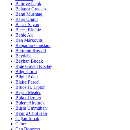
Bahriye Üçok
Baltasar Gracian
Banu Mushtaq
Barış Üngür
Başak Sayan
Becca Ritchie
Behiç Ak
Ben Markovits
Benjamin Constant
Bertrand Russell
Beydeba
Beyhan Budak
Bige Güven Kızılay
Bilge Çorlu
Bilgin Adalı
Blaise Pascal
Bruce H. Lipton
Bryan Mealer
Buket Uzuner
Bülent Akyürek
Büşra Ümmühan
Byung Chul Han
Çağan Irmak
Cahız
Can Bonomo