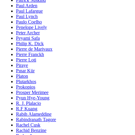
Patrick Süskind
Paul Arden
Paul Lafargue
Paul Lynch
Paulo Coelho
Penelope Lively
Peter Archer
Peyami Safa
Philip K. Dick
Pierre de Marivaux
Pierre Franckh
Pierre Loti
Piraye
Pınar Kür
Platon
Plutarkhos
Prokopios
Prosper Merimee
Pyun Hye-Young
R. J. Plalacio
R.F Kuang
Rabih Alameddine
Rabindranath Tagore
Rachel Cusk
Rachid Benzine