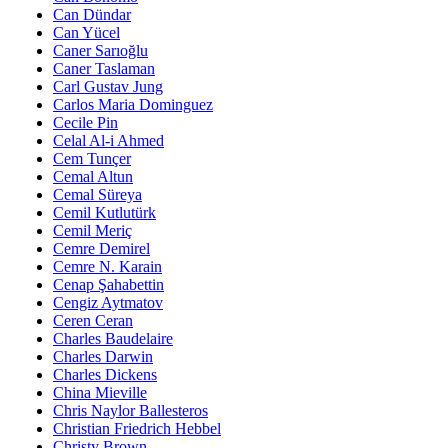
Can Dündar
Can Yücel
Caner Sarıoğlu
Caner Taslaman
Carl Gustav Jung
Carlos Maria Dominguez
Cecile Pin
Celal Al-i Ahmed
Cem Tunçer
Cemal Altun
Cemal Süreya
Cemil Kutlutürk
Cemil Meriç
Cemre Demirel
Cemre N. Karain
Cenap Şahabettin
Cengiz Aytmatov
Ceren Ceran
Charles Baudelaire
Charles Darwin
Charles Dickens
China Mieville
Chris Naylor Ballesteros
Christian Friedrich Hebbel
Christy Brown