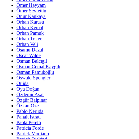
Ömer Hayyam
Ömer Seyfettin
Onur Kankaya
Orhan Karasu
Orhan Kemal
Orhan Pamuk
Orhan Toker
Orhan Veli
Osamu Dazai
Oscar Wilde
Osman Balcıgil
Osman Cemal Kaygılı
Osman Pamukoğlu
Oswald Spengler
Ouida
Oya Doğan
Özdemir Asaf
Özgür Balpınar
Özkan Öze
Pablo Neruda
Panait Istrati
Paola Peretti
Patricia Forde
Patrick Modiano