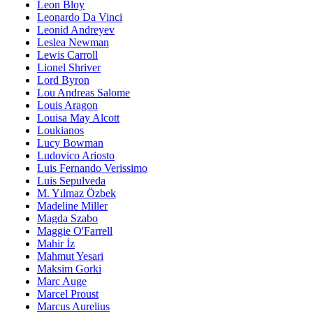
Leon Bloy
Leonardo Da Vinci
Leonid Andreyev
Leslea Newman
Lewis Carroll
Lionel Shriver
Lord Byron
Lou Andreas Salome
Louis Aragon
Louisa May Alcott
Loukianos
Lucy Bowman
Ludovico Ariosto
Luis Fernando Verissimo
Luis Sepulveda
M. Yılmaz Özbek
Madeline Miller
Magda Szabo
Maggie O'Farrell
Mahir İz
Mahmut Yesari
Maksim Gorki
Marc Auge
Marcel Proust
Marcus Aurelius