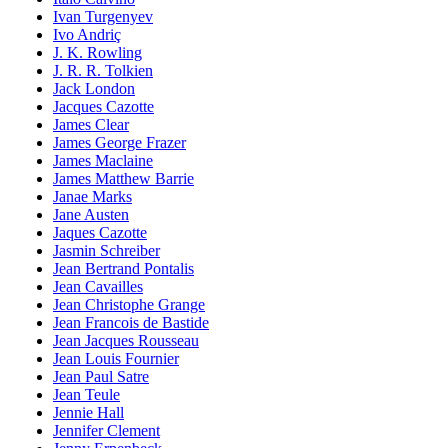
Ivan Turgenyev
Ivo Andriç
J. K. Rowling
J. R. R. Tolkien
Jack London
Jacques Cazotte
James Clear
James George Frazer
James Maclaine
James Matthew Barrie
Janae Marks
Jane Austen
Jaques Cazotte
Jasmin Schreiber
Jean Bertrand Pontalis
Jean Cavailles
Jean Christophe Grange
Jean Francois de Bastide
Jean Jacques Rousseau
Jean Louis Fournier
Jean Paul Satre
Jean Teule
Jennie Hall
Jennifer Clement