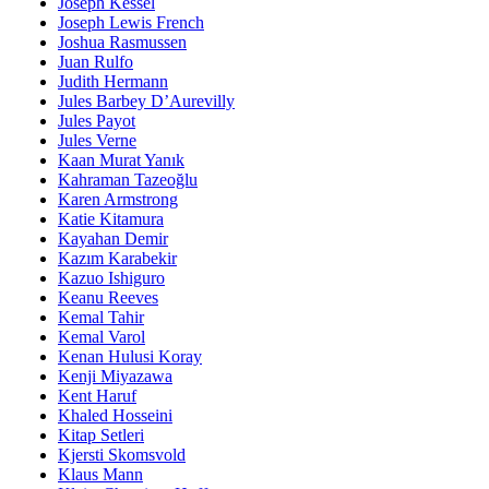
Joseph Kessel
Joseph Lewis French
Joshua Rasmussen
Juan Rulfo
Judith Hermann
Jules Barbey D’Aurevilly
Jules Payot
Jules Verne
Kaan Murat Yanık
Kahraman Tazeoğlu
Karen Armstrong
Katie Kitamura
Kayahan Demir
Kazım Karabekir
Kazuo Ishiguro
Keanu Reeves
Kemal Tahir
Kemal Varol
Kenan Hulusi Koray
Kenji Miyazawa
Kent Haruf
Khaled Hosseini
Kitap Setleri
Kjersti Skomsvold
Klaus Mann