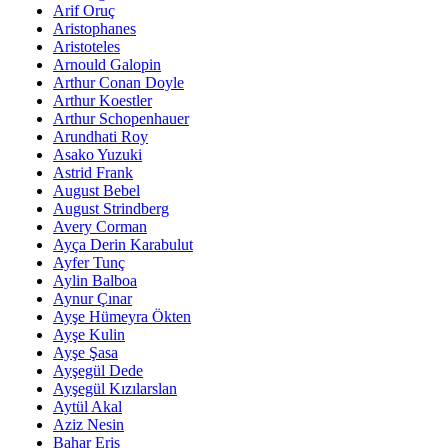
Arif Oruç
Aristophanes
Aristoteles
Arnould Galopin
Arthur Conan Doyle
Arthur Koestler
Arthur Schopenhauer
Arundhati Roy
Asako Yuzuki
Astrid Frank
August Bebel
August Strindberg
Avery Corman
Ayça Derin Karabulut
Ayfer Tunç
Aylin Balboa
Aynur Çınar
Ayşe Hümeyra Ökten
Ayşe Kulin
Ayşe Şasa
Ayşegül Dede
Ayşegül Kızılarslan
Aytül Akal
Aziz Nesin
Bahar Eriş