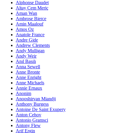
Alphonse Daudet
Altay Cem Meriç
Aman Wan
Ambrose Bierce
Amin Maalouf
Amos Oz
Anatole France
Andre Gide
Andrew Clements
Andy Mulligan
Andy Weir
Anıl Basılı
Anna Sewell
Anne Bronte
Anne Enright
Anne Michaels
Annie Ernaux
Anonim
Anooshirvan Miandji
Anthony Burgess
Antoine De Saint Exupery
Anton Cehov
Antonio Gramsci
Antony Flew
Arif Ergin