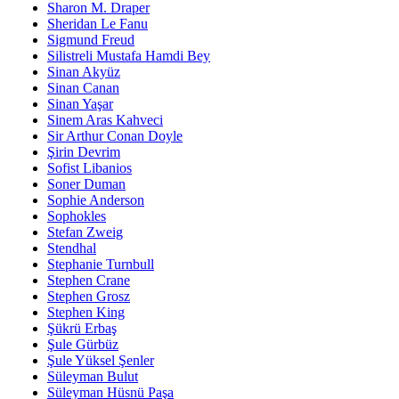
Sharon M. Draper
Sheridan Le Fanu
Sigmund Freud
Silistreli Mustafa Hamdi Bey
Sinan Akyüz
Sinan Canan
Sinan Yaşar
Sinem Aras Kahveci
Sir Arthur Conan Doyle
Şirin Devrim
Sofist Libanios
Soner Duman
Sophie Anderson
Sophokles
Stefan Zweig
Stendhal
Stephanie Turnbull
Stephen Crane
Stephen Grosz
Stephen King
Şükrü Erbaş
Şule Gürbüz
Şule Yüksel Şenler
Süleyman Bulut
Süleyman Hüsnü Paşa