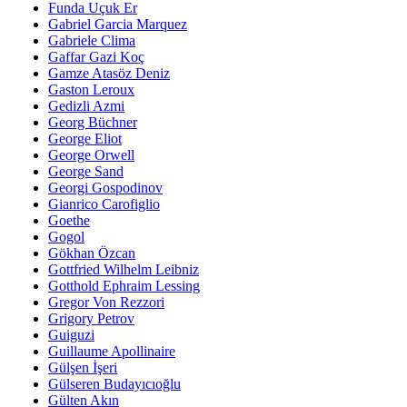
Funda Uçuk Er
Gabriel Garcia Marquez
Gabriele Clima
Gaffar Gazi Koç
Gamze Atasöz Deniz
Gaston Leroux
Gedizli Azmi
Georg Büchner
George Eliot
George Orwell
George Sand
Georgi Gospodinov
Gianrico Carofiglio
Goethe
Gogol
Gökhan Özcan
Gottfried Wilhelm Leibniz
Gotthold Ephraim Lessing
Gregor Von Rezzori
Grigory Petrov
Guiguzi
Guillaume Apollinaire
Gülşen İşeri
Gülseren Budayıcıoğlu
Gülten Akın