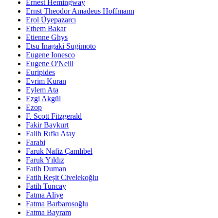
Ernest Hemingway
Ernst Theodor Amadeus Hoffmann
Erol Üyepazarcı
Ethem Bakar
Etienne Ghys
Etsu Inagaki Sugimoto
Eugene Ionesco
Eugene O'Neill
Euripides
Evrim Kuran
Eylem Ata
Ezgi Akgül
Ezop
F. Scott Fitzgerald
Fakir Baykurt
Falih Rıfkı Atay
Farabi
Faruk Nafiz Çamlıbel
Faruk Yıldız
Fatih Duman
Fatih Reşit Civelekoğlu
Fatih Tuncay
Fatma Aliye
Fatma Barbarosoğlu
Fatma Bayram