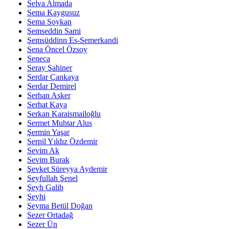
Selva Almada
Sema Kaygusuz
Sema Soykan
Şemseddin Sami
Şemsüddinn Es-Semerkandi
Sena Öncel Özsoy
Seneca
Seray Şahiner
Serdar Çankaya
Serdar Demirel
Serhan Asker
Serhat Kaya
Serkan Karaismailoğlu
Sermet Muhtar Alus
Şermin Yaşar
Serpil Yıldız Özdemir
Sevim Ak
Sevim Burak
Şevket Süreyya Aydemir
Seyfullah Şenel
Şeyh Galib
Şeyhi
Şeyma Betül Doğan
Sezer Ortadağ
Sezer Ün