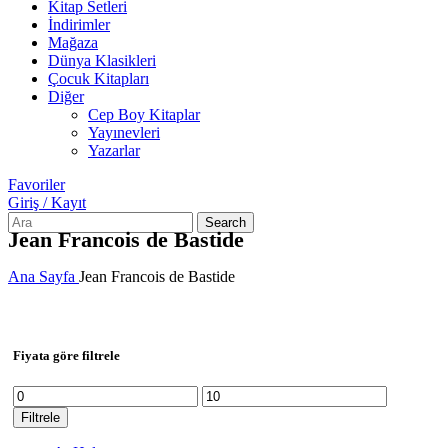
Kitap Setleri
İndirimler
Mağaza
Dünya Klasikleri
Çocuk Kitapları
Diğer
Cep Boy Kitaplar
Yayınevleri
Yazarlar
Favoriler
Giriş / Kayıt
Search
Jean Francois de Bastide
Ana Sayfa
Jean Francois de Bastide
Fiyata göre filtrele
En
En
düşük
yüksek
Filtrele
fiyat
fiyat