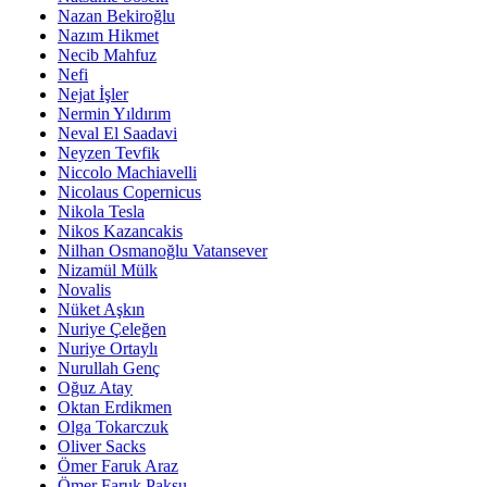
Nazan Bekiroğlu
Nazım Hikmet
Necib Mahfuz
Nefi
Nejat İşler
Nermin Yıldırım
Neval El Saadavi
Neyzen Tevfik
Niccolo Machiavelli
Nicolaus Copernicus
Nikola Tesla
Nikos Kazancakis
Nilhan Osmanoğlu Vatansever
Nizamül Mülk
Novalis
Nüket Aşkın
Nuriye Çeleğen
Nuriye Ortaylı
Nurullah Genç
Oğuz Atay
Oktan Erdikmen
Olga Tokarczuk
Oliver Sacks
Ömer Faruk Araz
Ömer Faruk Paksu