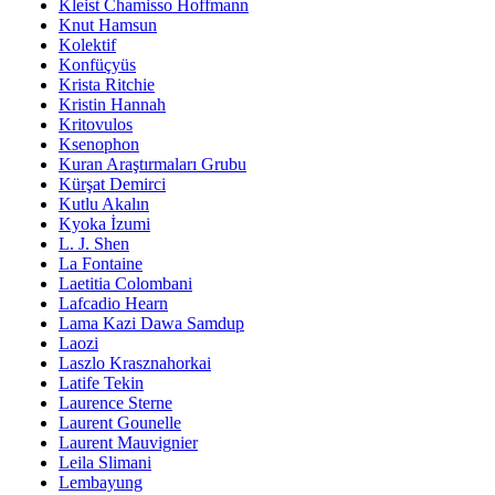
Kleist Chamisso Hoffmann
Knut Hamsun
Kolektif
Konfüçyüs
Krista Ritchie
Kristin Hannah
Kritovulos
Ksenophon
Kuran Araştırmaları Grubu
Kürşat Demirci
Kutlu Akalın
Kyoka İzumi
L. J. Shen
La Fontaine
Laetitia Colombani
Lafcadio Hearn
Lama Kazi Dawa Samdup
Laozi
Laszlo Krasznahorkai
Latife Tekin
Laurence Sterne
Laurent Gounelle
Laurent Mauvignier
Leila Slimani
Lembayung