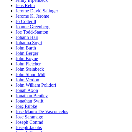
Jenny Erpenbeck
Jens Rehn
Jerome David Salinger
Jerome K. Jerome
Jo Cotterill
Joanne Greenberg
Joe Todd-Stanton
Johann Hari
Johanna Spyri
John Barth
John Berger
John Boyne
John Fletcher
John Steinbeck
John Stuart Mill
John Verdon
John William Polidori
Jonah Axon
Jonathan Bentley
Jonathan Swift
Jörg Rüpke
Jose Mauro De Vasconcelos
Jose Saramago
Joseph Conrad
Joseph Jacobs