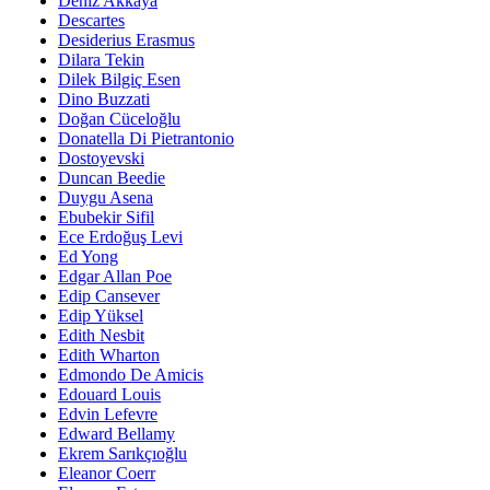
Deniz Akkaya
Descartes
Desiderius Erasmus
Dilara Tekin
Dilek Bilgiç Esen
Dino Buzzati
Doğan Cüceloğlu
Donatella Di Pietrantonio
Dostoyevski
Duncan Beedie
Duygu Asena
Ebubekir Sifil
Ece Erdoğuş Levi
Ed Yong
Edgar Allan Poe
Edip Cansever
Edip Yüksel
Edith Nesbit
Edith Wharton
Edmondo De Amicis
Edouard Louis
Edvin Lefevre
Edward Bellamy
Ekrem Sarıkçıoğlu
Eleanor Coerr