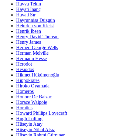
Havva Tekin
Hayati İnanç
Hayati Sır
Hayrunnisa Düzgün
Heinrich von Kleist
Henrik İbsen
Henry David Thoreau
Henry James
Herbert George Wells
Herman Melville
Hermann Hesse
Herodot
Hesiodos
Hikmet Hükümenoğlu
Hippokrates
Hiroko Oyamada
Homeros
Honore De Balzac
Horace Walpole
Horatius
Howard Phillips Lovecraft
Hugh Lofting
Hüseyin Atay
Hüseyin Nihal Atsız
Hüseyin Rahmi Gürpınar