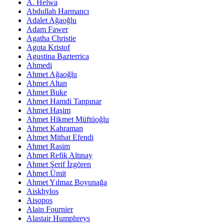
A. Helwa
Abdullah Harmancı
Adalet Ağaoğlu
Adam Fawer
Agatha Christie
Agota Kristof
Agustina Bazterrica
Ahmedi
Ahmet Ağaoğlu
Ahmet Altan
Ahmet Buke
Ahmet Hamdi Tanpınar
Ahmet Haşim
Ahmet Hikmet Müftüoğlu
Ahmet Kahraman
Ahmet Mithat Efendi
Ahmet Rasim
Ahmet Refik Altınay
Ahmet Şerif İzgören
Ahmet Ümit
Ahmet Yılmaz Boyunağa
Aiskhylos
Aisopos
Alain Fournier
Alastair Humphreys