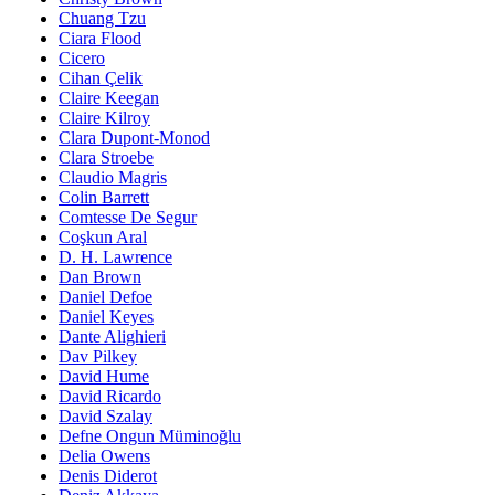
Chuang Tzu
Ciara Flood
Cicero
Cihan Çelik
Claire Keegan
Claire Kilroy
Clara Dupont-Monod
Clara Stroebe
Claudio Magris
Colin Barrett
Comtesse De Segur
Coşkun Aral
D. H. Lawrence
Dan Brown
Daniel Defoe
Daniel Keyes
Dante Alighieri
Dav Pilkey
David Hume
David Ricardo
David Szalay
Defne Ongun Müminoğlu
Delia Owens
Denis Diderot