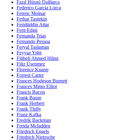
Fazıl Hüsnü Dağlarca
Federico Garcia Lorca
Ferenc Molnar
Ferhat Taştekin
Feridüddin Attar
Ferit Edgü
Fernanda Trias
Fernando Pessoa
Feryal Taslaman
Feyyaz Yiğit
Filibeli Ahmed Hilmi
Filiz Üşenmez
Florence Knapp
Forrest Carter
Frances Hodgson Burnett
Frances Minto Elliot
Francis Bacon
Frank Baum
Frank Herbert
Frank Thilly
Franz Kafka
Fredrik Backman
Freida Mcfadden
Friedrich Engels
Friedrich Nietzsche