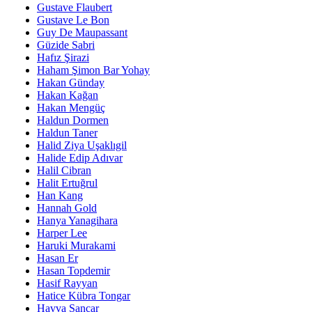
Gustave Flaubert
Gustave Le Bon
Guy De Maupassant
Güzide Sabri
Hafız Şirazi
Haham Şimon Bar Yohay
Hakan Günday
Hakan Kağan
Hakan Mengüç
Haldun Dormen
Haldun Taner
Halid Ziya Uşaklıgil
Halide Edip Adıvar
Halil Cibran
Halit Ertuğrul
Han Kang
Hannah Gold
Hanya Yanagihara
Harper Lee
Haruki Murakami
Hasan Er
Hasan Topdemir
Hasif Rayyan
Hatice Kübra Tongar
Havva Sancar