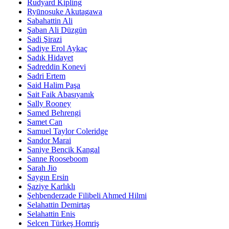
Rudyard Kipling
Ryūnosuke Akutagawa
Sabahattin Ali
Şaban Ali Düzgün
Sadi Şirazi
Sadiye Erol Aykaç
Sadık Hidayet
Sadreddin Konevi
Sadri Ertem
Said Halim Paşa
Sait Faik Abasıyanık
Sally Rooney
Samed Behrengi
Samet Can
Samuel Taylor Coleridge
Sandor Marai
Saniye Bencik Kangal
Sanne Rooseboom
Sarah Jio
Saygın Ersin
Şaziye Karlıklı
Şehbenderzade Filibeli Ahmed Hilmi
Selahattin Demirtaş
Selahattin Enis
Selcen Türkeş Homriş