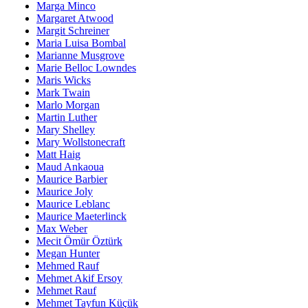
Marga Minco
Margaret Atwood
Margit Schreiner
Maria Luisa Bombal
Marianne Musgrove
Marie Belloc Lowndes
Maris Wicks
Mark Twain
Marlo Morgan
Martin Luther
Mary Shelley
Mary Wollstonecraft
Matt Haig
Maud Ankaoua
Maurice Barbier
Maurice Joly
Maurice Leblanc
Maurice Maeterlinck
Max Weber
Mecit Ömür Öztürk
Megan Hunter
Mehmed Rauf
Mehmet Akif Ersoy
Mehmet Rauf
Mehmet Tayfun Küçük