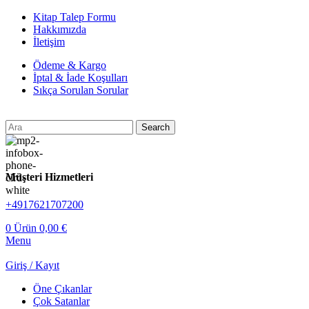
Kitap Talep Formu
Hakkımızda
İletişim
Ödeme & Kargo
İptal & İade Koşulları
Sıkça Sorulan Sorular
Search
Müşteri Hizmetleri
+4917621707200
0
Ürün
0,00
€
Menu
Giriş / Kayıt
Öne Çıkanlar
Çok Satanlar