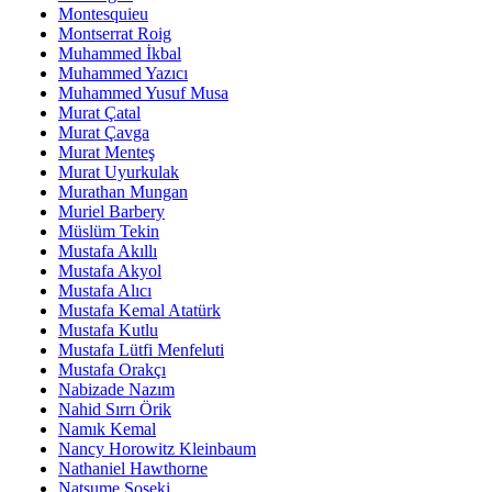
Montesquieu
Montserrat Roig
Muhammed İkbal
Muhammed Yazıcı
Muhammed Yusuf Musa
Murat Çatal
Murat Çavga
Murat Menteş
Murat Uyurkulak
Murathan Mungan
Muriel Barbery
Müslüm Tekin
Mustafa Akıllı
Mustafa Akyol
Mustafa Alıcı
Mustafa Kemal Atatürk
Mustafa Kutlu
Mustafa Lütfi Menfeluti
Mustafa Orakçı
Nabizade Nazım
Nahid Sırrı Örik
Namık Kemal
Nancy Horowitz Kleinbaum
Nathaniel Hawthorne
Natsume Soseki