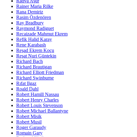
Radva Aşur
Rainer Maria Rilke
Rana Demiriz
Rasim Özdenören
Ray Bradbury
Raymond Radiguet
Recaizade Mahmut Ekrem
Refik Halid Karay
Rene Karabash
Reşad Ekrem Koçu
Reşat Nuri Güntekin
Richard Bach
Richard Brautigan
Richard Elliott Friedman
Richard Swinburne
Rıfat Ilgaz
Roald Dahl
Robert Hamill Nassau
Robert Henry Charles
Robert Louis Stevenson
Robert Michael Ballantyne
Robert Misik
Robert Musil
Roger Garaudy
Romain Gary