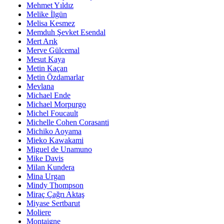
Mehmet Yıldız
Melike İlgün
Melisa Kesmez
Memduh Şevket Esendal
Mert Arık
Merve Gülcemal
Mesut Kaya
Metin Kaçan
Metin Özdamarlar
Mevlana
Michael Ende
Michael Morpurgo
Michel Foucault
Michelle Cohen Corasanti
Michiko Aoyama
Mieko Kawakami
Miguel de Unamuno
Mike Davis
Milan Kundera
Mina Urgan
Mindy Thompson
Miraç Çağrı Aktaş
Miyase Sertbarut
Moliere
Montaigne