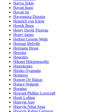
Havva Tekin
Hayati İnanç
Hayati Sır
Hayrunnisa Düzgün
Heinrich von Kleist
Henrik İbsen
Henry David Thoreau
Henry James
Herbert George Wells
Herman Melville
Hermann Hesse
Herodot
Hesiodos
Hikmet Hükümenoğlu
Hippokrates
Hiroko Oyamada
Homeros
Honore De Balzac
Horace Walpole
Horatius
Howard Phillips Lovecraft
Hugh Lofting
Hüseyin Atay
Hüseyin Nihal Atsız
Hüseyin Rahmi Gürpınar