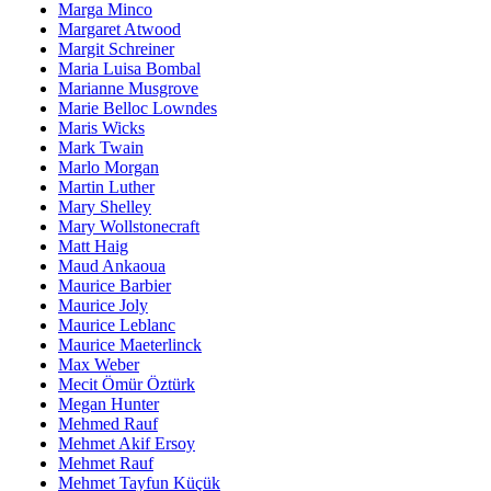
Marga Minco
Margaret Atwood
Margit Schreiner
Maria Luisa Bombal
Marianne Musgrove
Marie Belloc Lowndes
Maris Wicks
Mark Twain
Marlo Morgan
Martin Luther
Mary Shelley
Mary Wollstonecraft
Matt Haig
Maud Ankaoua
Maurice Barbier
Maurice Joly
Maurice Leblanc
Maurice Maeterlinck
Max Weber
Mecit Ömür Öztürk
Megan Hunter
Mehmed Rauf
Mehmet Akif Ersoy
Mehmet Rauf
Mehmet Tayfun Küçük