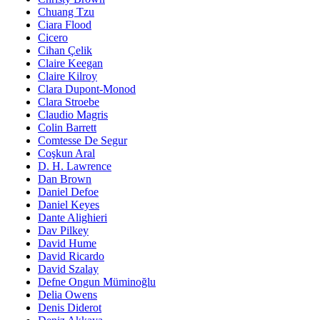
Chuang Tzu
Ciara Flood
Cicero
Cihan Çelik
Claire Keegan
Claire Kilroy
Clara Dupont-Monod
Clara Stroebe
Claudio Magris
Colin Barrett
Comtesse De Segur
Coşkun Aral
D. H. Lawrence
Dan Brown
Daniel Defoe
Daniel Keyes
Dante Alighieri
Dav Pilkey
David Hume
David Ricardo
David Szalay
Defne Ongun Müminoğlu
Delia Owens
Denis Diderot