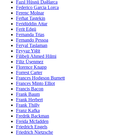
Fazıl Hüsnü Dağlarca
Federico Garcia Lorca
Ferenc Molnar
Ferhat Taştekin
Feridüddin Attar
Ferit Edgü
Fernanda Trias
Fernando Pessoa
Feryal Taslaman
Feyyaz Yiğit
Filibeli Ahmed Hilmi
Filiz Üşenmez
Florence Knapp
Forrest Carter
Frances Hodgson Burnett
Frances Minto Elliot
Francis Bacon
Frank Baum
Frank Herbert
Frank Thilly
Franz Kafka
Fredrik Backman
Freida Mcfadden
Friedrich Engels
Friedrich Nietzsche