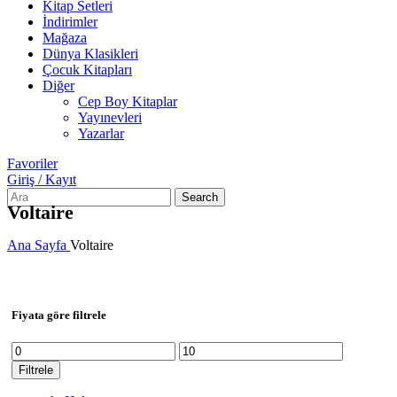
Kitap Setleri
İndirimler
Mağaza
Dünya Klasikleri
Çocuk Kitapları
Diğer
Cep Boy Kitaplar
Yayınevleri
Yazarlar
Favoriler
Giriş / Kayıt
Search
Voltaire
Ana Sayfa
Voltaire
Fiyata göre filtrele
En
En
düşük
yüksek
Filtrele
fiyat
fiyat