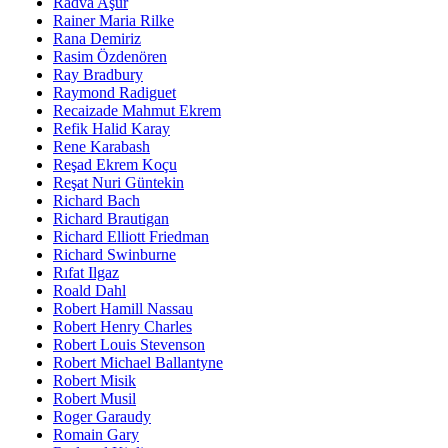
Radva Aşur
Rainer Maria Rilke
Rana Demiriz
Rasim Özdenören
Ray Bradbury
Raymond Radiguet
Recaizade Mahmut Ekrem
Refik Halid Karay
Rene Karabash
Reşad Ekrem Koçu
Reşat Nuri Güntekin
Richard Bach
Richard Brautigan
Richard Elliott Friedman
Richard Swinburne
Rıfat Ilgaz
Roald Dahl
Robert Hamill Nassau
Robert Henry Charles
Robert Louis Stevenson
Robert Michael Ballantyne
Robert Misik
Robert Musil
Roger Garaudy
Romain Gary