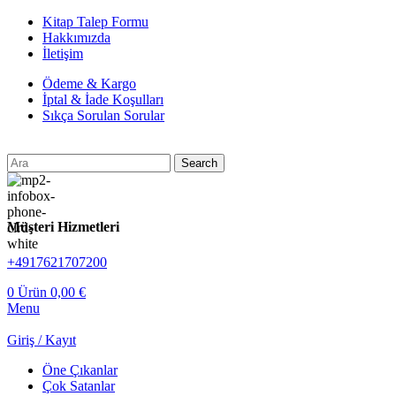
Kitap Talep Formu
Hakkımızda
İletişim
Ödeme & Kargo
İptal & İade Koşulları
Sıkça Sorulan Sorular
Search
Müşteri Hizmetleri
+4917621707200
0
Ürün
0,00
€
Menu
Giriş / Kayıt
Öne Çıkanlar
Çok Satanlar