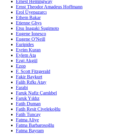
Ernest Hemingway
Ernst Theodor Amadeus Hoffmann
Erol Üyepazarcı
Ethem Bakar
Etienne Ghys
Etsu Inagaki Sugimoto
Eugene Ionesco
Eugene O'Neill
Euripides
Evrim Kuran
Eylem Ata
Ezgi Akgül
Ezop
F. Scott Fitzgerald
Fakir Baykurt
Falih Rıfkı Atay
Farabi
Faruk Nafiz Çamlıbel
Faruk Yıldız
Fatih Duman
Fatih Reşit Civelekoğlu
Fatih Tuncay
Fatma Aliye
Fatma Barbarosoğlu
Fatma Bayram