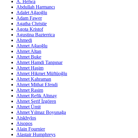
A. Helwa
Abdullah Harmancı
Adalet Ağaoğlu
Adam Fawer
Agatha Christie
Agota Kristof
Agustina Bazterrica
Ahmedi
Ahmet Ağaoğlu
Ahmet Altan
Ahmet Buke
Ahmet Hamdi Tanpınar
Ahmet Haşim
Ahmet Hikmet Müftüoğlu
Ahmet Kahraman
Ahmet Mithat Efendi
Ahmet Rasim
Ahmet Refik Altınay
Ahmet Şerif İzgören
Ahmet Ümit
Ahmet Yılmaz Boyunağa
Aiskhylos
Aisopos
Alain Fournier
Alastair Humphreys