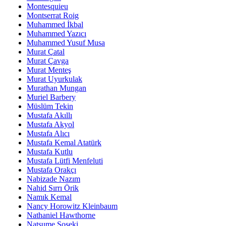
Montesquieu
Montserrat Roig
Muhammed İkbal
Muhammed Yazıcı
Muhammed Yusuf Musa
Murat Çatal
Murat Çavga
Murat Menteş
Murat Uyurkulak
Murathan Mungan
Muriel Barbery
Müslüm Tekin
Mustafa Akıllı
Mustafa Akyol
Mustafa Alıcı
Mustafa Kemal Atatürk
Mustafa Kutlu
Mustafa Lütfi Menfeluti
Mustafa Orakçı
Nabizade Nazım
Nahid Sırrı Örik
Namık Kemal
Nancy Horowitz Kleinbaum
Nathaniel Hawthorne
Natsume Soseki