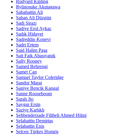
Rudyard Kipling
Ryūnosuke Akutagawa
Sabahattin Ali
Şaban Ali Düzgün
Sadi Şirazi
Sadiye Erol Aykaç
Sadık Hidayet
Sadreddin Konevi
Sadri Ertem
Said Halim Paşa
Sait Faik Abasıyanık
Sally Rooney
Samed Behrengi
Samet Can
Samuel Taylor Coleridge
Sandor Marai
Saniye Bencik Kangal
Sanne Rooseboom
Sarah Jio
Saygın Ersin
Şaziye Karlıklı
Şehbenderzade Filibeli Ahmed Hilmi
Selahattin Demirtaş
Selahattin Enis
Selcen Türkeş Homriş