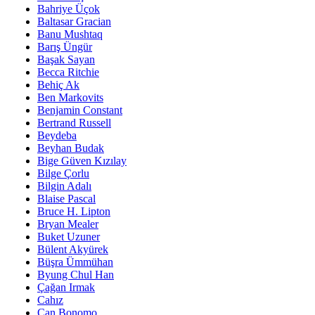
Bahriye Üçok
Baltasar Gracian
Banu Mushtaq
Barış Üngür
Başak Sayan
Becca Ritchie
Behiç Ak
Ben Markovits
Benjamin Constant
Bertrand Russell
Beydeba
Beyhan Budak
Bige Güven Kızılay
Bilge Çorlu
Bilgin Adalı
Blaise Pascal
Bruce H. Lipton
Bryan Mealer
Buket Uzuner
Bülent Akyürek
Büşra Ümmühan
Byung Chul Han
Çağan Irmak
Cahız
Can Bonomo