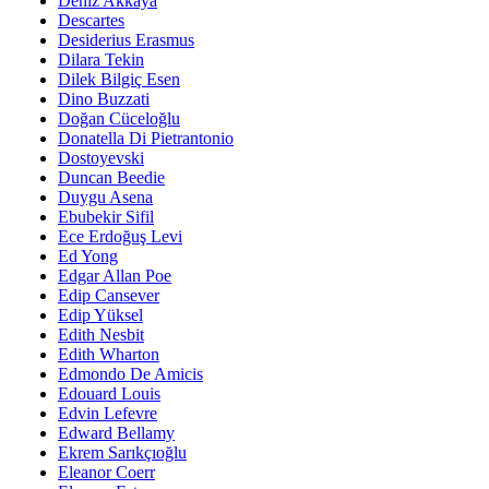
Deniz Akkaya
Descartes
Desiderius Erasmus
Dilara Tekin
Dilek Bilgiç Esen
Dino Buzzati
Doğan Cüceloğlu
Donatella Di Pietrantonio
Dostoyevski
Duncan Beedie
Duygu Asena
Ebubekir Sifil
Ece Erdoğuş Levi
Ed Yong
Edgar Allan Poe
Edip Cansever
Edip Yüksel
Edith Nesbit
Edith Wharton
Edmondo De Amicis
Edouard Louis
Edvin Lefevre
Edward Bellamy
Ekrem Sarıkçıoğlu
Eleanor Coerr