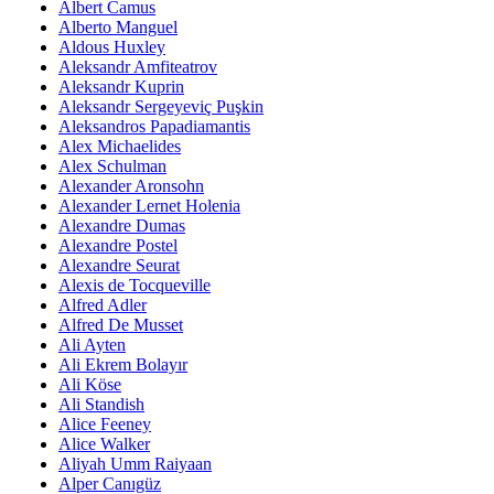
Albert Camus
Alberto Manguel
Aldous Huxley
Aleksandr Amfiteatrov
Aleksandr Kuprin
Aleksandr Sergeyeviç Puşkin
Aleksandros Papadiamantis
Alex Michaelides
Alex Schulman
Alexander Aronsohn
Alexander Lernet Holenia
Alexandre Dumas
Alexandre Postel
Alexandre Seurat
Alexis de Tocqueville
Alfred Adler
Alfred De Musset
Ali Ayten
Ali Ekrem Bolayır
Ali Köse
Ali Standish
Alice Feeney
Alice Walker
Aliyah Umm Raiyaan
Alper Canıgüz