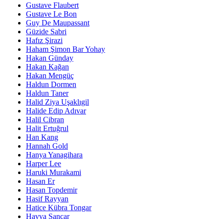
Gustave Flaubert
Gustave Le Bon
Guy De Maupassant
Güzide Sabri
Hafız Şirazi
Haham Şimon Bar Yohay
Hakan Günday
Hakan Kağan
Hakan Mengüç
Haldun Dormen
Haldun Taner
Halid Ziya Uşaklıgil
Halide Edip Adıvar
Halil Cibran
Halit Ertuğrul
Han Kang
Hannah Gold
Hanya Yanagihara
Harper Lee
Haruki Murakami
Hasan Er
Hasan Topdemir
Hasif Rayyan
Hatice Kübra Tongar
Havva Sancar