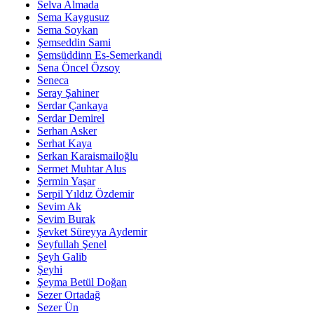
Selva Almada
Sema Kaygusuz
Sema Soykan
Şemseddin Sami
Şemsüddinn Es-Semerkandi
Sena Öncel Özsoy
Seneca
Seray Şahiner
Serdar Çankaya
Serdar Demirel
Serhan Asker
Serhat Kaya
Serkan Karaismailoğlu
Sermet Muhtar Alus
Şermin Yaşar
Serpil Yıldız Özdemir
Sevim Ak
Sevim Burak
Şevket Süreyya Aydemir
Seyfullah Şenel
Şeyh Galib
Şeyhi
Şeyma Betül Doğan
Sezer Ortadağ
Sezer Ün