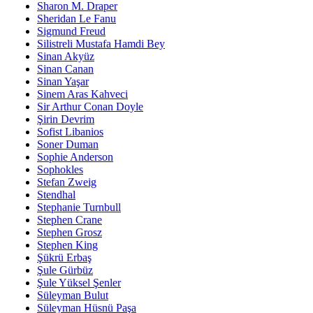
Sharon M. Draper
Sheridan Le Fanu
Sigmund Freud
Silistreli Mustafa Hamdi Bey
Sinan Akyüz
Sinan Canan
Sinan Yaşar
Sinem Aras Kahveci
Sir Arthur Conan Doyle
Şirin Devrim
Sofist Libanios
Soner Duman
Sophie Anderson
Sophokles
Stefan Zweig
Stendhal
Stephanie Turnbull
Stephen Crane
Stephen Grosz
Stephen King
Şükrü Erbaş
Şule Gürbüz
Şule Yüksel Şenler
Süleyman Bulut
Süleyman Hüsnü Paşa