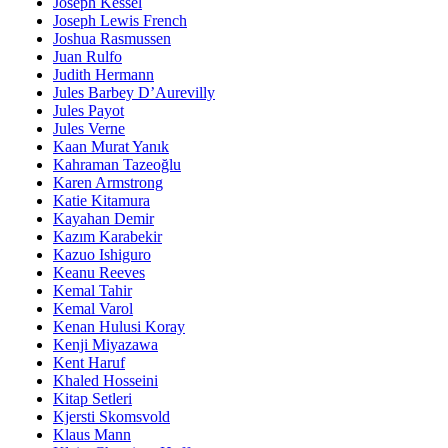
Joseph Kessel
Joseph Lewis French
Joshua Rasmussen
Juan Rulfo
Judith Hermann
Jules Barbey D’Aurevilly
Jules Payot
Jules Verne
Kaan Murat Yanık
Kahraman Tazeoğlu
Karen Armstrong
Katie Kitamura
Kayahan Demir
Kazım Karabekir
Kazuo Ishiguro
Keanu Reeves
Kemal Tahir
Kemal Varol
Kenan Hulusi Koray
Kenji Miyazawa
Kent Haruf
Khaled Hosseini
Kitap Setleri
Kjersti Skomsvold
Klaus Mann