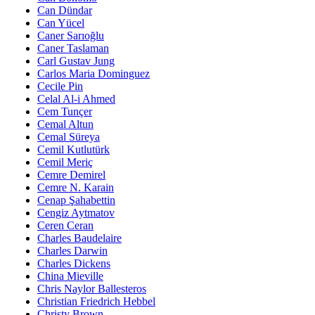
Can Dündar
Can Yücel
Caner Sarıoğlu
Caner Taslaman
Carl Gustav Jung
Carlos Maria Dominguez
Cecile Pin
Celal Al-i Ahmed
Cem Tunçer
Cemal Altun
Cemal Süreya
Cemil Kutlutürk
Cemil Meriç
Cemre Demirel
Cemre N. Karain
Cenap Şahabettin
Cengiz Aytmatov
Ceren Ceran
Charles Baudelaire
Charles Darwin
Charles Dickens
China Mieville
Chris Naylor Ballesteros
Christian Friedrich Hebbel
Christy Brown