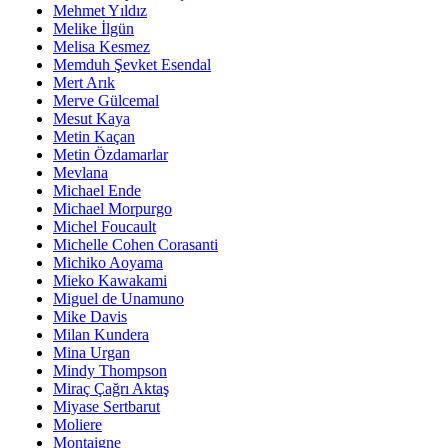
Mehmet Yıldız
Melike İlgün
Melisa Kesmez
Memduh Şevket Esendal
Mert Arık
Merve Gülcemal
Mesut Kaya
Metin Kaçan
Metin Özdamarlar
Mevlana
Michael Ende
Michael Morpurgo
Michel Foucault
Michelle Cohen Corasanti
Michiko Aoyama
Mieko Kawakami
Miguel de Unamuno
Mike Davis
Milan Kundera
Mina Urgan
Mindy Thompson
Miraç Çağrı Aktaş
Miyase Sertbarut
Moliere
Montaigne