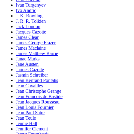
Ivan Turgenyev
Ivo Andriç
J. K. Rowling
J. R. R. Tolkien
Jack London
Jacques Cazotte
James Clear
James George Frazer
James Maclaine
James Matthew Barrie
Janae Marks
Jane Austen
Jaques Cazotte
Jasmin Schreiber
Jean Bertrand Pontalis
Jean Cavailles
Jean Christophe Grange
Jean Francois de Bastide
Jean Jacques Rousseau
Jean Louis Fournier
Jean Paul Satre
Jean Teule
Jennie Hall
Jennifer Clement