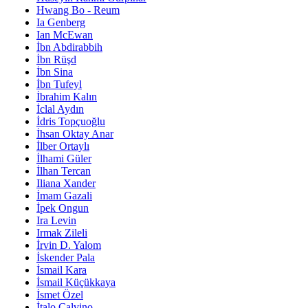
Hwang Bo - Reum
Ia Genberg
Ian McEwan
İbn Abdirabbih
İbn Rüşd
İbn Sina
İbn Tufeyl
İbrahim Kalın
İclal Aydın
İdris Topçuoğlu
İhsan Oktay Anar
İlber Ortaylı
İlhami Güler
İlhan Tercan
Iliana Xander
İmam Gazali
İpek Ongun
Ira Levin
Irmak Zileli
İrvin D. Yalom
İskender Pala
İsmail Kara
İsmail Küçükkaya
İsmet Özel
İtalo Calvino