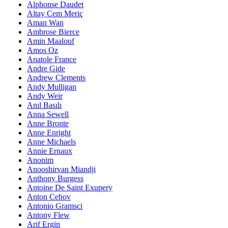
Alphonse Daudet
Altay Cem Meriç
Aman Wan
Ambrose Bierce
Amin Maalouf
Amos Oz
Anatole France
Andre Gide
Andrew Clements
Andy Mulligan
Andy Weir
Anıl Basılı
Anna Sewell
Anne Bronte
Anne Enright
Anne Michaels
Annie Ernaux
Anonim
Anooshirvan Miandji
Anthony Burgess
Antoine De Saint Exupery
Anton Cehov
Antonio Gramsci
Antony Flew
Arif Ergin