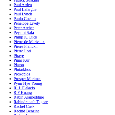
Patrick Süskind
Paul Arden
Paul Lafargue
Paul Lynch
Paulo Coelho
Penelope Lively
Peter Archer
Peyami Safa
Philip K. Dick
Pierre de Marivaux
Pierre Franckh
Pierre Loti
Piraye
Pınar Kür
Platon
Plutarkhos
Prokopios
Prosper Merimee
Pyun Hye-Young
R. J. Plalacio
R.F Kuang
Rabih Alameddine
Rabindranath Tagore
Rachel Cusk
Rachid Benzine