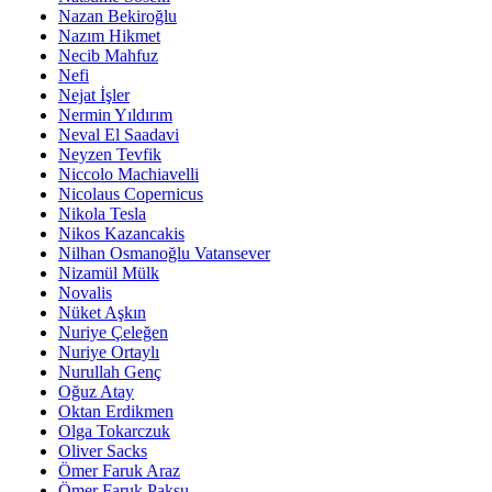
Nazan Bekiroğlu
Nazım Hikmet
Necib Mahfuz
Nefi
Nejat İşler
Nermin Yıldırım
Neval El Saadavi
Neyzen Tevfik
Niccolo Machiavelli
Nicolaus Copernicus
Nikola Tesla
Nikos Kazancakis
Nilhan Osmanoğlu Vatansever
Nizamül Mülk
Novalis
Nüket Aşkın
Nuriye Çeleğen
Nuriye Ortaylı
Nurullah Genç
Oğuz Atay
Oktan Erdikmen
Olga Tokarczuk
Oliver Sacks
Ömer Faruk Araz
Ömer Faruk Paksu