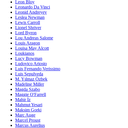
Leon Bloy
Leonardo Da Vinci
Leonid Andreyev
Leslea Newman
Lewis Carroll
Lionel Shriver
Lord Byron
Lou Andreas Salome
Louis Aragon
Louisa May Alcott
Loukianos
Lucy Bowman
Ludovico Ariosto
Luis Fernando Verissimo
Luis Sepulveda
M. Yılmaz Özbek
Madeline Miller
Magda Szabo
Maggie O'Farrell
Mahir İz
Mahmut Yesari
Maksim Gorki
Marc Auge
Marcel Proust
Marcus Aurelius