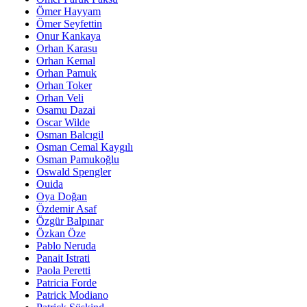
Ömer Hayyam
Ömer Seyfettin
Onur Kankaya
Orhan Karasu
Orhan Kemal
Orhan Pamuk
Orhan Toker
Orhan Veli
Osamu Dazai
Oscar Wilde
Osman Balcıgil
Osman Cemal Kaygılı
Osman Pamukoğlu
Oswald Spengler
Ouida
Oya Doğan
Özdemir Asaf
Özgür Balpınar
Özkan Öze
Pablo Neruda
Panait Istrati
Paola Peretti
Patricia Forde
Patrick Modiano