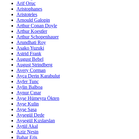
Arif Oruç
Aristophanes
Aristoteles
Arnould Galopin
Arthur Conan Doyle
Arthur Koestler
Arthur Schopenhauer
Arundhati Roy
Asako Yuzuki
Astrid Frank
August Bebel
August Strindberg
Avery Corman
Ayça Derin Karabulut
Ayfer Tunç
Aylin Balboa
Aynur Çınar
Ayşe Hümeyra Ökten
Ayşe Kulin
Ayşe Şasa
Ayşegül Dede
Ayşegül Kızılarslan
Aytül Akal
Aziz Nesin
Bahar Eriş