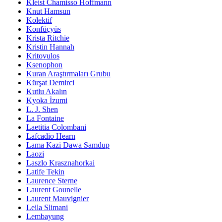
Kleist Chamisso Hoffmann
Knut Hamsun
Kolektif
Konfüçyüs
Krista Ritchie
Kristin Hannah
Kritovulos
Ksenophon
Kuran Araştırmaları Grubu
Kürşat Demirci
Kutlu Akalın
Kyoka İzumi
L. J. Shen
La Fontaine
Laetitia Colombani
Lafcadio Hearn
Lama Kazi Dawa Samdup
Laozi
Laszlo Krasznahorkai
Latife Tekin
Laurence Sterne
Laurent Gounelle
Laurent Mauvignier
Leila Slimani
Lembayung