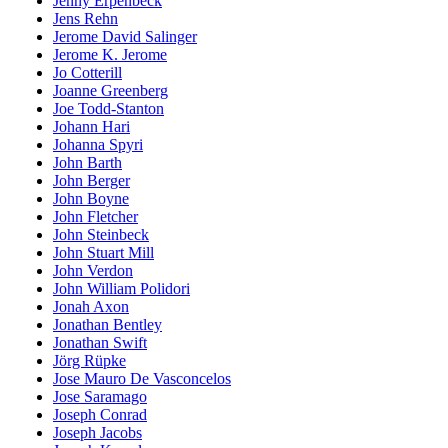
Jenny Erpenbeck
Jens Rehn
Jerome David Salinger
Jerome K. Jerome
Jo Cotterill
Joanne Greenberg
Joe Todd-Stanton
Johann Hari
Johanna Spyri
John Barth
John Berger
John Boyne
John Fletcher
John Steinbeck
John Stuart Mill
John Verdon
John William Polidori
Jonah Axon
Jonathan Bentley
Jonathan Swift
Jörg Rüpke
Jose Mauro De Vasconcelos
Jose Saramago
Joseph Conrad
Joseph Jacobs