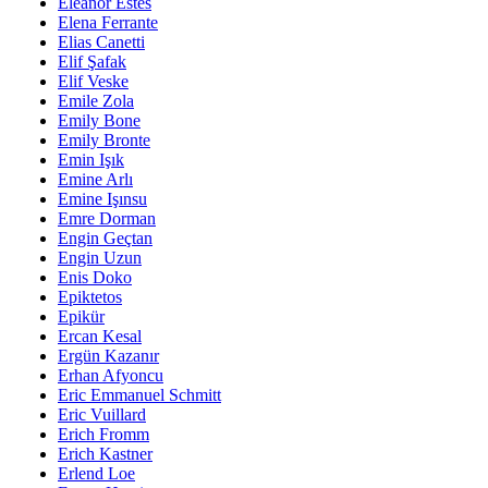
Eleanor Estes
Elena Ferrante
Elias Canetti
Elif Şafak
Elif Veske
Emile Zola
Emily Bone
Emily Bronte
Emin Işık
Emine Arlı
Emine Işınsu
Emre Dorman
Engin Geçtan
Engin Uzun
Enis Doko
Epiktetos
Epikür
Ercan Kesal
Ergün Kazanır
Erhan Afyoncu
Eric Emmanuel Schmitt
Eric Vuillard
Erich Fromm
Erich Kastner
Erlend Loe