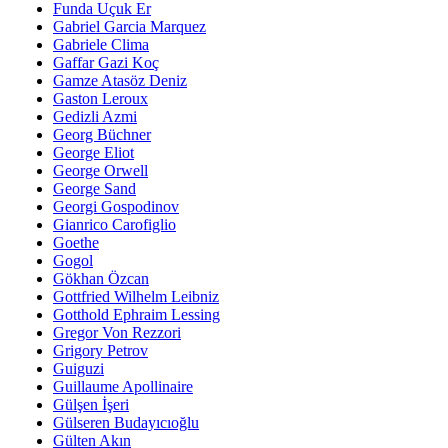
Funda Uçuk Er
Gabriel Garcia Marquez
Gabriele Clima
Gaffar Gazi Koç
Gamze Atasöz Deniz
Gaston Leroux
Gedizli Azmi
Georg Büchner
George Eliot
George Orwell
George Sand
Georgi Gospodinov
Gianrico Carofiglio
Goethe
Gogol
Gökhan Özcan
Gottfried Wilhelm Leibniz
Gotthold Ephraim Lessing
Gregor Von Rezzori
Grigory Petrov
Guiguzi
Guillaume Apollinaire
Gülşen İşeri
Gülseren Budayıcıoğlu
Gülten Akın