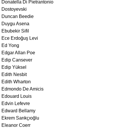
Donatella Di Pietrantonio
Dostoyevski
Duncan Beedie
Duygu Asena
Ebubekir Sifil
Ece Erdoğuş Levi
Ed Yong
Edgar Allan Poe
Edip Cansever
Edip Yüksel
Edith Nesbit
Edith Wharton
Edmondo De Amicis
Edouard Louis
Edvin Lefevre
Edward Bellamy
Ekrem Sarıkçıoğlu
Eleanor Coerr