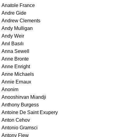
Anatole France
Andre Gide
Andrew Clements
Andy Mulligan
Andy Weir
Anıl Basılı
Anna Sewell
Anne Bronte
Anne Enright
Anne Michaels
Annie Ernaux
Anonim
Anooshirvan Miandji
Anthony Burgess
Antoine De Saint Exupery
Anton Cehov
Antonio Gramsci
Antony Flew