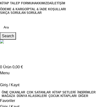
KITAP TALEP FORMU
HAKKIMIZDA
İLETIŞIM
ÖDEME & KARGO
İPTAL & İADE KOŞULLARI
SIKÇA SORULAN SORULAR
Search
Müşteri Hizmetleri
+4917621707200
0
Ürün
0,00
€
Menu
Giriş / Kayıt
ÖNE ÇIKANLAR
ÇOK SATANLAR
KITAP SETLERI
İNDIRIMLER
MAĞAZA
DÜNYA KLASIKLERI
ÇOCUK KITAPLARI
DIĞER
Favoriler
Giriş / Kayıt