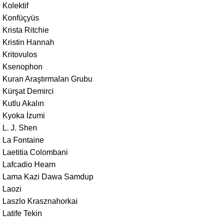
Kolektif
Konfüçyüs
Krista Ritchie
Kristin Hannah
Kritovulos
Ksenophon
Kuran Araştırmaları Grubu
Kürşat Demirci
Kutlu Akalın
Kyoka İzumi
L. J. Shen
La Fontaine
Laetitia Colombani
Lafcadio Hearn
Lama Kazi Dawa Samdup
Laozi
Laszlo Krasznahorkai
Latife Tekin