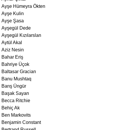
Ayşe Hümeyra Ökten
Ayşe Kulin
Ayşe Şasa
Ayşegül Dede
Ayşegül Kızılarslan
Aytül Akal
Aziz Nesin
Bahar Eriş
Bahriye Üçok
Baltasar Gracian
Banu Mushtaq
Barış Üngür
Başak Sayan
Becca Ritchie
Behiç Ak
Ben Markovits
Benjamin Constant
Bertrand Russell