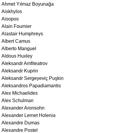
Ahmet Yılmaz Boyunağa
Aiskhylos
Aisopos
Alain Fournier
Alastair Humphreys
Albert Camus
Alberto Manguel
Aldous Huxley
Aleksandr Amfiteatrov
Aleksandr Kuprin
Aleksandr Sergeyeviç Puşkin
Aleksandros Papadiamantis
Alex Michaelides
Alex Schulman
Alexander Aronsohn
Alexander Lernet Holenia
Alexandre Dumas
Alexandre Postel