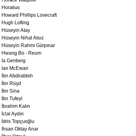
Horatius
Howard Phillips Lovecraft
Hugh Lofting
Hüseyin Atay
Hüseyin Nihal Atsız
Hüseyin Rahmi Gürpınar
Hwang Bo - Reum
Ia Genberg
Ian McEwan
İbn Abdirabbih
İbn Rüşd
İbn Sina
İbn Tufeyl
İbrahim Kalın
İclal Aydın
İdris Topçuoğlu
İhsan Oktay Anar