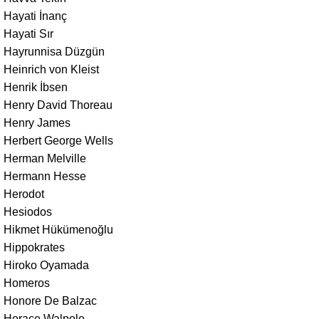
Hayati İnanç
Hayati Sır
Hayrunnisa Düzgün
Heinrich von Kleist
Henrik İbsen
Henry David Thoreau
Henry James
Herbert George Wells
Herman Melville
Hermann Hesse
Herodot
Hesiodos
Hikmet Hükümenoğlu
Hippokrates
Hiroko Oyamada
Homeros
Honore De Balzac
Horace Walpole