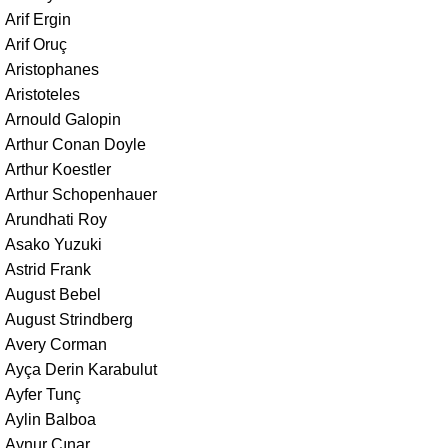
Arif Ergin
Arif Oruç
Aristophanes
Aristoteles
Arnould Galopin
Arthur Conan Doyle
Arthur Koestler
Arthur Schopenhauer
Arundhati Roy
Asako Yuzuki
Astrid Frank
August Bebel
August Strindberg
Avery Corman
Ayça Derin Karabulut
Ayfer Tunç
Aylin Balboa
Aynur Çınar