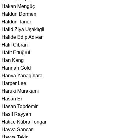
Hakan Mengüç
Haldun Dormen
Haldun Taner
Halid Ziya Uşaklıgil
Halide Edip Adıvar
Halil Cibran
Halit Ertuğrul
Han Kang
Hannah Gold
Hanya Yanagihara
Harper Lee
Haruki Murakami
Hasan Er
Hasan Topdemir
Hasif Rayyan
Hatice Kübra Tongar
Havva Sancar
Havva Tekin