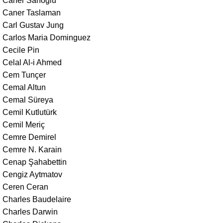
Caner Sarıoğlu
Caner Taslaman
Carl Gustav Jung
Carlos Maria Dominguez
Cecile Pin
Celal Al-i Ahmed
Cem Tunçer
Cemal Altun
Cemal Süreya
Cemil Kutlutürk
Cemil Meriç
Cemre Demirel
Cemre N. Karain
Cenap Şahabettin
Cengiz Aytmatov
Ceren Ceran
Charles Baudelaire
Charles Darwin