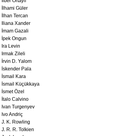
İlber Ortaylı
İlhami Güler
İlhan Tercan
Iliana Xander
İmam Gazali
İpek Ongun
Ira Levin
Irmak Zileli
İrvin D. Yalom
İskender Pala
İsmail Kara
İsmail Küçükkaya
İsmet Özel
İtalo Calvino
Ivan Turgenyev
Ivo Andriç
J. K. Rowling
J. R. R. Tolkien