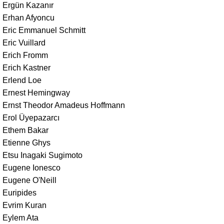
Ergün Kazanır
Erhan Afyoncu
Eric Emmanuel Schmitt
Eric Vuillard
Erich Fromm
Erich Kastner
Erlend Loe
Ernest Hemingway
Ernst Theodor Amadeus Hoffmann
Erol Üyepazarcı
Ethem Bakar
Etienne Ghys
Etsu Inagaki Sugimoto
Eugene Ionesco
Eugene O'Neill
Euripides
Evrim Kuran
Eylem Ata