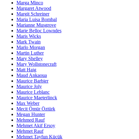
Marga Minco
Margaret Atwood
Margit Schreiner
Maria Luisa Bombal
Marianne Musgrove
Marie Belloc Lowndes
Maris Wicks
Mark Twain
Marlo Morgan
Martin Luther
Mary Shelley
Mary Wollstonecraft
Matt Haig
Maud Ankaoua
Maurice Barbier
Maurice Joly
Maurice Leblanc
Maurice Maeterlinck
Max Weber
Mecit Ömür Öztürk
Megan Hunter
Mehmed Rauf
Mehmet Akif Ersoy
Mehmet Rauf
Mehmet Tayfun Küçük