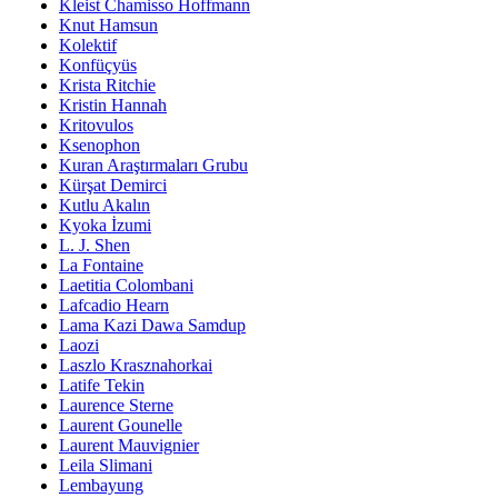
Kleist Chamisso Hoffmann
Knut Hamsun
Kolektif
Konfüçyüs
Krista Ritchie
Kristin Hannah
Kritovulos
Ksenophon
Kuran Araştırmaları Grubu
Kürşat Demirci
Kutlu Akalın
Kyoka İzumi
L. J. Shen
La Fontaine
Laetitia Colombani
Lafcadio Hearn
Lama Kazi Dawa Samdup
Laozi
Laszlo Krasznahorkai
Latife Tekin
Laurence Sterne
Laurent Gounelle
Laurent Mauvignier
Leila Slimani
Lembayung