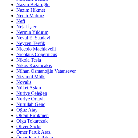
Nazan Bekiroğlu
Nazım Hikmet
Necib Mahfuz
Nefi
Nejat İşler
Nermin Yıldırım
Neval El Saadavi
Neyzen Tevfik
Niccolo Machiavelli
Nicolaus Copernicus
Nikola Tesla
Nikos Kazancakis
Nilhan Osmanoğlu Vatansever
Nizamül Mülk
Novalis
Nüket Aşkın
Nuriye Çeleğen
Nuriye Ortaylı
Nurullah Genç
Oğuz Atay
Oktan Erdikmen
Olga Tokarczuk
Oliver Sacks
Ömer Faruk Araz
Ömer Faruk Paksu