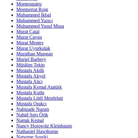
Montesquieu
Montserrat Roig
Muhammed İkbal
Muhammed Yazıcı
Muhammed Yusuf Musa
Murat Çatal
Murat Çavga
Murat Menteş
Murat Uyurkulak
Murathan Mungan
Muriel Barbery
Müslüm Tekin
Mustafa Akıllı
Mustafa Akyol
Mustafa Alıcı
Mustafa Kemal Atatürk
Mustafa Kutlu
Mustafa Lütfi Menfeluti
Mustafa Orakçı
Nabizade Nazım
Nahid Sırrı Örik
Namık Kemal
Nancy Horowitz Kleinbaum
Nathaniel Hawthorne
Natsume Soseki