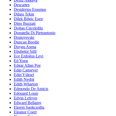
Deniz Akkaya
Descartes
Desiderius Erasmus
Dilara Tekin
Dilek Bilgiç Esen
Dino Buzzati
Doğan Cüceloğlu
Donatella Di Pietrantonio
Dostoyevski
Duncan Beedie
Duygu Asena
Ebubekir Sifil
Ece Erdoğuş Levi
Ed Yong
Edgar Allan Poe
Edip Cansever
Edip Yüksel
Edith Nesbit
Edith Wharton
Edmondo De Amicis
Edouard Louis
Edvin Lefevre
Edward Bellamy
Ekrem Sarıkçıoğlu
Eleanor Coerr