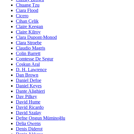
Chuang Tzu
Ciara Flood
Cicero
Cihan Çelik
Claire Keegan
Claire Kilroy
Clara Dupont-Monod
Clara Stroebe
Claudio Magris
Colin Barrett
Comtesse De Segur
Coşkun Aral
D. H. Lawrence
Dan Brown
Daniel Defoe
Daniel Keyes
Dante Alighieri
Dav Pilkey
David Hume
David Ricardo
David Szalay
Defne Ongun Müminoğlu
Delia Owens
Denis Diderot