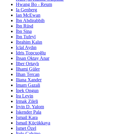
Hwang Bo - Reum
Ia Genberg
Ian McEwan
İbn Abdirabbih
İbn Rüşd
İbn Sina
İbn Tufeyl
İbrahim Kalın
İclal Aydın
İdris Topçuoğlu
İhsan Oktay Anar
İlber Ortaylı
İlhami Güler
İlhan Tercan
Iliana Xander
İmam Gazali
İpek Ongun
Ira Levin
Irmak Zileli
İrvin D. Yalom
İskender Pala
İsmail Kara
İsmail Küçükkaya
İsmet Özel
İtalo Calvino