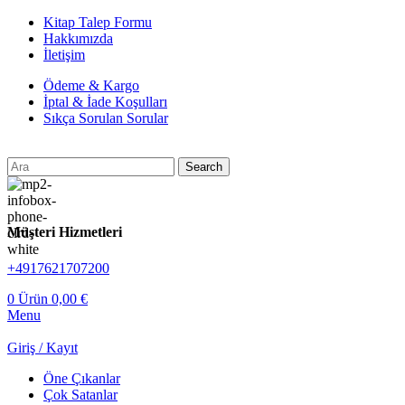
Kitap Talep Formu
Hakkımızda
İletişim
Ödeme & Kargo
İptal & İade Koşulları
Sıkça Sorulan Sorular
Search
Müşteri Hizmetleri
+4917621707200
0
Ürün
0,00
€
Menu
Giriş / Kayıt
Öne Çıkanlar
Çok Satanlar