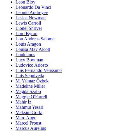
Leon Bloy
Leonardo Da Vinci
Leonid Andreyev
Leslea Newman
Lewis Carroll
Lionel Shriver
Lord Byron
Lou Andreas Salome
Louis Aragon
Louisa May Alcott
Loukianos
Lucy Bowman
Ludovico Ariosto
Luis Fernando Verissimo
Luis Sepulveda
M. Yılmaz Özbek
Madeline Miller
Magda Szabo
Maggie O'Farrell
Mahir İz
Mahmut Yesari
Maksim Gorki
Marc Auge
Marcel Proust
Marcus Aurelius