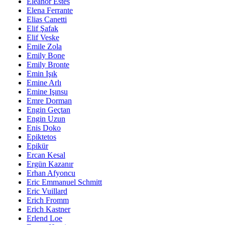
Eleanor Estes
Elena Ferrante
Elias Canetti
Elif Şafak
Elif Veske
Emile Zola
Emily Bone
Emily Bronte
Emin Işık
Emine Arlı
Emine Işınsu
Emre Dorman
Engin Geçtan
Engin Uzun
Enis Doko
Epiktetos
Epikür
Ercan Kesal
Ergün Kazanır
Erhan Afyoncu
Eric Emmanuel Schmitt
Eric Vuillard
Erich Fromm
Erich Kastner
Erlend Loe