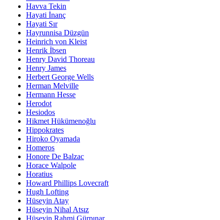
Havva Tekin
Hayati İnanç
Hayati Sır
Hayrunnisa Düzgün
Heinrich von Kleist
Henrik İbsen
Henry David Thoreau
Henry James
Herbert George Wells
Herman Melville
Hermann Hesse
Herodot
Hesiodos
Hikmet Hükümenoğlu
Hippokrates
Hiroko Oyamada
Homeros
Honore De Balzac
Horace Walpole
Horatius
Howard Phillips Lovecraft
Hugh Lofting
Hüseyin Atay
Hüseyin Nihal Atsız
Hüseyin Rahmi Gürpınar