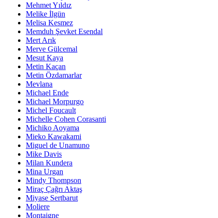
Mehmet Yıldız
Melike İlgün
Melisa Kesmez
Memduh Şevket Esendal
Mert Arık
Merve Gülcemal
Mesut Kaya
Metin Kaçan
Metin Özdamarlar
Mevlana
Michael Ende
Michael Morpurgo
Michel Foucault
Michelle Cohen Corasanti
Michiko Aoyama
Mieko Kawakami
Miguel de Unamuno
Mike Davis
Milan Kundera
Mina Urgan
Mindy Thompson
Miraç Çağrı Aktaş
Miyase Sertbarut
Moliere
Montaigne