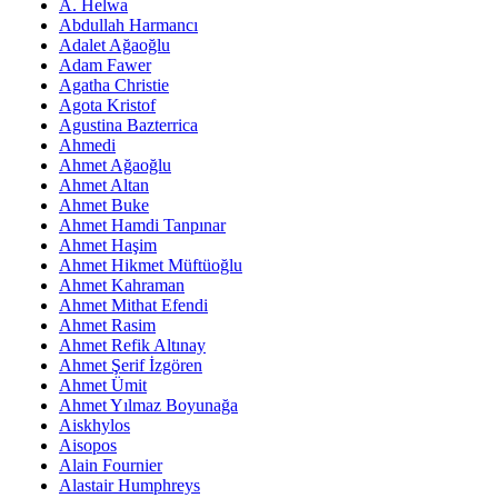
A. Helwa
Abdullah Harmancı
Adalet Ağaoğlu
Adam Fawer
Agatha Christie
Agota Kristof
Agustina Bazterrica
Ahmedi
Ahmet Ağaoğlu
Ahmet Altan
Ahmet Buke
Ahmet Hamdi Tanpınar
Ahmet Haşim
Ahmet Hikmet Müftüoğlu
Ahmet Kahraman
Ahmet Mithat Efendi
Ahmet Rasim
Ahmet Refik Altınay
Ahmet Şerif İzgören
Ahmet Ümit
Ahmet Yılmaz Boyunağa
Aiskhylos
Aisopos
Alain Fournier
Alastair Humphreys