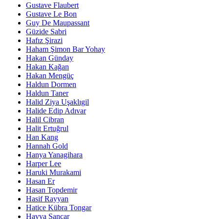
Gustave Flaubert
Gustave Le Bon
Guy De Maupassant
Güzide Sabri
Hafız Şirazi
Haham Şimon Bar Yohay
Hakan Günday
Hakan Kağan
Hakan Mengüç
Haldun Dormen
Haldun Taner
Halid Ziya Uşaklıgil
Halide Edip Adıvar
Halil Cibran
Halit Ertuğrul
Han Kang
Hannah Gold
Hanya Yanagihara
Harper Lee
Haruki Murakami
Hasan Er
Hasan Topdemir
Hasif Rayyan
Hatice Kübra Tongar
Havva Sancar