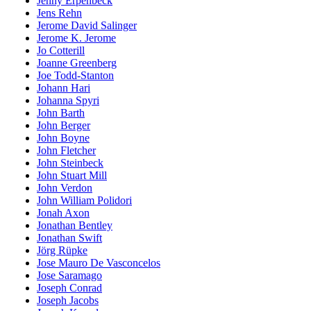
Jenny Erpenbeck
Jens Rehn
Jerome David Salinger
Jerome K. Jerome
Jo Cotterill
Joanne Greenberg
Joe Todd-Stanton
Johann Hari
Johanna Spyri
John Barth
John Berger
John Boyne
John Fletcher
John Steinbeck
John Stuart Mill
John Verdon
John William Polidori
Jonah Axon
Jonathan Bentley
Jonathan Swift
Jörg Rüpke
Jose Mauro De Vasconcelos
Jose Saramago
Joseph Conrad
Joseph Jacobs