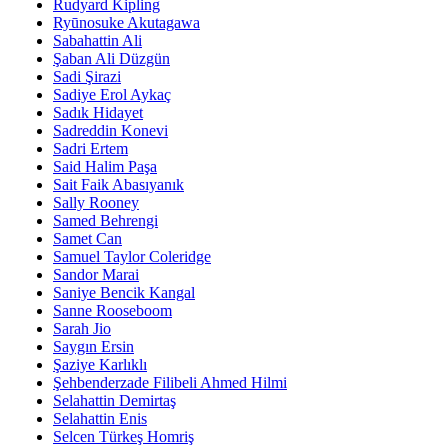
Rudyard Kipling
Ryūnosuke Akutagawa
Sabahattin Ali
Şaban Ali Düzgün
Sadi Şirazi
Sadiye Erol Aykaç
Sadık Hidayet
Sadreddin Konevi
Sadri Ertem
Said Halim Paşa
Sait Faik Abasıyanık
Sally Rooney
Samed Behrengi
Samet Can
Samuel Taylor Coleridge
Sandor Marai
Saniye Bencik Kangal
Sanne Rooseboom
Sarah Jio
Saygın Ersin
Şaziye Karlıklı
Şehbenderzade Filibeli Ahmed Hilmi
Selahattin Demirtaş
Selahattin Enis
Selcen Türkeş Homriş