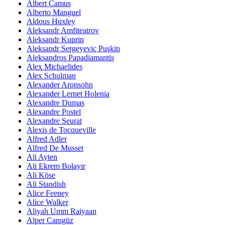
Albert Camus
Alberto Manguel
Aldous Huxley
Aleksandr Amfiteatrov
Aleksandr Kuprin
Aleksandr Sergeyeviç Puşkin
Aleksandros Papadiamantis
Alex Michaelides
Alex Schulman
Alexander Aronsohn
Alexander Lernet Holenia
Alexandre Dumas
Alexandre Postel
Alexandre Seurat
Alexis de Tocqueville
Alfred Adler
Alfred De Musset
Ali Ayten
Ali Ekrem Bolayır
Ali Köse
Ali Standish
Alice Feeney
Alice Walker
Aliyah Umm Raiyaan
Alper Canıgüz