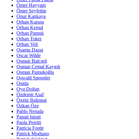
Ömer Hayyam
Ömer Seyfettin
Onur Kankaya
Orhan Karasu
Orhan Kemal
Orhan Pamuk
Orhan Toker
Orhan Veli
Osamu Dazai
Oscar Wilde
Osman Balcıgil
Osman Cemal Kaygılı
Osman Pamukoğlu
Oswald Spengler
Ouida
Oya Doğan
Özdemir Asaf
Özgür Balpınar
Özkan Öze
Pablo Neruda
Panait Istrati
Paola Peretti
Patricia Forde
Patrick Modiano