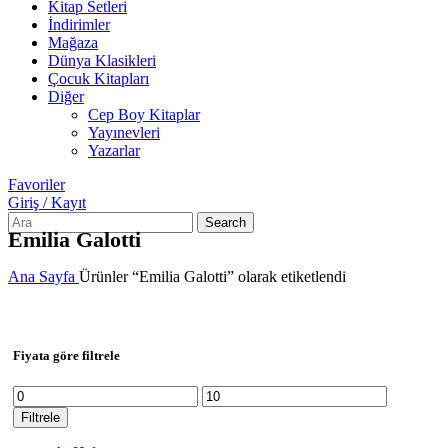
Kitap Setleri
İndirimler
Mağaza
Dünya Klasikleri
Çocuk Kitapları
Diğer
Cep Boy Kitaplar
Yayınevleri
Yazarlar
Favoriler
Giriş / Kayıt
Search
Emilia Galotti
Ana Sayfa
Ürünler “Emilia Galotti” olarak etiketlendi
Fiyata göre filtrele
En
En
düşük
yüksek
Filtrele
fiyat
fiyat