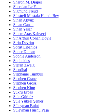
Sharon M. Draper
Sheridan Le Fanu
Sigmund Freud
Silistreli Mustafa Hamdi Bey
Sinan Akyüz
Sinan Canan
Sinan Yaşar
Sinem Aras Kahveci
Sir Arthur Conan Doyle
Şirin Devrim
Sofist Libanios
Soner Duman
Sophie Anderson
Sophokles
Stefan Zweig
Stendhal
Stephanie Turnbull
Stephen Crane
Stephen Grosz
Stephen King
Şükrü Erbaş
Şule Gürbüz
Şule Yüksel Şenler
Süleyman Bulut
Süleyman Hüsnü Paşa