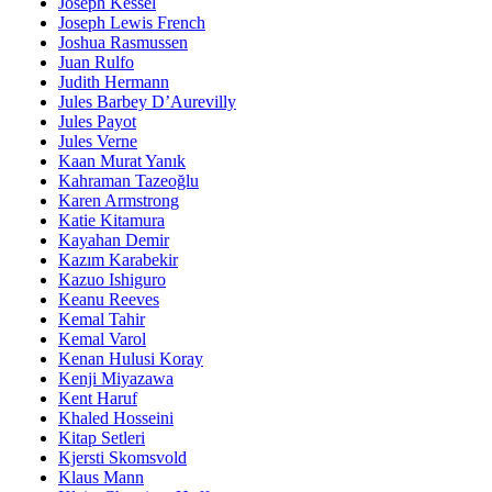
Joseph Kessel
Joseph Lewis French
Joshua Rasmussen
Juan Rulfo
Judith Hermann
Jules Barbey D’Aurevilly
Jules Payot
Jules Verne
Kaan Murat Yanık
Kahraman Tazeoğlu
Karen Armstrong
Katie Kitamura
Kayahan Demir
Kazım Karabekir
Kazuo Ishiguro
Keanu Reeves
Kemal Tahir
Kemal Varol
Kenan Hulusi Koray
Kenji Miyazawa
Kent Haruf
Khaled Hosseini
Kitap Setleri
Kjersti Skomsvold
Klaus Mann