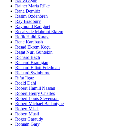
Radva Aşur
Rainer Maria Rilke
Rana Demiriz
Rasim Özdenören
Ray Bradbury
Raymond Radiguet
Recaizade Mahmut Ekrem
Refik Halid Karay
Rene Karabash
Reşad Ekrem Koçu
Reşat Nuri Güntekin
Richard Bach
Richard Brautigan
Richard Elliott Friedman
Richard Swinburne
Rıfat Ilgaz
Roald Dahl
Robert Hamill Nassau
Robert Henry Charles
Robert Louis Stevenson
Robert Michael Ballantyne
Robert Misik
Robert Musil
Roger Garaudy
Romain Gary