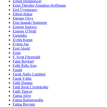
Ernest Hemingway
Ernst Theodor Amadeus Hoffmann
Erol Üyepazarcı
Ethem Bakar
Etienne Ghys
Etsu Inagaki Sugimoto
Eugene Ionesco
Eugene O'Neill
Euripides
Evrim Kuran
Eylem Ata
Ezgi Akgül
Ezop
F. Scott Fitzgerald
Fakir Baykurt
Falih Rıfkı Atay
Farabi
Faruk Nafiz Çamlıbel
Faruk Yıldız
Fatih Duman
Fatih Reşit Civelekoğlu
Fatih Tuncay
Fatma Aliye
Fatma Barbarosoğlu
Fatma Bayram