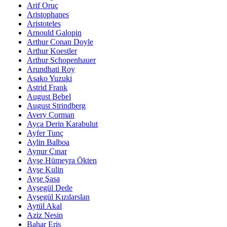
Arif Oruç
Aristophanes
Aristoteles
Arnould Galopin
Arthur Conan Doyle
Arthur Koestler
Arthur Schopenhauer
Arundhati Roy
Asako Yuzuki
Astrid Frank
August Bebel
August Strindberg
Avery Corman
Ayça Derin Karabulut
Ayfer Tunç
Aylin Balboa
Aynur Çınar
Ayşe Hümeyra Ökten
Ayşe Kulin
Ayşe Şasa
Ayşegül Dede
Ayşegül Kızılarslan
Aytül Akal
Aziz Nesin
Bahar Eriş