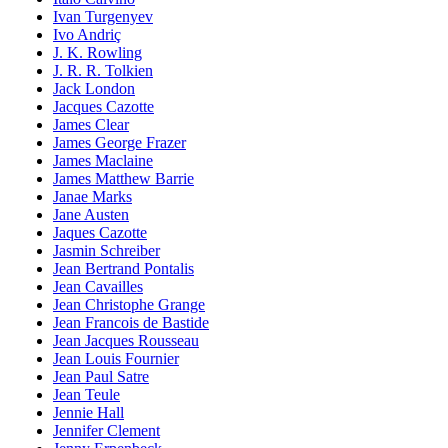
Ivan Turgenyev
Ivo Andriç
J. K. Rowling
J. R. R. Tolkien
Jack London
Jacques Cazotte
James Clear
James George Frazer
James Maclaine
James Matthew Barrie
Janae Marks
Jane Austen
Jaques Cazotte
Jasmin Schreiber
Jean Bertrand Pontalis
Jean Cavailles
Jean Christophe Grange
Jean Francois de Bastide
Jean Jacques Rousseau
Jean Louis Fournier
Jean Paul Satre
Jean Teule
Jennie Hall
Jennifer Clement