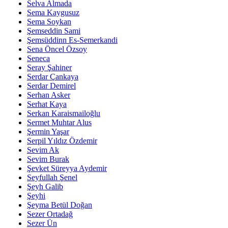
Selva Almada
Sema Kaygusuz
Sema Soykan
Şemseddin Sami
Şemsüddinn Es-Semerkandi
Sena Öncel Özsoy
Seneca
Seray Şahiner
Serdar Çankaya
Serdar Demirel
Serhan Asker
Serhat Kaya
Serkan Karaismailoğlu
Sermet Muhtar Alus
Şermin Yaşar
Serpil Yıldız Özdemir
Sevim Ak
Sevim Burak
Şevket Süreyya Aydemir
Seyfullah Şenel
Şeyh Galib
Şeyhi
Şeyma Betül Doğan
Sezer Ortadağ
Sezer Ün