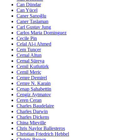
Can Dündar
Can Yücel
Caner Sarıoğlu
Caner Taslaman
Carl Gustav Jung
Carlos Maria Dominguez
Cecile Pin
Celal Al-i Ahmed
Cem Tunçer
Cemal Altun
Cemal Süreya
Cemil Kutlutürk
Cemil Meriç
Cemre Demirel
Cemre N. Karain
Cenap Şahabettin
Cengiz Aytmatov
Ceren Ceran
Charles Baudelaire
Charles Darwin
Charles Dickens
China Mieville
Chris Naylor Ballesteros
Christian Friedrich Hebbel
Christy Brown