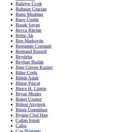
Bahriye Üçok
Baltasar Gracian
Banu Mushtaq
Barış Üngür
Başak Sayan
Becca Ritchie
Behiç Ak
Ben Markovits
Benjamin Constant
Bertrand Russell
Beydeba
Beyhan Budak
Bige Güven Kızılay
Bilge Çorlu
Bilgin Adalı
Blaise Pascal
Bruce H. Lipton
Bryan Mealer
Buket Uzuner
Bülent Akyürek
Büşra Ümmühan
Byung Chul Han
Çağan Irmak
Cahız
Can Bonomo