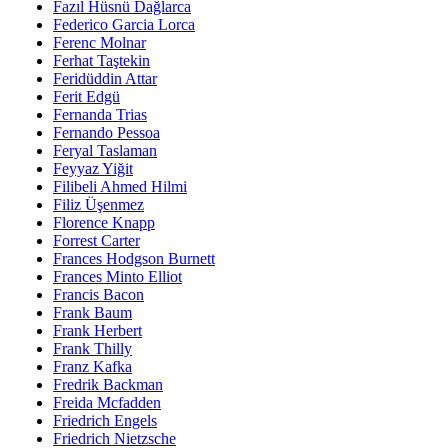
Fazıl Hüsnü Dağlarca
Federico Garcia Lorca
Ferenc Molnar
Ferhat Taştekin
Feridüddin Attar
Ferit Edgü
Fernanda Trias
Fernando Pessoa
Feryal Taslaman
Feyyaz Yiğit
Filibeli Ahmed Hilmi
Filiz Üşenmez
Florence Knapp
Forrest Carter
Frances Hodgson Burnett
Frances Minto Elliot
Francis Bacon
Frank Baum
Frank Herbert
Frank Thilly
Franz Kafka
Fredrik Backman
Freida Mcfadden
Friedrich Engels
Friedrich Nietzsche