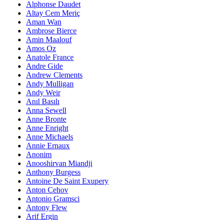
Alphonse Daudet
Altay Cem Meriç
Aman Wan
Ambrose Bierce
Amin Maalouf
Amos Oz
Anatole France
Andre Gide
Andrew Clements
Andy Mulligan
Andy Weir
Anıl Basılı
Anna Sewell
Anne Bronte
Anne Enright
Anne Michaels
Annie Ernaux
Anonim
Anooshirvan Miandji
Anthony Burgess
Antoine De Saint Exupery
Anton Cehov
Antonio Gramsci
Antony Flew
Arif Ergin