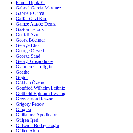
Funda Uçuk Er
Gabriel Garcia Marquez
Gabriele Clima
Gaffar Gazi Koç
Gamze Atasöz Deniz
Gaston Leroux
Gedizli Azmi
Georg Büchner
George Eliot
George Orwell
George Sand
Georgi Gospodinov
Gianrico Carofiglio
Goethe
Gogol
Gökhan Özcan
Gottfried Wilhelm Leibniz
Gotthold Ephraim Lessing
Gregor Von Rezzori
Grigory Petrov
Guiguzi
Guillaume Apollinaire
Gülşen İşeri
Gülseren Budayıcıoğlu
Gülten Akın