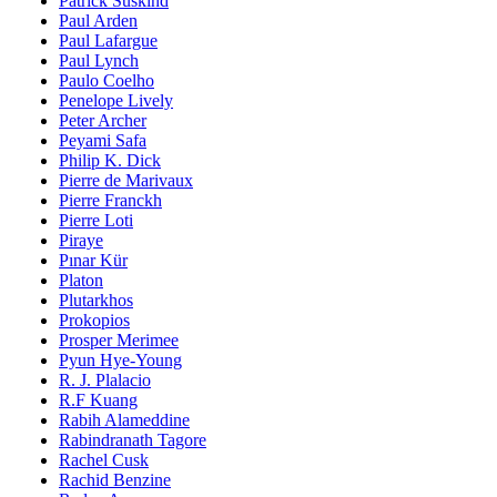
Patrick Süskind
Paul Arden
Paul Lafargue
Paul Lynch
Paulo Coelho
Penelope Lively
Peter Archer
Peyami Safa
Philip K. Dick
Pierre de Marivaux
Pierre Franckh
Pierre Loti
Piraye
Pınar Kür
Platon
Plutarkhos
Prokopios
Prosper Merimee
Pyun Hye-Young
R. J. Plalacio
R.F Kuang
Rabih Alameddine
Rabindranath Tagore
Rachel Cusk
Rachid Benzine