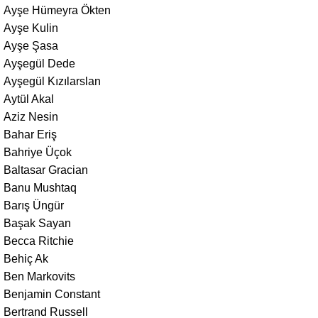
Ayşe Hümeyra Ökten
Ayşe Kulin
Ayşe Şasa
Ayşegül Dede
Ayşegül Kızılarslan
Aytül Akal
Aziz Nesin
Bahar Eriş
Bahriye Üçok
Baltasar Gracian
Banu Mushtaq
Barış Üngür
Başak Sayan
Becca Ritchie
Behiç Ak
Ben Markovits
Benjamin Constant
Bertrand Russell