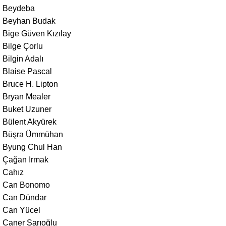
Beydeba
Beyhan Budak
Bige Güven Kızılay
Bilge Çorlu
Bilgin Adalı
Blaise Pascal
Bruce H. Lipton
Bryan Mealer
Buket Uzuner
Bülent Akyürek
Büşra Ümmühan
Byung Chul Han
Çağan Irmak
Cahız
Can Bonomo
Can Dündar
Can Yücel
Caner Sarıoğlu