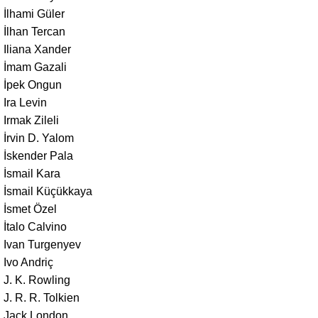
İlhami Güler
İlhan Tercan
Iliana Xander
İmam Gazali
İpek Ongun
Ira Levin
Irmak Zileli
İrvin D. Yalom
İskender Pala
İsmail Kara
İsmail Küçükkaya
İsmet Özel
İtalo Calvino
Ivan Turgenyev
Ivo Andriç
J. K. Rowling
J. R. R. Tolkien
Jack London