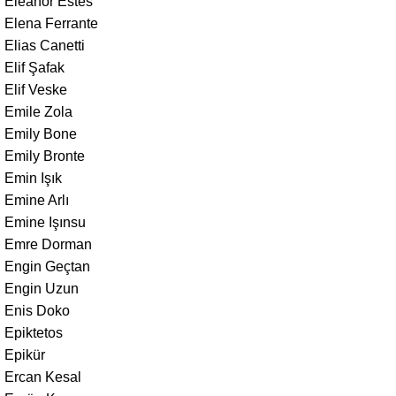
Eleanor Estes
Elena Ferrante
Elias Canetti
Elif Şafak
Elif Veske
Emile Zola
Emily Bone
Emily Bronte
Emin Işık
Emine Arlı
Emine Işınsu
Emre Dorman
Engin Geçtan
Engin Uzun
Enis Doko
Epiktetos
Epikür
Ercan Kesal