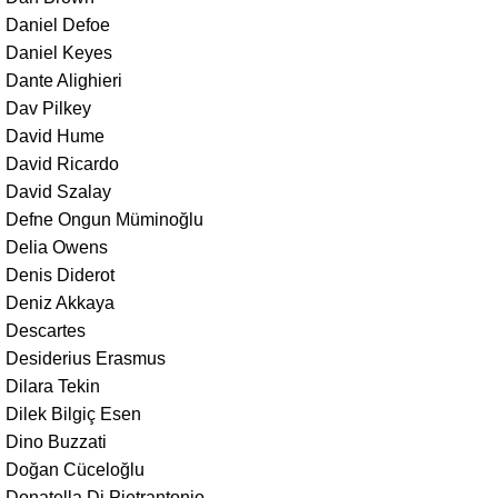
Daniel Defoe
Daniel Keyes
Dante Alighieri
Dav Pilkey
David Hume
David Ricardo
David Szalay
Defne Ongun Müminoğlu
Delia Owens
Denis Diderot
Deniz Akkaya
Descartes
Desiderius Erasmus
Dilara Tekin
Dilek Bilgiç Esen
Dino Buzzati
Doğan Cüceloğlu
Donatella Di Pietrantonio