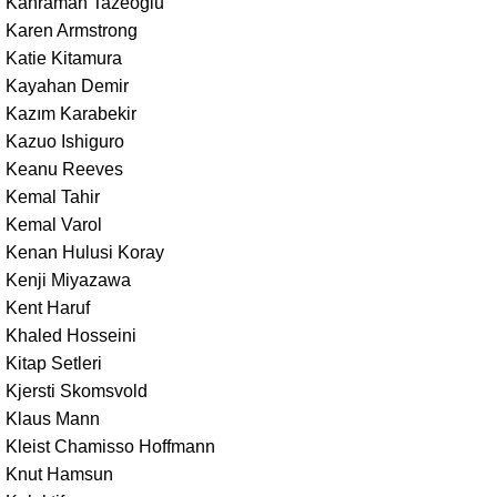
Kahraman Tazeoğlu
Karen Armstrong
Katie Kitamura
Kayahan Demir
Kazım Karabekir
Kazuo Ishiguro
Keanu Reeves
Kemal Tahir
Kemal Varol
Kenan Hulusi Koray
Kenji Miyazawa
Kent Haruf
Khaled Hosseini
Kitap Setleri
Kjersti Skomsvold
Klaus Mann
Kleist Chamisso Hoffmann
Knut Hamsun