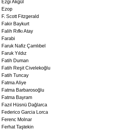
Ezgi Akgül
Ezop
F. Scott Fitzgerald
Fakir Baykurt
Falih Rıfkı Atay
Farabi
Faruk Nafiz Çamlıbel
Faruk Yıldız
Fatih Duman
Fatih Reşit Civelekoğlu
Fatih Tuncay
Fatma Aliye
Fatma Barbarosoğlu
Fatma Bayram
Fazıl Hüsnü Dağlarca
Federico Garcia Lorca
Ferenc Molnar
Ferhat Taştekin