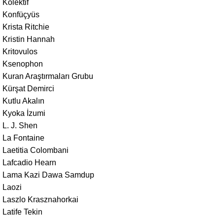
Kolektif
Konfüçyüs
Krista Ritchie
Kristin Hannah
Kritovulos
Ksenophon
Kuran Araştırmaları Grubu
Kürşat Demirci
Kutlu Akalın
Kyoka İzumi
L. J. Shen
La Fontaine
Laetitia Colombani
Lafcadio Hearn
Lama Kazi Dawa Samdup
Laozi
Laszlo Krasznahorkai
Latife Tekin