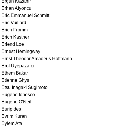
Ergün Kazanır
Erhan Afyoncu
Eric Emmanuel Schmitt
Eric Vuillard
Erich Fromm
Erich Kastner
Erlend Loe
Ernest Hemingway
Ernst Theodor Amadeus Hoffmann
Erol Üyepazarcı
Ethem Bakar
Etienne Ghys
Etsu Inagaki Sugimoto
Eugene Ionesco
Eugene O'Neill
Euripides
Evrim Kuran
Eylem Ata