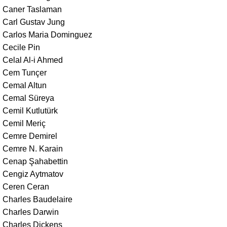
Caner Taslaman
Carl Gustav Jung
Carlos Maria Dominguez
Cecile Pin
Celal Al-i Ahmed
Cem Tunçer
Cemal Altun
Cemal Süreya
Cemil Kutlutürk
Cemil Meriç
Cemre Demirel
Cemre N. Karain
Cenap Şahabettin
Cengiz Aytmatov
Ceren Ceran
Charles Baudelaire
Charles Darwin
Charles Dickens