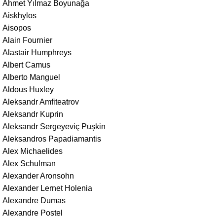
Ahmet Yılmaz Boyunağa
Aiskhylos
Aisopos
Alain Fournier
Alastair Humphreys
Albert Camus
Alberto Manguel
Aldous Huxley
Aleksandr Amfiteatrov
Aleksandr Kuprin
Aleksandr Sergeyeviç Puşkin
Aleksandros Papadiamantis
Alex Michaelides
Alex Schulman
Alexander Aronsohn
Alexander Lernet Holenia
Alexandre Dumas
Alexandre Postel