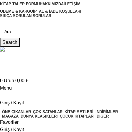
KITAP TALEP FORMU
HAKKIMIZDA
İLETIŞIM
ÖDEME & KARGO
İPTAL & İADE KOŞULLARI
SIKÇA SORULAN SORULAR
Search
Müşteri Hizmetleri
+4917621707200
0
Ürün
0,00
€
Menu
Giriş / Kayıt
ÖNE ÇIKANLAR
ÇOK SATANLAR
KITAP SETLERI
İNDIRIMLER
MAĞAZA
DÜNYA KLASIKLERI
ÇOCUK KITAPLARI
DIĞER
Favoriler
Giriş / Kayıt