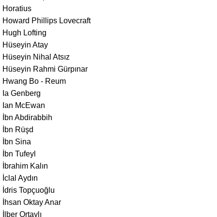
Horatius
Howard Phillips Lovecraft
Hugh Lofting
Hüseyin Atay
Hüseyin Nihal Atsız
Hüseyin Rahmi Gürpınar
Hwang Bo - Reum
Ia Genberg
Ian McEwan
İbn Abdirabbih
İbn Rüşd
İbn Sina
İbn Tufeyl
İbrahim Kalın
İclal Aydın
İdris Topçuoğlu
İhsan Oktay Anar
İlber Ortaylı