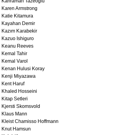
Kahraman Tazeoğlu
Karen Armstrong
Katie Kitamura
Kayahan Demir
Kazım Karabekir
Kazuo Ishiguro
Keanu Reeves
Kemal Tahir
Kemal Varol
Kenan Hulusi Koray
Kenji Miyazawa
Kent Haruf
Khaled Hosseini
Kitap Setleri
Kjersti Skomsvold
Klaus Mann
Kleist Chamisso Hoffmann
Knut Hamsun