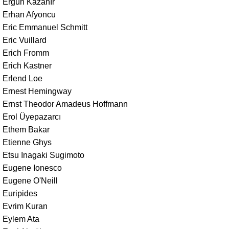
Ergün Kazanır
Erhan Afyoncu
Eric Emmanuel Schmitt
Eric Vuillard
Erich Fromm
Erich Kastner
Erlend Loe
Ernest Hemingway
Ernst Theodor Amadeus Hoffmann
Erol Üyepazarcı
Ethem Bakar
Etienne Ghys
Etsu Inagaki Sugimoto
Eugene Ionesco
Eugene O'Neill
Euripides
Evrim Kuran
Eylem Ata