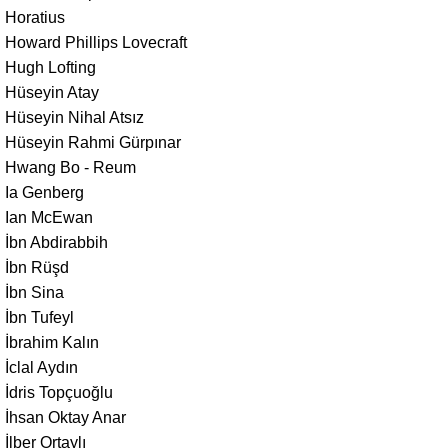
Horatius
Howard Phillips Lovecraft
Hugh Lofting
Hüseyin Atay
Hüseyin Nihal Atsız
Hüseyin Rahmi Gürpınar
Hwang Bo - Reum
Ia Genberg
Ian McEwan
İbn Abdirabbih
İbn Rüşd
İbn Sina
İbn Tufeyl
İbrahim Kalın
İclal Aydın
İdris Topçuoğlu
İhsan Oktay Anar
İlber Ortaylı