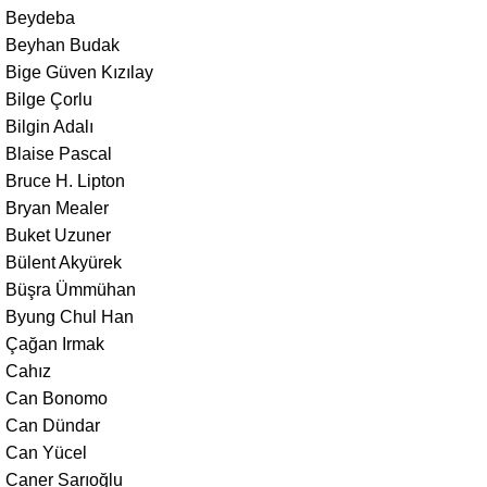
Beydeba
Beyhan Budak
Bige Güven Kızılay
Bilge Çorlu
Bilgin Adalı
Blaise Pascal
Bruce H. Lipton
Bryan Mealer
Buket Uzuner
Bülent Akyürek
Büşra Ümmühan
Byung Chul Han
Çağan Irmak
Cahız
Can Bonomo
Can Dündar
Can Yücel
Caner Sarıoğlu