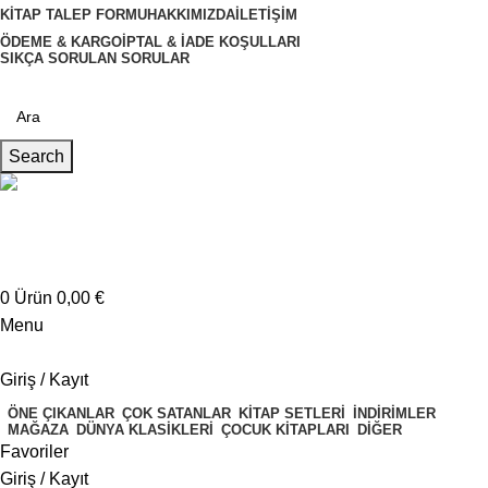
KITAP TALEP FORMU
HAKKIMIZDA
İLETIŞIM
ÖDEME & KARGO
İPTAL & İADE KOŞULLARI
SIKÇA SORULAN SORULAR
Search
Müşteri Hizmetleri
+4917621707200
0
Ürün
0,00
€
Menu
Giriş / Kayıt
ÖNE ÇIKANLAR
ÇOK SATANLAR
KITAP SETLERI
İNDIRIMLER
MAĞAZA
DÜNYA KLASIKLERI
ÇOCUK KITAPLARI
DIĞER
Favoriler
Giriş / Kayıt