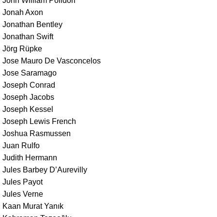
John William Polidori
Jonah Axon
Jonathan Bentley
Jonathan Swift
Jörg Rüpke
Jose Mauro De Vasconcelos
Jose Saramago
Joseph Conrad
Joseph Jacobs
Joseph Kessel
Joseph Lewis French
Joshua Rasmussen
Juan Rulfo
Judith Hermann
Jules Barbey D’Aurevilly
Jules Payot
Jules Verne
Kaan Murat Yanık