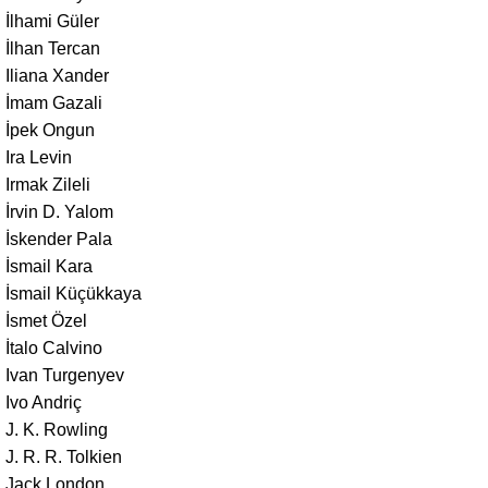
İlhami Güler
İlhan Tercan
Iliana Xander
İmam Gazali
İpek Ongun
Ira Levin
Irmak Zileli
İrvin D. Yalom
İskender Pala
İsmail Kara
İsmail Küçükkaya
İsmet Özel
İtalo Calvino
Ivan Turgenyev
Ivo Andriç
J. K. Rowling
J. R. R. Tolkien
Jack London