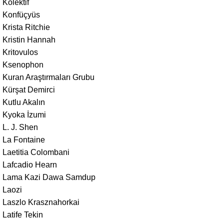
Kolektif
Konfüçyüs
Krista Ritchie
Kristin Hannah
Kritovulos
Ksenophon
Kuran Araştırmaları Grubu
Kürşat Demirci
Kutlu Akalın
Kyoka İzumi
L. J. Shen
La Fontaine
Laetitia Colombani
Lafcadio Hearn
Lama Kazi Dawa Samdup
Laozi
Laszlo Krasznahorkai
Latife Tekin