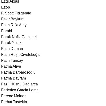
Ezgi Akgül
Ezop
F. Scott Fitzgerald
Fakir Baykurt
Falih Rıfkı Atay
Farabi
Faruk Nafiz Çamlıbel
Faruk Yıldız
Fatih Duman
Fatih Reşit Civelekoğlu
Fatih Tuncay
Fatma Aliye
Fatma Barbarosoğlu
Fatma Bayram
Fazıl Hüsnü Dağlarca
Federico Garcia Lorca
Ferenc Molnar
Ferhat Taştekin