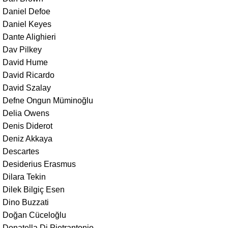
Daniel Defoe
Daniel Keyes
Dante Alighieri
Dav Pilkey
David Hume
David Ricardo
David Szalay
Defne Ongun Müminoğlu
Delia Owens
Denis Diderot
Deniz Akkaya
Descartes
Desiderius Erasmus
Dilara Tekin
Dilek Bilgiç Esen
Dino Buzzati
Doğan Cüceloğlu
Donatella Di Pietrantonio