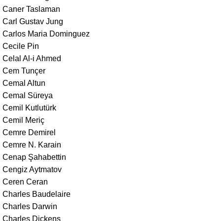
Caner Taslaman
Carl Gustav Jung
Carlos Maria Dominguez
Cecile Pin
Celal Al-i Ahmed
Cem Tunçer
Cemal Altun
Cemal Süreya
Cemil Kutlutürk
Cemil Meriç
Cemre Demirel
Cemre N. Karain
Cenap Şahabettin
Cengiz Aytmatov
Ceren Ceran
Charles Baudelaire
Charles Darwin
Charles Dickens