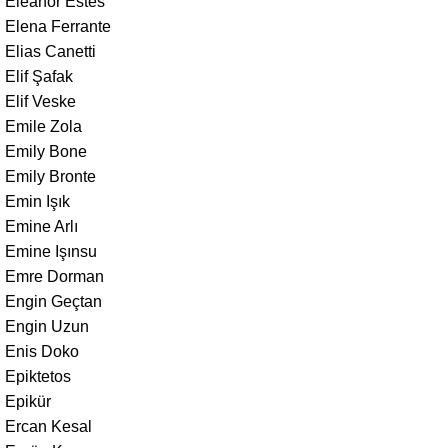
Eleanor Estes
Elena Ferrante
Elias Canetti
Elif Şafak
Elif Veske
Emile Zola
Emily Bone
Emily Bronte
Emin Işık
Emine Arlı
Emine Işınsu
Emre Dorman
Engin Geçtan
Engin Uzun
Enis Doko
Epiktetos
Epikür
Ercan Kesal