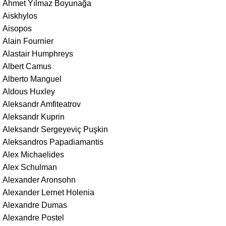
Ahmet Yılmaz Boyunağa
Aiskhylos
Aisopos
Alain Fournier
Alastair Humphreys
Albert Camus
Alberto Manguel
Aldous Huxley
Aleksandr Amfiteatrov
Aleksandr Kuprin
Aleksandr Sergeyeviç Puşkin
Aleksandros Papadiamantis
Alex Michaelides
Alex Schulman
Alexander Aronsohn
Alexander Lernet Holenia
Alexandre Dumas
Alexandre Postel