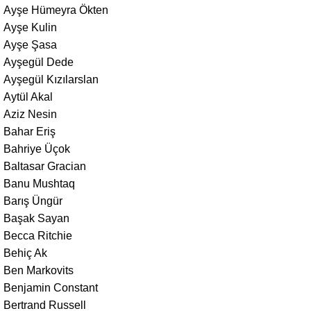
Ayşe Hümeyra Ökten
Ayşe Kulin
Ayşe Şasa
Ayşegül Dede
Ayşegül Kızılarslan
Aytül Akal
Aziz Nesin
Bahar Eriş
Bahriye Üçok
Baltasar Gracian
Banu Mushtaq
Barış Üngür
Başak Sayan
Becca Ritchie
Behiç Ak
Ben Markovits
Benjamin Constant
Bertrand Russell