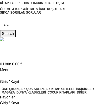
KITAP TALEP FORMU
HAKKIMIZDA
İLETIŞIM
ÖDEME & KARGO
İPTAL & İADE KOŞULLARI
SIKÇA SORULAN SORULAR
Search
Müşteri Hizmetleri
+4917621707200
0
Ürün
0,00
€
Menu
Giriş / Kayıt
ÖNE ÇIKANLAR
ÇOK SATANLAR
KITAP SETLERI
İNDIRIMLER
MAĞAZA
DÜNYA KLASIKLERI
ÇOCUK KITAPLARI
DIĞER
Favoriler
Giriş / Kayıt