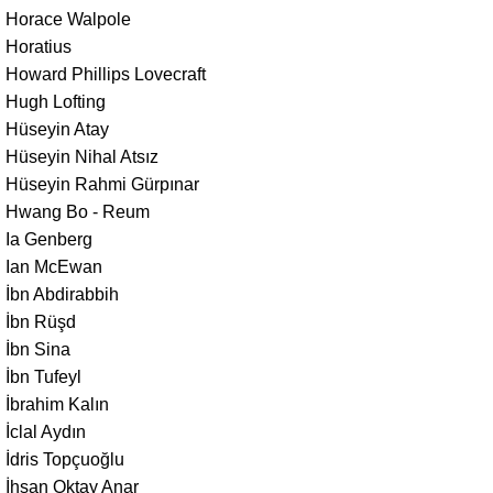
Horace Walpole
Horatius
Howard Phillips Lovecraft
Hugh Lofting
Hüseyin Atay
Hüseyin Nihal Atsız
Hüseyin Rahmi Gürpınar
Hwang Bo - Reum
Ia Genberg
Ian McEwan
İbn Abdirabbih
İbn Rüşd
İbn Sina
İbn Tufeyl
İbrahim Kalın
İclal Aydın
İdris Topçuoğlu
İhsan Oktay Anar