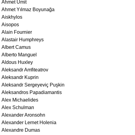
Ahmet Ümit
Ahmet Yılmaz Boyunağa
Aiskhylos
Aisopos
Alain Fournier
Alastair Humphreys
Albert Camus
Alberto Manguel
Aldous Huxley
Aleksandr Amfiteatrov
Aleksandr Kuprin
Aleksandr Sergeyeviç Puşkin
Aleksandros Papadiamantis
Alex Michaelides
Alex Schulman
Alexander Aronsohn
Alexander Lernet Holenia
Alexandre Dumas