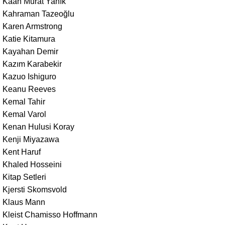
Kaan Murat Yanık
Kahraman Tazeoğlu
Karen Armstrong
Katie Kitamura
Kayahan Demir
Kazım Karabekir
Kazuo Ishiguro
Keanu Reeves
Kemal Tahir
Kemal Varol
Kenan Hulusi Koray
Kenji Miyazawa
Kent Haruf
Khaled Hosseini
Kitap Setleri
Kjersti Skomsvold
Klaus Mann
Kleist Chamisso Hoffmann