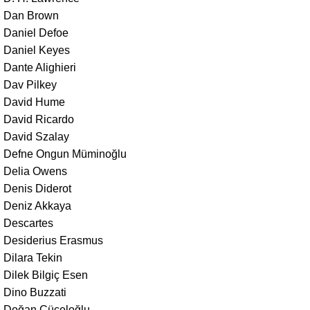
Dan Brown
Daniel Defoe
Daniel Keyes
Dante Alighieri
Dav Pilkey
David Hume
David Ricardo
David Szalay
Defne Ongun Müminoğlu
Delia Owens
Denis Diderot
Deniz Akkaya
Descartes
Desiderius Erasmus
Dilara Tekin
Dilek Bilgiç Esen
Dino Buzzati
Doğan Cüceloğlu