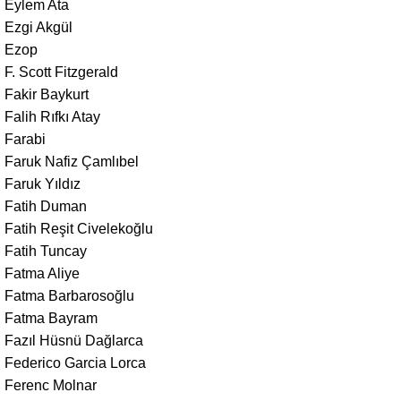
Eylem Ata
Ezgi Akgül
Ezop
F. Scott Fitzgerald
Fakir Baykurt
Falih Rıfkı Atay
Farabi
Faruk Nafiz Çamlıbel
Faruk Yıldız
Fatih Duman
Fatih Reşit Civelekoğlu
Fatih Tuncay
Fatma Aliye
Fatma Barbarosoğlu
Fatma Bayram
Fazıl Hüsnü Dağlarca
Federico Garcia Lorca
Ferenc Molnar