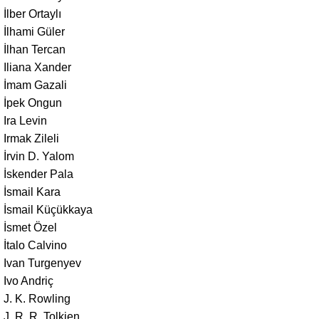
İlber Ortaylı
İlhami Güler
İlhan Tercan
Iliana Xander
İmam Gazali
İpek Ongun
Ira Levin
Irmak Zileli
İrvin D. Yalom
İskender Pala
İsmail Kara
İsmail Küçükkaya
İsmet Özel
İtalo Calvino
Ivan Turgenyev
Ivo Andriç
J. K. Rowling
J. R. R. Tolkien