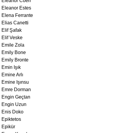
Eleanor Coerr
Eleanor Estes
Elena Ferrante
Elias Canetti
Elif Şafak
Elif Veske
Emile Zola
Emily Bone
Emily Bronte
Emin Işık
Emine Arlı
Emine Işınsu
Emre Dorman
Engin Geçtan
Engin Uzun
Enis Doko
Epiktetos
Epikür