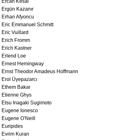
Ercan Kesal
Ergün Kazanır
Erhan Afyoncu
Eric Emmanuel Schmitt
Eric Vuillard
Erich Fromm
Erich Kastner
Erlend Loe
Ernest Hemingway
Ernst Theodor Amadeus Hoffmann
Erol Üyepazarcı
Ethem Bakar
Etienne Ghys
Etsu Inagaki Sugimoto
Eugene Ionesco
Eugene O'Neill
Euripides
Evrim Kuran