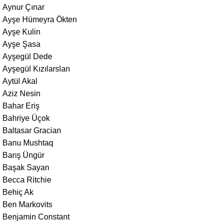
Aynur Çınar
Ayşe Hümeyra Ökten
Ayşe Kulin
Ayşe Şasa
Ayşegül Dede
Ayşegül Kızılarslan
Aytül Akal
Aziz Nesin
Bahar Eriş
Bahriye Üçok
Baltasar Gracian
Banu Mushtaq
Barış Üngür
Başak Sayan
Becca Ritchie
Behiç Ak
Ben Markovits
Benjamin Constant