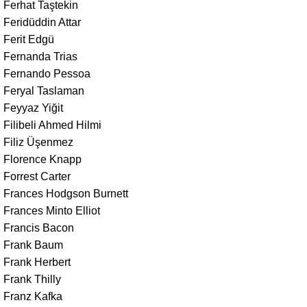
Ferhat Taştekin
Feridüddin Attar
Ferit Edgü
Fernanda Trias
Fernando Pessoa
Feryal Taslaman
Feyyaz Yiğit
Filibeli Ahmed Hilmi
Filiz Üşenmez
Florence Knapp
Forrest Carter
Frances Hodgson Burnett
Frances Minto Elliot
Francis Bacon
Frank Baum
Frank Herbert
Frank Thilly
Franz Kafka