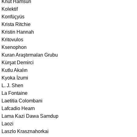
Knut Hamsun
Kolektif
Konfüçyüs
Krista Ritchie
Kristin Hannah
Kritovulos
Ksenophon
Kuran Araştırmaları Grubu
Kürşat Demirci
Kutlu Akalın
Kyoka İzumi
L. J. Shen
La Fontaine
Laetitia Colombani
Lafcadio Hearn
Lama Kazi Dawa Samdup
Laozi
Laszlo Krasznahorkai