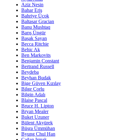
Aziz Nesin
Bahar Eriş
Bahriye Üçok
Baltasar Gracian
Banu Mushtaq
Barış Üngür
Başak Sayan
Becca Ritchie
Behiç Ak
Ben Markovits
Benjamin Constant
Bertrand Russell
Beydeba
Beyhan Budak
Bige Güven Kızılay
Bilge Çorlu
Bilgin Adalı
Blaise Pascal
Bruce H. Lipton
Bryan Mealer
Buket Uzuner
Bülent Akyürek
Büşra Ümmühan
Byung Chul Han
Çağan Irmak