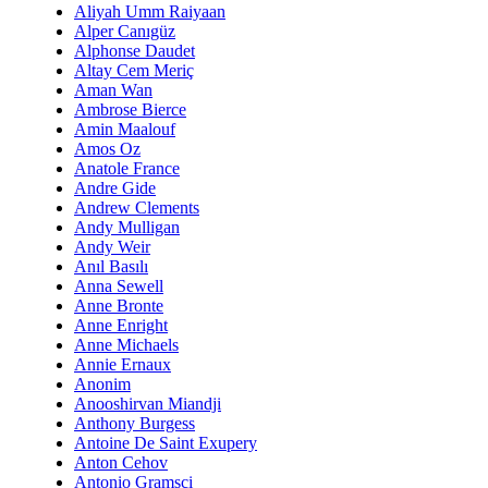
Aliyah Umm Raiyaan
Alper Canıgüz
Alphonse Daudet
Altay Cem Meriç
Aman Wan
Ambrose Bierce
Amin Maalouf
Amos Oz
Anatole France
Andre Gide
Andrew Clements
Andy Mulligan
Andy Weir
Anıl Basılı
Anna Sewell
Anne Bronte
Anne Enright
Anne Michaels
Annie Ernaux
Anonim
Anooshirvan Miandji
Anthony Burgess
Antoine De Saint Exupery
Anton Cehov
Antonio Gramsci