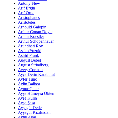
Antony Flew
Arif Ergin
Arif Oruç
Aristophanes
Aristoteles
Arnould Galopin
Arthur Conan Doyle
Arthur Koestler
Arthur Schopenhauer
Arundhati Roy
Asako Yuzuki
Astrid Frank
August Bebel
August Strindberg
Avery Corman
Ayça Derin Karabulut
Ayfer Tunç
Aylin Balboa
Aynur Çınar
Ayşe Hümeyra Ökten
Ayşe Kulin
Ayşe Şasa
Ayşegül Dede
Ayşegül Kızılarslan
Aytül Akal