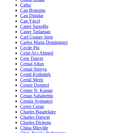
Cahız
Can Bonomo
Can Dündar
Can Yücel
Caner Sarıoğlu
Caner Taslaman
Carl Gustav Jung
Carlos Maria Dominguez
Cecile Pin
Celal Al-i Ahmed
Cem Tunçer
Cemal Altun
Cemal Süreya
Cemil Kutlutürk
Cemil Meriç
Cemre Demirel
Cemre N. Karain
Cenap Şahabettin
Cengiz Aytmatov
Ceren Ceran
Charles Baudelaire
Charles Darwin
Charles Dickens
China Mieville