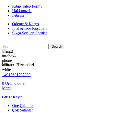
Kitap Talep Formu
Hakkımızda
İletişim
Ödeme & Kargo
İptal & İade Koşulları
Sıkça Sorulan Sorular
Search
Müşteri Hizmetleri
+4917621707200
0
Ürün
0,00
€
Menu
Giriş / Kayıt
Öne Çıkanlar
Çok Satanlar