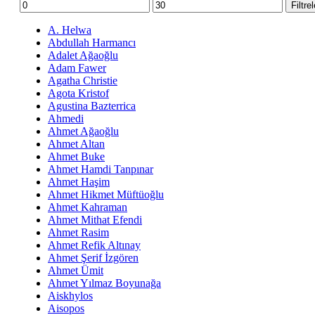
En
En
Filtre
düşük
yüksek
fiyat
fiyat
A. Helwa
Abdullah Harmancı
Adalet Ağaoğlu
Adam Fawer
Agatha Christie
Agota Kristof
Agustina Bazterrica
Ahmedi
Ahmet Ağaoğlu
Ahmet Altan
Ahmet Buke
Ahmet Hamdi Tanpınar
Ahmet Haşim
Ahmet Hikmet Müftüoğlu
Ahmet Kahraman
Ahmet Mithat Efendi
Ahmet Rasim
Ahmet Refik Altınay
Ahmet Şerif İzgören
Ahmet Ümit
Ahmet Yılmaz Boyunağa
Aiskhylos
Aisopos