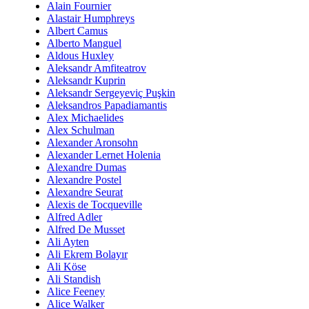
Alain Fournier
Alastair Humphreys
Albert Camus
Alberto Manguel
Aldous Huxley
Aleksandr Amfiteatrov
Aleksandr Kuprin
Aleksandr Sergeyeviç Puşkin
Aleksandros Papadiamantis
Alex Michaelides
Alex Schulman
Alexander Aronsohn
Alexander Lernet Holenia
Alexandre Dumas
Alexandre Postel
Alexandre Seurat
Alexis de Tocqueville
Alfred Adler
Alfred De Musset
Ali Ayten
Ali Ekrem Bolayır
Ali Köse
Ali Standish
Alice Feeney
Alice Walker