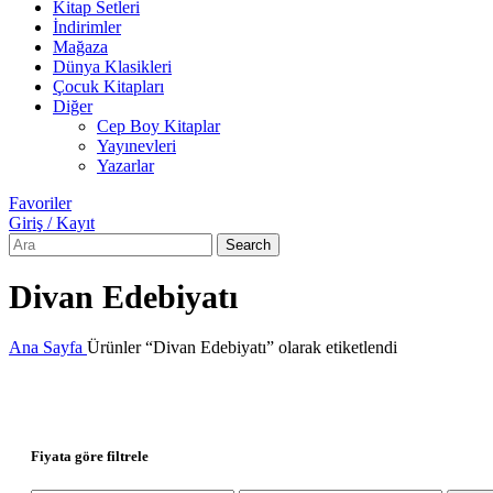
Kitap Setleri
İndirimler
Mağaza
Dünya Klasikleri
Çocuk Kitapları
Diğer
Cep Boy Kitaplar
Yayınevleri
Yazarlar
Favoriler
Giriş / Kayıt
Search
Divan Edebiyatı
Ana Sayfa
Ürünler “Divan Edebiyatı” olarak etiketlendi
Fiyata göre filtrele