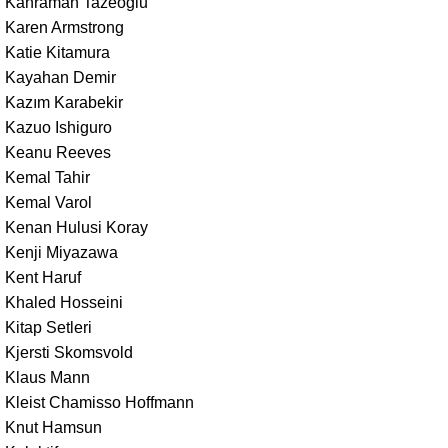
Kahraman Tazeoğlu
Karen Armstrong
Katie Kitamura
Kayahan Demir
Kazım Karabekir
Kazuo Ishiguro
Keanu Reeves
Kemal Tahir
Kemal Varol
Kenan Hulusi Koray
Kenji Miyazawa
Kent Haruf
Khaled Hosseini
Kitap Setleri
Kjersti Skomsvold
Klaus Mann
Kleist Chamisso Hoffmann
Knut Hamsun