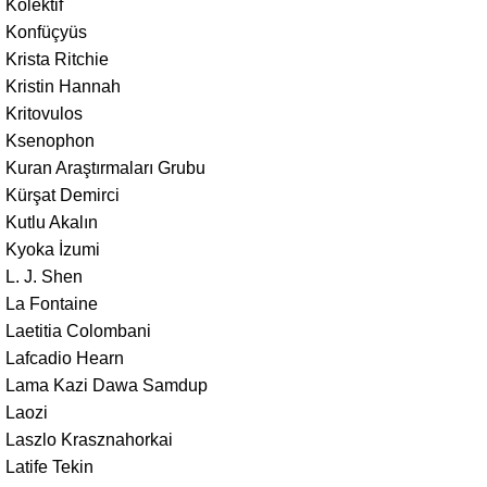
Kolektif
Konfüçyüs
Krista Ritchie
Kristin Hannah
Kritovulos
Ksenophon
Kuran Araştırmaları Grubu
Kürşat Demirci
Kutlu Akalın
Kyoka İzumi
L. J. Shen
La Fontaine
Laetitia Colombani
Lafcadio Hearn
Lama Kazi Dawa Samdup
Laozi
Laszlo Krasznahorkai
Latife Tekin