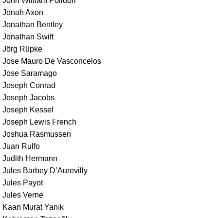
John William Polidori
Jonah Axon
Jonathan Bentley
Jonathan Swift
Jörg Rüpke
Jose Mauro De Vasconcelos
Jose Saramago
Joseph Conrad
Joseph Jacobs
Joseph Kessel
Joseph Lewis French
Joshua Rasmussen
Juan Rulfo
Judith Hermann
Jules Barbey D’Aurevilly
Jules Payot
Jules Verne
Kaan Murat Yanık