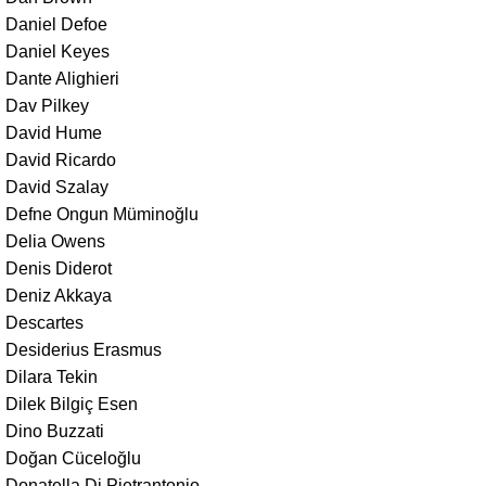
Daniel Defoe
Daniel Keyes
Dante Alighieri
Dav Pilkey
David Hume
David Ricardo
David Szalay
Defne Ongun Müminoğlu
Delia Owens
Denis Diderot
Deniz Akkaya
Descartes
Desiderius Erasmus
Dilara Tekin
Dilek Bilgiç Esen
Dino Buzzati
Doğan Cüceloğlu
Donatella Di Pietrantonio