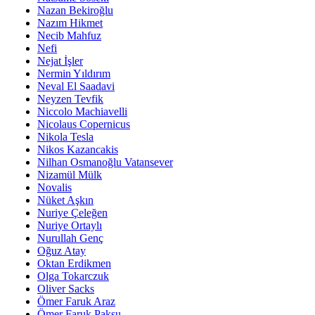
Nazan Bekiroğlu
Nazım Hikmet
Necib Mahfuz
Nefi
Nejat İşler
Nermin Yıldırım
Neval El Saadavi
Neyzen Tevfik
Niccolo Machiavelli
Nicolaus Copernicus
Nikola Tesla
Nikos Kazancakis
Nilhan Osmanoğlu Vatansever
Nizamül Mülk
Novalis
Nüket Aşkın
Nuriye Çeleğen
Nuriye Ortaylı
Nurullah Genç
Oğuz Atay
Oktan Erdikmen
Olga Tokarczuk
Oliver Sacks
Ömer Faruk Araz
Ömer Faruk Paksu