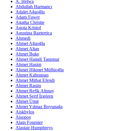
A. Helwa
Abdullah Harmancı
Adalet Ağaoğlu
Adam Fawer
Agatha Christie
Agota Kristof
Agustina Bazterrica
Ahmedi
Ahmet Ağaoğlu
Ahmet Altan
Ahmet Buke
Ahmet Hamdi Tanpınar
Ahmet Haşim
Ahmet Hikmet Müftüoğlu
Ahmet Kahraman
Ahmet Mithat Efendi
Ahmet Rasim
Ahmet Refik Altınay
Ahmet Şerif İzgören
Ahmet Ümit
Ahmet Yılmaz Boyunağa
Aiskhylos
Aisopos
Alain Fournier
Alastair Humphreys