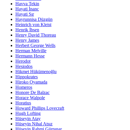
Havva Tekin
Hayati İnanç
Hayati Sır
Hayrunnisa Düzgün
Heinrich von Kleist
Henrik İbsen
Henry David Thoreau
Henry James
Herbert George Wells
Herman Melville
Hermann Hesse
Herodot
Hesiodos
Hikmet Hükümenoğlu
Hippokrates
Hiroko Oyamada
Homeros
Honore De Balzac
Horace Walpole
Horatius
Howard Phillips Lovecraft
Hugh Lofting
Hüseyin Atay
Hüseyin Nihal Atsız
Hüseyin Rahmi Gürpınar