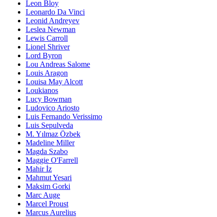
Leon Bloy
Leonardo Da Vinci
Leonid Andreyev
Leslea Newman
Lewis Carroll
Lionel Shriver
Lord Byron
Lou Andreas Salome
Louis Aragon
Louisa May Alcott
Loukianos
Lucy Bowman
Ludovico Ariosto
Luis Fernando Verissimo
Luis Sepulveda
M. Yılmaz Özbek
Madeline Miller
Magda Szabo
Maggie O'Farrell
Mahir İz
Mahmut Yesari
Maksim Gorki
Marc Auge
Marcel Proust
Marcus Aurelius