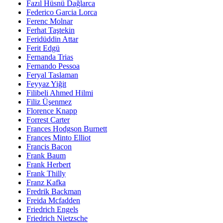
Fazıl Hüsnü Dağlarca
Federico Garcia Lorca
Ferenc Molnar
Ferhat Taştekin
Feridüddin Attar
Ferit Edgü
Fernanda Trias
Fernando Pessoa
Feryal Taslaman
Feyyaz Yiğit
Filibeli Ahmed Hilmi
Filiz Üşenmez
Florence Knapp
Forrest Carter
Frances Hodgson Burnett
Frances Minto Elliot
Francis Bacon
Frank Baum
Frank Herbert
Frank Thilly
Franz Kafka
Fredrik Backman
Freida Mcfadden
Friedrich Engels
Friedrich Nietzsche