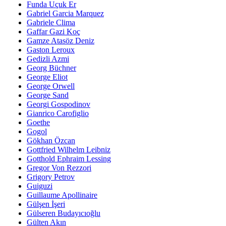
Funda Uçuk Er
Gabriel Garcia Marquez
Gabriele Clima
Gaffar Gazi Koç
Gamze Atasöz Deniz
Gaston Leroux
Gedizli Azmi
Georg Büchner
George Eliot
George Orwell
George Sand
Georgi Gospodinov
Gianrico Carofiglio
Goethe
Gogol
Gökhan Özcan
Gottfried Wilhelm Leibniz
Gotthold Ephraim Lessing
Gregor Von Rezzori
Grigory Petrov
Guiguzi
Guillaume Apollinaire
Gülşen İşeri
Gülseren Budayıcıoğlu
Gülten Akın