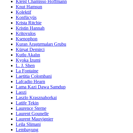
Kleist Chamisso Hoffmann
Knut Hamsun
Kolektif
Konfüçyüs
Krista Ritchie
Kristin Hannah
Kritovulos
Ksenophon
Kuran Araştırmaları Grubu
Kürşat Demirci
Kutlu Akalın
Kyoka İzumi
L. J. Shen
La Fontaine
Laetitia Colombani
Lafcadio Hearn
Lama Kazi Dawa Samdup
Laozi
Laszlo Krasznahorkai
Latife Tekin
Laurence Sterne
Laurent Gounelle
Laurent Mauvignier
Leila Slimani
Lembayung