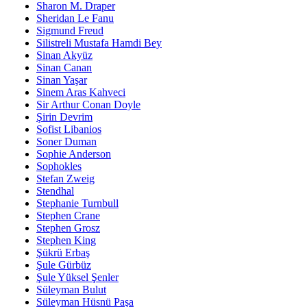
Sharon M. Draper
Sheridan Le Fanu
Sigmund Freud
Silistreli Mustafa Hamdi Bey
Sinan Akyüz
Sinan Canan
Sinan Yaşar
Sinem Aras Kahveci
Sir Arthur Conan Doyle
Şirin Devrim
Sofist Libanios
Soner Duman
Sophie Anderson
Sophokles
Stefan Zweig
Stendhal
Stephanie Turnbull
Stephen Crane
Stephen Grosz
Stephen King
Şükrü Erbaş
Şule Gürbüz
Şule Yüksel Şenler
Süleyman Bulut
Süleyman Hüsnü Paşa