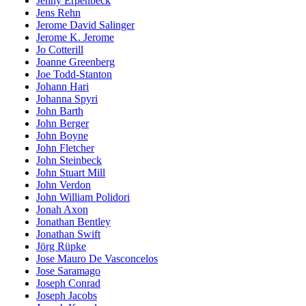
Jenny Erpenbeck
Jens Rehn
Jerome David Salinger
Jerome K. Jerome
Jo Cotterill
Joanne Greenberg
Joe Todd-Stanton
Johann Hari
Johanna Spyri
John Barth
John Berger
John Boyne
John Fletcher
John Steinbeck
John Stuart Mill
John Verdon
John William Polidori
Jonah Axon
Jonathan Bentley
Jonathan Swift
Jörg Rüpke
Jose Mauro De Vasconcelos
Jose Saramago
Joseph Conrad
Joseph Jacobs