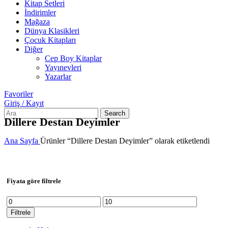
Kitap Setleri
İndirimler
Mağaza
Dünya Klasikleri
Çocuk Kitapları
Diğer
Cep Boy Kitaplar
Yayınevleri
Yazarlar
Favoriler
Giriş / Kayıt
Search
Dillere Destan Deyimler
Ana Sayfa
Ürünler “Dillere Destan Deyimler” olarak etiketlendi
Fiyata göre filtrele
En
En
düşük
yüksek
Filtrele
fiyat
fiyat