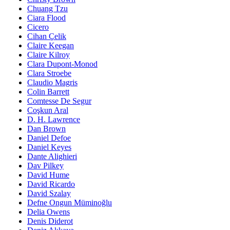
Chuang Tzu
Ciara Flood
Cicero
Cihan Çelik
Claire Keegan
Claire Kilroy
Clara Dupont-Monod
Clara Stroebe
Claudio Magris
Colin Barrett
Comtesse De Segur
Coşkun Aral
D. H. Lawrence
Dan Brown
Daniel Defoe
Daniel Keyes
Dante Alighieri
Dav Pilkey
David Hume
David Ricardo
David Szalay
Defne Ongun Müminoğlu
Delia Owens
Denis Diderot