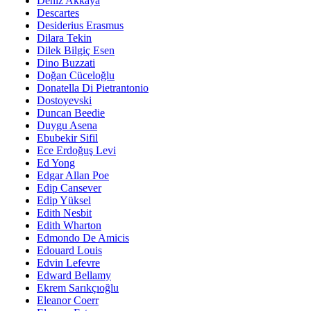
Deniz Akkaya
Descartes
Desiderius Erasmus
Dilara Tekin
Dilek Bilgiç Esen
Dino Buzzati
Doğan Cüceloğlu
Donatella Di Pietrantonio
Dostoyevski
Duncan Beedie
Duygu Asena
Ebubekir Sifil
Ece Erdoğuş Levi
Ed Yong
Edgar Allan Poe
Edip Cansever
Edip Yüksel
Edith Nesbit
Edith Wharton
Edmondo De Amicis
Edouard Louis
Edvin Lefevre
Edward Bellamy
Ekrem Sarıkçıoğlu
Eleanor Coerr