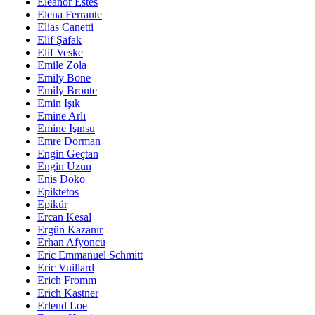
Eleanor Estes
Elena Ferrante
Elias Canetti
Elif Şafak
Elif Veske
Emile Zola
Emily Bone
Emily Bronte
Emin Işık
Emine Arlı
Emine Işınsu
Emre Dorman
Engin Geçtan
Engin Uzun
Enis Doko
Epiktetos
Epikür
Ercan Kesal
Ergün Kazanır
Erhan Afyoncu
Eric Emmanuel Schmitt
Eric Vuillard
Erich Fromm
Erich Kastner
Erlend Loe