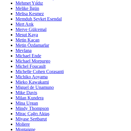
Mehmet Yıldız
Melike İlgün
Melisa Kesmez
Memduh Şevket Esendal
Mert Arık
Merve Gülcemal
Mesut Kaya
Metin Kaçan
Metin Özdamarlar
Mevlana
Michael Ende
Michael Morpurgo
Michel Foucault
Michelle Cohen Corasanti
Michiko Aoyama
Mieko Kawakami
Miguel de Unamuno
Mike Davis
Milan Kundera
Mina Urgan
Mindy Thompson
Miraç Çağrı Aktaş
Miyase Sertbarut
Moliere
Montaigne