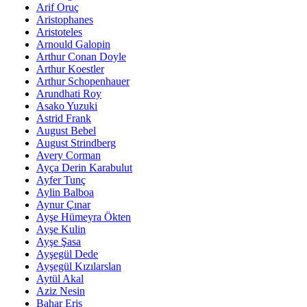
Arif Oruç
Aristophanes
Aristoteles
Arnould Galopin
Arthur Conan Doyle
Arthur Koestler
Arthur Schopenhauer
Arundhati Roy
Asako Yuzuki
Astrid Frank
August Bebel
August Strindberg
Avery Corman
Ayça Derin Karabulut
Ayfer Tunç
Aylin Balboa
Aynur Çınar
Ayşe Hümeyra Ökten
Ayşe Kulin
Ayşe Şasa
Ayşegül Dede
Ayşegül Kızılarslan
Aytül Akal
Aziz Nesin
Bahar Eriş