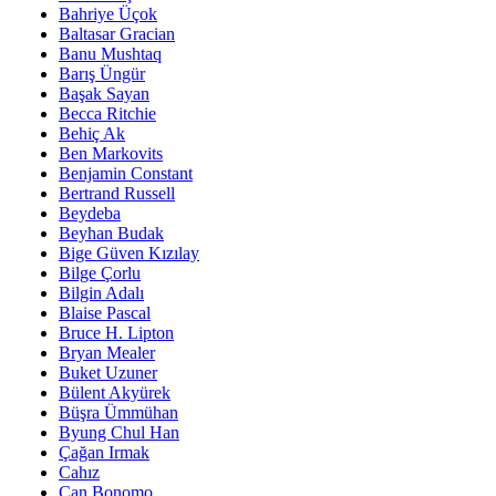
Bahriye Üçok
Baltasar Gracian
Banu Mushtaq
Barış Üngür
Başak Sayan
Becca Ritchie
Behiç Ak
Ben Markovits
Benjamin Constant
Bertrand Russell
Beydeba
Beyhan Budak
Bige Güven Kızılay
Bilge Çorlu
Bilgin Adalı
Blaise Pascal
Bruce H. Lipton
Bryan Mealer
Buket Uzuner
Bülent Akyürek
Büşra Ümmühan
Byung Chul Han
Çağan Irmak
Cahız
Can Bonomo