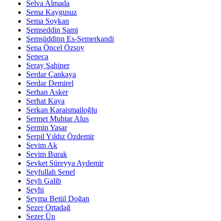
Selva Almada
Sema Kaygusuz
Sema Soykan
Şemseddin Sami
Şemsüddinn Es-Semerkandi
Sena Öncel Özsoy
Seneca
Seray Şahiner
Serdar Çankaya
Serdar Demirel
Serhan Asker
Serhat Kaya
Serkan Karaismailoğlu
Sermet Muhtar Alus
Şermin Yaşar
Serpil Yıldız Özdemir
Sevim Ak
Sevim Burak
Şevket Süreyya Aydemir
Seyfullah Şenel
Şeyh Galib
Şeyhi
Şeyma Betül Doğan
Sezer Ortadağ
Sezer Ün