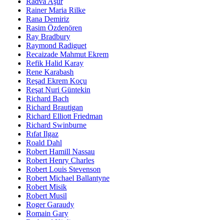
Radva Aşur
Rainer Maria Rilke
Rana Demiriz
Rasim Özdenören
Ray Bradbury
Raymond Radiguet
Recaizade Mahmut Ekrem
Refik Halid Karay
Rene Karabash
Reşad Ekrem Koçu
Reşat Nuri Güntekin
Richard Bach
Richard Brautigan
Richard Elliott Friedman
Richard Swinburne
Rıfat Ilgaz
Roald Dahl
Robert Hamill Nassau
Robert Henry Charles
Robert Louis Stevenson
Robert Michael Ballantyne
Robert Misik
Robert Musil
Roger Garaudy
Romain Gary