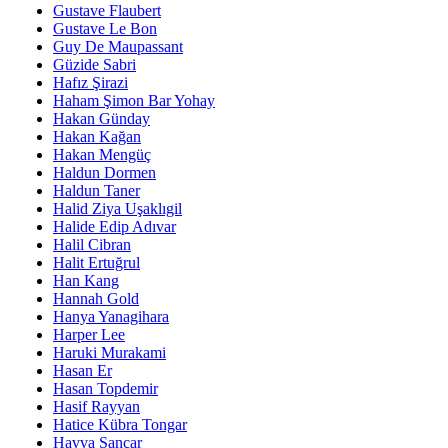
Gustave Flaubert
Gustave Le Bon
Guy De Maupassant
Güzide Sabri
Hafız Şirazi
Haham Şimon Bar Yohay
Hakan Günday
Hakan Kağan
Hakan Mengüç
Haldun Dormen
Haldun Taner
Halid Ziya Uşaklıgil
Halide Edip Adıvar
Halil Cibran
Halit Ertuğrul
Han Kang
Hannah Gold
Hanya Yanagihara
Harper Lee
Haruki Murakami
Hasan Er
Hasan Topdemir
Hasif Rayyan
Hatice Kübra Tongar
Havva Sancar