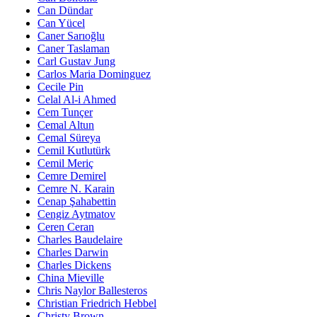
Can Dündar
Can Yücel
Caner Sarıoğlu
Caner Taslaman
Carl Gustav Jung
Carlos Maria Dominguez
Cecile Pin
Celal Al-i Ahmed
Cem Tunçer
Cemal Altun
Cemal Süreya
Cemil Kutlutürk
Cemil Meriç
Cemre Demirel
Cemre N. Karain
Cenap Şahabettin
Cengiz Aytmatov
Ceren Ceran
Charles Baudelaire
Charles Darwin
Charles Dickens
China Mieville
Chris Naylor Ballesteros
Christian Friedrich Hebbel
Christy Brown