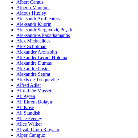
Albert Camus
Alberto Manguel
Aldous Huxley
Aleksandr Amfiteatrov
Aleksandr Kuprin
Aleksandr Sergeyeviç Puşkin
Aleksandros Papadiamantis
Alex Michaelides
Alex Schulman
Alexander Aronsohn
Alexander Lernet Holenia
Alexandre Dumas
Alexandre Postel
Alexandre Seurat
Alexis de Tocqueville
Alfred Adler
Alfred De Musset
Ali Ayten
Ali Ekrem Bolayır
Ali Köse
Ali Standish
Alice Feeney
Alice Walker
Aliyah Umm Raiyaan
Alper Canıgüz