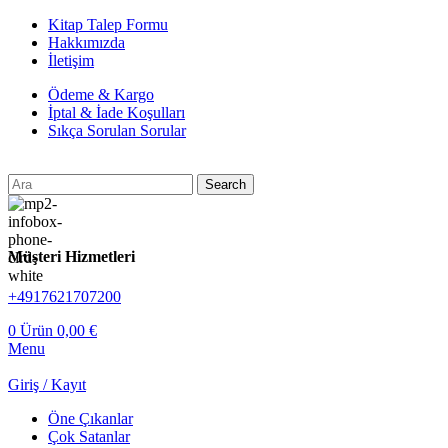
Kitap Talep Formu
Hakkımızda
İletişim
Ödeme & Kargo
İptal & İade Koşulları
Sıkça Sorulan Sorular
Search
Müşteri Hizmetleri
+4917621707200
0
Ürün
0,00
€
Menu
Giriş / Kayıt
Öne Çıkanlar
Çok Satanlar