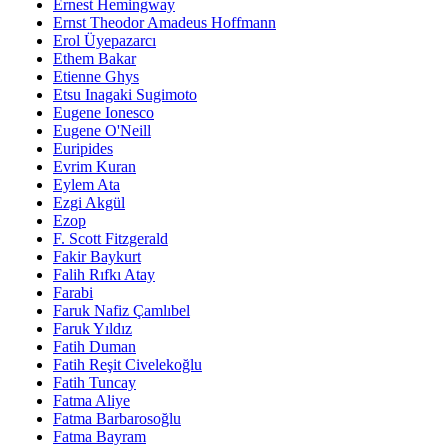
Ernest Hemingway
Ernst Theodor Amadeus Hoffmann
Erol Üyepazarcı
Ethem Bakar
Etienne Ghys
Etsu Inagaki Sugimoto
Eugene Ionesco
Eugene O'Neill
Euripides
Evrim Kuran
Eylem Ata
Ezgi Akgül
Ezop
F. Scott Fitzgerald
Fakir Baykurt
Falih Rıfkı Atay
Farabi
Faruk Nafiz Çamlıbel
Faruk Yıldız
Fatih Duman
Fatih Reşit Civelekoğlu
Fatih Tuncay
Fatma Aliye
Fatma Barbarosoğlu
Fatma Bayram