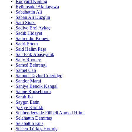
Rudyard Kipling
Ryūnosuke Akutagawa
Sabahattin Ali
Şaban Ali Düzgün
Sadi Şirazi
Sadiye Erol Aykaç
Sadık Hidayet
Sadreddin Konevi
Sadri Ertem
Said Halim Paşa
Sait Faik Abasıyanık
Sally Rooney
Samed Behrengi
Samet Can
Samuel Taylor Coleridge
Sandor Marai
Saniye Bencik Kangal
Sanne Rooseboom
Sarah Jio
Saygın Ersin
Şaziye Karlıklı
Şehbenderzade Filibeli Ahmed Hilmi
Selahattin Demirtaş
Selahattin Enis
Selcen Türkeş Homriş