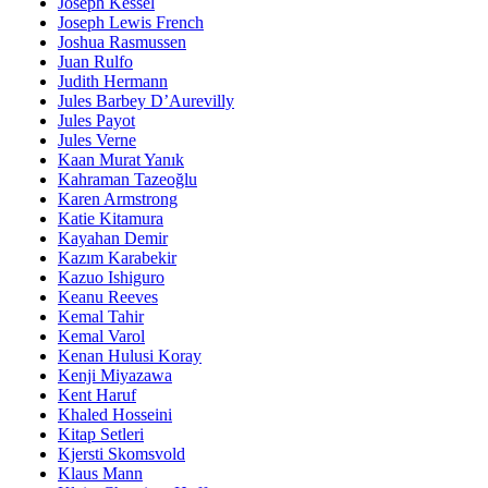
Joseph Kessel
Joseph Lewis French
Joshua Rasmussen
Juan Rulfo
Judith Hermann
Jules Barbey D’Aurevilly
Jules Payot
Jules Verne
Kaan Murat Yanık
Kahraman Tazeoğlu
Karen Armstrong
Katie Kitamura
Kayahan Demir
Kazım Karabekir
Kazuo Ishiguro
Keanu Reeves
Kemal Tahir
Kemal Varol
Kenan Hulusi Koray
Kenji Miyazawa
Kent Haruf
Khaled Hosseini
Kitap Setleri
Kjersti Skomsvold
Klaus Mann