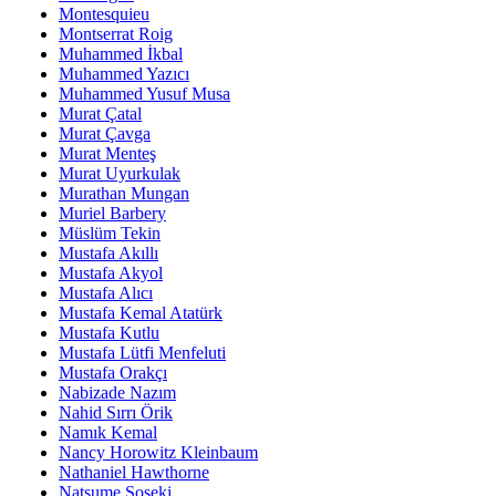
Montesquieu
Montserrat Roig
Muhammed İkbal
Muhammed Yazıcı
Muhammed Yusuf Musa
Murat Çatal
Murat Çavga
Murat Menteş
Murat Uyurkulak
Murathan Mungan
Muriel Barbery
Müslüm Tekin
Mustafa Akıllı
Mustafa Akyol
Mustafa Alıcı
Mustafa Kemal Atatürk
Mustafa Kutlu
Mustafa Lütfi Menfeluti
Mustafa Orakçı
Nabizade Nazım
Nahid Sırrı Örik
Namık Kemal
Nancy Horowitz Kleinbaum
Nathaniel Hawthorne
Natsume Soseki