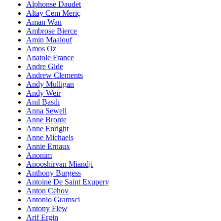
Alphonse Daudet
Altay Cem Meriç
Aman Wan
Ambrose Bierce
Amin Maalouf
Amos Oz
Anatole France
Andre Gide
Andrew Clements
Andy Mulligan
Andy Weir
Anıl Basılı
Anna Sewell
Anne Bronte
Anne Enright
Anne Michaels
Annie Ernaux
Anonim
Anooshirvan Miandji
Anthony Burgess
Antoine De Saint Exupery
Anton Cehov
Antonio Gramsci
Antony Flew
Arif Ergin