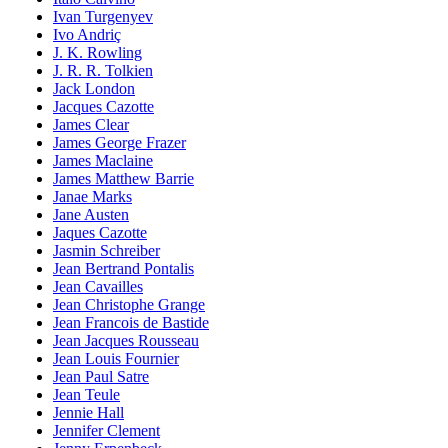
Ivan Turgenyev
Ivo Andriç
J. K. Rowling
J. R. R. Tolkien
Jack London
Jacques Cazotte
James Clear
James George Frazer
James Maclaine
James Matthew Barrie
Janae Marks
Jane Austen
Jaques Cazotte
Jasmin Schreiber
Jean Bertrand Pontalis
Jean Cavailles
Jean Christophe Grange
Jean Francois de Bastide
Jean Jacques Rousseau
Jean Louis Fournier
Jean Paul Satre
Jean Teule
Jennie Hall
Jennifer Clement