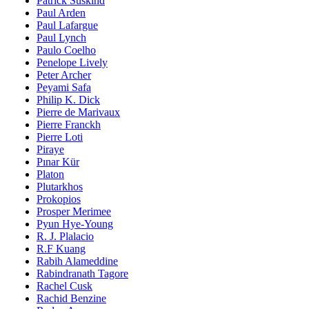
Patrick Süskind
Paul Arden
Paul Lafargue
Paul Lynch
Paulo Coelho
Penelope Lively
Peter Archer
Peyami Safa
Philip K. Dick
Pierre de Marivaux
Pierre Franckh
Pierre Loti
Piraye
Pınar Kür
Platon
Plutarkhos
Prokopios
Prosper Merimee
Pyun Hye-Young
R. J. Plalacio
R.F Kuang
Rabih Alameddine
Rabindranath Tagore
Rachel Cusk
Rachid Benzine