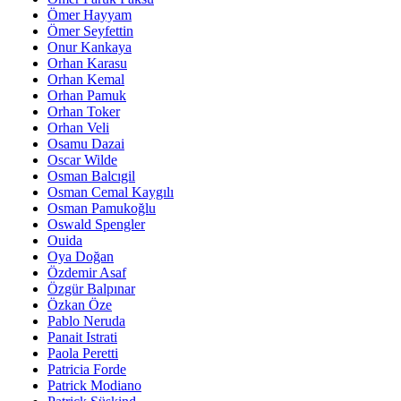
Ömer Hayyam
Ömer Seyfettin
Onur Kankaya
Orhan Karasu
Orhan Kemal
Orhan Pamuk
Orhan Toker
Orhan Veli
Osamu Dazai
Oscar Wilde
Osman Balcıgil
Osman Cemal Kaygılı
Osman Pamukoğlu
Oswald Spengler
Ouida
Oya Doğan
Özdemir Asaf
Özgür Balpınar
Özkan Öze
Pablo Neruda
Panait Istrati
Paola Peretti
Patricia Forde
Patrick Modiano