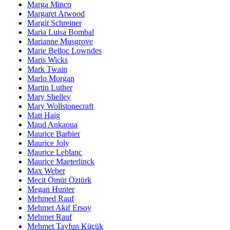
Marga Minco
Margaret Atwood
Margit Schreiner
Maria Luisa Bombal
Marianne Musgrove
Marie Belloc Lowndes
Maris Wicks
Mark Twain
Marlo Morgan
Martin Luther
Mary Shelley
Mary Wollstonecraft
Matt Haig
Maud Ankaoua
Maurice Barbier
Maurice Joly
Maurice Leblanc
Maurice Maeterlinck
Max Weber
Mecit Ömür Öztürk
Megan Hunter
Mehmed Rauf
Mehmet Akif Ersoy
Mehmet Rauf
Mehmet Tayfun Küçük