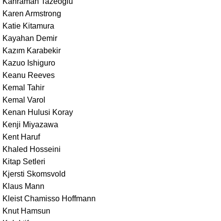
Kahraman Tazeoğlu
Karen Armstrong
Katie Kitamura
Kayahan Demir
Kazım Karabekir
Kazuo Ishiguro
Keanu Reeves
Kemal Tahir
Kemal Varol
Kenan Hulusi Koray
Kenji Miyazawa
Kent Haruf
Khaled Hosseini
Kitap Setleri
Kjersti Skomsvold
Klaus Mann
Kleist Chamisso Hoffmann
Knut Hamsun