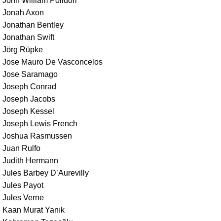
John William Polidori
Jonah Axon
Jonathan Bentley
Jonathan Swift
Jörg Rüpke
Jose Mauro De Vasconcelos
Jose Saramago
Joseph Conrad
Joseph Jacobs
Joseph Kessel
Joseph Lewis French
Joshua Rasmussen
Juan Rulfo
Judith Hermann
Jules Barbey D’Aurevilly
Jules Payot
Jules Verne
Kaan Murat Yanık