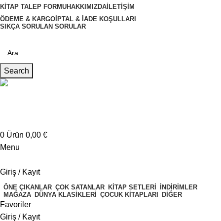
KITAP TALEP FORMU
HAKKIMIZDA
İLETIŞIM
ÖDEME & KARGO
İPTAL & İADE KOŞULLARI
SIKÇA SORULAN SORULAR
Search
Müşteri Hizmetleri
+4917621707200
0
Ürün
0,00
€
Menu
Giriş / Kayıt
ÖNE ÇIKANLAR
ÇOK SATANLAR
KITAP SETLERI
İNDIRIMLER
MAĞAZA
DÜNYA KLASIKLERI
ÇOCUK KITAPLARI
DIĞER
Favoriler
Giriş / Kayıt