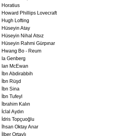
Horatius
Howard Phillips Lovecraft
Hugh Lofting
Hüseyin Atay
Hüseyin Nihal Atsız
Hüseyin Rahmi Gürpınar
Hwang Bo - Reum
Ia Genberg
Ian McEwan
İbn Abdirabbih
İbn Rüşd
İbn Sina
İbn Tufeyl
İbrahim Kalın
İclal Aydın
İdris Topçuoğlu
İhsan Oktay Anar
İlber Ortaylı