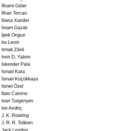
İlhami Güler
İlhan Tercan
Iliana Xander
İmam Gazali
İpek Ongun
Ira Levin
Irmak Zileli
İrvin D. Yalom
İskender Pala
İsmail Kara
İsmail Küçükkaya
İsmet Özel
İtalo Calvino
Ivan Turgenyev
Ivo Andriç
J. K. Rowling
J. R. R. Tolkien
Jack London