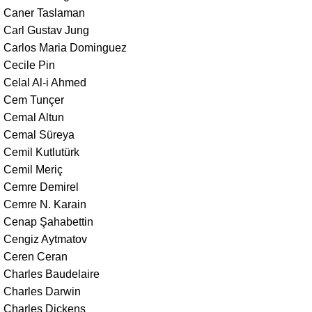
Caner Taslaman
Carl Gustav Jung
Carlos Maria Dominguez
Cecile Pin
Celal Al-i Ahmed
Cem Tunçer
Cemal Altun
Cemal Süreya
Cemil Kutlutürk
Cemil Meriç
Cemre Demirel
Cemre N. Karain
Cenap Şahabettin
Cengiz Aytmatov
Ceren Ceran
Charles Baudelaire
Charles Darwin
Charles Dickens