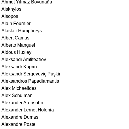
Ahmet Yılmaz Boyunağa
Aiskhylos
Aisopos
Alain Fournier
Alastair Humphreys
Albert Camus
Alberto Manguel
Aldous Huxley
Aleksandr Amfiteatrov
Aleksandr Kuprin
Aleksandr Sergeyeviç Puşkin
Aleksandros Papadiamantis
Alex Michaelides
Alex Schulman
Alexander Aronsohn
Alexander Lernet Holenia
Alexandre Dumas
Alexandre Postel