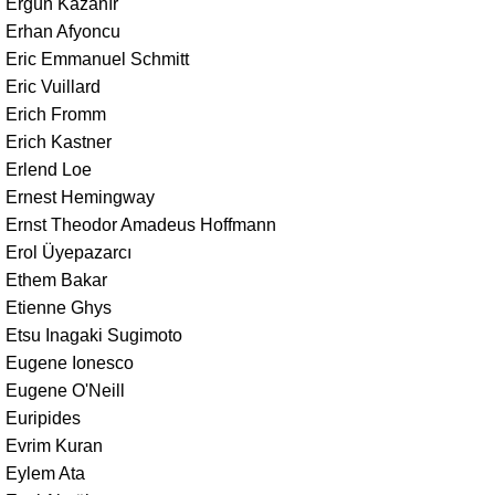
Ergün Kazanır
Erhan Afyoncu
Eric Emmanuel Schmitt
Eric Vuillard
Erich Fromm
Erich Kastner
Erlend Loe
Ernest Hemingway
Ernst Theodor Amadeus Hoffmann
Erol Üyepazarcı
Ethem Bakar
Etienne Ghys
Etsu Inagaki Sugimoto
Eugene Ionesco
Eugene O'Neill
Euripides
Evrim Kuran
Eylem Ata