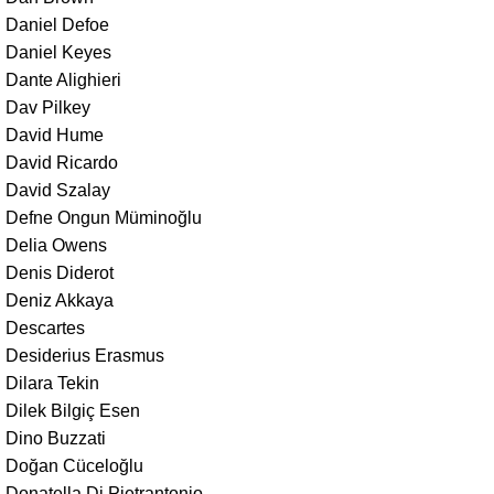
Daniel Defoe
Daniel Keyes
Dante Alighieri
Dav Pilkey
David Hume
David Ricardo
David Szalay
Defne Ongun Müminoğlu
Delia Owens
Denis Diderot
Deniz Akkaya
Descartes
Desiderius Erasmus
Dilara Tekin
Dilek Bilgiç Esen
Dino Buzzati
Doğan Cüceloğlu
Donatella Di Pietrantonio