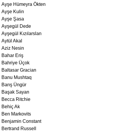
Ayşe Hümeyra Ökten
Ayşe Kulin
Ayşe Şasa
Ayşegül Dede
Ayşegül Kızılarslan
Aytül Akal
Aziz Nesin
Bahar Eriş
Bahriye Üçok
Baltasar Gracian
Banu Mushtaq
Barış Üngür
Başak Sayan
Becca Ritchie
Behiç Ak
Ben Markovits
Benjamin Constant
Bertrand Russell