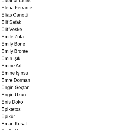
Eleanor Estes
Elena Ferrante
Elias Canetti
Elif Şafak
Elif Veske
Emile Zola
Emily Bone
Emily Bronte
Emin Işık
Emine Arlı
Emine Işınsu
Emre Dorman
Engin Geçtan
Engin Uzun
Enis Doko
Epiktetos
Epikür
Ercan Kesal