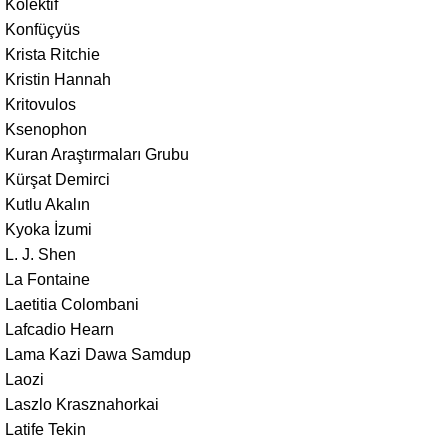
Kolektif
Konfüçyüs
Krista Ritchie
Kristin Hannah
Kritovulos
Ksenophon
Kuran Araştırmaları Grubu
Kürşat Demirci
Kutlu Akalın
Kyoka İzumi
L. J. Shen
La Fontaine
Laetitia Colombani
Lafcadio Hearn
Lama Kazi Dawa Samdup
Laozi
Laszlo Krasznahorkai
Latife Tekin