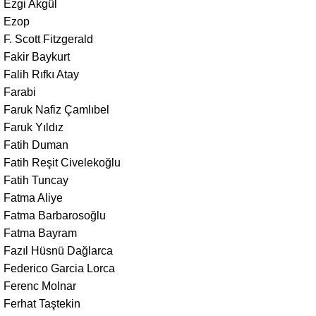
Ezgi Akgül
Ezop
F. Scott Fitzgerald
Fakir Baykurt
Falih Rıfkı Atay
Farabi
Faruk Nafiz Çamlıbel
Faruk Yıldız
Fatih Duman
Fatih Reşit Civelekoğlu
Fatih Tuncay
Fatma Aliye
Fatma Barbarosoğlu
Fatma Bayram
Fazıl Hüsnü Dağlarca
Federico Garcia Lorca
Ferenc Molnar
Ferhat Taştekin