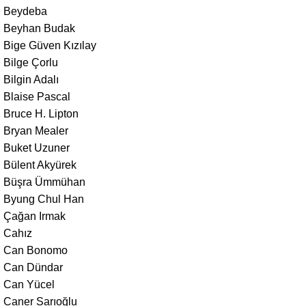
Beydeba
Beyhan Budak
Bige Güven Kızılay
Bilge Çorlu
Bilgin Adalı
Blaise Pascal
Bruce H. Lipton
Bryan Mealer
Buket Uzuner
Bülent Akyürek
Büşra Ümmühan
Byung Chul Han
Çağan Irmak
Cahız
Can Bonomo
Can Dündar
Can Yücel
Caner Sarıoğlu