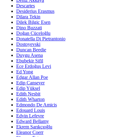
Deniz Akkaya
Descartes
Desiderius Erasmus
Dilara Tekin
Dilek Bilgiç Esen
Dino Buzzati
Doğan Cüceloğlu
Donatella Di Pietrantonio
Dostoyevski
Duncan Beedie
Duygu Asena
Ebubekir Sifil
Ece Erdoğuş Levi
Ed Yong
Edgar Allan Poe
Edip Cansever
Edip Yüksel
Edith Nesbit
Edith Wharton
Edmondo De Amicis
Edouard Louis
Edvin Lefevre
Edward Bellamy
Ekrem Sarıkçıoğlu
Eleanor Coerr