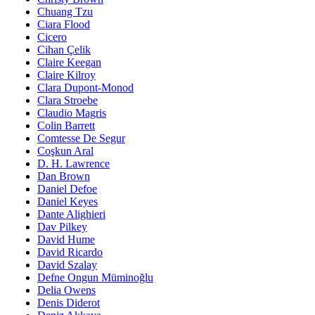
Chuang Tzu
Ciara Flood
Cicero
Cihan Çelik
Claire Keegan
Claire Kilroy
Clara Dupont-Monod
Clara Stroebe
Claudio Magris
Colin Barrett
Comtesse De Segur
Coşkun Aral
D. H. Lawrence
Dan Brown
Daniel Defoe
Daniel Keyes
Dante Alighieri
Dav Pilkey
David Hume
David Ricardo
David Szalay
Defne Ongun Müminoğlu
Delia Owens
Denis Diderot