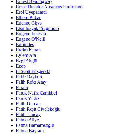
Ernest Hemingway
Ernst Theodor Amadeus Hoffmann
Erol Üyepazarcı
Ethem Bakar
Etienne Ghys
Etsu Inagaki Sugimoto
Eugene Ionesco
Eugene O'Neill
Euripides
Evrim Kuran
Eylem Ata
Ezgi Akgül
Ezop
F. Scott Fitzgerald
Fakir Baykurt
Falih Rıfkı Atay
Farabi
Faruk Nafiz Çamlıbel
Faruk Yıldız
Fatih Duman
Fatih Reşit Civelekoğlu
Fatih Tuncay
Fatma Aliye
Fatma Barbarosoğlu
Fatma Bayram