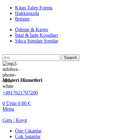
Kitap Talep Formu
Hakkımızda
İletişim
Ödeme & Kargo
İptal & İade Koşulları
Sıkça Sorulan Sorular
Search
Müşteri Hizmetleri
+4917621707200
0
Ürün
0,00
€
Menu
Giriş / Kayıt
Öne Çıkanlar
Çok Satanlar