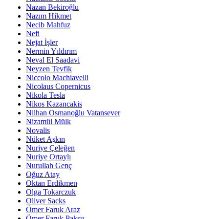
Nazan Bekiroğlu
Nazım Hikmet
Necib Mahfuz
Nefi
Nejat İşler
Nermin Yıldırım
Neval El Saadavi
Neyzen Tevfik
Niccolo Machiavelli
Nicolaus Copernicus
Nikola Tesla
Nikos Kazancakis
Nilhan Osmanoğlu Vatansever
Nizamül Mülk
Novalis
Nüket Aşkın
Nuriye Çeleğen
Nuriye Ortaylı
Nurullah Genç
Oğuz Atay
Oktan Erdikmen
Olga Tokarczuk
Oliver Sacks
Ömer Faruk Araz
Ömer Faruk Paksu