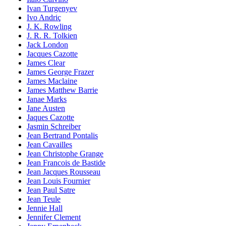
Ivan Turgenyev
Ivo Andriç
J. K. Rowling
J. R. R. Tolkien
Jack London
Jacques Cazotte
James Clear
James George Frazer
James Maclaine
James Matthew Barrie
Janae Marks
Jane Austen
Jaques Cazotte
Jasmin Schreiber
Jean Bertrand Pontalis
Jean Cavailles
Jean Christophe Grange
Jean Francois de Bastide
Jean Jacques Rousseau
Jean Louis Fournier
Jean Paul Satre
Jean Teule
Jennie Hall
Jennifer Clement