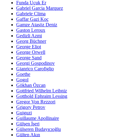
Funda Uçuk Er
Gabriel Garcia Marquez
Gabriele Clima
Gaffar Gazi Koç
Gamze Atasöz Deniz
Gaston Leroux
Gedizli Azmi
Georg Büchner
George Eliot
George Orwell
George Sand
Georgi Gospodinov
Gianrico Carofiglio
Goethe
Gogol
Gökhan Özcan
Gottfried Wilhelm Leibniz
Gotthold Ephraim Lessing
Gregor Von Rezzori
Grigory Petrov
Guiguzi
Guillaume Apollinaire
Gülşen İşeri
Gülseren Budayıcıoğlu
Gülten Akın