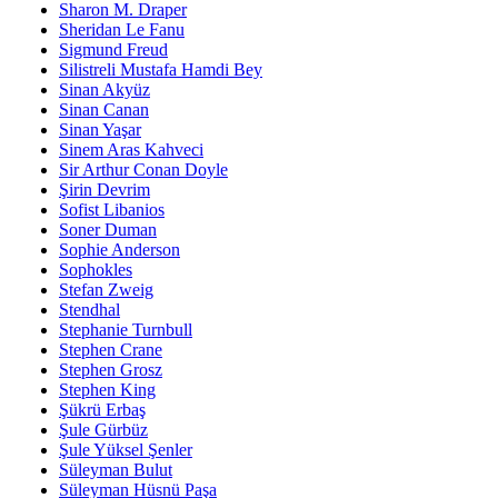
Sharon M. Draper
Sheridan Le Fanu
Sigmund Freud
Silistreli Mustafa Hamdi Bey
Sinan Akyüz
Sinan Canan
Sinan Yaşar
Sinem Aras Kahveci
Sir Arthur Conan Doyle
Şirin Devrim
Sofist Libanios
Soner Duman
Sophie Anderson
Sophokles
Stefan Zweig
Stendhal
Stephanie Turnbull
Stephen Crane
Stephen Grosz
Stephen King
Şükrü Erbaş
Şule Gürbüz
Şule Yüksel Şenler
Süleyman Bulut
Süleyman Hüsnü Paşa