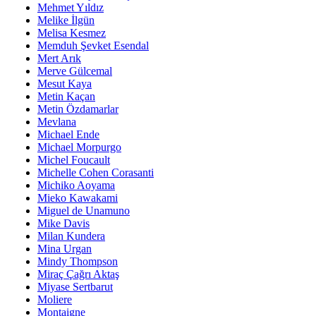
Mehmet Yıldız
Melike İlgün
Melisa Kesmez
Memduh Şevket Esendal
Mert Arık
Merve Gülcemal
Mesut Kaya
Metin Kaçan
Metin Özdamarlar
Mevlana
Michael Ende
Michael Morpurgo
Michel Foucault
Michelle Cohen Corasanti
Michiko Aoyama
Mieko Kawakami
Miguel de Unamuno
Mike Davis
Milan Kundera
Mina Urgan
Mindy Thompson
Miraç Çağrı Aktaş
Miyase Sertbarut
Moliere
Montaigne