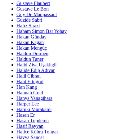
Gustave Flaubert
Gustave Le Bon
Guy De Maupassant
Güzide Sabri
Hafız Şirazi
Haham Şimon Bar Yohay
Hakan Günday
Hakan Kağan
Hakan Mengüç
Haldun Dormen
Haldun Taner
Halid Ziya Uşaklıgil
Halide Edip Adıvar
Halil Cibran
Halit Ertuğrul
Han Kang
Hannah Gold
Hanya Yanagihara
Harper Lee
Haruki Murakami
Hasan Er
Hasan Topdemir
Hasif Rayyan
Hatice Kübra Tongar
Havva Sancar