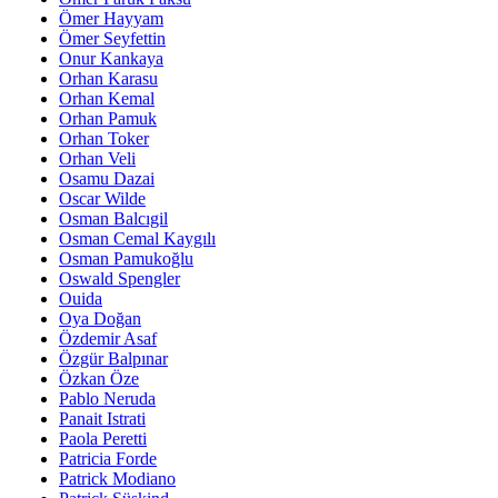
Ömer Hayyam
Ömer Seyfettin
Onur Kankaya
Orhan Karasu
Orhan Kemal
Orhan Pamuk
Orhan Toker
Orhan Veli
Osamu Dazai
Oscar Wilde
Osman Balcıgil
Osman Cemal Kaygılı
Osman Pamukoğlu
Oswald Spengler
Ouida
Oya Doğan
Özdemir Asaf
Özgür Balpınar
Özkan Öze
Pablo Neruda
Panait Istrati
Paola Peretti
Patricia Forde
Patrick Modiano