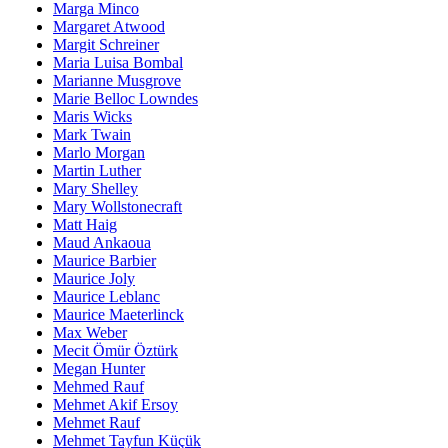
Marga Minco
Margaret Atwood
Margit Schreiner
Maria Luisa Bombal
Marianne Musgrove
Marie Belloc Lowndes
Maris Wicks
Mark Twain
Marlo Morgan
Martin Luther
Mary Shelley
Mary Wollstonecraft
Matt Haig
Maud Ankaoua
Maurice Barbier
Maurice Joly
Maurice Leblanc
Maurice Maeterlinck
Max Weber
Mecit Ömür Öztürk
Megan Hunter
Mehmed Rauf
Mehmet Akif Ersoy
Mehmet Rauf
Mehmet Tayfun Küçük