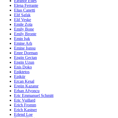
Eleanor Estes
Elena Ferrante
Elias Canetti
Elif Şafak
Elif Veske
Emile Zola
Emily Bone
Emily Bronte
Emin Işık
Emine Arlı
Emine Işınsu
Emre Dorman
Engin Geçtan
Engin Uzun
Enis Doko
Epiktetos
Epikür
Ercan Kesal
Ergün Kazanır
Erhan Afyoncu
Eric Emmanuel Schmitt
Eric Vuillard
Erich Fromm
Erich Kastner
Erlend Loe