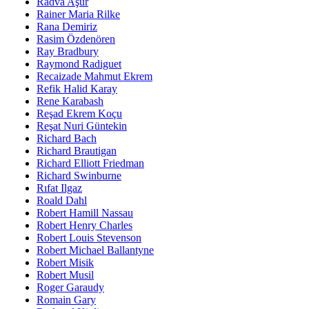
Radva Aşur
Rainer Maria Rilke
Rana Demiriz
Rasim Özdenören
Ray Bradbury
Raymond Radiguet
Recaizade Mahmut Ekrem
Refik Halid Karay
Rene Karabash
Reşad Ekrem Koçu
Reşat Nuri Güntekin
Richard Bach
Richard Brautigan
Richard Elliott Friedman
Richard Swinburne
Rıfat Ilgaz
Roald Dahl
Robert Hamill Nassau
Robert Henry Charles
Robert Louis Stevenson
Robert Michael Ballantyne
Robert Misik
Robert Musil
Roger Garaudy
Romain Gary