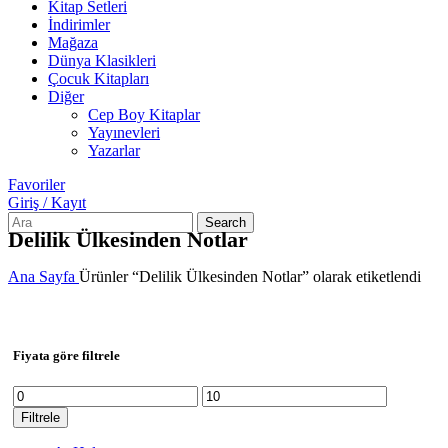
Kitap Setleri
İndirimler
Mağaza
Dünya Klasikleri
Çocuk Kitapları
Diğer
Cep Boy Kitaplar
Yayınevleri
Yazarlar
Favoriler
Giriş / Kayıt
Search
Delilik Ülkesinden Notlar
Ana Sayfa
Ürünler “Delilik Ülkesinden Notlar” olarak etiketlendi
Fiyata göre filtrele
En
En
düşük
yüksek
Filtrele
fiyat
fiyat