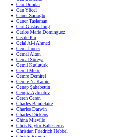
Can Dündar
Can Yücel
Caner Sarıoğlu
Caner Taslaman
Carl Gustav Jung
Carlos Maria Dominguez
Cecile Pin
Celal Al-i Ahmed
Cem Tunçer
Cemal Altun
Cemal Süreya
Cemil Kutlutürk
Cemil Meriç
Cemre Demirel
Cemre N. Karain
Cenap Şahabettin
Cengiz Aytmatov
Ceren Ceran
Charles Baudelaire
Charles Darwin
Charles Dickens
China Mieville
Chris Naylor Ballesteros
Christian Friedrich Hebbel
Christy Brown