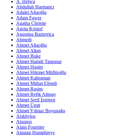
A. Helwa
Abdullah Harmancı
Adalet Ağaoğlu
Adam Fawer
Agatha Christie
Agota Kristof
Agustina Bazterrica
Ahmedi
Ahmet Ağaoğlu
Ahmet Altan
Ahmet Buke
Ahmet Hamdi Tanpınar
Ahmet Haşim
Ahmet Hikmet Müftüoğlu
Ahmet Kahraman
Ahmet Mithat Efendi
Ahmet Rasim
Ahmet Refik Altınay
Ahmet Şerif İzgören
Ahmet Ümit
Ahmet Yılmaz Boyunağa
Aiskhylos
Aisopos
Alain Fournier
Alastair Humphreys