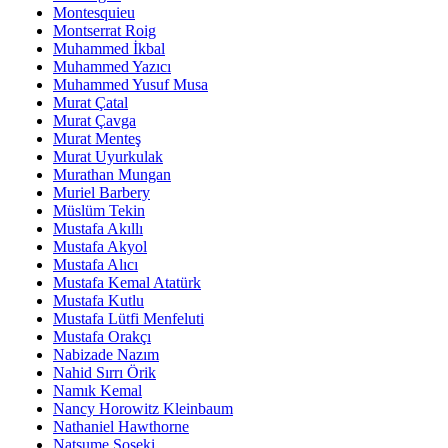
Montesquieu
Montserrat Roig
Muhammed İkbal
Muhammed Yazıcı
Muhammed Yusuf Musa
Murat Çatal
Murat Çavga
Murat Menteş
Murat Uyurkulak
Murathan Mungan
Muriel Barbery
Müslüm Tekin
Mustafa Akıllı
Mustafa Akyol
Mustafa Alıcı
Mustafa Kemal Atatürk
Mustafa Kutlu
Mustafa Lütfi Menfeluti
Mustafa Orakçı
Nabizade Nazım
Nahid Sırrı Örik
Namık Kemal
Nancy Horowitz Kleinbaum
Nathaniel Hawthorne
Natsume Soseki