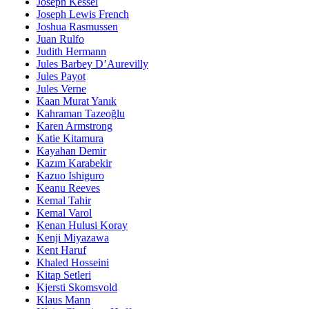
Joseph Kessel
Joseph Lewis French
Joshua Rasmussen
Juan Rulfo
Judith Hermann
Jules Barbey D’Aurevilly
Jules Payot
Jules Verne
Kaan Murat Yanık
Kahraman Tazeoğlu
Karen Armstrong
Katie Kitamura
Kayahan Demir
Kazım Karabekir
Kazuo Ishiguro
Keanu Reeves
Kemal Tahir
Kemal Varol
Kenan Hulusi Koray
Kenji Miyazawa
Kent Haruf
Khaled Hosseini
Kitap Setleri
Kjersti Skomsvold
Klaus Mann