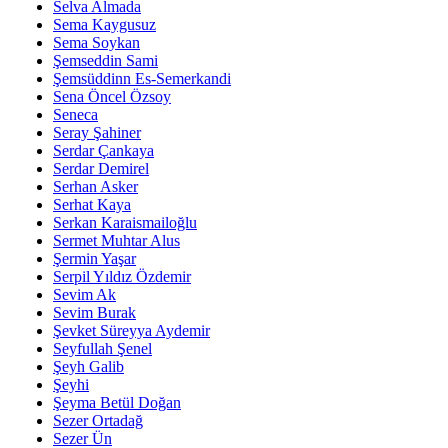
Selva Almada
Sema Kaygusuz
Sema Soykan
Şemseddin Sami
Şemsüddinn Es-Semerkandi
Sena Öncel Özsoy
Seneca
Seray Şahiner
Serdar Çankaya
Serdar Demirel
Serhan Asker
Serhat Kaya
Serkan Karaismailoğlu
Sermet Muhtar Alus
Şermin Yaşar
Serpil Yıldız Özdemir
Sevim Ak
Sevim Burak
Şevket Süreyya Aydemir
Seyfullah Şenel
Şeyh Galib
Şeyhi
Şeyma Betül Doğan
Sezer Ortadağ
Sezer Ün