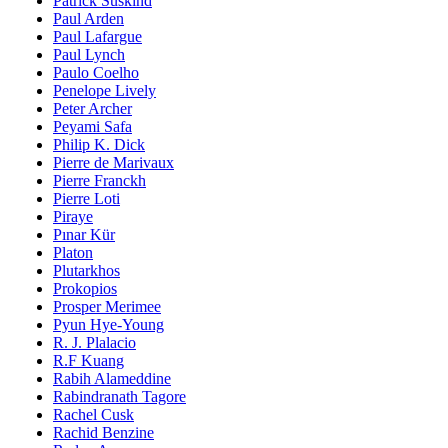
Patrick Süskind
Paul Arden
Paul Lafargue
Paul Lynch
Paulo Coelho
Penelope Lively
Peter Archer
Peyami Safa
Philip K. Dick
Pierre de Marivaux
Pierre Franckh
Pierre Loti
Piraye
Pınar Kür
Platon
Plutarkhos
Prokopios
Prosper Merimee
Pyun Hye-Young
R. J. Plalacio
R.F Kuang
Rabih Alameddine
Rabindranath Tagore
Rachel Cusk
Rachid Benzine