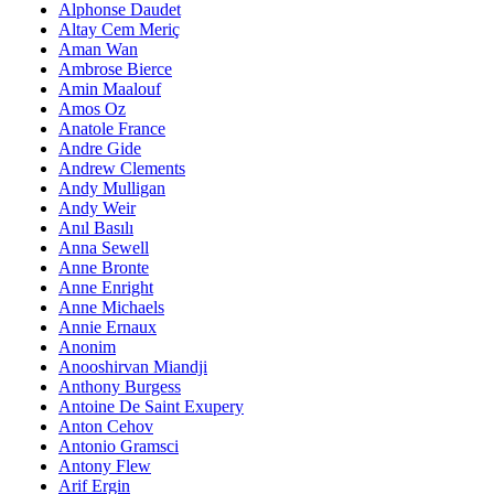
Alphonse Daudet
Altay Cem Meriç
Aman Wan
Ambrose Bierce
Amin Maalouf
Amos Oz
Anatole France
Andre Gide
Andrew Clements
Andy Mulligan
Andy Weir
Anıl Basılı
Anna Sewell
Anne Bronte
Anne Enright
Anne Michaels
Annie Ernaux
Anonim
Anooshirvan Miandji
Anthony Burgess
Antoine De Saint Exupery
Anton Cehov
Antonio Gramsci
Antony Flew
Arif Ergin