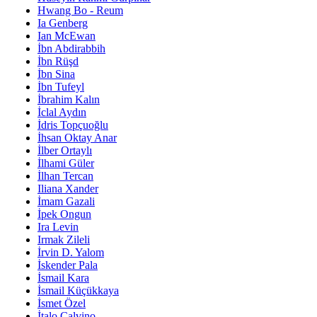
Hwang Bo - Reum
Ia Genberg
Ian McEwan
İbn Abdirabbih
İbn Rüşd
İbn Sina
İbn Tufeyl
İbrahim Kalın
İclal Aydın
İdris Topçuoğlu
İhsan Oktay Anar
İlber Ortaylı
İlhami Güler
İlhan Tercan
Iliana Xander
İmam Gazali
İpek Ongun
Ira Levin
Irmak Zileli
İrvin D. Yalom
İskender Pala
İsmail Kara
İsmail Küçükkaya
İsmet Özel
İtalo Calvino