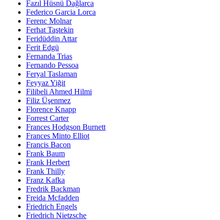
Fazıl Hüsnü Dağlarca
Federico Garcia Lorca
Ferenc Molnar
Ferhat Taştekin
Feridüddin Attar
Ferit Edgü
Fernanda Trias
Fernando Pessoa
Feryal Taslaman
Feyyaz Yiğit
Filibeli Ahmed Hilmi
Filiz Üşenmez
Florence Knapp
Forrest Carter
Frances Hodgson Burnett
Frances Minto Elliot
Francis Bacon
Frank Baum
Frank Herbert
Frank Thilly
Franz Kafka
Fredrik Backman
Freida Mcfadden
Friedrich Engels
Friedrich Nietzsche