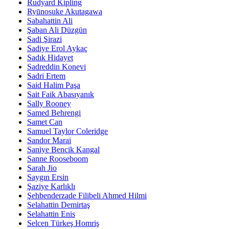
Rudyard Kipling
Ryūnosuke Akutagawa
Sabahattin Ali
Şaban Ali Düzgün
Sadi Şirazi
Sadiye Erol Aykaç
Sadık Hidayet
Sadreddin Konevi
Sadri Ertem
Said Halim Paşa
Sait Faik Abasıyanık
Sally Rooney
Samed Behrengi
Samet Can
Samuel Taylor Coleridge
Sandor Marai
Saniye Bencik Kangal
Sanne Rooseboom
Sarah Jio
Saygın Ersin
Şaziye Karlıklı
Şehbenderzade Filibeli Ahmed Hilmi
Selahattin Demirtaş
Selahattin Enis
Selcen Türkeş Homriş