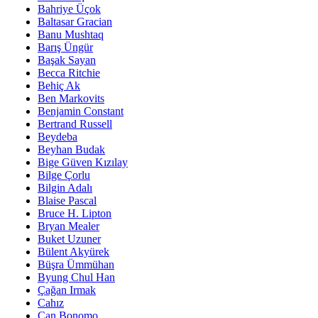
Bahriye Üçok
Baltasar Gracian
Banu Mushtaq
Barış Üngür
Başak Sayan
Becca Ritchie
Behiç Ak
Ben Markovits
Benjamin Constant
Bertrand Russell
Beydeba
Beyhan Budak
Bige Güven Kızılay
Bilge Çorlu
Bilgin Adalı
Blaise Pascal
Bruce H. Lipton
Bryan Mealer
Buket Uzuner
Bülent Akyürek
Büşra Ümmühan
Byung Chul Han
Çağan Irmak
Cahız
Can Bonomo