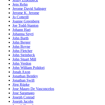
Jenny Erpenbeck
Jens Rehn
Jerome David Salinger
Jerome K. Jerome
Jo Cotterill
Joanne Greenberg
Joe Todd-Stanton
Johann Hari
Johanna Spyri
John Barth
John Berger
John Boyne
John Fletcher
John Steinbeck
John Stuart Mill
John Verdon
John William Polidori
Jonah Axon
Jonathan Bentley
Jonathan Swift
Jörg Rüpke
Jose Mauro De Vasconcelos
Jose Saramago
Joseph Conrad
Joseph Jacobs