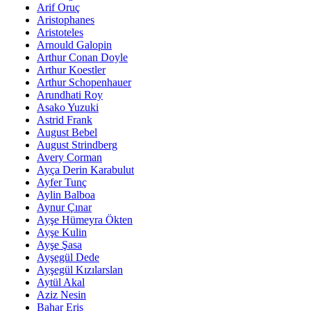
Arif Oruç
Aristophanes
Aristoteles
Arnould Galopin
Arthur Conan Doyle
Arthur Koestler
Arthur Schopenhauer
Arundhati Roy
Asako Yuzuki
Astrid Frank
August Bebel
August Strindberg
Avery Corman
Ayça Derin Karabulut
Ayfer Tunç
Aylin Balboa
Aynur Çınar
Ayşe Hümeyra Ökten
Ayşe Kulin
Ayşe Şasa
Ayşegül Dede
Ayşegül Kızılarslan
Aytül Akal
Aziz Nesin
Bahar Eriş