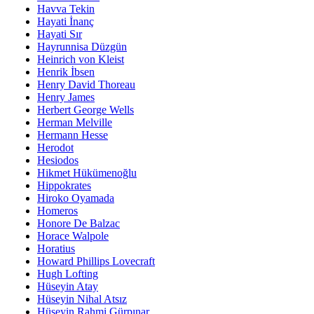
Havva Tekin
Hayati İnanç
Hayati Sır
Hayrunnisa Düzgün
Heinrich von Kleist
Henrik İbsen
Henry David Thoreau
Henry James
Herbert George Wells
Herman Melville
Hermann Hesse
Herodot
Hesiodos
Hikmet Hükümenoğlu
Hippokrates
Hiroko Oyamada
Homeros
Honore De Balzac
Horace Walpole
Horatius
Howard Phillips Lovecraft
Hugh Lofting
Hüseyin Atay
Hüseyin Nihal Atsız
Hüseyin Rahmi Gürpınar