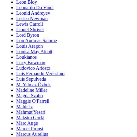
Leon Bloy
Leonardo Da Vinci
Leonid Andreyev
Leslea Newman
Lewis Carroll
Lionel Shriver
Lord Byron
Lou Andreas Salome
Louis Aragon
Louisa May Alcott
Loukianos
Lucy Bowman
Ludovico Ariosto
Luis Fernando Verissimo
Luis Sepulveda
M. Yılmaz Özbek
Madeline Miller
Magda Szabo
Maggie O'Farrell
Mahir İz
Mahmut Yesari
Maksim Gorki
Marc Auge
Marcel Proust
Marcus Aurelius