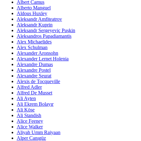
Albert Camus
Alberto Manguel
Aldous Huxley
Aleksandr Amfiteatrov
Aleksandr Kuprin
Aleksandr Sergeyeviç Puşkin
Aleksandros Papadiamantis
Alex Michaelides
Alex Schulman
Alexander Aronsohn
Alexander Lernet Holenia
Alexandre Dumas
Alexandre Postel
Alexandre Seurat
Alexis de Tocqueville
Alfred Adler
Alfred De Musset
Ali Ayten
Ali Ekrem Bolayır
Ali Köse
Ali Standish
Alice Feeney
Alice Walker
Aliyah Umm Raiyaan
Alper Canıgüz