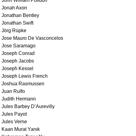
John William Polidori
Jonah Axon
Jonathan Bentley
Jonathan Swift
Jörg Rüpke
Jose Mauro De Vasconcelos
Jose Saramago
Joseph Conrad
Joseph Jacobs
Joseph Kessel
Joseph Lewis French
Joshua Rasmussen
Juan Rulfo
Judith Hermann
Jules Barbey D’Aurevilly
Jules Payot
Jules Verne
Kaan Murat Yanık