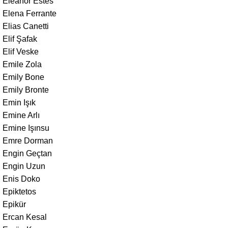
Eleanor Estes
Elena Ferrante
Elias Canetti
Elif Şafak
Elif Veske
Emile Zola
Emily Bone
Emily Bronte
Emin Işık
Emine Arlı
Emine Işınsu
Emre Dorman
Engin Geçtan
Engin Uzun
Enis Doko
Epiktetos
Epikür
Ercan Kesal