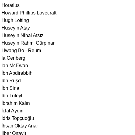
Horatius
Howard Phillips Lovecraft
Hugh Lofting
Hüseyin Atay
Hüseyin Nihal Atsız
Hüseyin Rahmi Gürpınar
Hwang Bo - Reum
Ia Genberg
Ian McEwan
İbn Abdirabbih
İbn Rüşd
İbn Sina
İbn Tufeyl
İbrahim Kalın
İclal Aydın
İdris Topçuoğlu
İhsan Oktay Anar
İlber Ortaylı