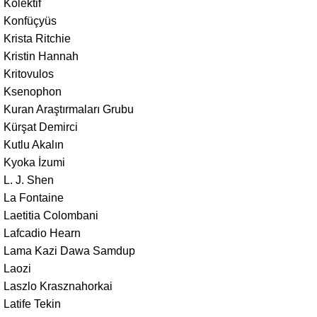
Kolektif
Konfüçyüs
Krista Ritchie
Kristin Hannah
Kritovulos
Ksenophon
Kuran Araştırmaları Grubu
Kürşat Demirci
Kutlu Akalın
Kyoka İzumi
L. J. Shen
La Fontaine
Laetitia Colombani
Lafcadio Hearn
Lama Kazi Dawa Samdup
Laozi
Laszlo Krasznahorkai
Latife Tekin