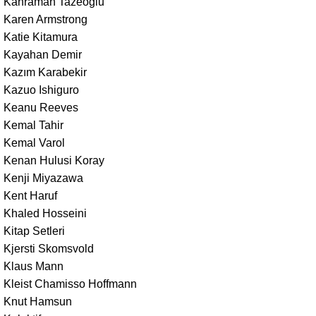
Kahraman Tazeoğlu
Karen Armstrong
Katie Kitamura
Kayahan Demir
Kazım Karabekir
Kazuo Ishiguro
Keanu Reeves
Kemal Tahir
Kemal Varol
Kenan Hulusi Koray
Kenji Miyazawa
Kent Haruf
Khaled Hosseini
Kitap Setleri
Kjersti Skomsvold
Klaus Mann
Kleist Chamisso Hoffmann
Knut Hamsun