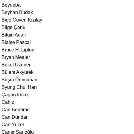
Beydeba
Beyhan Budak
Bige Güven Kızılay
Bilge Çorlu
Bilgin Adalı
Blaise Pascal
Bruce H. Lipton
Bryan Mealer
Buket Uzuner
Bülent Akyürek
Büşra Ümmühan
Byung Chul Han
Çağan Irmak
Cahız
Can Bonomo
Can Dündar
Can Yücel
Caner Sarıoğlu