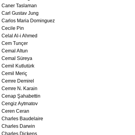
Caner Taslaman
Carl Gustav Jung
Carlos Maria Dominguez
Cecile Pin
Celal Al-i Ahmed
Cem Tunçer
Cemal Altun
Cemal Süreya
Cemil Kutlutürk
Cemil Meriç
Cemre Demirel
Cemre N. Karain
Cenap Şahabettin
Cengiz Aytmatov
Ceren Ceran
Charles Baudelaire
Charles Darwin
Charles Dickens