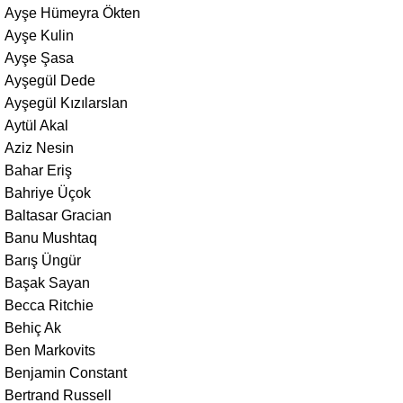
Ayşe Hümeyra Ökten
Ayşe Kulin
Ayşe Şasa
Ayşegül Dede
Ayşegül Kızılarslan
Aytül Akal
Aziz Nesin
Bahar Eriş
Bahriye Üçok
Baltasar Gracian
Banu Mushtaq
Barış Üngür
Başak Sayan
Becca Ritchie
Behiç Ak
Ben Markovits
Benjamin Constant
Bertrand Russell