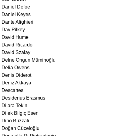
Daniel Defoe
Daniel Keyes
Dante Alighieri
Dav Pilkey
David Hume
David Ricardo
David Szalay
Defne Ongun Müminoğlu
Delia Owens
Denis Diderot
Deniz Akkaya
Descartes
Desiderius Erasmus
Dilara Tekin
Dilek Bilgiç Esen
Dino Buzzati
Doğan Cüceloğlu
Donatella Di Pietrantonio