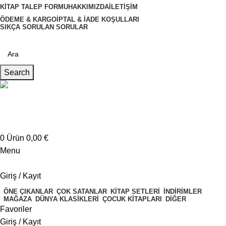
KITAP TALEP FORMU
HAKKIMIZDA
İLETIŞIM
ÖDEME & KARGO
İPTAL & İADE KOŞULLARI
SIKÇA SORULAN SORULAR
Search
Müşteri Hizmetleri
+4917621707200
0
Ürün
0,00
€
Menu
Giriş / Kayıt
ÖNE ÇIKANLAR
ÇOK SATANLAR
KITAP SETLERI
İNDIRIMLER
MAĞAZA
DÜNYA KLASIKLERI
ÇOCUK KITAPLARI
DIĞER
Favoriler
Giriş / Kayıt