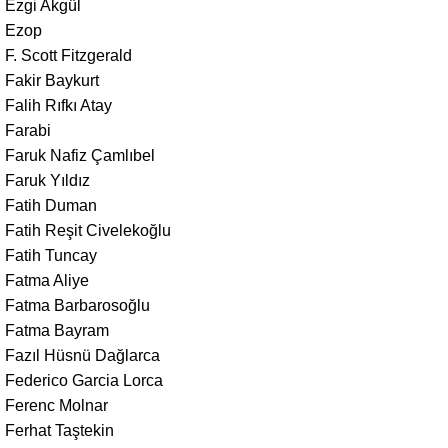
Ezgi Akgül
Ezop
F. Scott Fitzgerald
Fakir Baykurt
Falih Rıfkı Atay
Farabi
Faruk Nafiz Çamlıbel
Faruk Yıldız
Fatih Duman
Fatih Reşit Civelekoğlu
Fatih Tuncay
Fatma Aliye
Fatma Barbarosoğlu
Fatma Bayram
Fazıl Hüsnü Dağlarca
Federico Garcia Lorca
Ferenc Molnar
Ferhat Taştekin