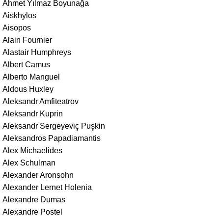
Ahmet Yılmaz Boyunağa
Aiskhylos
Aisopos
Alain Fournier
Alastair Humphreys
Albert Camus
Alberto Manguel
Aldous Huxley
Aleksandr Amfiteatrov
Aleksandr Kuprin
Aleksandr Sergeyeviç Puşkin
Aleksandros Papadiamantis
Alex Michaelides
Alex Schulman
Alexander Aronsohn
Alexander Lernet Holenia
Alexandre Dumas
Alexandre Postel