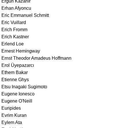
Ergün Kazanır
Erhan Afyoncu
Eric Emmanuel Schmitt
Eric Vuillard
Erich Fromm
Erich Kastner
Erlend Loe
Ernest Hemingway
Ernst Theodor Amadeus Hoffmann
Erol Üyepazarcı
Ethem Bakar
Etienne Ghys
Etsu Inagaki Sugimoto
Eugene Ionesco
Eugene O'Neill
Euripides
Evrim Kuran
Eylem Ata