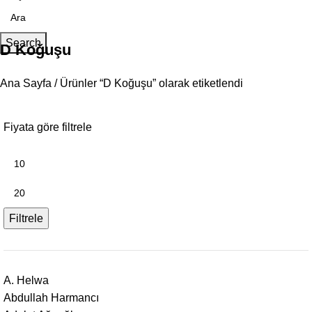
Search
D Koğuşu
Ana Sayfa
Ürünler “D Koğuşu” olarak etiketlendi
Fiyata göre filtrele
Filtrele
A. Helwa
Abdullah Harmancı