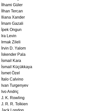
İlhami Güler
İlhan Tercan
Iliana Xander
İmam Gazali
İpek Ongun
Ira Levin
Irmak Zileli
İrvin D. Yalom
İskender Pala
İsmail Kara
İsmail Küçükkaya
İsmet Özel
İtalo Calvino
Ivan Turgenyev
Ivo Andriç
J. K. Rowling
J. R. R. Tolkien
Jack London