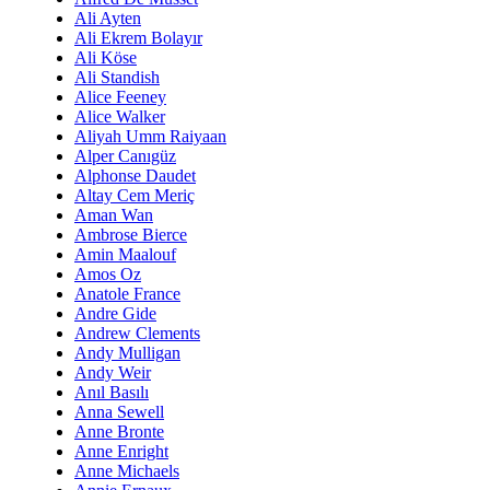
Ali Ayten
Ali Ekrem Bolayır
Ali Köse
Ali Standish
Alice Feeney
Alice Walker
Aliyah Umm Raiyaan
Alper Canıgüz
Alphonse Daudet
Altay Cem Meriç
Aman Wan
Ambrose Bierce
Amin Maalouf
Amos Oz
Anatole France
Andre Gide
Andrew Clements
Andy Mulligan
Andy Weir
Anıl Basılı
Anna Sewell
Anne Bronte
Anne Enright
Anne Michaels