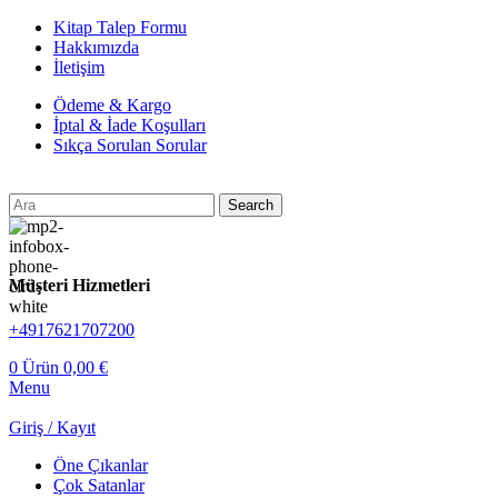
Kitap Talep Formu
Hakkımızda
İletişim
Ödeme & Kargo
İptal & İade Koşulları
Sıkça Sorulan Sorular
Search
Müşteri Hizmetleri
+4917621707200
0
Ürün
0,00
€
Menu
Giriş / Kayıt
Öne Çıkanlar
Çok Satanlar