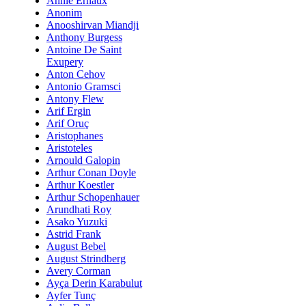
Annie Ernaux
Anonim
Anooshirvan Miandji
Anthony Burgess
Antoine De Saint
Exupery
Anton Cehov
Antonio Gramsci
Antony Flew
Arif Ergin
Arif Oruç
Aristophanes
Aristoteles
Arnould Galopin
Arthur Conan Doyle
Arthur Koestler
Arthur Schopenhauer
Arundhati Roy
Asako Yuzuki
Astrid Frank
August Bebel
August Strindberg
Avery Corman
Ayça Derin Karabulut
Ayfer Tunç