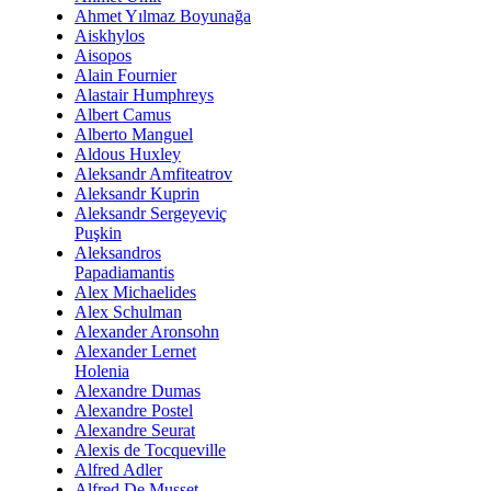
Ahmet Yılmaz Boyunağa
Aiskhylos
Aisopos
Alain Fournier
Alastair Humphreys
Albert Camus
Alberto Manguel
Aldous Huxley
Aleksandr Amfiteatrov
Aleksandr Kuprin
Aleksandr Sergeyeviç
Puşkin
Aleksandros
Papadiamantis
Alex Michaelides
Alex Schulman
Alexander Aronsohn
Alexander Lernet
Holenia
Alexandre Dumas
Alexandre Postel
Alexandre Seurat
Alexis de Tocqueville
Alfred Adler
Alfred De Musset