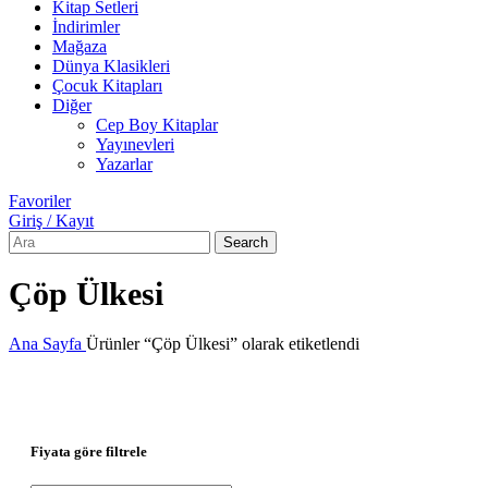
Kitap Setleri
İndirimler
Mağaza
Dünya Klasikleri
Çocuk Kitapları
Diğer
Cep Boy Kitaplar
Yayınevleri
Yazarlar
Favoriler
Giriş / Kayıt
Search
Çöp Ülkesi
Ana Sayfa
Ürünler “Çöp Ülkesi” olarak etiketlendi
Fiyata göre filtrele