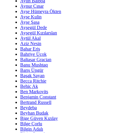
Aylin Balboa
Aynur Çınar
Ayşe Hümeyra Ökten
Ayşe Kulin
Ayşe Şasa
Ayşegül Dede
Ayşegül Kızılarslan
Aytül Akal
Aziz Nesin
Bahar Eriş
Bahriye Üçok
Baltasar Gracian
Banu Mushtaq
Barış Üngür
Başak Sayan
Becca Ritchie
Behiç Ak
Ben Markovits
Benjamin Constant
Bertrand Russell
Beydeba
Beyhan Budak
Bige Güven Kızılay
Bilge Çorlu
Bilgin Adalı