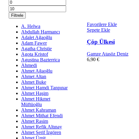
En
En
düşük
yüksek
fiyat
fiyat
Filtrele
Favorilere Ekle
A. Helwa
Sepete Ekle
Abdullah Harmancı
Adalet Ağaoğlu
Çöp Ülkesi
Adam Fawer
Agatha Christie
Gamze Atasöz Deniz
Agota Kristof
6,90
€
Agustina Bazterrica
Ahmedi
Ahmet Ağaoğlu
Ahmet Altan
Ahmet Buke
Ahmet Hamdi Tanpınar
Ahmet Haşim
Ahmet Hikmet
Müftüoğlu
Ahmet Kahraman
Ahmet Mithat Efendi
Ahmet Rasim
Ahmet Refik Altınay
Ahmet Şerif İzgören
Ahmet Ümit