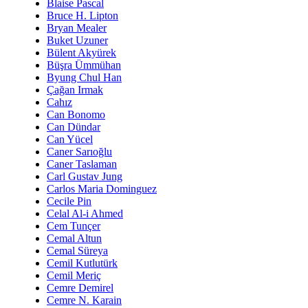
Blaise Pascal
Bruce H. Lipton
Bryan Mealer
Buket Uzuner
Bülent Akyürek
Büşra Ümmühan
Byung Chul Han
Çağan Irmak
Cahız
Can Bonomo
Can Dündar
Can Yücel
Caner Sarıoğlu
Caner Taslaman
Carl Gustav Jung
Carlos Maria Dominguez
Cecile Pin
Celal Al-i Ahmed
Cem Tunçer
Cemal Altun
Cemal Süreya
Cemil Kutlutürk
Cemil Meriç
Cemre Demirel
Cemre N. Karain