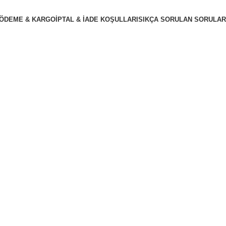
ÖDEME & KARGO
İPTAL & İADE KOŞULLARI
SIKÇA SORULAN SORULAR