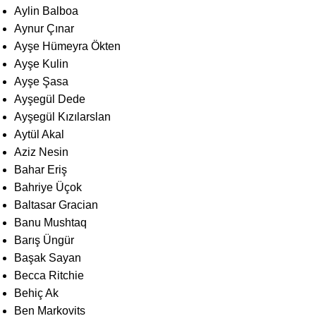
Aylin Balboa
Aynur Çınar
Ayşe Hümeyra Ökten
Ayşe Kulin
Ayşe Şasa
Ayşegül Dede
Ayşegül Kızılarslan
Aytül Akal
Aziz Nesin
Bahar Eriş
Bahriye Üçok
Baltasar Gracian
Banu Mushtaq
Barış Üngür
Başak Sayan
Becca Ritchie
Behiç Ak
Ben Markovits