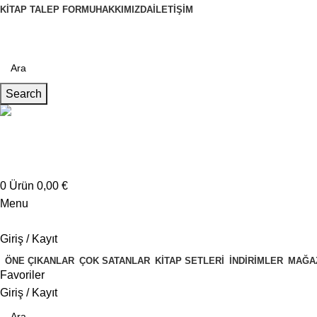
KITAP TALEP FORMU
HAKKIMIZDA
İLETIŞIM
Search
Müşteri Hizmetleri
+4917621707200
0
Ürün
0,00
€
Menu
Giriş / Kayıt
ÖNE ÇIKANLAR
ÇOK SATANLAR
KITAP SETLERI
İNDIRIMLER
MAĞA
Favoriler
Giriş / Kayıt