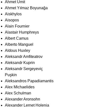
Ahmet Ümit
Ahmet Yılmaz Boyunağa
Aiskhylos
Aisopos
Alain Fournier
Alastair Humphreys
Albert Camus
Alberto Manguel
Aldous Huxley
Aleksandr Amfiteatrov
Aleksandr Kuprin
Aleksandr Sergeyeviç
Puşkin
Aleksandros Papadiamantis
Alex Michaelides
Alex Schulman
Alexander Aronsohn
Alexander Lernet Holenia