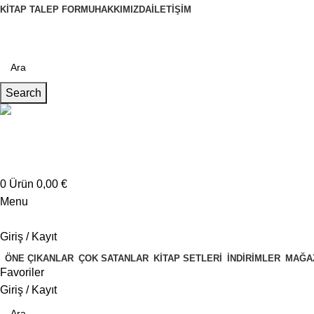
KITAP TALEP FORMU
HAKKIMIZDA
İLETIŞIM
Search
Müşteri Hizmetleri
+4917621707200
0
Ürün
0,00
€
Menu
Giriş / Kayıt
ÖNE ÇIKANLAR
ÇOK SATANLAR
KITAP SETLERI
İNDIRIMLER
MAĞA
Favoriler
Giriş / Kayıt