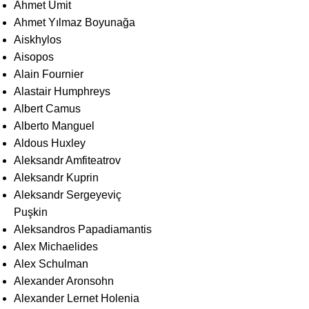
Ahmet Ümit
Ahmet Yılmaz Boyunağa
Aiskhylos
Aisopos
Alain Fournier
Alastair Humphreys
Albert Camus
Alberto Manguel
Aldous Huxley
Aleksandr Amfiteatrov
Aleksandr Kuprin
Aleksandr Sergeyeviç
Puşkin
Aleksandros Papadiamantis
Alex Michaelides
Alex Schulman
Alexander Aronsohn
Alexander Lernet Holenia