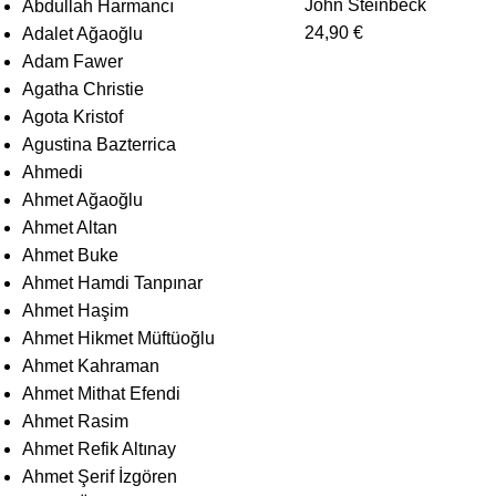
John Steinbeck
Abdullah Harmancı
24,90
€
Adalet Ağaoğlu
Adam Fawer
Agatha Christie
Agota Kristof
Agustina Bazterrica
Ahmedi
Ahmet Ağaoğlu
Ahmet Altan
Ahmet Buke
Ahmet Hamdi Tanpınar
Ahmet Haşim
Ahmet Hikmet Müftüoğlu
Ahmet Kahraman
Ahmet Mithat Efendi
Ahmet Rasim
Ahmet Refik Altınay
Ahmet Şerif İzgören