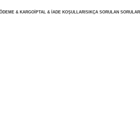
ÖDEME & KARGO
İPTAL & İADE KOŞULLARI
SIKÇA SORULAN SORULAR