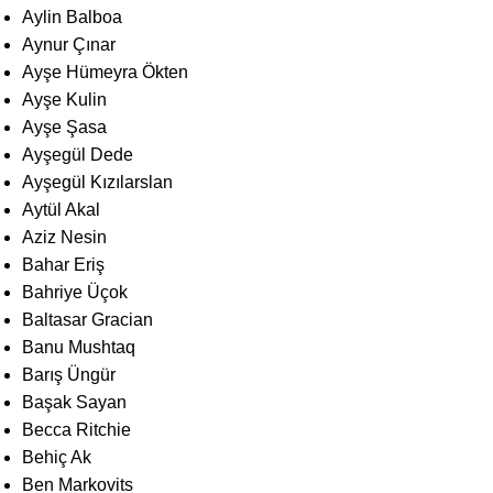
Aylin Balboa
Aynur Çınar
Ayşe Hümeyra Ökten
Ayşe Kulin
Ayşe Şasa
Ayşegül Dede
Ayşegül Kızılarslan
Aytül Akal
Aziz Nesin
Bahar Eriş
Bahriye Üçok
Baltasar Gracian
Banu Mushtaq
Barış Üngür
Başak Sayan
Becca Ritchie
Behiç Ak
Ben Markovits