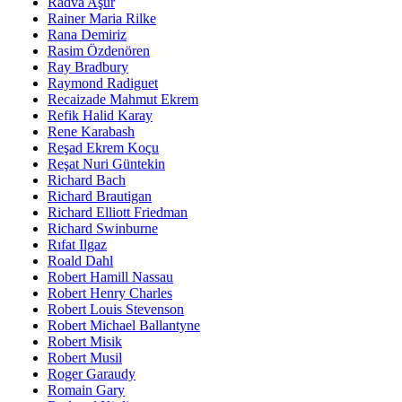
Radva Aşur
Rainer Maria Rilke
Rana Demiriz
Rasim Özdenören
Ray Bradbury
Raymond Radiguet
Recaizade Mahmut Ekrem
Refik Halid Karay
Rene Karabash
Reşad Ekrem Koçu
Reşat Nuri Güntekin
Richard Bach
Richard Brautigan
Richard Elliott Friedman
Richard Swinburne
Rıfat Ilgaz
Roald Dahl
Robert Hamill Nassau
Robert Henry Charles
Robert Louis Stevenson
Robert Michael Ballantyne
Robert Misik
Robert Musil
Roger Garaudy
Romain Gary