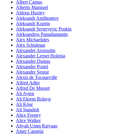
Albert Camus
Alberto Manguel
Aldous Huxley
Aleksandr Amfiteatrov
Aleksandr Kuprin
Aleksandr Sergeyeviç Puşkin
Aleksandros Papadiamantis
Alex Michaelides
Alex Schulman
Alexander Aronsohn
Alexander Lernet Holenia
Alexandre Dumas
Alexandre Postel
Alexandre Seurat
Alexis de Tocqueville
Alfred Adler
Alfred De Musset
Ali Ayten
Ali Ekrem Bolayır
Ali Köse
Ali Standish
Alice Feeney
Alice Walker
Aliyah Umm Raiyaan
Alper Canıgüz