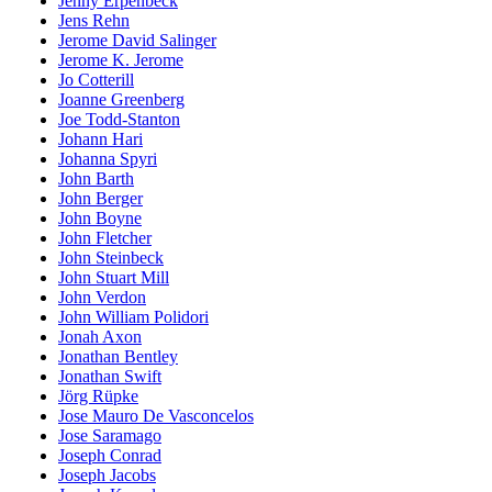
Jenny Erpenbeck
Jens Rehn
Jerome David Salinger
Jerome K. Jerome
Jo Cotterill
Joanne Greenberg
Joe Todd-Stanton
Johann Hari
Johanna Spyri
John Barth
John Berger
John Boyne
John Fletcher
John Steinbeck
John Stuart Mill
John Verdon
John William Polidori
Jonah Axon
Jonathan Bentley
Jonathan Swift
Jörg Rüpke
Jose Mauro De Vasconcelos
Jose Saramago
Joseph Conrad
Joseph Jacobs