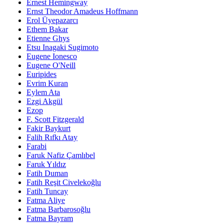
Ernest Hemingway
Ernst Theodor Amadeus Hoffmann
Erol Üyepazarcı
Ethem Bakar
Etienne Ghys
Etsu Inagaki Sugimoto
Eugene Ionesco
Eugene O'Neill
Euripides
Evrim Kuran
Eylem Ata
Ezgi Akgül
Ezop
F. Scott Fitzgerald
Fakir Baykurt
Falih Rıfkı Atay
Farabi
Faruk Nafiz Çamlıbel
Faruk Yıldız
Fatih Duman
Fatih Reşit Civelekoğlu
Fatih Tuncay
Fatma Aliye
Fatma Barbarosoğlu
Fatma Bayram