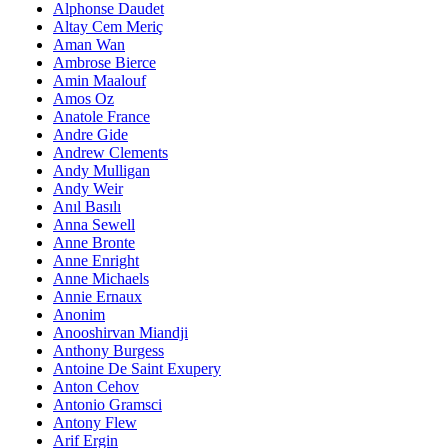
Alphonse Daudet
Altay Cem Meriç
Aman Wan
Ambrose Bierce
Amin Maalouf
Amos Oz
Anatole France
Andre Gide
Andrew Clements
Andy Mulligan
Andy Weir
Anıl Basılı
Anna Sewell
Anne Bronte
Anne Enright
Anne Michaels
Annie Ernaux
Anonim
Anooshirvan Miandji
Anthony Burgess
Antoine De Saint Exupery
Anton Cehov
Antonio Gramsci
Antony Flew
Arif Ergin