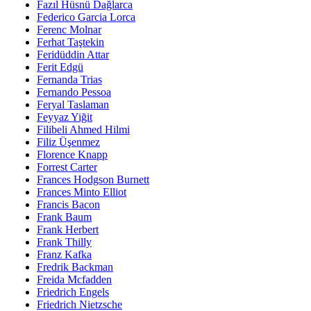
Fazıl Hüsnü Dağlarca
Federico Garcia Lorca
Ferenc Molnar
Ferhat Taştekin
Feridüddin Attar
Ferit Edgü
Fernanda Trias
Fernando Pessoa
Feryal Taslaman
Feyyaz Yiğit
Filibeli Ahmed Hilmi
Filiz Üşenmez
Florence Knapp
Forrest Carter
Frances Hodgson Burnett
Frances Minto Elliot
Francis Bacon
Frank Baum
Frank Herbert
Frank Thilly
Franz Kafka
Fredrik Backman
Freida Mcfadden
Friedrich Engels
Friedrich Nietzsche