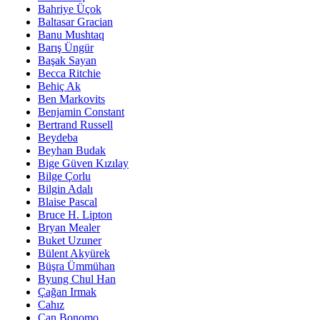
Bahriye Üçok
Baltasar Gracian
Banu Mushtaq
Barış Üngür
Başak Sayan
Becca Ritchie
Behiç Ak
Ben Markovits
Benjamin Constant
Bertrand Russell
Beydeba
Beyhan Budak
Bige Güven Kızılay
Bilge Çorlu
Bilgin Adalı
Blaise Pascal
Bruce H. Lipton
Bryan Mealer
Buket Uzuner
Bülent Akyürek
Büşra Ümmühan
Byung Chul Han
Çağan Irmak
Cahız
Can Bonomo