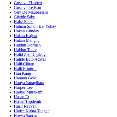
Gustave Flaubert
Gustave Le Bon
Guy De Maupassant
Güzide Sabri
Hafız Şirazi
Haham Şimon Bar Yohay
Hakan Günday
Hakan Kağan
Hakan Mengüç
Haldun Dormen
Haldun Taner
Halid Ziya Uşaklıgil
Halide Edip Adıvar
Halil Cibran
Halit Ertuğrul
Han Kang
Hannah Gold
Hanya Yanagihara
Harper Lee
Haruki Murakami
Hasan Er
Hasan Topdemir
Hasif Rayyan
Hatice Kübra Tongar
Havva Sancar