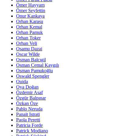
Ömer Hayyam
Ömer Seyfettin
Onur Kankaya
Orhan Karasu
Orhan Kemal
Orhan Pamuk
Orhan Toker
Orhan Veli
Osamu Dazai
Oscar Wilde
Osman Balcıgil
Osman Cemal Kaygılı
Osman Pamukoğlu
Oswald Spengler
Ouida
Oya Doğan
Özdemir Asaf
Özgür Balpınar
Özkan Öze
Pablo Neruda
Panait Istrati
Paola Peretti
Patricia Forde
Patrick Modiano