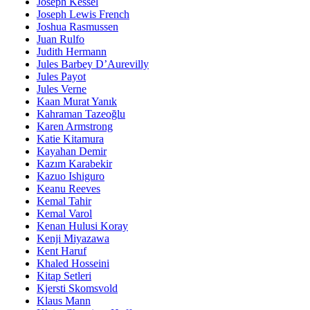
Joseph Kessel
Joseph Lewis French
Joshua Rasmussen
Juan Rulfo
Judith Hermann
Jules Barbey D’Aurevilly
Jules Payot
Jules Verne
Kaan Murat Yanık
Kahraman Tazeoğlu
Karen Armstrong
Katie Kitamura
Kayahan Demir
Kazım Karabekir
Kazuo Ishiguro
Keanu Reeves
Kemal Tahir
Kemal Varol
Kenan Hulusi Koray
Kenji Miyazawa
Kent Haruf
Khaled Hosseini
Kitap Setleri
Kjersti Skomsvold
Klaus Mann