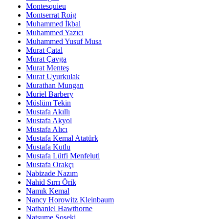
Montesquieu
Montserrat Roig
Muhammed İkbal
Muhammed Yazıcı
Muhammed Yusuf Musa
Murat Çatal
Murat Çavga
Murat Menteş
Murat Uyurkulak
Murathan Mungan
Muriel Barbery
Müslüm Tekin
Mustafa Akıllı
Mustafa Akyol
Mustafa Alıcı
Mustafa Kemal Atatürk
Mustafa Kutlu
Mustafa Lütfi Menfeluti
Mustafa Orakçı
Nabizade Nazım
Nahid Sırrı Örik
Namık Kemal
Nancy Horowitz Kleinbaum
Nathaniel Hawthorne
Natsume Soseki