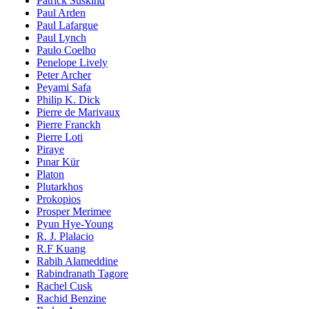
Patrick Süskind
Paul Arden
Paul Lafargue
Paul Lynch
Paulo Coelho
Penelope Lively
Peter Archer
Peyami Safa
Philip K. Dick
Pierre de Marivaux
Pierre Franckh
Pierre Loti
Piraye
Pınar Kür
Platon
Plutarkhos
Prokopios
Prosper Merimee
Pyun Hye-Young
R. J. Plalacio
R.F Kuang
Rabih Alameddine
Rabindranath Tagore
Rachel Cusk
Rachid Benzine