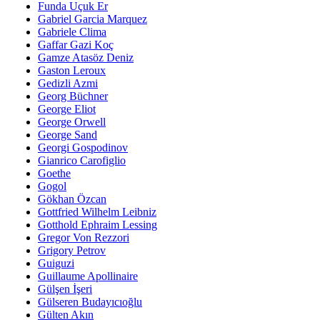
Funda Uçuk Er
Gabriel Garcia Marquez
Gabriele Clima
Gaffar Gazi Koç
Gamze Atasöz Deniz
Gaston Leroux
Gedizli Azmi
Georg Büchner
George Eliot
George Orwell
George Sand
Georgi Gospodinov
Gianrico Carofiglio
Goethe
Gogol
Gökhan Özcan
Gottfried Wilhelm Leibniz
Gotthold Ephraim Lessing
Gregor Von Rezzori
Grigory Petrov
Guiguzi
Guillaume Apollinaire
Gülşen İşeri
Gülseren Budayıcıoğlu
Gülten Akın