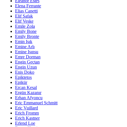
Eleanor Estes
Elena Ferrante
Elias Canetti
Elif Şafak
Elif Veske
Emile Zola
Emily Bone
Emily Bronte
Emin Işık
Emine Arlı
Emine Işınsu
Emre Dorman
Engin Geçtan
Engin Uzun
Enis Doko
Epiktetos
Epikür
Ercan Kesal
Ergün Kazanır
Erhan Afyoncu
Eric Emmanuel Schmitt
Eric Vuillard
Erich Fromm
Erich Kastner
Erlend Loe