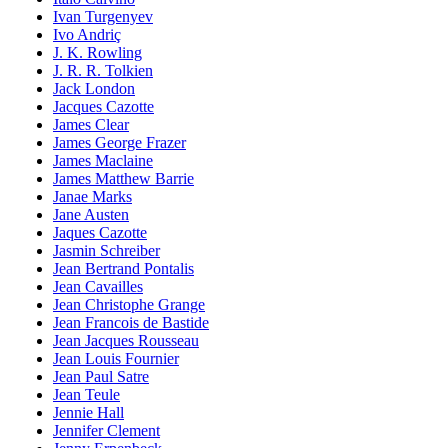
Ivan Turgenyev
Ivo Andriç
J. K. Rowling
J. R. R. Tolkien
Jack London
Jacques Cazotte
James Clear
James George Frazer
James Maclaine
James Matthew Barrie
Janae Marks
Jane Austen
Jaques Cazotte
Jasmin Schreiber
Jean Bertrand Pontalis
Jean Cavailles
Jean Christophe Grange
Jean Francois de Bastide
Jean Jacques Rousseau
Jean Louis Fournier
Jean Paul Satre
Jean Teule
Jennie Hall
Jennifer Clement