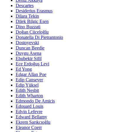
Deniz Akkaya
Descartes
Desiderius Erasmus
Dilara Tekin
Dilek Bilgiç Esen
Dino Buzzati
Doğan Cüceloğlu
Donatella Di Pietrantonio
Dostoyevski
Duncan Beedie
Duygu Asena
Ebubekir Sifil
Ece Erdoğuş Levi
Ed Yong
Edgar Allan Poe
Edip Cansever
Edip Yüksel
Edith Nesbit
Edith Wharton
Edmondo De Amicis
Edouard Louis
Edvin Lefevre
Edward Bellamy
Ekrem Sarıkçıoğlu
Eleanor Coerr