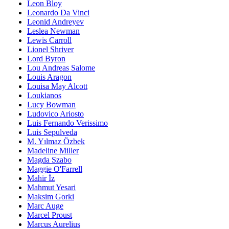
Leon Bloy
Leonardo Da Vinci
Leonid Andreyev
Leslea Newman
Lewis Carroll
Lionel Shriver
Lord Byron
Lou Andreas Salome
Louis Aragon
Louisa May Alcott
Loukianos
Lucy Bowman
Ludovico Ariosto
Luis Fernando Verissimo
Luis Sepulveda
M. Yılmaz Özbek
Madeline Miller
Magda Szabo
Maggie O'Farrell
Mahir İz
Mahmut Yesari
Maksim Gorki
Marc Auge
Marcel Proust
Marcus Aurelius