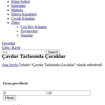
Kitap Setleri
İndirimler
Mağaza
Dünya Klasikleri
Çocuk Kitapları
Diğer
Cep Boy Kitaplar
Yayınevleri
Yazarlar
Favoriler
Giriş / Kayıt
Search
Çavdar Tarlasında Çocuklar
Ana Sayfa
Ürünler “Çavdar Tarlasında Çocuklar” olarak etiketlendi
Fiyata göre filtrele
En
En
düşük
yüksek
Filtrele
fiyat
fiyat