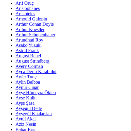
Arif Oruç
Aristophanes
Aristoteles
Arnould Galopin
Arthur Conan Doyle
Arthur Koestler
Arthur Schopenhauer
Arundhati Roy
Asako Yuzuki
Astrid Frank
August Bebel
August Strindberg
Avery Corman
Ayça Derin Karabulut
Ayfer Tunç
Aylin Balboa
Aynur Çınar
Ayşe Hümeyra Ökten
Ayşe Kulin
Ayşe Şasa
Ayşegül Dede
Ayşegül Kızılarslan
Aytül Akal
Aziz Nesin
Bahar Eriş