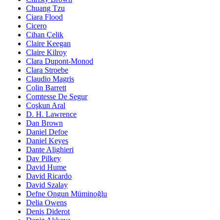
Chuang Tzu
Ciara Flood
Cicero
Cihan Çelik
Claire Keegan
Claire Kilroy
Clara Dupont-Monod
Clara Stroebe
Claudio Magris
Colin Barrett
Comtesse De Segur
Coşkun Aral
D. H. Lawrence
Dan Brown
Daniel Defoe
Daniel Keyes
Dante Alighieri
Dav Pilkey
David Hume
David Ricardo
David Szalay
Defne Ongun Müminoğlu
Delia Owens
Denis Diderot