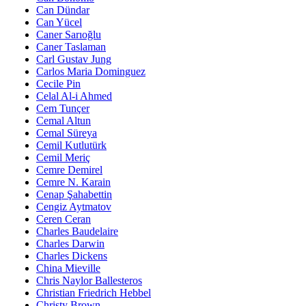
Can Dündar
Can Yücel
Caner Sarıoğlu
Caner Taslaman
Carl Gustav Jung
Carlos Maria Dominguez
Cecile Pin
Celal Al-i Ahmed
Cem Tunçer
Cemal Altun
Cemal Süreya
Cemil Kutlutürk
Cemil Meriç
Cemre Demirel
Cemre N. Karain
Cenap Şahabettin
Cengiz Aytmatov
Ceren Ceran
Charles Baudelaire
Charles Darwin
Charles Dickens
China Mieville
Chris Naylor Ballesteros
Christian Friedrich Hebbel
Christy Brown