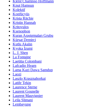
Kleist Chamisso Hoffmann
Knut Hamsun
Kolektif
Konfüçyüs
Krista Ritchie
Kristin Hannah
Kritovulos
Ksenophon
Kuran Araştırmaları Grubu
Kürşat Demirci
Kutlu Akalın
Kyoka İzumi
L. J. Shen
La Fontaine
Laetitia Colombani
Lafcadio Hearn
Lama Kazi Dawa Samdup
Laozi
Laszlo Krasznahorkai
Latife Tekin
Laurence Sterne
Laurent Gounelle
Laurent Mauvignier
Leila Slimani
Lembayung