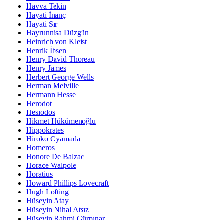
Havva Tekin
Hayati İnanç
Hayati Sır
Hayrunnisa Düzgün
Heinrich von Kleist
Henrik İbsen
Henry David Thoreau
Henry James
Herbert George Wells
Herman Melville
Hermann Hesse
Herodot
Hesiodos
Hikmet Hükümenoğlu
Hippokrates
Hiroko Oyamada
Homeros
Honore De Balzac
Horace Walpole
Horatius
Howard Phillips Lovecraft
Hugh Lofting
Hüseyin Atay
Hüseyin Nihal Atsız
Hüseyin Rahmi Gürpınar