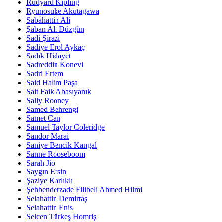
Rudyard Kipling
Ryūnosuke Akutagawa
Sabahattin Ali
Şaban Ali Düzgün
Sadi Şirazi
Sadiye Erol Aykaç
Sadık Hidayet
Sadreddin Konevi
Sadri Ertem
Said Halim Paşa
Sait Faik Abasıyanık
Sally Rooney
Samed Behrengi
Samet Can
Samuel Taylor Coleridge
Sandor Marai
Saniye Bencik Kangal
Sanne Rooseboom
Sarah Jio
Saygın Ersin
Şaziye Karlıklı
Şehbenderzade Filibeli Ahmed Hilmi
Selahattin Demirtaş
Selahattin Enis
Selcen Türkeş Homriş