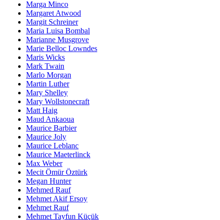
Marga Minco
Margaret Atwood
Margit Schreiner
Maria Luisa Bombal
Marianne Musgrove
Marie Belloc Lowndes
Maris Wicks
Mark Twain
Marlo Morgan
Martin Luther
Mary Shelley
Mary Wollstonecraft
Matt Haig
Maud Ankaoua
Maurice Barbier
Maurice Joly
Maurice Leblanc
Maurice Maeterlinck
Max Weber
Mecit Ömür Öztürk
Megan Hunter
Mehmed Rauf
Mehmet Akif Ersoy
Mehmet Rauf
Mehmet Tayfun Küçük