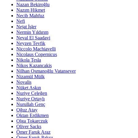
Nazan Bekiroğlu
Nazım Hikmet
Necib Mahfuz
Nefi
Nejat İşler
Nermin Yıldırım
Neval El Saadavi
Neyzen Tevfik
Niccolo Machiavelli
Nicolaus Copernicus
Nikola Tesla
Nikos Kazancakis
Nilhan Osmanoğlu Vatansever
Nizamül Mülk
Novalis
Nüket Aşkın
Nuriye Çeleğen
Nuriye Ortaylı
Nurullah Genç
Oğuz Atay
Oktan Erdikmen
Olga Tokarczuk
Oliver Sacks
Ömer Faruk Araz
Ömer Faruk Paksu