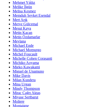
Mehmet Yıldız
Melike İlgün
Melisa Kesmez
Memduh Şevket Esendal
Mert Arık
Merve Gülcemal
Mesut Kaya
Metin Kaçan
Metin Özdamarlar
Mevlana
Michael Ende
Michael Morpurgo
Michel Foucault
Michelle Cohen Corasanti
Michiko Aoyama
Mieko Kawakami
Miguel de Unamuno
Mike Davis
Milan Kundera
Mina Urgan
Mindy Thompson
Miraç Çağrı Aktaş
Miyase Sertbarut
Moliere
Montaigne