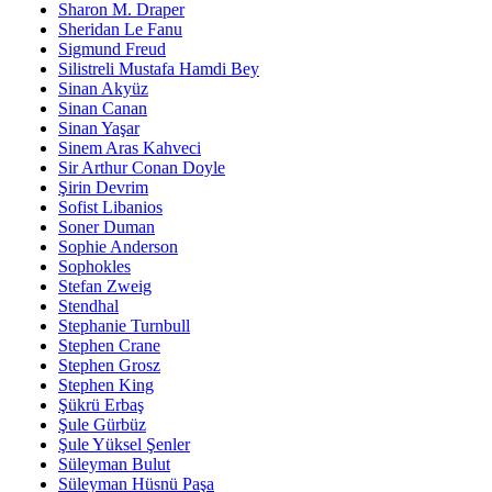
Sharon M. Draper
Sheridan Le Fanu
Sigmund Freud
Silistreli Mustafa Hamdi Bey
Sinan Akyüz
Sinan Canan
Sinan Yaşar
Sinem Aras Kahveci
Sir Arthur Conan Doyle
Şirin Devrim
Sofist Libanios
Soner Duman
Sophie Anderson
Sophokles
Stefan Zweig
Stendhal
Stephanie Turnbull
Stephen Crane
Stephen Grosz
Stephen King
Şükrü Erbaş
Şule Gürbüz
Şule Yüksel Şenler
Süleyman Bulut
Süleyman Hüsnü Paşa