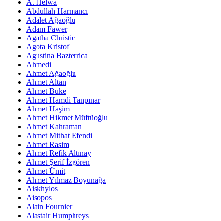
A. Helwa
Abdullah Harmancı
Adalet Ağaoğlu
Adam Fawer
Agatha Christie
Agota Kristof
Agustina Bazterrica
Ahmedi
Ahmet Ağaoğlu
Ahmet Altan
Ahmet Buke
Ahmet Hamdi Tanpınar
Ahmet Haşim
Ahmet Hikmet Müftüoğlu
Ahmet Kahraman
Ahmet Mithat Efendi
Ahmet Rasim
Ahmet Refik Altınay
Ahmet Şerif İzgören
Ahmet Ümit
Ahmet Yılmaz Boyunağa
Aiskhylos
Aisopos
Alain Fournier
Alastair Humphreys