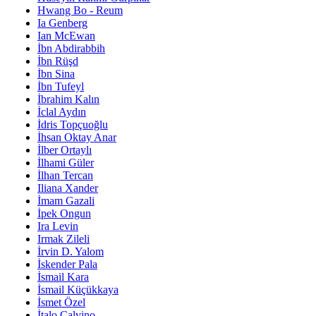
Hwang Bo - Reum
Ia Genberg
Ian McEwan
İbn Abdirabbih
İbn Rüşd
İbn Sina
İbn Tufeyl
İbrahim Kalın
İclal Aydın
İdris Topçuoğlu
İhsan Oktay Anar
İlber Ortaylı
İlhami Güler
İlhan Tercan
Iliana Xander
İmam Gazali
İpek Ongun
Ira Levin
Irmak Zileli
İrvin D. Yalom
İskender Pala
İsmail Kara
İsmail Küçükkaya
İsmet Özel
İtalo Calvino