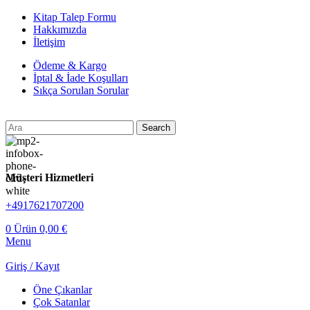
Kitap Talep Formu
Hakkımızda
İletişim
Ödeme & Kargo
İptal & İade Koşulları
Sıkça Sorulan Sorular
Search
Müşteri Hizmetleri
+4917621707200
0
Ürün
0,00
€
Menu
Giriş / Kayıt
Öne Çıkanlar
Çok Satanlar