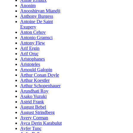
Annie Ernaux
Anonim
Anooshirvan Miandji
Anthony Burgess
Antoine De Saint
Exupery
Anton Cehov
Antonio Gramsci
Antony Flew
Arif Ergin
Arif Oruç
Aristophanes
Aristoteles
Arnould Galopin
Arthur Conan Doyle
Arthur Koestler
Arthur Schopenhauer
Arundhati Roy
Asako Yuzuki
Astrid Frank
August Bebel
August Strindberg
Avery Corman
Ayça Derin Karabulut
Ayfer Tunç