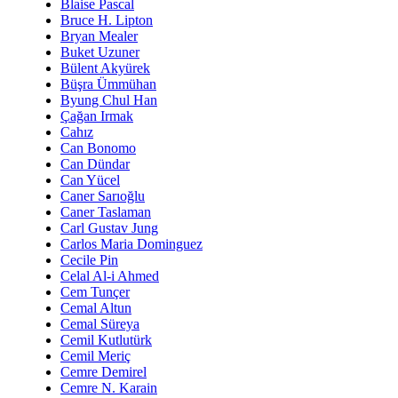
Blaise Pascal
Bruce H. Lipton
Bryan Mealer
Buket Uzuner
Bülent Akyürek
Büşra Ümmühan
Byung Chul Han
Çağan Irmak
Cahız
Can Bonomo
Can Dündar
Can Yücel
Caner Sarıoğlu
Caner Taslaman
Carl Gustav Jung
Carlos Maria Dominguez
Cecile Pin
Celal Al-i Ahmed
Cem Tunçer
Cemal Altun
Cemal Süreya
Cemil Kutlutürk
Cemil Meriç
Cemre Demirel
Cemre N. Karain