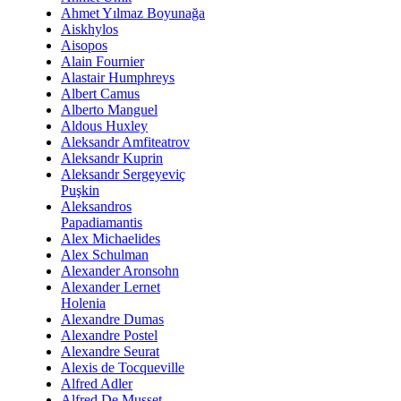
Ahmet Yılmaz Boyunağa
Aiskhylos
Aisopos
Alain Fournier
Alastair Humphreys
Albert Camus
Alberto Manguel
Aldous Huxley
Aleksandr Amfiteatrov
Aleksandr Kuprin
Aleksandr Sergeyeviç
Puşkin
Aleksandros
Papadiamantis
Alex Michaelides
Alex Schulman
Alexander Aronsohn
Alexander Lernet
Holenia
Alexandre Dumas
Alexandre Postel
Alexandre Seurat
Alexis de Tocqueville
Alfred Adler
Alfred De Musset