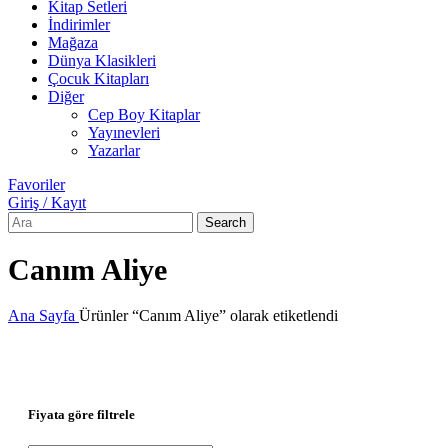
Kitap Setleri
İndirimler
Mağaza
Dünya Klasikleri
Çocuk Kitapları
Diğer
Cep Boy Kitaplar
Yayınevleri
Yazarlar
Favoriler
Giriş / Kayıt
Search
Canım Aliye
Ana Sayfa
Ürünler “Canım Aliye” olarak etiketlendi
Fiyata göre filtrele