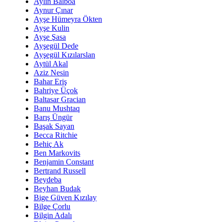
Aylin Balboa
Aynur Çınar
Ayşe Hümeyra Ökten
Ayşe Kulin
Ayşe Şasa
Ayşegül Dede
Ayşegül Kızılarslan
Aytül Akal
Aziz Nesin
Bahar Eriş
Bahriye Üçok
Baltasar Gracian
Banu Mushtaq
Barış Üngür
Başak Sayan
Becca Ritchie
Behiç Ak
Ben Markovits
Benjamin Constant
Bertrand Russell
Beydeba
Beyhan Budak
Bige Güven Kızılay
Bilge Çorlu
Bilgin Adalı