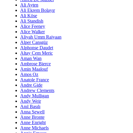
Ali Ayten
Ali Ekrem Bolayır
Ali Köse
Ali Standish
Alice Feeney
Alice Walker
Aliyah Umm Raiyaan
Alper Canıgüz
Alphonse Daudet
Altay Cem Meriç
Aman Wan
Ambrose Bierce
Amin Maalouf
Amos Oz
Anatole France
Andre Gide
Andrew Clements
Andy Mulligan
Andy Weir
Anıl Basılı
Anna Sewell
Anne Bronte
Anne Enright
Anne Michaels