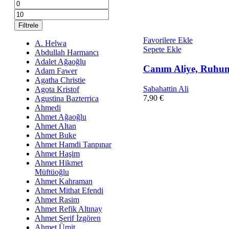
En
En
düşük
yüksek
fiyat
fiyat
Filtrele
Favorilere Ekle
A. Helwa
Sepete Ekle
Abdullah Harmancı
Adalet Ağaoğlu
Canım Aliye, Ruhum
Adam Fawer
Agatha Christie
Sabahattin Ali
Agota Kristof
7,90
€
Agustina Bazterrica
Ahmedi
Ahmet Ağaoğlu
Ahmet Altan
Ahmet Buke
Ahmet Hamdi Tanpınar
Ahmet Haşim
Ahmet Hikmet
Müftüoğlu
Ahmet Kahraman
Ahmet Mithat Efendi
Ahmet Rasim
Ahmet Refik Altınay
Ahmet Şerif İzgören
Ahmet Ümit