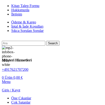
Kitap Talep Formu
Hakkımızda
İletişim
Ödeme & Kargo
İptal & İade Koşulları
Sıkça Sorulan Sorular
Search
Müşteri Hizmetleri
+4917621707200
0
Ürün
0,00
€
Menu
Giriş / Kayıt
Öne Çıkanlar
Çok Satanlar