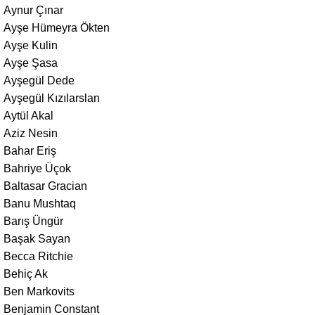
Aynur Çınar
Ayşe Hümeyra Ökten
Ayşe Kulin
Ayşe Şasa
Ayşegül Dede
Ayşegül Kızılarslan
Aytül Akal
Aziz Nesin
Bahar Eriş
Bahriye Üçok
Baltasar Gracian
Banu Mushtaq
Barış Üngür
Başak Sayan
Becca Ritchie
Behiç Ak
Ben Markovits
Benjamin Constant