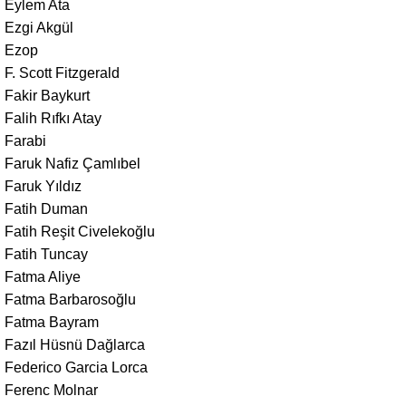
Eylem Ata
Ezgi Akgül
Ezop
F. Scott Fitzgerald
Fakir Baykurt
Falih Rıfkı Atay
Farabi
Faruk Nafiz Çamlıbel
Faruk Yıldız
Fatih Duman
Fatih Reşit Civelekoğlu
Fatih Tuncay
Fatma Aliye
Fatma Barbarosoğlu
Fatma Bayram
Fazıl Hüsnü Dağlarca
Federico Garcia Lorca
Ferenc Molnar