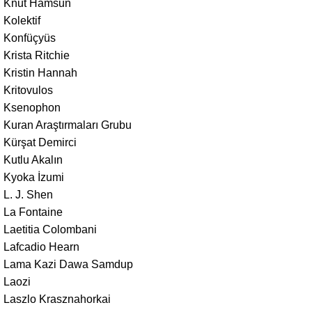
Knut Hamsun
Kolektif
Konfüçyüs
Krista Ritchie
Kristin Hannah
Kritovulos
Ksenophon
Kuran Araştırmaları Grubu
Kürşat Demirci
Kutlu Akalın
Kyoka İzumi
L. J. Shen
La Fontaine
Laetitia Colombani
Lafcadio Hearn
Lama Kazi Dawa Samdup
Laozi
Laszlo Krasznahorkai