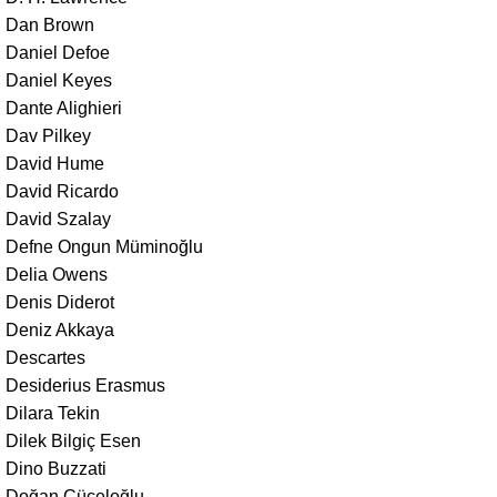
Dan Brown
Daniel Defoe
Daniel Keyes
Dante Alighieri
Dav Pilkey
David Hume
David Ricardo
David Szalay
Defne Ongun Müminoğlu
Delia Owens
Denis Diderot
Deniz Akkaya
Descartes
Desiderius Erasmus
Dilara Tekin
Dilek Bilgiç Esen
Dino Buzzati
Doğan Cüceloğlu