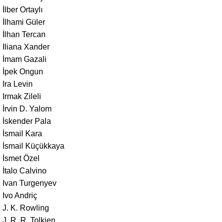
İlber Ortaylı
İlhami Güler
İlhan Tercan
Iliana Xander
İmam Gazali
İpek Ongun
Ira Levin
Irmak Zileli
İrvin D. Yalom
İskender Pala
İsmail Kara
İsmail Küçükkaya
İsmet Özel
İtalo Calvino
Ivan Turgenyev
Ivo Andriç
J. K. Rowling
J. R. R. Tolkien