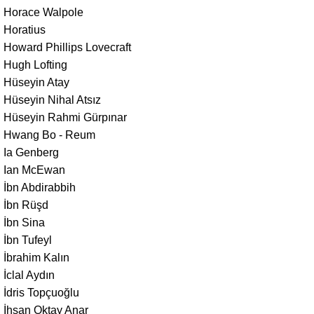
Horace Walpole
Horatius
Howard Phillips Lovecraft
Hugh Lofting
Hüseyin Atay
Hüseyin Nihal Atsız
Hüseyin Rahmi Gürpınar
Hwang Bo - Reum
Ia Genberg
Ian McEwan
İbn Abdirabbih
İbn Rüşd
İbn Sina
İbn Tufeyl
İbrahim Kalın
İclal Aydın
İdris Topçuoğlu
İhsan Oktay Anar