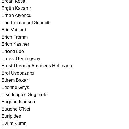
Ercan Kesal
Ergün Kazanır
Erhan Afyoncu
Eric Emmanuel Schmitt
Eric Vuillard
Erich Fromm
Erich Kastner
Erlend Loe
Ernest Hemingway
Ernst Theodor Amadeus Hoffmann
Erol Üyepazarcı
Ethem Bakar
Etienne Ghys
Etsu Inagaki Sugimoto
Eugene Ionesco
Eugene O'Neill
Euripides
Evrim Kuran