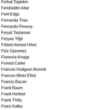
Ferhat Taştekin
Feridüddin Attar
Ferit Edgü
Fernanda Trias
Fernando Pessoa
Feryal Taslaman
Feyyaz Yiğit
Filibeli Ahmed Hilmi
Filiz Üşenmez
Florence Knapp
Forrest Carter
Frances Hodgson Burnett
Frances Minto Elliot
Francis Bacon
Frank Baum
Frank Herbert
Frank Thilly
Franz Kafka