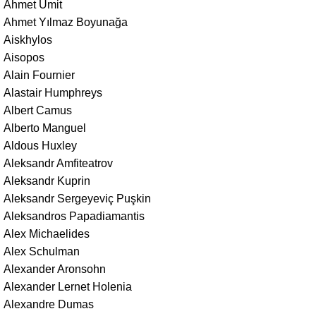
Ahmet Ümit
Ahmet Yılmaz Boyunağa
Aiskhylos
Aisopos
Alain Fournier
Alastair Humphreys
Albert Camus
Alberto Manguel
Aldous Huxley
Aleksandr Amfiteatrov
Aleksandr Kuprin
Aleksandr Sergeyeviç Puşkin
Aleksandros Papadiamantis
Alex Michaelides
Alex Schulman
Alexander Aronsohn
Alexander Lernet Holenia
Alexandre Dumas