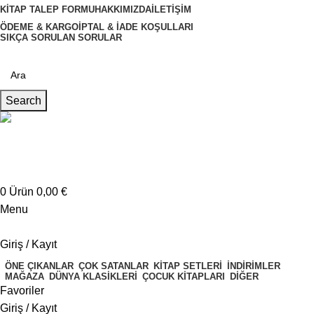
KITAP TALEP FORMU
HAKKIMIZDA
İLETIŞIM
ÖDEME & KARGO
İPTAL & İADE KOŞULLARI
SIKÇA SORULAN SORULAR
Search
Müşteri Hizmetleri
+4917621707200
0
Ürün
0,00
€
Menu
Giriş / Kayıt
ÖNE ÇIKANLAR
ÇOK SATANLAR
KITAP SETLERI
İNDIRIMLER
MAĞAZA
DÜNYA KLASIKLERI
ÇOCUK KITAPLARI
DIĞER
Favoriler
Giriş / Kayıt