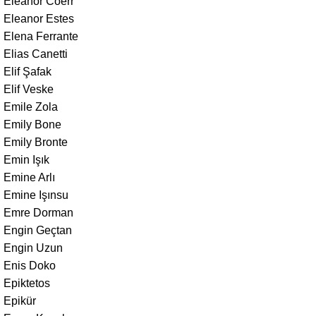
Eleanor Coerr
Eleanor Estes
Elena Ferrante
Elias Canetti
Elif Şafak
Elif Veske
Emile Zola
Emily Bone
Emily Bronte
Emin Işık
Emine Arlı
Emine Işınsu
Emre Dorman
Engin Geçtan
Engin Uzun
Enis Doko
Epiktetos
Epikür