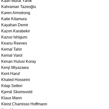
Kaan Murat Yanık
Kahraman Tazeoğlu
Karen Armstrong
Katie Kitamura
Kayahan Demir
Kazım Karabekir
Kazuo Ishiguro
Keanu Reeves
Kemal Tahir
Kemal Varol
Kenan Hulusi Koray
Kenji Miyazawa
Kent Haruf
Khaled Hosseini
Kitap Setleri
Kjersti Skomsvold
Klaus Mann
Kleist Chamisso Hoffmann