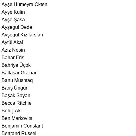
Ayşe Hümeyra Ökten
Ayşe Kulin
Ayşe Şasa
Ayşegül Dede
Ayşegül Kızılarslan
Aytül Akal
Aziz Nesin
Bahar Eriş
Bahriye Üçok
Baltasar Gracian
Banu Mushtaq
Barış Üngür
Başak Sayan
Becca Ritchie
Behiç Ak
Ben Markovits
Benjamin Constant
Bertrand Russell