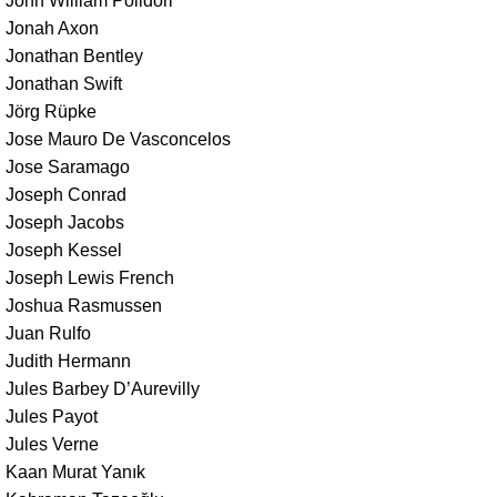
John William Polidori
Jonah Axon
Jonathan Bentley
Jonathan Swift
Jörg Rüpke
Jose Mauro De Vasconcelos
Jose Saramago
Joseph Conrad
Joseph Jacobs
Joseph Kessel
Joseph Lewis French
Joshua Rasmussen
Juan Rulfo
Judith Hermann
Jules Barbey D’Aurevilly
Jules Payot
Jules Verne
Kaan Murat Yanık