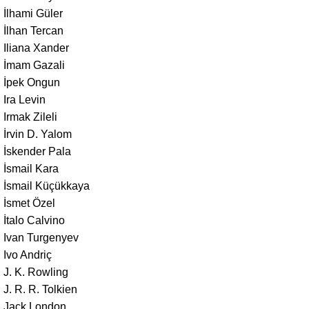
İlhami Güler
İlhan Tercan
Iliana Xander
İmam Gazali
İpek Ongun
Ira Levin
Irmak Zileli
İrvin D. Yalom
İskender Pala
İsmail Kara
İsmail Küçükkaya
İsmet Özel
İtalo Calvino
Ivan Turgenyev
Ivo Andriç
J. K. Rowling
J. R. R. Tolkien
Jack London