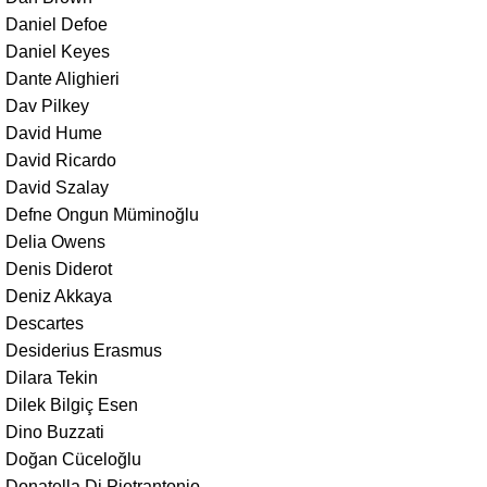
Daniel Defoe
Daniel Keyes
Dante Alighieri
Dav Pilkey
David Hume
David Ricardo
David Szalay
Defne Ongun Müminoğlu
Delia Owens
Denis Diderot
Deniz Akkaya
Descartes
Desiderius Erasmus
Dilara Tekin
Dilek Bilgiç Esen
Dino Buzzati
Doğan Cüceloğlu
Donatella Di Pietrantonio