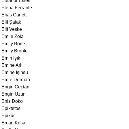
Eleanor Estes
Elena Ferrante
Elias Canetti
Elif Şafak
Elif Veske
Emile Zola
Emily Bone
Emily Bronte
Emin Işık
Emine Arlı
Emine Işınsu
Emre Dorman
Engin Geçtan
Engin Uzun
Enis Doko
Epiktetos
Epikür
Ercan Kesal