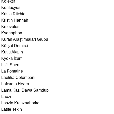
Kolektif
Konfüçyüs
Krista Ritchie
Kristin Hannah
Kritovulos
Ksenophon
Kuran Araştırmaları Grubu
Kürşat Demirci
Kutlu Akalın
Kyoka İzumi
L. J. Shen
La Fontaine
Laetitia Colombani
Lafcadio Hearn
Lama Kazi Dawa Samdup
Laozi
Laszlo Krasznahorkai
Latife Tekin