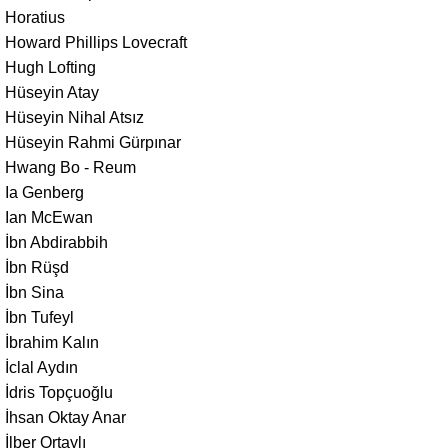
Horatius
Howard Phillips Lovecraft
Hugh Lofting
Hüseyin Atay
Hüseyin Nihal Atsız
Hüseyin Rahmi Gürpınar
Hwang Bo - Reum
Ia Genberg
Ian McEwan
İbn Abdirabbih
İbn Rüşd
İbn Sina
İbn Tufeyl
İbrahim Kalın
İclal Aydın
İdris Topçuoğlu
İhsan Oktay Anar
İlber Ortaylı