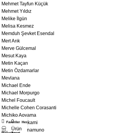
Mehmet Tayfun Küçük
Mehmet Yıldız
Melike İlgün
Melisa Kesmez
Memduh Şevket Esendal
Mert Arık
Merve Gülcemal
Mesut Kaya
Metin Kaçan
Metin Özdamarlar
Mevlana
Michael Ende
Michael Morpurgo
Michel Foucault
Michelle Cohen Corasanti
Michiko Aoyama
0
Mieko Kawakami
Favoriler
Hesabım
Ürün
Miguel de Unamuno
Mağaza
Sepet