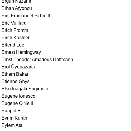
Ergün Kazanır
Erhan Afyoncu
Eric Emmanuel Schmitt
Eric Vuillard
Erich Fromm
Erich Kastner
Erlend Loe
Ernest Hemingway
Ernst Theodor Amadeus Hoffmann
Erol Üyepazarcı
Ethem Bakar
Etienne Ghys
Etsu Inagaki Sugimoto
Eugene Ionesco
Eugene O'Neill
Euripides
Evrim Kuran
Eylem Ata