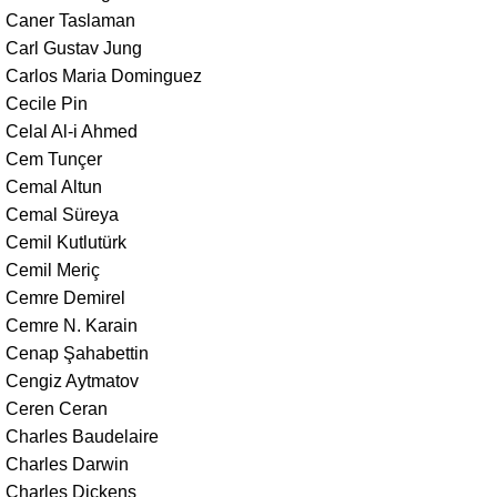
Caner Taslaman
Carl Gustav Jung
Carlos Maria Dominguez
Cecile Pin
Celal Al-i Ahmed
Cem Tunçer
Cemal Altun
Cemal Süreya
Cemil Kutlutürk
Cemil Meriç
Cemre Demirel
Cemre N. Karain
Cenap Şahabettin
Cengiz Aytmatov
Ceren Ceran
Charles Baudelaire
Charles Darwin
Charles Dickens