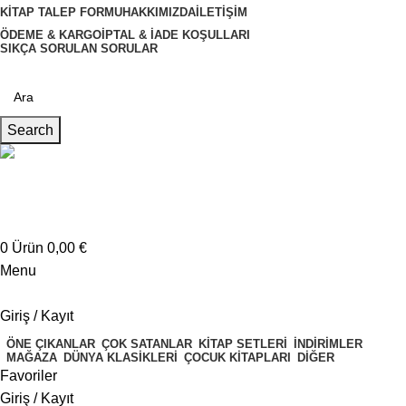
KITAP TALEP FORMU
HAKKIMIZDA
İLETIŞIM
ÖDEME & KARGO
İPTAL & İADE KOŞULLARI
SIKÇA SORULAN SORULAR
Search
Müşteri Hizmetleri
+4917621707200
0
Ürün
0,00
€
Menu
Giriş / Kayıt
ÖNE ÇIKANLAR
ÇOK SATANLAR
KITAP SETLERI
İNDIRIMLER
MAĞAZA
DÜNYA KLASIKLERI
ÇOCUK KITAPLARI
DIĞER
Favoriler
Giriş / Kayıt