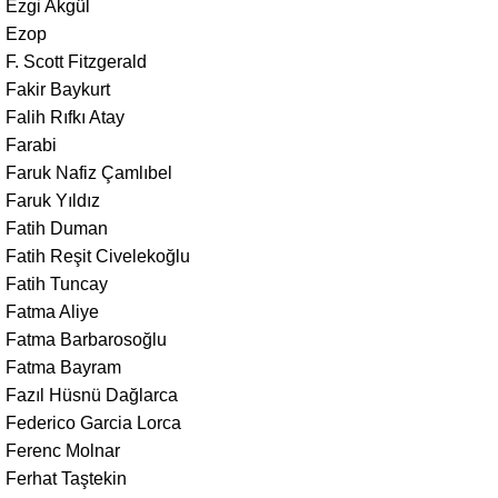
Ezgi Akgül
Ezop
F. Scott Fitzgerald
Fakir Baykurt
Falih Rıfkı Atay
Farabi
Faruk Nafiz Çamlıbel
Faruk Yıldız
Fatih Duman
Fatih Reşit Civelekoğlu
Fatih Tuncay
Fatma Aliye
Fatma Barbarosoğlu
Fatma Bayram
Fazıl Hüsnü Dağlarca
Federico Garcia Lorca
Ferenc Molnar
Ferhat Taştekin