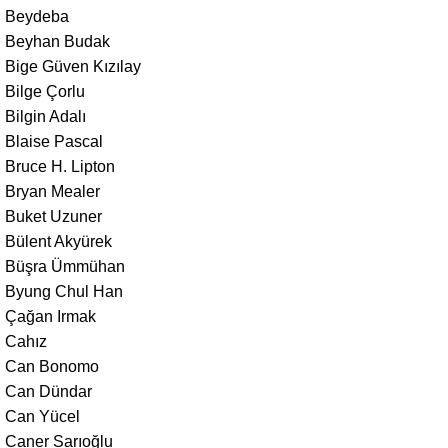
Beydeba
Beyhan Budak
Bige Güven Kızılay
Bilge Çorlu
Bilgin Adalı
Blaise Pascal
Bruce H. Lipton
Bryan Mealer
Buket Uzuner
Bülent Akyürek
Büşra Ümmühan
Byung Chul Han
Çağan Irmak
Cahız
Can Bonomo
Can Dündar
Can Yücel
Caner Sarıoğlu