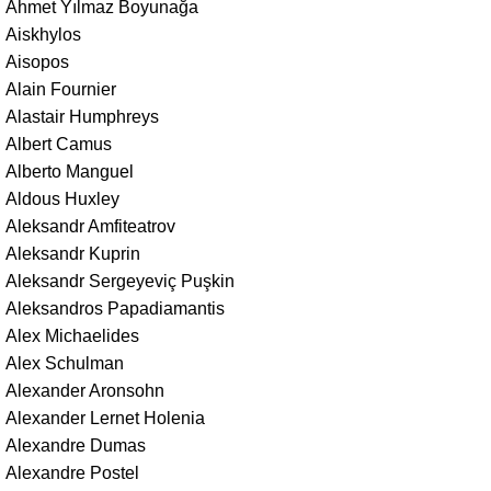
Ahmet Yılmaz Boyunağa
Aiskhylos
Aisopos
Alain Fournier
Alastair Humphreys
Albert Camus
Alberto Manguel
Aldous Huxley
Aleksandr Amfiteatrov
Aleksandr Kuprin
Aleksandr Sergeyeviç Puşkin
Aleksandros Papadiamantis
Alex Michaelides
Alex Schulman
Alexander Aronsohn
Alexander Lernet Holenia
Alexandre Dumas
Alexandre Postel