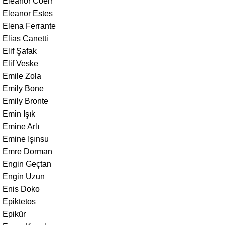
Eleanor Coerr
Eleanor Estes
Elena Ferrante
Elias Canetti
Elif Şafak
Elif Veske
Emile Zola
Emily Bone
Emily Bronte
Emin Işık
Emine Arlı
Emine Işınsu
Emre Dorman
Engin Geçtan
Engin Uzun
Enis Doko
Epiktetos
Epikür