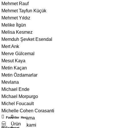
Mehmet Rauf
Mehmet Tayfun Küçük
Mehmet Yıldız
Melike İlgün
Melisa Kesmez
Memduh Şevket Esendal
Mert Arık
Merve Gülcemal
Mesut Kaya
Metin Kaçan
Metin Özdamarlar
Mevlana
Michael Ende
Michael Morpurgo
Michel Foucault
Michelle Cohen Corasanti
0
Michiko Aoyama
Favoriler
Hesabım
Ürün
Mieko Kawakami
Mağaza
Sepet