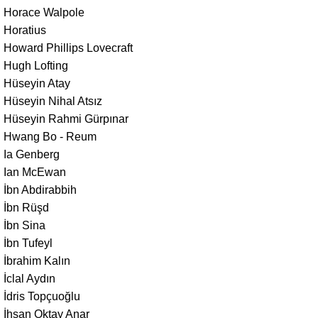
Horace Walpole
Horatius
Howard Phillips Lovecraft
Hugh Lofting
Hüseyin Atay
Hüseyin Nihal Atsız
Hüseyin Rahmi Gürpınar
Hwang Bo - Reum
Ia Genberg
Ian McEwan
İbn Abdirabbih
İbn Rüşd
İbn Sina
İbn Tufeyl
İbrahim Kalın
İclal Aydın
İdris Topçuoğlu
İhsan Oktay Anar