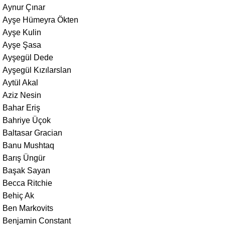
Aynur Çınar
Ayşe Hümeyra Ökten
Ayşe Kulin
Ayşe Şasa
Ayşegül Dede
Ayşegül Kızılarslan
Aytül Akal
Aziz Nesin
Bahar Eriş
Bahriye Üçok
Baltasar Gracian
Banu Mushtaq
Barış Üngür
Başak Sayan
Becca Ritchie
Behiç Ak
Ben Markovits
Benjamin Constant