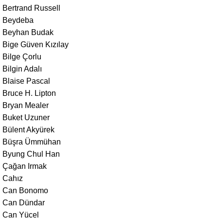
Bertrand Russell
Beydeba
Beyhan Budak
Bige Güven Kızılay
Bilge Çorlu
Bilgin Adalı
Blaise Pascal
Bruce H. Lipton
Bryan Mealer
Buket Uzuner
Bülent Akyürek
Büşra Ümmühan
Byung Chul Han
Çağan Irmak
Cahız
Can Bonomo
Can Dündar
Can Yücel