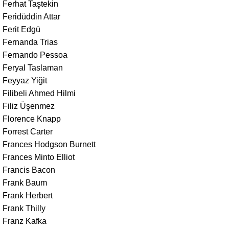
Ferhat Taştekin
Feridüddin Attar
Ferit Edgü
Fernanda Trias
Fernando Pessoa
Feryal Taslaman
Feyyaz Yiğit
Filibeli Ahmed Hilmi
Filiz Üşenmez
Florence Knapp
Forrest Carter
Frances Hodgson Burnett
Frances Minto Elliot
Francis Bacon
Frank Baum
Frank Herbert
Frank Thilly
Franz Kafka