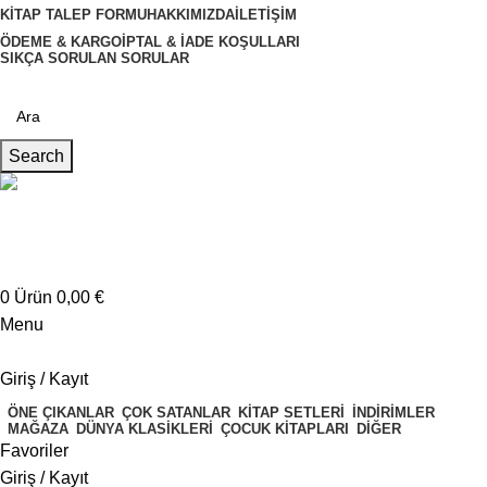
KITAP TALEP FORMU
HAKKIMIZDA
İLETIŞIM
ÖDEME & KARGO
İPTAL & İADE KOŞULLARI
SIKÇA SORULAN SORULAR
Search
Müşteri Hizmetleri
+4917621707200
0
Ürün
0,00
€
Menu
Giriş / Kayıt
ÖNE ÇIKANLAR
ÇOK SATANLAR
KITAP SETLERI
İNDIRIMLER
MAĞAZA
DÜNYA KLASIKLERI
ÇOCUK KITAPLARI
DIĞER
Favoriler
Giriş / Kayıt