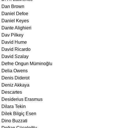
Dan Brown
Daniel Defoe
Daniel Keyes
Dante Alighieri
Dav Pilkey
David Hume
David Ricardo
David Szalay
Defne Ongun Müminoğlu
Delia Owens
Denis Diderot
Deniz Akkaya
Descartes
Desiderius Erasmus
Dilara Tekin
Dilek Bilgiç Esen
Dino Buzzati
Doğan Cüceloğlu