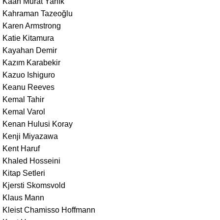
Kaan Murat Yanık
Kahraman Tazeoğlu
Karen Armstrong
Katie Kitamura
Kayahan Demir
Kazım Karabekir
Kazuo Ishiguro
Keanu Reeves
Kemal Tahir
Kemal Varol
Kenan Hulusi Koray
Kenji Miyazawa
Kent Haruf
Khaled Hosseini
Kitap Setleri
Kjersti Skomsvold
Klaus Mann
Kleist Chamisso Hoffmann