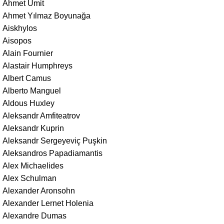
Ahmet Ümit
Ahmet Yılmaz Boyunağa
Aiskhylos
Aisopos
Alain Fournier
Alastair Humphreys
Albert Camus
Alberto Manguel
Aldous Huxley
Aleksandr Amfiteatrov
Aleksandr Kuprin
Aleksandr Sergeyeviç Puşkin
Aleksandros Papadiamantis
Alex Michaelides
Alex Schulman
Alexander Aronsohn
Alexander Lernet Holenia
Alexandre Dumas