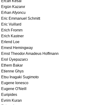
Ercan Kesal
Ergün Kazanır
Erhan Afyoncu
Eric Emmanuel Schmitt
Eric Vuillard
Erich Fromm
Erich Kastner
Erlend Loe
Ernest Hemingway
Ernst Theodor Amadeus Hoffmann
Erol Üyepazarcı
Ethem Bakar
Etienne Ghys
Etsu Inagaki Sugimoto
Eugene Ionesco
Eugene O'Neill
Euripides
Evrim Kuran