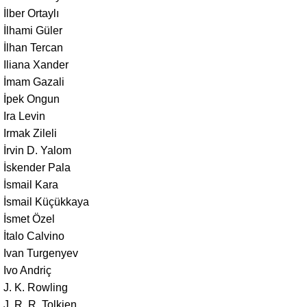
İlber Ortaylı
İlhami Güler
İlhan Tercan
Iliana Xander
İmam Gazali
İpek Ongun
Ira Levin
Irmak Zileli
İrvin D. Yalom
İskender Pala
İsmail Kara
İsmail Küçükkaya
İsmet Özel
İtalo Calvino
Ivan Turgenyev
Ivo Andriç
J. K. Rowling
J. R. R. Tolkien