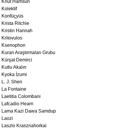
Knut Hamsun
Kolektif
Konfüçyüs
Krista Ritchie
Kristin Hannah
Kritovulos
Ksenophon
Kuran Araştırmaları Grubu
Kürşat Demirci
Kutlu Akalın
Kyoka İzumi
L. J. Shen
La Fontaine
Laetitia Colombani
Lafcadio Hearn
Lama Kazi Dawa Samdup
Laozi
Laszlo Krasznahorkai