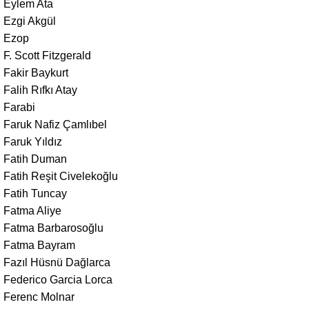
Eylem Ata
Ezgi Akgül
Ezop
F. Scott Fitzgerald
Fakir Baykurt
Falih Rıfkı Atay
Farabi
Faruk Nafiz Çamlıbel
Faruk Yıldız
Fatih Duman
Fatih Reşit Civelekoğlu
Fatih Tuncay
Fatma Aliye
Fatma Barbarosoğlu
Fatma Bayram
Fazıl Hüsnü Dağlarca
Federico Garcia Lorca
Ferenc Molnar